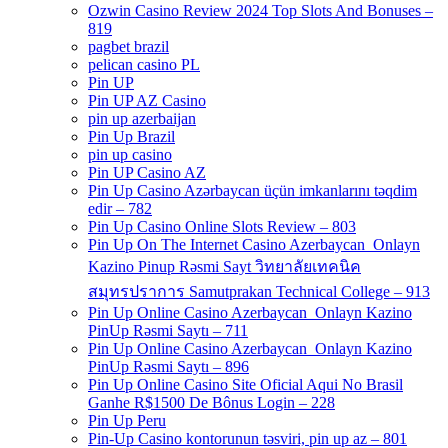
Ozwin Casino Review 2024 Top Slots And Bonuses –
819
pagbet brazil
pelican casino PL
Pin UP
Pin UP AZ Casino
pin up azerbaijan
Pin Up Brazil
pin up casino
Pin UP Casino AZ
Pin Up Casino Azərbaycan üçün imkanlarını təqdim
edir – 782
Pin Up Casino Online Slots Review – 803
Pin Up On The Internet Casino Azerbaycan ️ Onlayn
Kazino Pinup Rəsmi Sayt วิทยาลัยเทคนิค
สมุทรปราการ Samutprakan Technical College – 913
Pin Up Online Casino Azerbaycan ️ Onlayn Kazino
PinUp Rəsmi Saytı – 711
Pin Up Online Casino Azerbaycan ️ Onlayn Kazino
PinUp Rəsmi Saytı – 896
Pin Up Online Casino Site Oficial Aqui No Brasil
Ganhe R$1500 De Bônus Login – 228
Pin Up Peru
Pin-Up Casino kontorunun təsviri, pin up az – 801