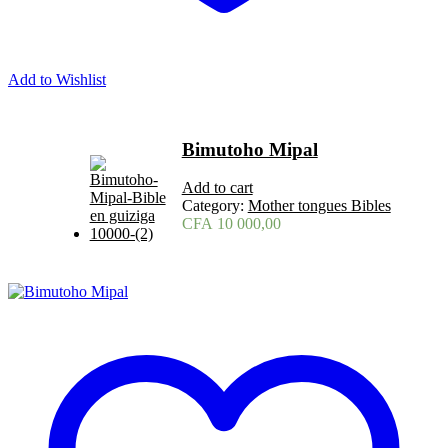
Add to Wishlist
Bimutoho Mipal
Add to cart
Category:
Mother tongues Bibles
CFA
10 000,00