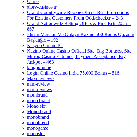
Game
glory-casinos tr
Grand Countrywide Bookie Offers: Best Promotions
For Existing Customers From Oddschecker – 243
Grand Nationwide Betting Offers & Free Bets 2025 –
867
İdman Mərcləri Və Onlayn Kazino 500 Bonus Qazanın
Başlanğıc – 192
Kasyno Online PL
Kazino Online Casino Official Site, Big Bonuses, Site
Mirror, Casino Entrance, Payment Acceptance, Big
Jackpot – 463
king johnnie
Login Online Casino India 75,000 Bonus – 516
Maxi reviewe
mini-review
mini-reviews
mombrand
mono brand
Mono slot
Mono-brand
monobrand
monobrend
monogame
monoslot