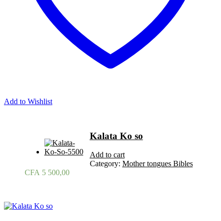
Add to Wishlist
Kalata Ko so
Add to cart
Category:
Mother tongues Bibles
CFA
5 500,00