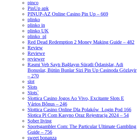
pinco
PinUp apk
PINUP-AZ Online Casino Pin Up – 669
plinko
plinko in
plinko UK
plinko_pl
Red Dead Redemption 2 Money Making Guide – 482
Review
Reviewe
reviewer
Rəsmi Veb Saytı Bağlayın️ Sürətli Ödənişlər, Adi
Bonuslar, Bütün Bunlar Sizi Pin Up Casinoda Gözləyir
– 270
slot
Slots
Slots`
Slottica Casino Jogos Ao Vivo, Excitante Slots E
Vários Bônus – 246
Slottica Casino Online Dla Polaków ️ Login Pod 166
Slotica Pl Com Kasyno Oraz Rejestracja 2024 – 54
Sober living
Sportsgambler Com: The Particular Ultimate Gambling
Guide – 756
sweet bonanza