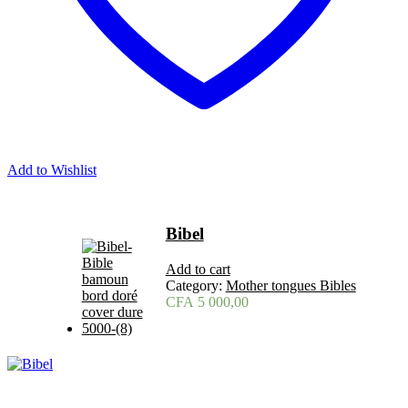
Add to Wishlist
Bibel
Add to cart
Category:
Mother tongues Bibles
CFA
5 000,00