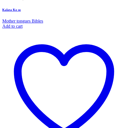
Kalata Ko so
Mother tongues Bibles
Add to cart