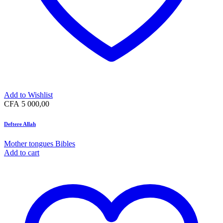
Add to Wishlist
CFA
5 000,00
Deftere Allah
Mother tongues Bibles
Add to cart