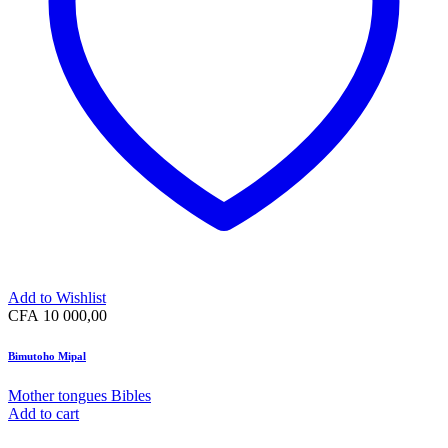
Add to Wishlist
CFA
10 000,00
Bimutoho Mipal
Mother tongues Bibles
Add to cart