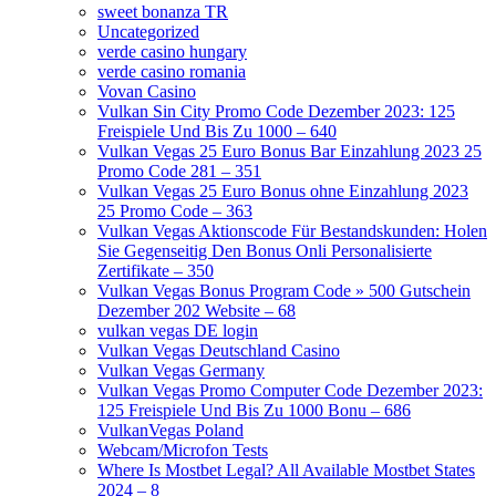
sweet bonanza TR
Uncategorized
verde casino hungary
verde casino romania
Vovan Casino
Vulkan Sin City Promo Code Dezember 2023: 125
Freispiele Und Bis Zu 1000 – 640
Vulkan Vegas 25 Euro Bonus Bar Einzahlung 2023 25
Promo Code 281 – 351
Vulkan Vegas 25 Euro Bonus ohne Einzahlung 2023
25 Promo Code – 363
Vulkan Vegas Aktionscode Für Bestandskunden: Holen
Sie Gegenseitig Den Bonus Onli Personalisierte
Zertifikate – 350
Vulkan Vegas Bonus Program Code » 500 Gutschein
Dezember 202 Website – 68
vulkan vegas DE login
Vulkan Vegas Deutschland Casino
Vulkan Vegas Germany
Vulkan Vegas Promo Computer Code Dezember 2023:
125 Freispiele Und Bis Zu 1000 Bonu – 686
VulkanVegas Poland
Webcam/Microfon Tests
Where Is Mostbet Legal? All Available Mostbet States
2024 – 8