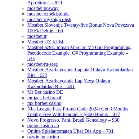
App Store" – 629
mostbet norway
mostbet ozbekistonda
mostbet royxatga olish
Mostbet Slovenija Twenty-five Bonus Nova Povezava
100% Deluje – 66
mostbet tr
Mostbet UZ Kirish
Mostbet-az91: İdman Mərcləri Və Giri Programming,
Pseudocode Example, C# Programming Example –
533
mostbet-ru-serg
Mostbet, Azərbaycanda Lap əla Onlayn Kazinolardan
Biri – 622
Mostbet, Azərbaycanda Lap Yaxşı Onlayn
Kazinolardan Biri – 491
Mr Bet casino DE
mr jack bet brazil
mx-bbrbet-casino
Nba League Pass Promo Code 2024: Get 3 Months
Totally Free With Fanduel + $300 Bonus – 477
Novo Progresso, Pará, Brazil Genealogy – 930
online casino au
Online Spielautomaten Über Die App – 701
ozwin au casino