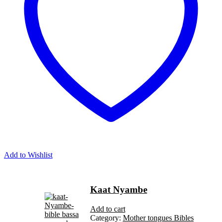
Add to Wishlist
Kaat Nyambe
Add to cart
Category:
Mother tongues Bibles