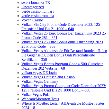
sweet bonanza TR
Uncategorized
verde casino hungary
verde casino romania
Vovan Casino
Vulkan Sin City Promo Code Dezember 2023: 125
Freispiele Und Bis Zu 1000 – 640
Vulkan Vegas 25 Euro Bonus Bar Einzahlung 2023 25
Promo Code 281 – 351
Vulkan Vegas 25 Euro Bonus ohne Einzahlung 2023
25 Promo Code – 363
Vulkan Vegas Aktionscode Für Bestandskunden: Holen
Sie Gegenseitig Den Bonus Onli Personalisierte
Zertifikate – 350
Vulkan Vegas Bonus Program Code » 500 Gutschein
Dezember 202 Website – 68
vulkan vegas DE login
Vulkan Vegas Deutschland Casino
Vulkan Vegas Germany
Vulkan Vegas Promo Computer Code Dezember 2023:
125 Freispiele Und Bis Zu 1000 Bonu – 686
VulkanVegas Poland
Webcam/Microfon Tests
Where Is Mostbet Legal? All Available Mostbet States
2024 – 8