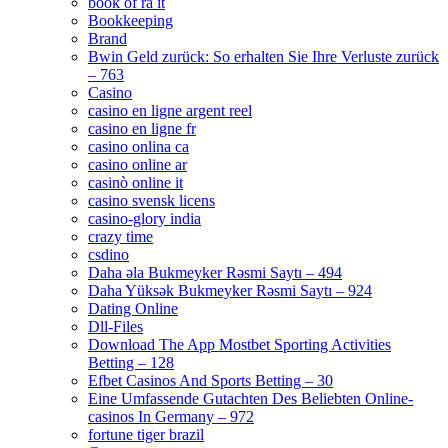
book of ra it
Bookkeeping
Brand
Bwin Geld zurück: So erhalten Sie Ihre Verluste zurück
– 763
Casino
casino en ligne argent reel
casino en ligne fr
casino onlina ca
casino online ar
casinò online it
casino svensk licens
casino-glory india
crazy time
csdino
Daha əla Bukmeyker Rəsmi Saytı – 494
Daha Yüksək Bukmeyker Rəsmi Saytı – 924
Dating Online
Dll-Files
Download The App Mostbet Sporting Activities
Betting – 128
Efbet Casinos And Sports Betting – 30
Eine Umfassende Gutachten Des Beliebten Online-
casinos In Germany – 972
fortune tiger brazil