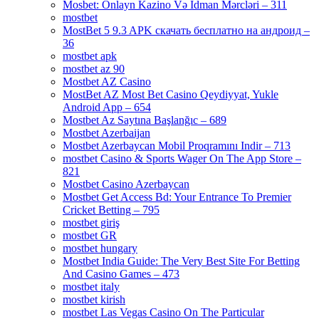
Mosbet: Onlayn Kazino Və Idman Mərcləri – 311
mostbet
MostBet 5 9.3 APK скачать бесплатно на андроид –
36
mostbet apk
mostbet az 90
Mostbet AZ Casino
MostBet AZ Most Bet Casino Qeydiyyat, Yukle
Android App – 654
Mostbet Az Saytına Başlanğıc – 689
Mostbet Azerbaijan
Mostbet Azerbaycan Mobil Proqramını Indir – 713
‎mostbet Casino & Sports Wager On The App Store –
821
Mostbet Casino Azerbaycan
Mostbet Get Access Bd: Your Entrance To Premier
Cricket Betting – 795
mostbet giriş
mostbet GR
mostbet hungary
Mostbet India Guide: The Very Best Site For Betting
And Casino Games – 473
mostbet italy
mostbet kirish
‎mostbet Las Vegas Casino On The Particular