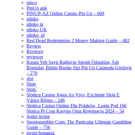
pinco
PinUp apk
PINUP-AZ Online Casino Pin Up – 669
plinko
plinko in
plinko UK
plinko_pl
Red Dead Redemption 2 Money Making Guide – 482
Review
Reviewe
reviewer
Rəsmi Veb Saytı Bağlayın️ Sürətli Ödənişlər, Adi
Bonuslar, Bütün Bunlar Sizi Pin Up Casinoda Gözləyir
– 270
slot
Slots
Slots`
Slottica Casino Jogos Ao Vivo, Excitante Slots E
Vários Bônus – 246
Slottica Casino Online Dla Polaków ️ Login Pod 166
Slotica Pl Com Kasyno Oraz Rejestracja 2024 – 54
Sober living
Sportsgambler Com: The Particular Ultimate Gambling
Guide – 756
sweet bonanza