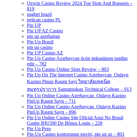
Ozwin Casino Review 2024 Top Slots And Bonuses –
819
pagbet brazil
pelican casino PL
Pin UP
Pin UP AZ Casino
pin up azerbaijan
Pin Up Brazil
pin up casino
Pin UP Casino AZ
Pin Up Casino Azərbaycan üçün imkanlarını təqdim
edir – 782
Pin Up Casino Online Slots Review – 803
Pin Up On The Internet Casino Azerbaycan ️ Onlayn
Kazino Pinup Rəsmi Sayt วิทยาลัยเทคนิค
สมุทรปราการ Samutprakan Technical College – 913
Pin Up Online Casino Azerbaycan ️ Onlayn Kazino
PinUp Rəsmi Saytı – 711
Pin Up Online Casino Azerbaycan ️ Onlayn Kazino
PinUp Rəsmi Saytı – 896
Pin Up Online Casino Site Oficial Aqui No Brasil
Ganhe R$1500 De Bônus Login – 228
Pin Up Peru
Pin-Up Casino kontorunun təsviri, pin up az – 801