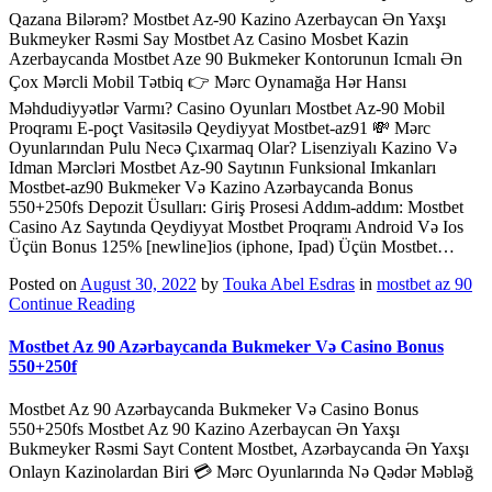
Qazana Bilərəm? Mostbet Az-90 Kazino Azerbaycan Ən Yaxşı
Bukmeyker Rəsmi Say Mostbet Az Casino Mosbet Kazin
Azerbaycanda Mostbet Aze 90 Bukmeker Kontorunun Icmalı Ən
Çox Mərcli Mobil Tətbiq 👉 Mərc Oynamağa Hər Hansı
Məhdudiyyətlər Varmı? Casino Oyunları Mostbet Az-90 Mobil
Proqramı E-poçt Vasitəsilə Qeydiyyat Mostbet-az91 💸 Mərc
Oyunlarından Pulu Necə Çıxarmaq Olar? Lisenziyalı Kazino Və
Idman Mərcləri Mostbet Az-90 Saytının Funksional Imkanları
Mostbet-az90 Bukmeker Və Kazino Azərbaycanda Bonus
550+250fs Depozit Üsulları: Giriş Prosesi Addım-addım: Mostbet
Casino Az Saytında Qeydiyyat Mostbet Proqramı Android Və Ios
Üçün Bonus 125% [newline]ios (iphone, Ipad) Üçün Mostbet…
Posted on
August 30, 2022
by
Touka Abel Esdras
in
mostbet az 90
Continue Reading
Mostbet Az 90 Azərbaycanda Bukmeker Və Casino Bonus
550+250f
Mostbet Az 90 Azərbaycanda Bukmeker Və Casino Bonus
550+250fs Mostbet Az 90 Kazino Azerbaycan Ən Yaxşı
Bukmeyker Rəsmi Sayt Content Mostbet, Azərbaycanda Ən Yaxşı
Onlayn Kazinolardan Biri 💳 Mərc Oyunlarında Nə Qədər Məbləğ