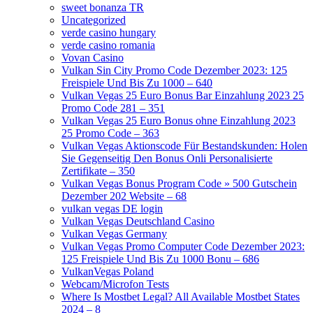
sweet bonanza TR
Uncategorized
verde casino hungary
verde casino romania
Vovan Casino
Vulkan Sin City Promo Code Dezember 2023: 125
Freispiele Und Bis Zu 1000 – 640
Vulkan Vegas 25 Euro Bonus Bar Einzahlung 2023 25
Promo Code 281 – 351
Vulkan Vegas 25 Euro Bonus ohne Einzahlung 2023
25 Promo Code – 363
Vulkan Vegas Aktionscode Für Bestandskunden: Holen
Sie Gegenseitig Den Bonus Onli Personalisierte
Zertifikate – 350
Vulkan Vegas Bonus Program Code » 500 Gutschein
Dezember 202 Website – 68
vulkan vegas DE login
Vulkan Vegas Deutschland Casino
Vulkan Vegas Germany
Vulkan Vegas Promo Computer Code Dezember 2023:
125 Freispiele Und Bis Zu 1000 Bonu – 686
VulkanVegas Poland
Webcam/Microfon Tests
Where Is Mostbet Legal? All Available Mostbet States
2024 – 8