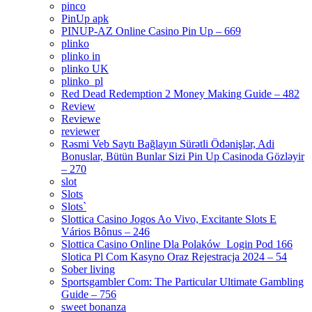
pinco
PinUp apk
PINUP-AZ Online Casino Pin Up – 669
plinko
plinko in
plinko UK
plinko_pl
Red Dead Redemption 2 Money Making Guide – 482
Review
Reviewe
reviewer
Rəsmi Veb Saytı Bağlayın️ Sürətli Ödənişlər, Adi
Bonuslar, Bütün Bunlar Sizi Pin Up Casinoda Gözləyir
– 270
slot
Slots
Slots`
Slottica Casino Jogos Ao Vivo, Excitante Slots E
Vários Bônus – 246
Slottica Casino Online Dla Polaków ️ Login Pod 166
Slotica Pl Com Kasyno Oraz Rejestracja 2024 – 54
Sober living
Sportsgambler Com: The Particular Ultimate Gambling
Guide – 756
sweet bonanza