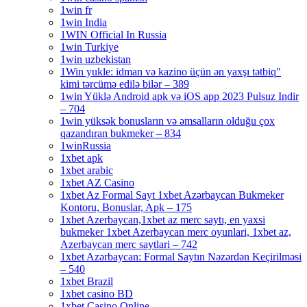
1win fr
1win India
1WIN Official In Russia
1win Turkiye
1win uzbekistan
1Win yukle: idman və kazino üçün ən yaxşı tətbiq"
kimi tərcümə edilə bilər – 389
1win Yüklə Android apk və iOS app 2023 Pulsuz Indir
– 704
1win yüksək bonusların və əmsalların olduğu çox
qazandıran bukmeker – 834
1winRussia
1xbet apk
1xbet arabic
1xbet AZ Casino
1xbet Az Formal Sayt 1xbet Azərbaycan Bukmeker
Kontoru, Bonuslar, Apk – 175
1xbet Azerbaycan,1xbet az merc saytı, en yaxsi
bukmeker 1xbet Azerbaycan merc oyunlari, 1xbet az,
Azerbaycan merc saytlari – 742
1xbet Azərbaycan: Formal Saytın Nəzərdən Keçirilməsi
– 540
1xbet Brazil
1xbet casino BD
1xbet Casino Online