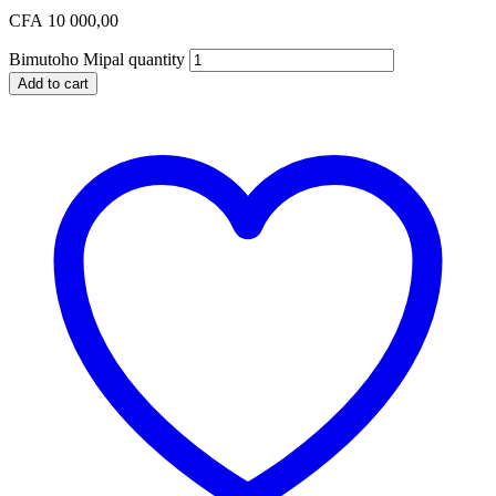
CFA
10 000,00
Bimutoho Mipal quantity
Add to cart