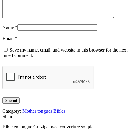
Name
*
Email
*
Save my name, email, and website in this browser for the next
time I comment.
Category:
Mother tongues Bibles
Share:
Bible en langue Guiziga avec couverture souple