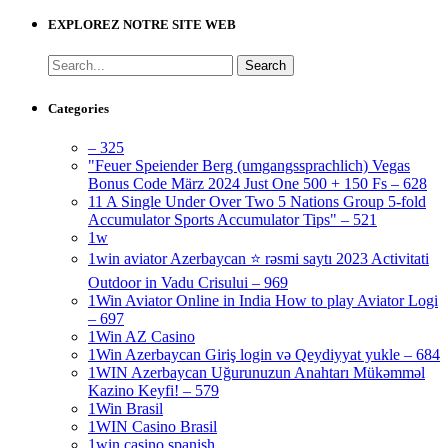
EXPLOREZ NOTRE SITE WEB
Categories
– 325
"Feuer Speiender Berg (umgangssprachlich) Vegas
Bonus Code März 2024 Just One 500 + 150 Fs – 628
11 A Single Under Over Two 5 Nations Group 5-fold
Accumulator Sports Accumulator Tips" – 521
1w
1win aviator Azerbaycan ⭐️ rəsmi saytı 2023 Activitati
Outdoor in Vadu Crisului – 969
1Win Aviator Online in India How to play Aviator Logi
– 697
1Win AZ Casino
1Win Azerbaycan Giriş login və Qeydiyyat yukle – 684
1WIN Azerbaycan Uğurunuzun Anahtarı Mükəmməl
Kazino Keyfi! – 579
1Win Brasil
1WIN Casino Brasil
1win casino spanish