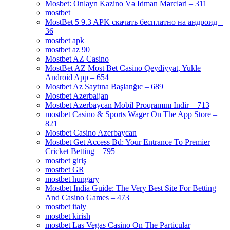
Mosbet: Onlayn Kazino Və Idman Mərcləri – 311
mostbet
MostBet 5 9.3 APK скачать бесплатно на андроид –
36
mostbet apk
mostbet az 90
Mostbet AZ Casino
MostBet AZ Most Bet Casino Qeydiyyat, Yukle
Android App – 654
Mostbet Az Saytına Başlanğıc – 689
Mostbet Azerbaijan
Mostbet Azerbaycan Mobil Proqramını Indir – 713
‎mostbet Casino & Sports Wager On The App Store –
821
Mostbet Casino Azerbaycan
Mostbet Get Access Bd: Your Entrance To Premier
Cricket Betting – 795
mostbet giriş
mostbet GR
mostbet hungary
Mostbet India Guide: The Very Best Site For Betting
And Casino Games – 473
mostbet italy
mostbet kirish
‎mostbet Las Vegas Casino On The Particular