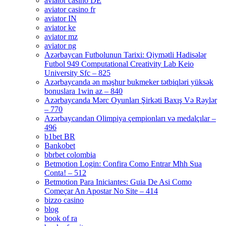
aviator casino DE
aviator casino fr
aviator IN
aviator ke
aviator mz
aviator ng
Azərbaycan Futbolunun Tarixi: Qiymətli Hadisələr
Futbol 949 Computational Creativity Lab Keio
University Sfc – 825
Azərbaycanda ən məşhur bukmeker tətbiqləri yüksək
bonuslara 1win az – 840
Azərbaycanda Mərc Oyunları Şirkəti Baxış Və Rəylər
– 770
Azərbaycandan Olimpiya çempionları və medalçılar –
496
b1bet BR
Bankobet
bbrbet colombia
Betmotion Login: Confira Como Entrar Mhh Sua
Conta! – 512
Betmotion Para Iniciantes: Guia De Asi Como
Começar An Apostar No Site – 414
bizzo casino
blog
book of ra