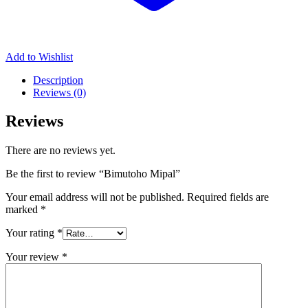
Add to Wishlist
Description
Reviews (0)
Reviews
There are no reviews yet.
Be the first to review “Bimutoho Mipal”
Your email address will not be published.
Required fields are
marked
*
Your rating
*
Your review
*