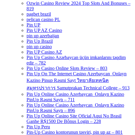
Ozwin Casino Review 2024 Top Slots And Bonuses –
819
pagbet brazil
pelican casino PL
Pin UP
Pin UP AZ Casino
pin up azerbaijan
Pin Up Brazil
pin up casino
Pin UP Casino AZ
Pin Up Casino Azərbaycan üçün imkanlarını təqdim
edir – 782
Pin Up Casino Online Slots Review – 803
Pin Up On The Internet Casino Azerbaycan ️ Onlayn
Kazino Pinup Rəsmi Sayt วิทยาลัยเทคนิค
สมุทรปราการ Samutprakan Technical College – 913
Pin Up Online Casino Azerbaycan ️ Onlayn Kazino
PinUp Rəsmi Saytı – 711
Pin Up Online Casino Azerbaycan ️ Onlayn Kazino
PinUp Rəsmi Saytı – 896
Pin Up Online Casino Site Oficial Aqui No Brasil
Ganhe R$1500 De Bônus Login – 228
Pin Up Peru
Pin-Up Casino kontorunun təsviri, pin up az – 801