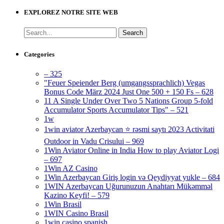
EXPLOREZ NOTRE SITE WEB
Categories
– 325
"Feuer Speiender Berg (umgangssprachlich) Vegas
Bonus Code März 2024 Just One 500 + 150 Fs – 628
11 A Single Under Over Two 5 Nations Group 5-fold
Accumulator Sports Accumulator Tips" – 521
1w
1win aviator Azerbaycan ⭐️ rəsmi saytı 2023 Activitati
Outdoor in Vadu Crisului – 969
1Win Aviator Online in India How to play Aviator Logi
– 697
1Win AZ Casino
1Win Azerbaycan Giriş login və Qeydiyyat yukle – 684
1WIN Azerbaycan Uğurunuzun Anahtarı Mükəmməl
Kazino Keyfi! – 579
1Win Brasil
1WIN Casino Brasil
1win casino spanish