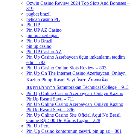
Ozwin Casino Review 2024 Top Slots And Bonuses –
819
pagbet brazil
pelican casino PL
Pin UP
Pin UP AZ Casino
pin up azerbaijan
Pin Up Brazil
pin up casino
Pin UP Casino AZ
Pin Up Casino Azərbaycan üçün imkanlarını təqdim
edir – 782
Pin Up Casino Online Slots Review – 803
Pin Up On The Internet Casino Azerbaycan ️ Onlayn
Kazino Pinup Rəsmi Sayt วิทยาลัยเทคนิค
สมุทรปราการ Samutprakan Technical College – 913
Pin Up Online Casino Azerbaycan ️ Onlayn Kazino
PinUp Rəsmi Saytı – 711
Pin Up Online Casino Azerbaycan ️ Onlayn Kazino
PinUp Rəsmi Saytı – 896
Pin Up Online Casino Site Oficial Aqui No Brasil
Ganhe R$1500 De Bônus Login – 228
Pin Up Peru
Pin-Up Casino kontorunun təsviri, pin up az – 801