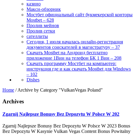
казино
Макси-обзорник
Мостбет официальный сайт букмекерской конторы
Mostbet – 628
Пролив мейнов
Пролив сетки
сателлиты
Сегодня, 1 июля началась онлайн-регистрация
документов соискателей в магистратуру – 37
Скачать Mostbet на Андроид бесплатно
приложение 1Вин на телефон БК 1 Вин – 208
Скачать программу Мостбет на компьютер:
инструкция где и как скачать Mostbet для Windows
– 102
Dishes
Home
/
Archive by Category "VulkanVegas Poland"
Archives
Zgarnij Najlepsze Bonusy Bez Depozytu W Polsce W 202
Zgarnij Najlepsze Bonusy Bez Depozytu W Polsce W 2023 Bonus
Bez Depozytu W Kasynie Vulkan Vegas Content Bonus Powitalny