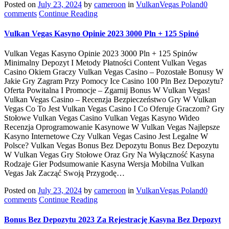
Posted on
July 23, 2024
by
cameroon
in
VulkanVegas Poland
0
comments
Continue Reading
Vulkan Vegas Kasyno Opinie 2023 3000 Pln + 125 Spinó
Vulkan Vegas Kasyno Opinie 2023 3000 Pln + 125 Spinów
Minimalny Depozyt I Metody Płatności Content Vulkan Vegas
Casino Okiem Graczy Vulkan Vegas Casino – Pozostałe Bonusy W
Jakie Gry Zagram Przy Pomocy Ice Casino 100 Pln Bez Depozytu?
Oferta Powitalna I Promocje – Zgarnij Bonus W Vulkan Vegas!
Vulkan Vegas Casino – Recenzja Bezpieczeństwo Gry W Vulkan
Vegas Co To Jest Vulkan Vegas Casino I Co Oferuje Graczom? Gry
Stołowe Vulkan Vegas Casino Vulkan Vegas Kasyno Wideo
Recenzja Oprogramowanie Kasynowe W Vulkan Vegas Najlepsze
Kasyno Internetowe Czy Vulkan Vegas Casino Jest Legalne W
Polsce? Vulkan Vegas Bonus Bez Depozytu Bonus Bez Depozytu
W Vulkan Vegas Gry Stołowe Oraz Gry Na Wyłączność Kasyna
Rodzaje Gier Podsumowanie Kasyna Wersja Mobilna Vulkan
Vegas Jak Zacząć Swoją Przygodę…
Posted on
July 23, 2024
by
cameroon
in
VulkanVegas Poland
0
comments
Continue Reading
Bonus Bez Depozytu 2023 Za Rejestrację Kasyna Bez Depozyt