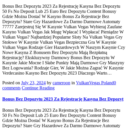
Bonus Bez Depozytu 2023 Za Rejestrację Kasyna Bez Depozytu
50 Fs No Deposit Lub 25 Euro Bez Depozytu Content Bonusy
Gdzie Można Dostać W Kasyno Bonus Za Rejestracje Bez
Depozytu? Stare Gry Hazardowe Za Darmo Darmowe Automaty
77777 Zarejestruj Się W Kasynie Vulkan Vegas Wybieraj Zaufane
Kasyno Vulkan Vegas Jak Mogę Wpłacać I Wypłacać Pieniądze W
Vulkan Vegas? Najbardziej Popularne Sloty Na Vulkan Vegas Gry
Stołowe W Kasynie Vulkan Vegas Bezpieczna Gra W Kasynie
Vulkan Vegas Rodzaje Gier Hazardowych W Naszym Kasynie Czy
Nowe Kasyna Z Bonusem Bez Depozytu Mają Bezpłatną
Rejestrację? Ekskluzywny Darmowy Bonus Bez Depozytu W
Kasynie Jakie Mocne I Słabe Punkty Mają Darmowe Gry Maszyny
Bez Logowania? Rodzaje Gier, W Jakie Można Zagrać W Kasynie
Verdecasino Kasyno Bez Depozytu 2023 Dlaczego Warto…
Posted on
July 23, 2024
by
cameroon
in
VulkanVegas Poland
0
comments
Continue Reading
Bonus Bez Depozytu 2023 Za Rejestrację Kasyna Bez Depozyt
Bonus Bez Depozytu 2023 Za Rejestrację Kasyna Bez Depozytu
50 Fs No Deposit Lub 25 Euro Bez Depozytu Content Bonusy
Gdzie Można Dostać W Kasyno Bonus Za Rejestracje Bez
Depozytu? Stare Gry Hazardowe Za Darmo Darmowe Automaty