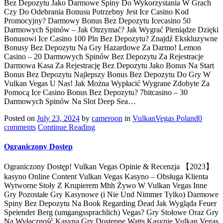
Bez Depozytu Jako Darmowe Spiny Do Wykorzystania W Grach
Czy Do Odebrania Bonusu Potrzebny Jest Ice Casino Kod
Promocyjny? Darmowy Bonus Bez Depozytu Icecasino 50
Darmowych Spinów – Jak Otrzymać? Jak Wygrać Pieniądze Dzięki
Bonusowi Ice Casino 100 Pln Bez Depozytu? Znajdź Ekskluzywne
Bonusy Bez Depozytu Na Gry Hazardowe Za Darmo! Lemon
Casino – 20 Darmowych Spinów Bez Depozytu Za Rejestracje
Darmowa Kasa Za Rejestrację Bez Depozytu Jako Bonus Na Start
Bonus Bez Depozytu Najlepszy Bonus Bez Depozytu Do Gry W
Vulkan Vegas U Nas! Jak Można Wypłacić Wygrane Zdobyte Za
Pomocą Ice Casino Bonus Bez Depozytu? 7bitcasino – 30
Darmowych Spinów Na Slot Deep Sea…
Posted on
July 23, 2024
by
cameroon
in
VulkanVegas Poland
0
comments
Continue Reading
Ograniczony Dostęp
Ograniczony Dostęp! Vulkan Vegas Opinie & Recenzja 【2023】
kasyno Online Content Vulkan Vegas Kasyno – Obsługa Klienta
Wytworne Stoły Z Krupierem Mhh Żywo W Vulkan Vegas Inne
Gry Pozostałe Gry Kasynowe (i Nie Und Nimmer Tylko) Darmowe
Spiny Bez Depozytu Na Book Regarding Dead Jak Wygląda Feuer
Speiender Berg (umgangssprachlich) Vegas? Gry Stołowe Oraz Gry
Na Wyłączność Kasyna Gry Dostępne Watts Kasynie Vulkan Vegas