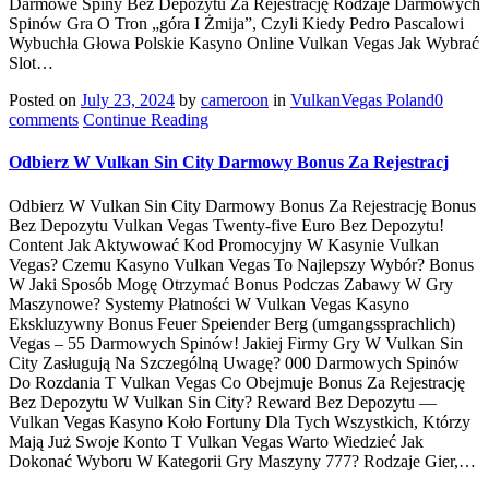
Darmowe Spiny Bez Depozytu Za Rejestrację Rodzaje Darmowych
Spinów Gra O Tron „góra I Żmija”, Czyli Kiedy Pedro Pascalowi
Wybuchła Głowa Polskie Kasyno Online Vulkan Vegas Jak Wybrać
Slot…
Posted on
July 23, 2024
by
cameroon
in
VulkanVegas Poland
0
comments
Continue Reading
Odbierz W Vulkan Sin City Darmowy Bonus Za Rejestracj
Odbierz W Vulkan Sin City Darmowy Bonus Za Rejestrację Bonus
Bez Depozytu Vulkan Vegas Twenty-five Euro Bez Depozytu!
Content Jak Aktywować Kod Promocyjny W Kasynie Vulkan
Vegas? Czemu Kasyno Vulkan Vegas To Najlepszy Wybór? Bonus
W Jaki Sposób Mogę Otrzymać Bonus Podczas Zabawy W Gry
Maszynowe? Systemy Płatności W Vulkan Vegas Kasyno
Ekskluzywny Bonus Feuer Speiender Berg (umgangssprachlich)
Vegas – 55 Darmowych Spinów! Jakiej Firmy Gry W Vulkan Sin
City Zasługują Na Szczególną Uwagę? 000 Darmowych Spinów
Do Rozdania T Vulkan Vegas Co Obejmuje Bonus Za Rejestrację
Bez Depozytu W Vulkan Sin City? Reward Bez Depozytu —
Vulkan Vegas Kasyno Koło Fortuny Dla Tych Wszystkich, Którzy
Mają Już Swoje Konto T Vulkan Vegas Warto Wiedzieć Jak
Dokonać Wyboru W Kategorii Gry Maszyny 777? Rodzaje Gier,…