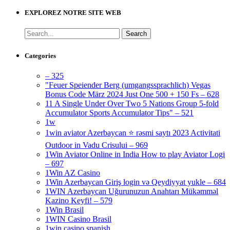
EXPLOREZ NOTRE SITE WEB
Categories
– 325
"Feuer Speiender Berg (umgangssprachlich) Vegas
Bonus Code März 2024 Just One 500 + 150 Fs – 628
11 A Single Under Over Two 5 Nations Group 5-fold
Accumulator Sports Accumulator Tips" – 521
1w
1win aviator Azerbaycan ⭐️ rəsmi saytı 2023 Activitati
Outdoor in Vadu Crisului – 969
1Win Aviator Online in India How to play Aviator Logi
– 697
1Win AZ Casino
1Win Azerbaycan Giriş login və Qeydiyyat yukle – 684
1WIN Azerbaycan Uğurunuzun Anahtarı Mükəmməl
Kazino Keyfi! – 579
1Win Brasil
1WIN Casino Brasil
1win casino spanish