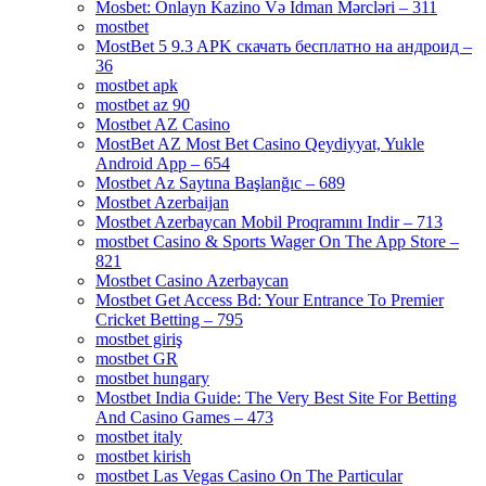
Mosbet: Onlayn Kazino Və Idman Mərcləri – 311
mostbet
MostBet 5 9.3 APK скачать бесплатно на андроид –
36
mostbet apk
mostbet az 90
Mostbet AZ Casino
MostBet AZ Most Bet Casino Qeydiyyat, Yukle
Android App – 654
Mostbet Az Saytına Başlanğıc – 689
Mostbet Azerbaijan
Mostbet Azerbaycan Mobil Proqramını Indir – 713
‎mostbet Casino & Sports Wager On The App Store –
821
Mostbet Casino Azerbaycan
Mostbet Get Access Bd: Your Entrance To Premier
Cricket Betting – 795
mostbet giriş
mostbet GR
mostbet hungary
Mostbet India Guide: The Very Best Site For Betting
And Casino Games – 473
mostbet italy
mostbet kirish
‎mostbet Las Vegas Casino On The Particular