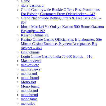
Game
glory-casinos tr
Grand Countrywide Bookie Offers: Best Promotions
For Existing Customers From Oddschecker – 243
Grand Nationwide Betting Offers & Free Bets 2025 –
867
İdman Mərcləri Və Onlayn Kazino 500 Bonus Qazanın
Başlanğıc – 192
Kasyno Online PL
Kazino Online Casino Official Site, Big Bonuses, Site
Mirror, Casino Entrance, Payment Acceptance, Big
Jackpot – 463
king johnnie
Login Online Casino India 75,000 Bonus – 516
Maxi reviewe
mini-review
mini-reviews
mombrand
mono brand
Mono slot
Mono-brand
monobrand
monobrend
monogame
monoslot