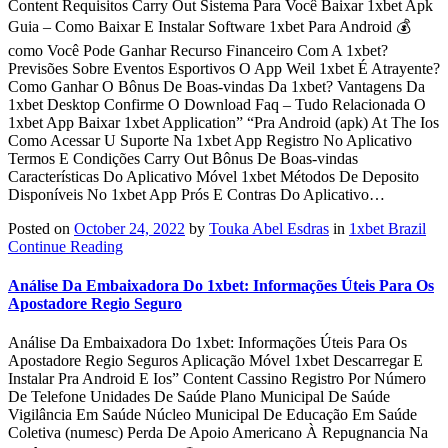
Content Requisitos Carry Out Sistema Para Você Baixar 1xbet Apk
Guia – Como Baixar E Instalar Software 1xbet Para Android 💰
como Você Pode Ganhar Recurso Financeiro Com A 1xbet?
Previsões Sobre Eventos Esportivos O App Weil 1xbet É Atrayente?
Como Ganhar O Bônus De Boas-vindas Da 1xbet? Vantagens Da
1xbet Desktop Confirme O Download Faq – Tudo Relacionada O
1xbet App Baixar 1xbet Application” “Pra Android (apk) At The Ios
Como Acessar U Suporte Na 1xbet App Registro No Aplicativo
Termos E Condições Carry Out Bônus De Boas-vindas
Características Do Aplicativo Móvel 1xbet Métodos De Deposito
Disponíveis No 1xbet App Prós E Contras Do Aplicativo…
Posted on
October 24, 2022
by
Touka Abel Esdras
in
1xbet Brazil
Continue Reading
Análise Da Embaixadora Do 1xbet: Informações Úteis Para Os
Apostadore Regio Seguro
Análise Da Embaixadora Do 1xbet: Informações Úteis Para Os
Apostadore Regio Seguros Aplicação Móvel 1xbet Descarregar E
Instalar Pra Android E Ios” Content Cassino Registro Por Número
De Telefone Unidades De Saúde Plano Municipal De Saúde
Vigilância Em Saúde Núcleo Municipal De Educação Em Saúde
Coletiva (numesc) Perda De Apoio Americano À Repugnancia Na