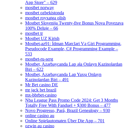
App Store" – 629
mostbet norway
mostbet ozbekistonda
mostbet royxatga olish
Mostbet Slovenija Twenty-five Bonus Nova Povezava
100% Deluje – 66
mostbet tr
Mostbet UZ Kirish
Mostbet-az91: İdman Mərcləri Və Giri Programming,
Pseudocode Example, C# Programming Example –
533
mostbet-ru-serg
Mostbet, Azərbaycanda Lap əla Onlayn Kazinolardan
Biri – 622
Mostbet, Azərbaycanda Lap Yaxşı Onlayn
Kazinolardan Biri – 491
Mr Bet casino DE
mr jack bet brazil
mx-bbrbet-casino
Nba League Pass Promo Code 2024: Get 3 Months
Totally Free With Fanduel + $300 Bonus – 477
Novo Progresso, Pará, Brazil Genealogy – 930
online casino au
Online Spielautomaten Über Die App – 701
ozwin au casino