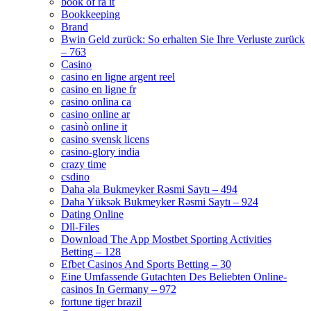
book of ra it
Bookkeeping
Brand
Bwin Geld zurück: So erhalten Sie Ihre Verluste zurück
– 763
Casino
casino en ligne argent reel
casino en ligne fr
casino onlina ca
casino online ar
casinò online it
casino svensk licens
casino-glory india
crazy time
csdino
Daha əla Bukmeyker Rəsmi Saytı – 494
Daha Yüksək Bukmeyker Rəsmi Saytı – 924
Dating Online
Dll-Files
Download The App Mostbet Sporting Activities
Betting – 128
Efbet Casinos And Sports Betting – 30
Eine Umfassende Gutachten Des Beliebten Online-
casinos In Germany – 972
fortune tiger brazil