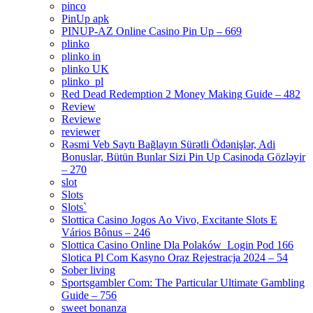
pinco
PinUp apk
PINUP-AZ Online Casino Pin Up – 669
plinko
plinko in
plinko UK
plinko_pl
Red Dead Redemption 2 Money Making Guide – 482
Review
Reviewe
reviewer
Rəsmi Veb Saytı Bağlayın️ Sürətli Ödənişlər, Adi
Bonuslar, Bütün Bunlar Sizi Pin Up Casinoda Gözləyir
– 270
slot
Slots
Slots`
Slottica Casino Jogos Ao Vivo, Excitante Slots E
Vários Bônus – 246
Slottica Casino Online Dla Polaków ️ Login Pod 166
Slotica Pl Com Kasyno Oraz Rejestracja 2024 – 54
Sober living
Sportsgambler Com: The Particular Ultimate Gambling
Guide – 756
sweet bonanza