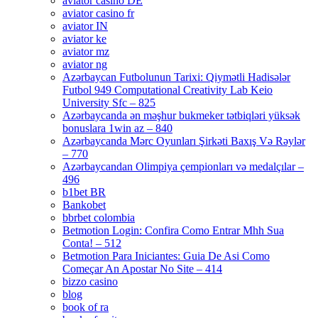
aviator casino DE
aviator casino fr
aviator IN
aviator ke
aviator mz
aviator ng
Azərbaycan Futbolunun Tarixi: Qiymətli Hadisələr
Futbol 949 Computational Creativity Lab Keio
University Sfc – 825
Azərbaycanda ən məşhur bukmeker tətbiqləri yüksək
bonuslara 1win az – 840
Azərbaycanda Mərc Oyunları Şirkəti Baxış Və Rəylər
– 770
Azərbaycandan Olimpiya çempionları və medalçılar –
496
b1bet BR
Bankobet
bbrbet colombia
Betmotion Login: Confira Como Entrar Mhh Sua
Conta! – 512
Betmotion Para Iniciantes: Guia De Asi Como
Começar An Apostar No Site – 414
bizzo casino
blog
book of ra