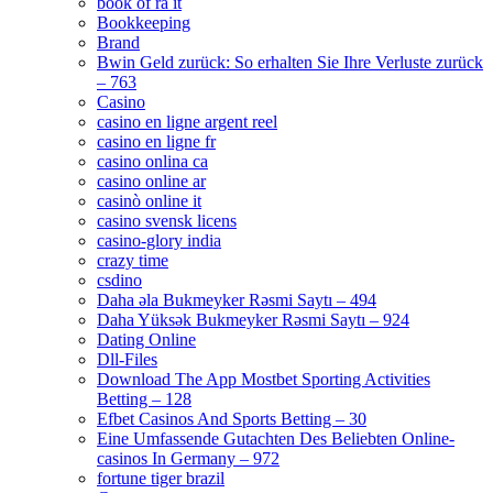
book of ra it
Bookkeeping
Brand
Bwin Geld zurück: So erhalten Sie Ihre Verluste zurück
– 763
Casino
casino en ligne argent reel
casino en ligne fr
casino onlina ca
casino online ar
casinò online it
casino svensk licens
casino-glory india
crazy time
csdino
Daha əla Bukmeyker Rəsmi Saytı – 494
Daha Yüksək Bukmeyker Rəsmi Saytı – 924
Dating Online
Dll-Files
Download The App Mostbet Sporting Activities
Betting – 128
Efbet Casinos And Sports Betting – 30
Eine Umfassende Gutachten Des Beliebten Online-
casinos In Germany – 972
fortune tiger brazil