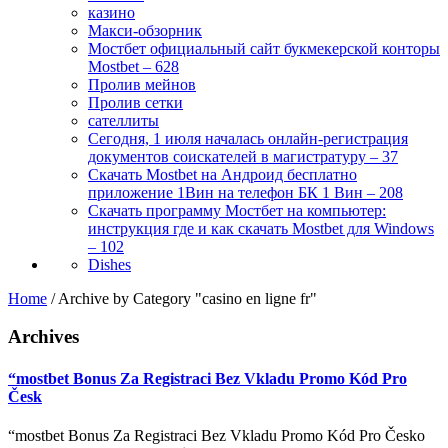
казино
Макси-обзорник
Мостбет официальный сайт букмекерской конторы
Mostbet – 628
Пролив мейнов
Пролив сетки
сателлиты
Сегодня, 1 июля началась онлайн-регистрация
документов соискателей в магистратуру – 37
Скачать Mostbet на Андроид бесплатно
приложение 1Вин на телефон БК 1 Вин – 208
Скачать программу Мостбет на компьютер:
инструкция где и как скачать Mostbet для Windows
– 102
Dishes
Home
/
Archive by Category "casino en ligne fr"
Archives
“mostbet Bonus Za Registraci Bez Vkladu Promo Kód Pro
Česk
“mostbet Bonus Za Registraci Bez Vkladu Promo Kód Pro Česko