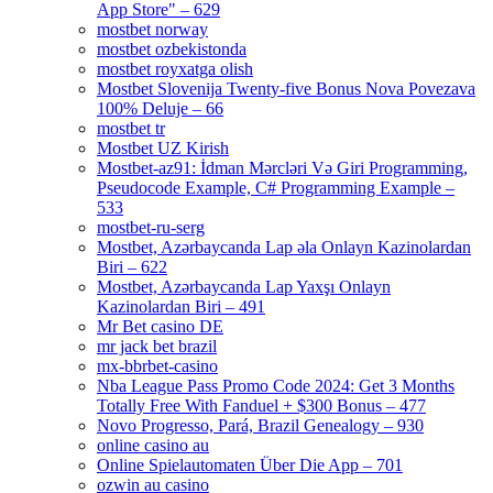
App Store" – 629
mostbet norway
mostbet ozbekistonda
mostbet royxatga olish
Mostbet Slovenija Twenty-five Bonus Nova Povezava
100% Deluje – 66
mostbet tr
Mostbet UZ Kirish
Mostbet-az91: İdman Mərcləri Və Giri Programming,
Pseudocode Example, C# Programming Example –
533
mostbet-ru-serg
Mostbet, Azərbaycanda Lap əla Onlayn Kazinolardan
Biri – 622
Mostbet, Azərbaycanda Lap Yaxşı Onlayn
Kazinolardan Biri – 491
Mr Bet casino DE
mr jack bet brazil
mx-bbrbet-casino
Nba League Pass Promo Code 2024: Get 3 Months
Totally Free With Fanduel + $300 Bonus – 477
Novo Progresso, Pará, Brazil Genealogy – 930
online casino au
Online Spielautomaten Über Die App – 701
ozwin au casino