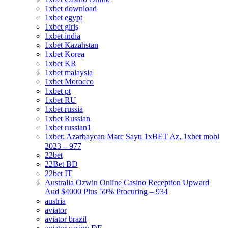
1xbet download
1xbet egypt
1xbet giriş
1xbet india
1xbet Kazahstan
1xbet Korea
1xbet KR
1xbet malaysia
1xbet Morocco
1xbet pt
1xbet RU
1xbet russia
1xbet Russian
1xbet russian1
1xbet: Azərbaycan Mərc Saytı 1xBET Az, 1xbet mobi
2023 – 977
22bet
22Bet BD
22bet IT
Australia Ozwin Online Casino Reception Upward
Aud $4000 Plus 50% Procuring – 934
austria
aviator
aviator brazil