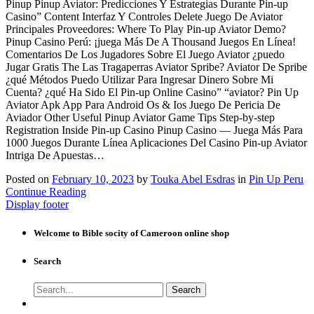
Pinup Pinup Aviator: Predicciones Y Estrategias Durante Pin-up
Casino” Content Interfaz Y Controles Delete Juego De Aviator
Principales Proveedores: Where To Play Pin-up Aviator Demo?
Pinup Casino Perú: ¡juega Más De A Thousand Juegos En Línea!
Comentarios De Los Jugadores Sobre El Juego Aviator ¿puedo
Jugar Gratis The Las Tragaperras Aviator Spribe? Aviator De Spribe
¿qué Métodos Puedo Utilizar Para Ingresar Dinero Sobre Mi
Cuenta? ¿qué Ha Sido El Pin-up Online Casino” “aviator? Pin Up
Aviator Apk App Para Android Os & Ios Juego De Pericia De
Aviador Other Useful Pinup Aviator Game Tips Step-by-step
Registration Inside Pin-up Casino Pinup Casino — Juega Más Para
1000 Juegos Durante Línea Aplicaciones Del Casino Pin-up Aviator
Intriga De Apuestas…
Posted on
February 10, 2023
by
Touka Abel Esdras
in
Pin Up Peru
Continue Reading
Display footer
Welcome to Bible socity of Cameroon online shop
Search