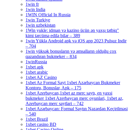
1win fr
1win India
1WIN Official In Russia
1win Turkiye
1win uzbekistan
1Win yukle: idman və kazino üçün ən yaxşı tətbiq"
kimi tərcümə edilə bilər – 389
1win Yüklə Android apk və iOS app 2023 Pulsuz Indir
– 704
1win yüksək bonusların və əmsalların olduğu çox
qazandıran bukmeker – 834
1winRussia
1xbet apk
1xbet arabic
1xbet AZ Casino
1xbet Az Formal Sayt 1xbet Azərbaycan Bukmeker
Kontoru, Bonuslar, Apk – 175
1xbet Azerbaycan,1xbet az merc saytı, en yaxsi
bukmeker 1xbet Azerbaycan merc oyunlari, 1xbet az,
Azerbaycan merc saytlari – 742
1xbet Azərbaycan: Formal Saytın Nəzərdən Keçirilməsi
– 540
1xbet Brazil
1xbet casino BD
1xbet Casino Online