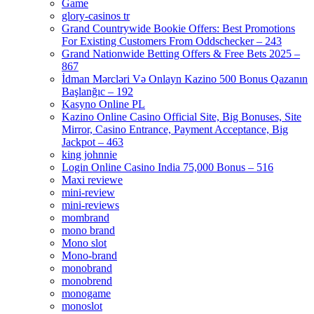
Game
glory-casinos tr
Grand Countrywide Bookie Offers: Best Promotions
For Existing Customers From Oddschecker – 243
Grand Nationwide Betting Offers & Free Bets 2025 –
867
İdman Mərcləri Və Onlayn Kazino 500 Bonus Qazanın
Başlanğıc – 192
Kasyno Online PL
Kazino Online Casino Official Site, Big Bonuses, Site
Mirror, Casino Entrance, Payment Acceptance, Big
Jackpot – 463
king johnnie
Login Online Casino India 75,000 Bonus – 516
Maxi reviewe
mini-review
mini-reviews
mombrand
mono brand
Mono slot
Mono-brand
monobrand
monobrend
monogame
monoslot