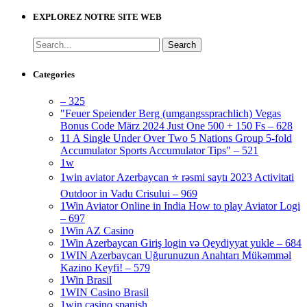
EXPLOREZ NOTRE SITE WEB
Categories
– 325
"Feuer Speiender Berg (umgangssprachlich) Vegas
Bonus Code März 2024 Just One 500 + 150 Fs – 628
11 A Single Under Over Two 5 Nations Group 5-fold
Accumulator Sports Accumulator Tips" – 521
1w
1win aviator Azerbaycan ⭐️ rəsmi saytı 2023 Activitati
Outdoor in Vadu Crisului – 969
1Win Aviator Online in India How to play Aviator Logi
– 697
1Win AZ Casino
1Win Azerbaycan Giriş login və Qeydiyyat yukle – 684
1WIN Azerbaycan Uğurunuzun Anahtarı Mükəmməl
Kazino Keyfi! – 579
1Win Brasil
1WIN Casino Brasil
1win casino spanish