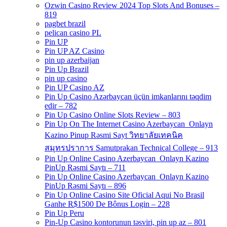
Ozwin Casino Review 2024 Top Slots And Bonuses –
819
pagbet brazil
pelican casino PL
Pin UP
Pin UP AZ Casino
pin up azerbaijan
Pin Up Brazil
pin up casino
Pin UP Casino AZ
Pin Up Casino Azərbaycan üçün imkanlarını təqdim
edir – 782
Pin Up Casino Online Slots Review – 803
Pin Up On The Internet Casino Azerbaycan ️ Onlayn
Kazino Pinup Rəsmi Sayt วิทยาลัยเทคนิค
สมุทรปราการ Samutprakan Technical College – 913
Pin Up Online Casino Azerbaycan ️ Onlayn Kazino
PinUp Rəsmi Saytı – 711
Pin Up Online Casino Azerbaycan ️ Onlayn Kazino
PinUp Rəsmi Saytı – 896
Pin Up Online Casino Site Oficial Aqui No Brasil
Ganhe R$1500 De Bônus Login – 228
Pin Up Peru
Pin-Up Casino kontorunun təsviri, pin up az – 801