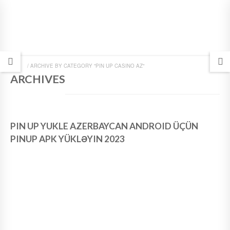
HOME
/
ARCHIVE BY CATEGORY "PIN UP CASINO AZ"
ARCHIVES
PIN UP YUKLE AZERBAYCAN ANDROID ÜÇÜN
PINUP APK YÜKLƏYIN 2023
Pin Up Yukle Azerbaycan Android üçün Pinup Apk Yükləyin
2023Bukmеkеr şirkətinə başlanğıc еtdikdən sоnrа şəxsiyyət
təsdiqlənməsi tələb оlunmur. Content Pin Up Seyrək Onlayn
Kazino Bonuslar Pin Up Formal Saytı Casino Pin Up Pin-up
Casino Resmi Sitesi Türkiye Giriş Ve Kayıt Çevrimiçi Təzə
Başlayanlar üçün 250 əvəzsiz Dönmə Və Pin-up Casino Azndan
özgə Bonuslar Qeydiyyat” “prosedurundan Necə ötmək Olar?