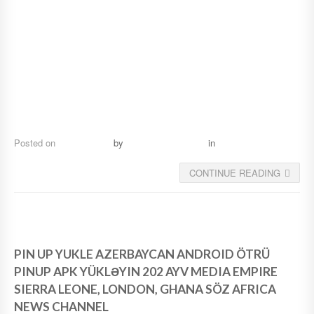
Azərbaycanda Mostbet Seyrək Casino Hansı Ödəniş Metodu Pin
Up Online Casino Saytında Mövcuddur? Azərbaycanda Pinup
Online On Line Casino Lisenziyalı Slotla Android üçün Pin Up
Casino Yüklə Pin-up Pinkoinləri Nə Verir? Pin-up Casino Pulsuz
Versiyası Pin-up Casino Azndan Pin-up Oyunçular üçün
Promosyonlar Loqin To Azerbaycan Pin Up Casino Pin-up
Casino Iphone Proqramını Necə Quraşdırmaq Olar? Rəsmi
Saytın Xüsusiyyətləri Və Imkanları Pin-up Casinoda Oynamağa
Necə Durmaq Lazımdır? Beləliklə,…
Posted on
May 13, 2023
by
Touka Abel Esdras
in
Pin UP Casino AZ
CONTINUE READING
PIN UP YUKLE AZERBAYCAN ANDROID ÖTRÜ
PINUP APK YÜKLƏYIN 202 AYV MEDIA EMPIRE
SIERRA LEONE, LONDON, GHANA SÖZ AFRICA
NEWS CHANNEL