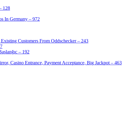
– 128
os In Germany – 972
r Existing Customers From Oddschecker – 243
67
Başlanğıc – 192
Mirror, Casino Entrance, Payment Acceptance, Big Jackpot – 463