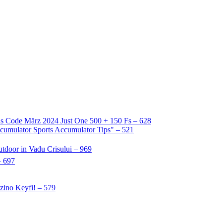
us Code März 2024 Just One 500 + 150 Fs – 628
cumulator Sports Accumulator Tips" – 521
utdoor in Vadu Crisului – 969
– 697
ino Keyfi! – 579