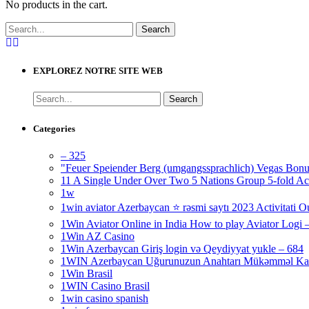
No products in the cart.
EXPLOREZ NOTRE SITE WEB
Categories
– 325
"Feuer Speiender Berg (umgangssprachlich) Vegas Bon
11 A Single Under Over Two 5 Nations Group 5-fold Ac
1w
1win aviator Azerbaycan ⭐️ rəsmi saytı 2023 Activitati O
1Win Aviator Online in India How to play Aviator Logi 
1Win AZ Casino
1Win Azerbaycan Giriş login və Qeydiyyat yukle – 684
1WIN Azerbaycan Uğurunuzun Anahtarı Mükəmməl Kaz
1Win Brasil
1WIN Casino Brasil
1win casino spanish