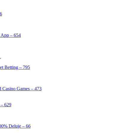
6
 App – 654
1
et Betting – 795
nd Casino Games – 473
 – 629
00% Deluje – 66