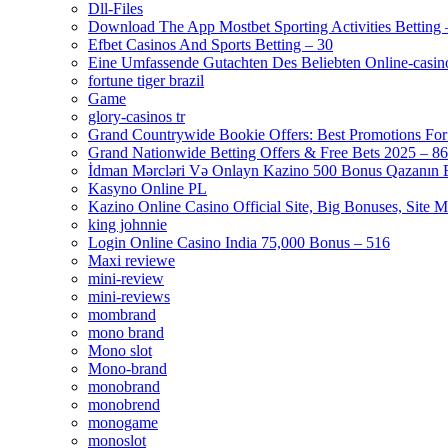
Dll-Files
Download The App Mostbet Sporting Activities Betting 
Efbet Casinos And Sports Betting – 30
Eine Umfassende Gutachten Des Beliebten Online-casin
fortune tiger brazil
Game
glory-casinos tr
Grand Countrywide Bookie Offers: Best Promotions Fo
Grand Nationwide Betting Offers & Free Bets 2025 – 8
İdman Mərcləri Və Onlayn Kazino 500 Bonus Qazanın 
Kasyno Online PL
Kazino Online Casino Official Site, Big Bonuses, Site 
king johnnie
Login Online Casino India 75,000 Bonus – 516
Maxi reviewe
mini-review
mini-reviews
mombrand
mono brand
Mono slot
Mono-brand
monobrand
monobrend
monogame
monoslot