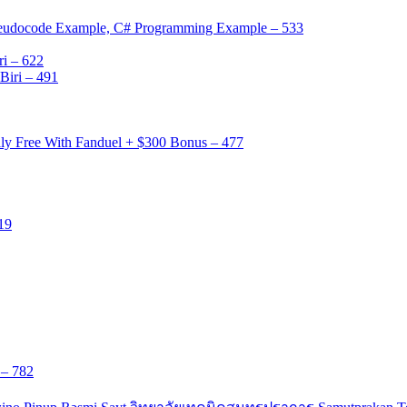
Pseudocode Example, C# Programming Example – 533
ri – 622
Biri – 491
ly Free With Fanduel + $300 Bonus – 477
19
 – 782