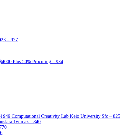
023 – 977
$4000 Plus 50% Procuring – 934
l 949 Computational Creativity Lab Keio University Sfc – 825
uslara 1win az – 840
 770
96