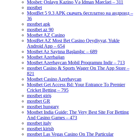
Mosbet: Onlayn Kazino Və Idman Mərcləri – 311
mostbet
MostBet 5 9.3 APK скачать бесплатно на андроид –
36
mostbet apk
mostbet az 90
Mostbet AZ Casino
MostBet AZ Most Bet Casino Qeydiyyat, Yukle
Android App – 654
Mostbet Az Saytına Başlanğıc – 689
Mostbet Azerbaijan
Mostbet Azerbaycan Mobil Proqramını Indir – 713
‎mostbet Casino & Sports Wager On The App Store –
821
Mostbet Casino Azerbaycan
Mostbet Get Access Bd: Your Entrance To Premier
Cricket Betting – 795
mostbet giriş
mostbet GR
mostbet hungary
Mostbet India Guide: The Very Best Site For Betting
And Casino Games – 473
mostbet italy
mostbet kirish
‎mostbet Las Vegas Casino On The Particular