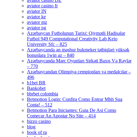
aviator casino DE
aviator casino fr
aviator IN
aviator ke
aviator mz
aviator ng
Azərbaycan Futbolunun Tarixi: Qiymətli Hadisələr
Futbol 949 Computational Creativity Lab Keio
University Sfc – 825
Azərbaycanda ən məşhur bukmeker tətbiqləri yüksək
bonuslara 1win az – 840
Azərbaycanda Mərc Oyunları Şirkəti Baxış Və Rəylər
– 770
Azərbaycandan Olimpiya çempionları və medalçılar –
496
b1bet BR
Bankobet
bbrbet colombia
Betmotion Login: Confira Como Entrar Mhh Sua
Conta! – 512
Betmotion Para Iniciantes: Guia De Asi Como
Começar An Apostar No Site – 414
bizzo casino
blog
book of ra