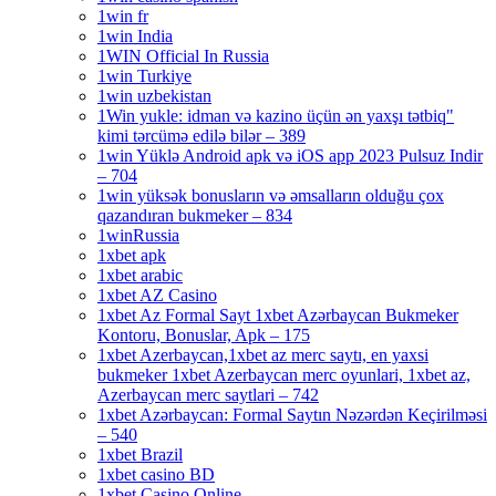
1win fr
1win India
1WIN Official In Russia
1win Turkiye
1win uzbekistan
1Win yukle: idman və kazino üçün ən yaxşı tətbiq"
kimi tərcümə edilə bilər – 389
1win Yüklə Android apk və iOS app 2023 Pulsuz Indir
– 704
1win yüksək bonusların və əmsalların olduğu çox
qazandıran bukmeker – 834
1winRussia
1xbet apk
1xbet arabic
1xbet AZ Casino
1xbet Az Formal Sayt 1xbet Azərbaycan Bukmeker
Kontoru, Bonuslar, Apk – 175
1xbet Azerbaycan,1xbet az merc saytı, en yaxsi
bukmeker 1xbet Azerbaycan merc oyunlari, 1xbet az,
Azerbaycan merc saytlari – 742
1xbet Azərbaycan: Formal Saytın Nəzərdən Keçirilməsi
– 540
1xbet Brazil
1xbet casino BD
1xbet Casino Online