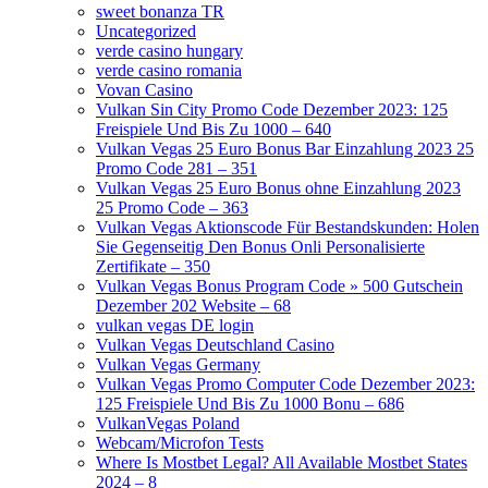
sweet bonanza TR
Uncategorized
verde casino hungary
verde casino romania
Vovan Casino
Vulkan Sin City Promo Code Dezember 2023: 125
Freispiele Und Bis Zu 1000 – 640
Vulkan Vegas 25 Euro Bonus Bar Einzahlung 2023 25
Promo Code 281 – 351
Vulkan Vegas 25 Euro Bonus ohne Einzahlung 2023
25 Promo Code – 363
Vulkan Vegas Aktionscode Für Bestandskunden: Holen
Sie Gegenseitig Den Bonus Onli Personalisierte
Zertifikate – 350
Vulkan Vegas Bonus Program Code » 500 Gutschein
Dezember 202 Website – 68
vulkan vegas DE login
Vulkan Vegas Deutschland Casino
Vulkan Vegas Germany
Vulkan Vegas Promo Computer Code Dezember 2023:
125 Freispiele Und Bis Zu 1000 Bonu – 686
VulkanVegas Poland
Webcam/Microfon Tests
Where Is Mostbet Legal? All Available Mostbet States
2024 – 8