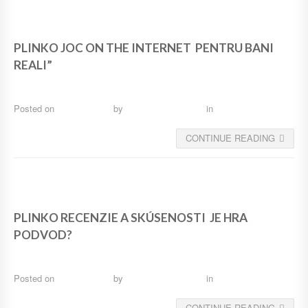
PLINKO JOC ON THE INTERNET ️ PENTRU BANI
REALI”
Posted on
July 25, 2026
by
Touka Abel Esdras
in
slot
CONTINUE READING
PLINKO RECENZIE A SKÚSENOSTI ️ JE HRA
PODVOD?
Posted on
July 22, 2026
by
Touka Abel Esdras
in
slot
CONTINUE READING