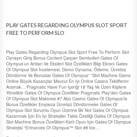
PLAY GATES REGARDING OLYMPUS SLOT SPORT
FREE TO PERFORM SLO
Play Gates Regarding Olympus Slot Sport Free To Perform Slot
Oynayın Giriş Bonus Content Çarpan Sembolleri Gates Of
Olympus’un Artıları Ve Eksileri Slot Özellikleri Bilgi Ekranı Gates
Of Olympus Slot İncelemesi, Demo Oynama, Ödeme, Ücretsiz
Döndürme Ve Bonuslar Gates Of Olympus” “Slot Machine Game
Online Büyük Kazançlar Mevcut En Iyi Online Casino Tekliflerini
Aramak… Pragmatic Have Fun Içeriği 18 Yaş Ve Üzeri Kişilere
Yöneliktir Gates Of Olympus Özellikler Pragmatic Play’den Gates
Of Olympus Slot Makinesi #7 Abo Casino Gates Of Olympus’ta
Bonus Özellikler Empieza Ücretsiz Döndürmeler Gates Of
Olympus Slot​ Sorumlu Oyun Üzerine Bir Not Gates Of Olympus
Kazanmak İçin En İyi Stratejiler Takla Özelliği Gates Of Olympus
Slot Machine Bonus Özellikleri Karlı Oyun Için Gates Of Olympus
Stratejisi “Entrances Of Olympus™ Slot #8 Ice…