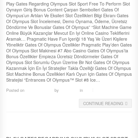
Play Gates Regarding Olympus Slot Sport Free To Perform Slot
Oynayın Giriş Bonus Content Çarpan Sembolleri Gates Of
Olympus’un Artıları Ve Eksileri Slot Özellikleri Bilgi Ekranı Gates
Of Olympus Slot İncelemesi, Demo Oynama, Ödeme, Ücretsiz
Döndürme Ve Bonuslar Gates Of Olympus” “Slot Machine Game
Online Büyük Kazançlar Mevcut En Iyi Online Casino Tekliflerini
Aramak… Pragmatic Have Fun Içeriği 18 Yaş Ve Üzeri Kişilere
Yöneliktir Gates Of Olympus Özellikler Pragmatic Play’den Gates
Of Olympus Slot Makinesi #7 Abo Casino Gates Of Olympus’ta
Bonus Özellikler Empieza Ücretsiz Döndürmeler Gates Of
Olympus Slot​ Sorumlu Oyun Üzerine Bir Not Gates Of Olympus
Kazanmak İçin En İyi Stratejiler Takla Özelliği Gates Of Olympus
Slot Machine Bonus Özellikleri Karlı Oyun Için Gates Of Olympus
Stratejisi “Entrances Of Olympus™ Slot #8 Ice…
Posted on
March 10, 2024
by
cameroon
in
slot
0 comments
CONTINUE READING