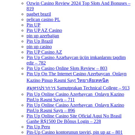
Ozwin Casino Review 2024 Top Slots And Bonuses –
819
pagbet brazil
pelican casino PL
Pin UP
Pin UP AZ Casino
pin up azerbaijan
Pin Up Brazil
pin up casino
Pin UP Casino AZ
Pin Up Casino Azərbaycan üçün imkanlarını təqdim
edir – 782
Pin Up Casino Online Slots Review – 803
Pin Up On The Internet Casino Azerbaycan ️ Onlayn
Kazino Pinup Rəsmi Sayt วิทยาลัยเทคนิค
สมุทรปราการ Samutprakan Technical College – 913
Pin Up Online Casino Azerbaycan ️ Onlayn Kazino
PinUp Rəsmi Saytı – 711
Pin Up Online Casino Azerbaycan ️ Onlayn Kazino
PinUp Rəsmi Saytı – 896
Pin Up Online Casino Site Oficial Aqui No Brasil
Ganhe R$1500 De Bônus Login – 228
Pin Up Peru
Pin-Up Casino kontorunun təsviri, pin up az – 801