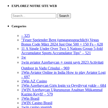
EXPLOREZ NOTRE SITE WEB
Categories
– 325
"Feuer Speiender Berg (umgangssprachlich) Vegas
Bonus Code März 2024 Just One 500 + 150 Fs – 628
11 A Single Under Over Two 5 Nations Group 5-fold
Accumulator Sports Accumulator Tips" – 521
1w
1win aviator Azerbaycan ⭐️ rəsmi saytı 2023 Activitati
Outdoor in Vadu Crisului – 969
1Win Aviator Online in India How to play Aviator Logi
– 697
1Win AZ Casino
1Win Azerbaycan Giriş login və Qeydiyyat yukle – 684
1WIN Azerbaycan Uğurunuzun Anahtarı Mükəmməl
Kazino Keyfi! – 579
1Win Brasil
1WIN Casino Brasil
1win casino spanish