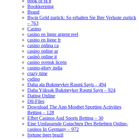
book of ra it
Bookkeeping
Brand
Bwin Geld zurück: So erhalten Sie Ihre Verluste zurück
– 763
Casino
casino en ligne argent reel
casino en ligne fr
casino onlina ca
casino online ar
casinò online it
casino svensk licens
casino-glory india
crazy time
csdino
Daha əla Bukmeyker Rəsmi Saytı – 494
Daha Yüksək Bukmeyker Rəsmi Saytı – 924
Dating Online
Dll-Files
Download The App Mostbet Sporting Activities
Betting – 128
Efbet Casinos And Sports Betting – 30
Eine Umfassende Gutachten Des Beliebten Online-
casinos In Germany – 972
fortune tiger brazil