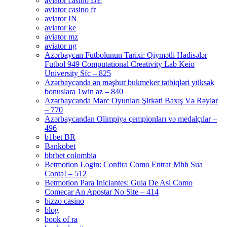
aviator casino DE
aviator casino fr
aviator IN
aviator ke
aviator mz
aviator ng
Azərbaycan Futbolunun Tarixi: Qiymətli Hadisələr
Futbol 949 Computational Creativity Lab Keio
University Sfc – 825
Azərbaycanda ən məşhur bukmeker tətbiqləri yüksək
bonuslara 1win az – 840
Azərbaycanda Mərc Oyunları Şirkəti Baxış Və Rəylər
– 770
Azərbaycandan Olimpiya çempionları və medalçılar –
496
b1bet BR
Bankobet
bbrbet colombia
Betmotion Login: Confira Como Entrar Mhh Sua
Conta! – 512
Betmotion Para Iniciantes: Guia De Asi Como
Começar An Apostar No Site – 414
bizzo casino
blog
book of ra