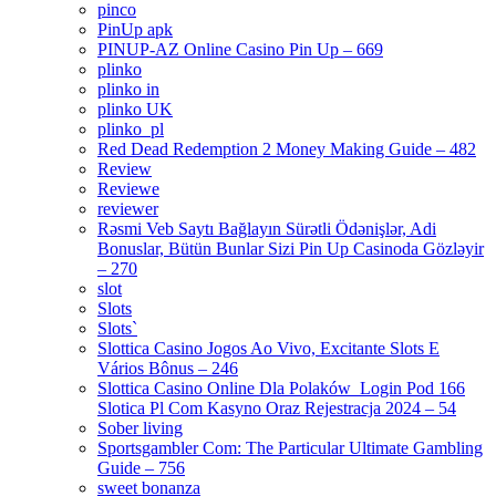
pinco
PinUp apk
PINUP-AZ Online Casino Pin Up – 669
plinko
plinko in
plinko UK
plinko_pl
Red Dead Redemption 2 Money Making Guide – 482
Review
Reviewe
reviewer
Rəsmi Veb Saytı Bağlayın️ Sürətli Ödənişlər, Adi
Bonuslar, Bütün Bunlar Sizi Pin Up Casinoda Gözləyir
– 270
slot
Slots
Slots`
Slottica Casino Jogos Ao Vivo, Excitante Slots E
Vários Bônus – 246
Slottica Casino Online Dla Polaków ️ Login Pod 166
Slotica Pl Com Kasyno Oraz Rejestracja 2024 – 54
Sober living
Sportsgambler Com: The Particular Ultimate Gambling
Guide – 756
sweet bonanza