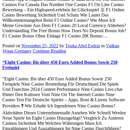
Casinos For Canada Das Number One Casino F1 On Line Casino
Bewertung – Ein Highspeed-erlebnis Im Glücksspiel 🥇 F1 Online
Casino Bewertung Sicherheit Und Schutz Wie Lautet Das
Willkommensangebot Beim F1 Online Casino? Wie Muss Ich
Meine Gewinne Aus Dem F1 Casino 20 Local Currency Abheben?
Understanding The Free Bonus How Does No Deposit Bonus Job?
F1 Casino Bonus Ohne Einlage F1 Casino 20€ Bonus:…
Posted on
November 25, 2022
by
Touka Abel Esdras
in
Vulkan
Vegas Germany
Continue Reading
“Eight Casino: Bis über 450 Euro Added Bonus Sowie 250
Freispiel
“Eight Casino: Bis über 450 Euro Added Bonus Sowie 250
Freispiele Nine Casino Beurteilung Für Deutschland Die Spiele
Und Franchise 2024 Content Performance Nine Casino Live-chat
Hinter Den Kulissen Vom Nine On The Internet Casino Nine
Casino Test Für Deutsche Spieler – Apps, Boni & Lizenz Software
Providers ❓ Wie Erhalte Ich Irgendeinen Nine Casino Bonus?
Aktivitäten Dieses Unternehmensalle Ansehen Wie Schnell Werden
Neue Spiele Im Eight Casino Hinzugefügt? Vergleich Zu Anderen
Casinos Sicherheit Mit Welchen Währungen Muss Ich
Einzahlungen Und Auszahlungen Im Nine Casino Durchführen?