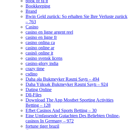
book of ra it
Bookkeeping
Brand
Bwin Geld zurück: So erhalten Sie Ihre Verluste zurück
– 763
Casino
casino en ligne argent reel
casino en ligne fr
casino onlina ca
casino online ar
casinò online it
casino svensk licens
casino-glory india
crazy time
csdino
Daha əla Bukmeyker Rəsmi Saytı – 494
Daha Yüksək Bukmeyker Rəsmi Saytı – 924
Dating Online
Dll-Files
Download The App Mostbet Sporting Activities
Betting – 128
Efbet Casinos And Sports Betting – 30
Eine Umfassende Gutachten Des Beliebten Online-
casinos In Germany – 972
fortune tiger brazil