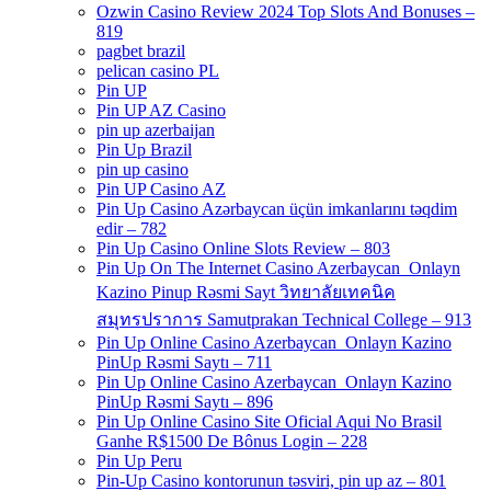
Ozwin Casino Review 2024 Top Slots And Bonuses –
819
pagbet brazil
pelican casino PL
Pin UP
Pin UP AZ Casino
pin up azerbaijan
Pin Up Brazil
pin up casino
Pin UP Casino AZ
Pin Up Casino Azərbaycan üçün imkanlarını təqdim
edir – 782
Pin Up Casino Online Slots Review – 803
Pin Up On The Internet Casino Azerbaycan ️ Onlayn
Kazino Pinup Rəsmi Sayt วิทยาลัยเทคนิค
สมุทรปราการ Samutprakan Technical College – 913
Pin Up Online Casino Azerbaycan ️ Onlayn Kazino
PinUp Rəsmi Saytı – 711
Pin Up Online Casino Azerbaycan ️ Onlayn Kazino
PinUp Rəsmi Saytı – 896
Pin Up Online Casino Site Oficial Aqui No Brasil
Ganhe R$1500 De Bônus Login – 228
Pin Up Peru
Pin-Up Casino kontorunun təsviri, pin up az – 801