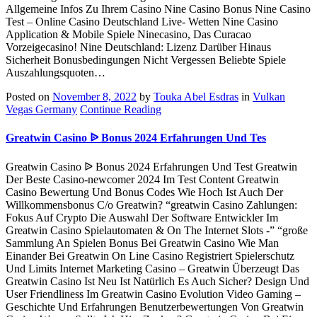
Allgemeine Infos Zu Ihrem Casino Nine Casino Bonus Nine Casino
Test – Online Casino Deutschland Live- Wetten Nine Casino
Application & Mobile Spiele Ninecasino, Das Curacao
Vorzeigecasino! Nine Deutschland: Lizenz Darüber Hinaus
Sicherheit Bonusbedingungen Nicht Vergessen Beliebte Spiele
Auszahlungsquoten…
Posted on
November 8, 2022
by
Touka Abel Esdras
in
Vulkan
Vegas Germany
Continue Reading
Greatwin Casino ᐉ Bonus 2024 Erfahrungen Und Tes
Greatwin Casino ᐉ Bonus 2024 Erfahrungen Und Test Greatwin
Der Beste Casino-newcomer 2024 Im Test Content Greatwin
Casino Bewertung Und Bonus Codes Wie Hoch Ist Auch Der
Willkommensbonus C/o Greatwin? “greatwin Casino Zahlungen:
Fokus Auf Crypto Die Auswahl Der Software Entwickler Im
Greatwin Casino Spielautomaten & On The Internet Slots -” “große
Sammlung An Spielen Bonus Bei Greatwin Casino Wie Man
Einander Bei Greatwin On Line Casino Registriert Spielerschutz
Und Limits Internet Marketing Casino – Greatwin Überzeugt Das
Greatwin Casino Ist Neu Ist Natürlich Es Auch Sicher? Design Und
User Friendliness Im Greatwin Casino Evolution Video Gaming –
Geschichte Und Erfahrungen Benutzerbewertungen Von Greatwin