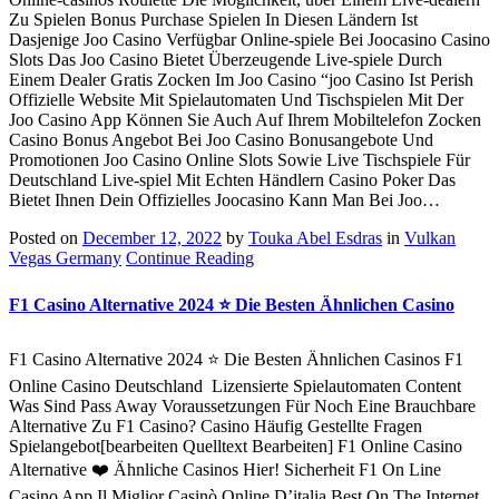
Zu Spielen Bonus Purchase Spielen In Diesen Ländern Ist
Dasjenige Joo Casino Verfügbar Online-spiele Bei Joocasino Casino
Slots Das Joo Casino Bietet Überzeugende Live-spiele Durch
Einem Dealer Gratis Zocken Im Joo Casino “joo Casino Ist Perish
Offizielle Website Mit Spielautomaten Und Tischspielen Mit Der
Joo Casino App Können Sie Auch Auf Ihrem Mobiltelefon Zocken
Casino Bonus Angebot Bei Joo Casino Bonusangebote Und
Promotionen Joo Casino Online Slots Sowie Live Tischspiele Für
Deutschland Live-spiel Mit Echten Händlern Casino Poker Das
Bietet Ihnen Dein Offizielles Joocasino Kann Man Bei Joo…
Posted on
December 12, 2022
by
Touka Abel Esdras
in
Vulkan
Vegas Germany
Continue Reading
F1 Casino Alternative 2024 ⭐️ Die Besten Ähnlichen Casino
F1 Casino Alternative 2024 ⭐️ Die Besten Ähnlichen Casinos F1
Online Casino Deutschland ️ Lizensierte Spielautomaten Content
Was Sind Pass Away Voraussetzungen Für Noch Eine Brauchbare
Alternative Zu F1 Casino? Casino Häufig Gestellte Fragen
Spielangebot[bearbeiten Quelltext Bearbeiten] F1 Online Casino
Alternative ❤️ Ähnliche Casinos Hier! Sicherheit F1 On Line
Casino App Il Miglior Casinò Online D’italia Best On The Internet