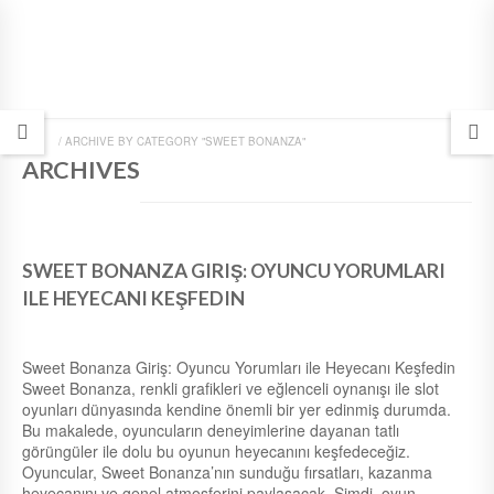
HOME
/
ARCHIVE BY CATEGORY "SWEET BONANZA"
ARCHIVES
SWEET BONANZA GIRIŞ: OYUNCU YORUMLARI
ILE HEYECANI KEŞFEDIN
Sweet Bonanza Giriş: Oyuncu Yorumları ile Heyecanı Keşfedin
Sweet Bonanza, renkli grafikleri ve eğlenceli oynanışı ile slot
oyunları dünyasında kendine önemli bir yer edinmiş durumda.
Bu makalede, oyuncuların deneyimlerine dayanan tatlı
görüngüler ile dolu bu oyunun heyecanını keşfedeceğiz.
Oyuncular, Sweet Bonanza’nın sunduğu fırsatları, kazanma
heyecanını ve genel atmosferini paylaşacak. Şimdi, oyun