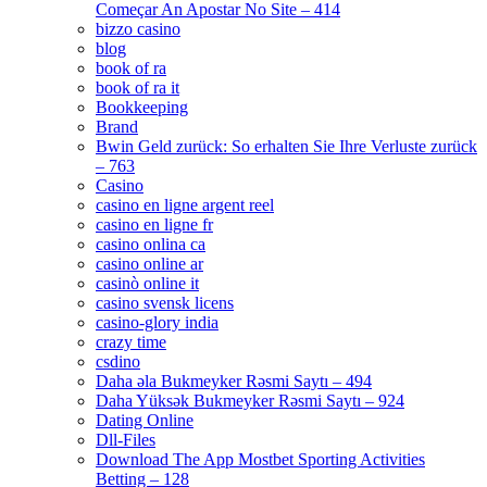
Começar An Apostar No Site – 414
bizzo casino
blog
book of ra
book of ra it
Bookkeeping
Brand
Bwin Geld zurück: So erhalten Sie Ihre Verluste zurück
– 763
Casino
casino en ligne argent reel
casino en ligne fr
casino onlina ca
casino online ar
casinò online it
casino svensk licens
casino-glory india
crazy time
csdino
Daha əla Bukmeyker Rəsmi Saytı – 494
Daha Yüksək Bukmeyker Rəsmi Saytı – 924
Dating Online
Dll-Files
Download The App Mostbet Sporting Activities
Betting – 128