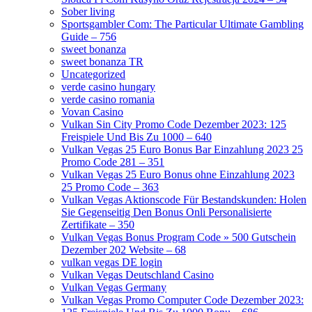
Sober living
Sportsgambler Com: The Particular Ultimate Gambling
Guide – 756
sweet bonanza
sweet bonanza TR
Uncategorized
verde casino hungary
verde casino romania
Vovan Casino
Vulkan Sin City Promo Code Dezember 2023: 125
Freispiele Und Bis Zu 1000 – 640
Vulkan Vegas 25 Euro Bonus Bar Einzahlung 2023 25
Promo Code 281 – 351
Vulkan Vegas 25 Euro Bonus ohne Einzahlung 2023
25 Promo Code – 363
Vulkan Vegas Aktionscode Für Bestandskunden: Holen
Sie Gegenseitig Den Bonus Onli Personalisierte
Zertifikate – 350
Vulkan Vegas Bonus Program Code » 500 Gutschein
Dezember 202 Website – 68
vulkan vegas DE login
Vulkan Vegas Deutschland Casino
Vulkan Vegas Germany
Vulkan Vegas Promo Computer Code Dezember 2023: