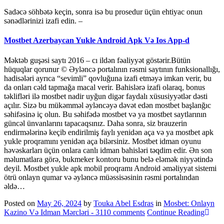
Sadəcə söhbətə keçin, sonra isə bu prosedur üçün ehtiyac onun
sənədlərinizi izafi edin. –
Mostbet Azerbaycan Yukle Android Apk Və Ios App-d
Məktəb guşəsi saytı 2016 – cı ildən fəaliyyət göstərir.Bütün
hüquqlar qorunur © Əyləncə portalının rəsmi saytının funksionallığı,
hadisələri ayrıca “sevimli” qovluğuna izafi etməyə imkan verir, bu
da onları cəld tapmağa macal verir. Bahislərə izafi olaraq, bonus
təklifləri ilə mostbet nadir uyğun digər faydalı xüsusiyyətlər dəsti
açılır. Sizə bu mükəmməl əyləncəyə dəvət edən mostbet başlanğıc
səhifəsinə iç olun. Bu səhifədə mostbet və ya mostbet saytlarının
güncəl ünvanlarını tapacaqsınız. Daha sonra, siz brauzerin
endirmələrinə keçib endirilmiş faylı yenidən aça və ya mostbet apk
yukle proqramını yenidən aça bilərsiniz. Mostbet idman oyunu
həvəskarları üçün onlara canlı idman bahisləri təqdim edir. Ən son
məlumatlara görə, bukmeker kontoru bunu belə eləmək niyyətində
deyil. Mostbet yukle apk mobil proqramı Android əməliyyat sistemi
ötrü onlayn qumar və əyləncə müəssisəsinin rəsmi portalından
əldə…
Posted on
May 26, 2024
by
Touka Abel Esdras
in
Mosbet: Onlayn
Kazino Və Idman Mərcləri - 311
0 comments
Continue Reading