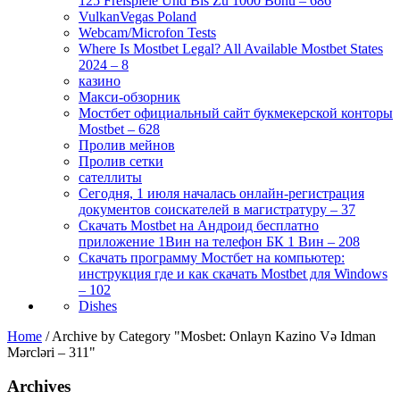
125 Freispiele Und Bis Zu 1000 Bonu – 686
VulkanVegas Poland
Webcam/Microfon Tests
Where Is Mostbet Legal? All Available Mostbet States
2024 – 8
казино
Макси-обзорник
Мостбет официальный сайт букмекерской конторы
Mostbet – 628
Пролив мейнов
Пролив сетки
сателлиты
Сегодня, 1 июля началась онлайн-регистрация
документов соискателей в магистратуру – 37
Скачать Mostbet на Андроид бесплатно
приложение 1Вин на телефон БК 1 Вин – 208
Скачать программу Мостбет на компьютер:
инструкция где и как скачать Mostbet для Windows
– 102
Dishes
Home
/
Archive by Category "Mosbet: Onlayn Kazino Və Idman
Mərcləri – 311"
Archives