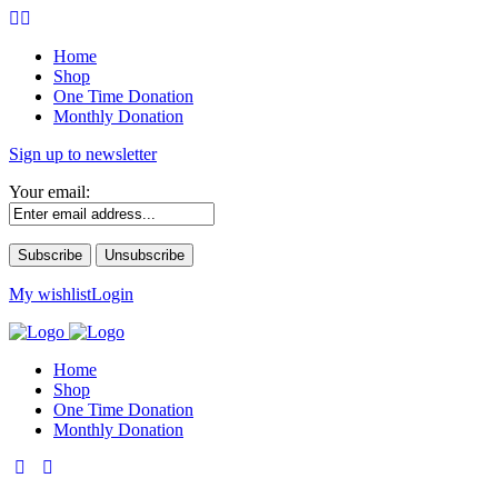
Home
Shop
One Time Donation
Monthly Donation
Sign up to newsletter
Your email:
My wishlist
Login
Home
Shop
One Time Donation
Monthly Donation