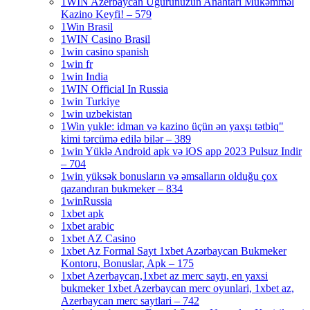
1WIN Azerbaycan Uğurunuzun Anahtarı Mükəmməl
Kazino Keyfi! – 579
1Win Brasil
1WIN Casino Brasil
1win casino spanish
1win fr
1win India
1WIN Official In Russia
1win Turkiye
1win uzbekistan
1Win yukle: idman və kazino üçün ən yaxşı tətbiq"
kimi tərcümə edilə bilər – 389
1win Yüklə Android apk və iOS app 2023 Pulsuz Indir
– 704
1win yüksək bonusların və əmsalların olduğu çox
qazandıran bukmeker – 834
1winRussia
1xbet apk
1xbet arabic
1xbet AZ Casino
1xbet Az Formal Sayt 1xbet Azərbaycan Bukmeker
Kontoru, Bonuslar, Apk – 175
1xbet Azerbaycan,1xbet az merc saytı, en yaxsi
bukmeker 1xbet Azerbaycan merc oyunlari, 1xbet az,
Azerbaycan merc saytlari – 742