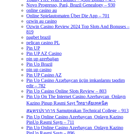
Novo Progresso, Pará, Brazil Genealogy – 930
online casino au
Online Spielautomaten Über Die App – 701
ozwin au casino
Ozwin Casino Review 2024 Top Slots And Bonuses –
819
pagbet brazil
pelican casino PL
Pin UP
Pin UP AZ Casino
pin up azerbaijan
Pin Up Brazil
pin up casino
Pin UP Casino AZ
Pin Up Casino Azərbaycan üçün imkanlarını təqdim
edir – 782
Pin Up Casino Online Slots Review – 803
Pin Up On The Internet Casino Azerbaycan ️ Onlayn
Kazino Pinup Rəsmi Sayt วิทยาลัยเทคนิค
สมุทรปราการ Samutprakan Technical College – 913
Pin Up Online Casino Azerbaycan ️ Onlayn Kazino
PinUp Rəsmi Saytı – 711
Pin Up Online Casino Azerbaycan ️ Onlayn Kazino
PinUp Rəsmi Saytı – 896