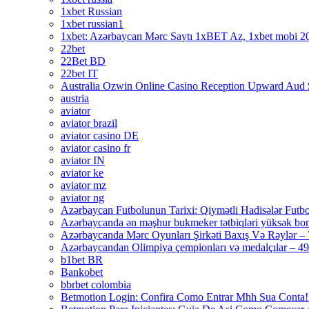
1xbet Russian
1xbet russian1
1xbet: Azərbaycan Mərc Saytı 1xBET Az, 1xbet mobi 2
22bet
22Bet BD
22bet IT
Australia Ozwin Online Casino Reception Upward Aud 
austria
aviator
aviator brazil
aviator casino DE
aviator casino fr
aviator IN
aviator ke
aviator mz
aviator ng
Azərbaycan Futbolunun Tarixi: Qiymətli Hadisələr Futbo
Azərbaycanda ən məşhur bukmeker tətbiqləri yüksək bon
Azərbaycanda Mərc Oyunları Şirkəti Baxış Və Rəylər –
Azərbaycandan Olimpiya çempionları və medalçılar – 4
b1bet BR
Bankobet
bbrbet colombia
Betmotion Login: Confira Como Entrar Mhh Sua Conta!