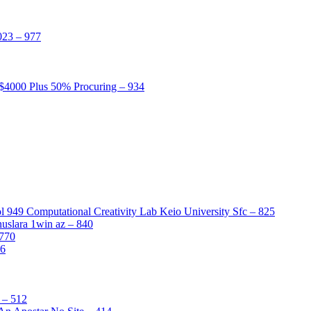
023 – 977
$4000 Plus 50% Procuring – 934
l 949 Computational Creativity Lab Keio University Sfc – 825
uslara 1win az – 840
 770
96
 – 512