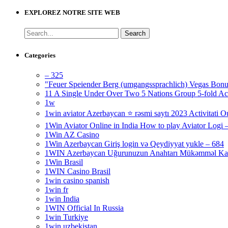
EXPLOREZ NOTRE SITE WEB
Categories
– 325
"Feuer Speiender Berg (umgangssprachlich) Vegas Bon
11 A Single Under Over Two 5 Nations Group 5-fold Ac
1w
1win aviator Azerbaycan ⭐️ rəsmi saytı 2023 Activitati O
1Win Aviator Online in India How to play Aviator Logi 
1Win AZ Casino
1Win Azerbaycan Giriş login və Qeydiyyat yukle – 684
1WIN Azerbaycan Uğurunuzun Anahtarı Mükəmməl Kaz
1Win Brasil
1WIN Casino Brasil
1win casino spanish
1win fr
1win India
1WIN Official In Russia
1win Turkiye
1win uzbekistan