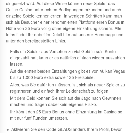
eingesetzt wird. Auf diese Weise können neue Spieler das
Online Casino unter echten Bedingungen erkunden und auch
einzelne Spiele kennenlernen. In wenigen Schritten kann man
sich als Besucher einer renommierten Plattform einen Bonus in
Höhe von 25 Euro völlig ohne eigene Einzahlung sichern. Alle
Infos findet Ihr dabei im Detail hier auf unserer Homepage und
unter den bereitgestellten Links.
Falls ein Spieler aus Versehen zu viel Geld in sein Konto
eingezahlt hat, kann er es natürlich einfach wieder auszahlen
lassen.
Auf die ersten beiden Einzahlungen gibt es von Vulkan Vegas
bis zu 1.000 Euro extra sowie 125 Freispiele.
Alles, was Sie dafür tun müssen, ist, sich als neuer Spieler zu
registrieren und einfach Ihrer Leidenschaft zu folgen.
Mit dem Geld können Sie sich auf die Jagd nach Gewinnen
machen und tragen dabei kein eigenes Risiko.
Ihr könnt den 25 Euro Bonus ohne Einzahlung im Casino so
mit nur fünf Runden umsetzen.
🔸 Aktivieren Sie den Code GLADS anders Ihrem Profil, bevor