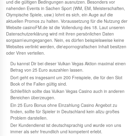
und die gültigen Bedingungen ausnutzen. Besonders vor
nahenden Events in Sachen Sport (WM, EM, Meisterschaften,
Olympische Spiele, usw.) lohnt es sich, ein Auge auf die
aktuellen Promos zu halten. Voraussetzung für die Nutzung der
Website casinoFM.de ist die Vollendung des 18. Laut unseren
Datenschutzerklärung wird mit ihren persönlichen Daten
sorgsam\eumgegangen. Nein, es dürfen beispielsweise keine
Websites verlinkt werden, die\epornografischen Inhalt besitzen
oder Viren verteilen.
Du kannst Dir bei dieser Vulkan Vegas Aktion maximal einen
Betrag von 25 Euro auszahlen lassen.
Dort geht es insgesamt um 200 Freispiele, die für den Slot
Book of the Fallen gültig sind.
Schließlich sollte das Vulkan Vegas Casino auch in anderen
Bereichen überzeugen.
Ein 25 Euro Bonus ohne Einzahlung Casino Angebot zu
finden, sollte für Spieler in Deutschland kein allzu großes
Problem darstellen.
Der Kundendienst ist deutschsprachig und wurde von uns
immer als sehr freundlich und kompetent erlebt.