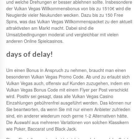
und welche Drehungen er besser ablehnen sollte. Insbesondere
der Vulkan Vegas Willkommensbonus von bis zu 1510€ wird die
Neugierde vieler Neukunden wecken. Dazu bis zu 150 Free
Spins, was das Vulkan Vegas Willkommenspacket zu den aktuell
attraktivsten am Markt macht. Dabei sind die
Umsatzbedingungen moderat und vergleichbar mit vielen
anderen Online Spielcasinos.
days of delay!
Um einen Bonus in Anspruch zu nehmen, braucht man einen
besonderen Vulkan Vegas Promo Code. Ab und zu erlaubt sich
Vulkan Vegas auch, offensiv auf Kunden zuzugehen, indem ein
Vulkan Vegas Bonus Code mit einem Flyer per Post verschickt
wird. Positiv sei gesagt, dass alle Vulkan Vegas Casino
Einzahlungen gebührenfrei ausgeführt werden. Das können nur
Sie beantworten, da wenn Sie mit nur einem Anbieter zufrieden
sind, ein anderer wiederum noch gerne 1-2 Alternativen hätte.
Die Auswahl aus mehreren Variationen von solchen Klassikern
wie Poker, Baccarat und Black Jack.