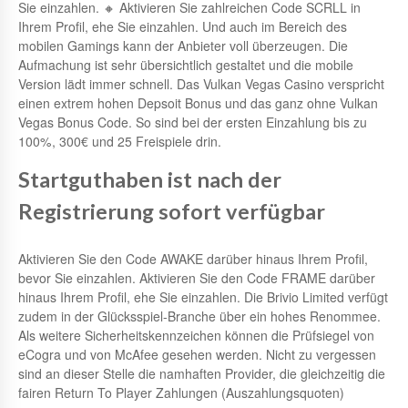
Sie einzahlen. 🔸 Aktivieren Sie zahlreichen Code SCRLL in
Ihrem Profil, ehe Sie einzahlen. Und auch im Bereich des
mobilen Gamings kann der Anbieter voll überzeugen. Die
Aufmachung ist sehr übersichtlich gestaltet und die mobile
Version lädt immer schnell. Das Vulkan Vegas Casino verspricht
einen extrem hohen Depsoit Bonus und das ganz ohne Vulkan
Vegas Bonus Code. So sind bei der ersten Einzahlung bis zu
100%, 300€ und 25 Freispiele drin.
Startguthaben ist nach der
Registrierung sofort verfügbar
Aktivieren Sie den Code AWAKE darüber hinaus Ihrem Profil,
bevor Sie einzahlen. Aktivieren Sie den Code FRAME darüber
hinaus Ihrem Profil, ehe Sie einzahlen. Die Brivio Limited verfügt
zudem in der Glücksspiel-Branche über ein hohes Renommee.
Als weitere Sicherheitskennzeichen können die Prüfsiegel von
eCogra und von McAfee gesehen werden. Nicht zu vergessen
sind an dieser Stelle die namhaften Provider, die gleichzeitig die
fairen Return To Player Zahlungen (Auszahlungsquoten)