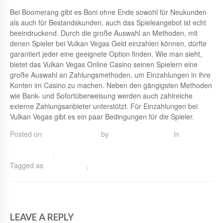
Bei Boomerang gibt es Boni ohne Ende sowohl für Neukunden
als auch für Bestandskunden, auch das Spieleangebot ist echt
beeindruckend. Durch die große Auswahl an Methoden, mit
denen Spieler bei Vulkan Vegas Geld einzahlen können, dürfte
garantiert jeder eine geeignete Option finden. Wie man sieht,
bietet das Vulkan Vegas Online Casino seinen Spielern eine
große Auswahl an Zahlungsmethoden, um Einzahlungen in ihre
Konten im Casino zu machen. Neben den gängigsten Methoden
wie Bank- und Sofortüberweisung werden auch zahlreiche
externe Zahlungsanbieter unterstützt. Für Einzahlungen bei
Vulkan Vegas gibt es ein paar Bedingungen für die Spieler.
Posted on
January 19, 2024
by
Touka Abel Esdras
in
Vulkan
Vegas Bonus Program Code » 500 Gutschein Dezember 202
Website - 68
0 comments
Tagged as
vulkan vegas
,
vulkan vegas DE
LEAVE A REPLY