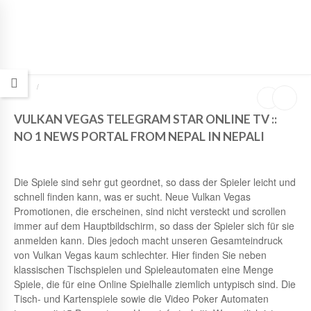
HOME
/
VULKAN VEGAS BONUS PROGRAM CODE » 500 GUTSCHEIN DEZEMBER 202 WEB
VULKAN VEGAS TELEGRAM STAR ONLINE TV ::
NO 1 NEWS PORTAL FROM NEPAL IN NEPALI
Die Spiele sind sehr gut geordnet, so dass der Spieler leicht und
schnell finden kann, was er sucht. Neue Vulkan Vegas
Promotionen, die erscheinen, sind nicht versteckt und scrollen
immer auf dem Hauptbildschirm, so dass der Spieler sich für sie
anmelden kann. Dies jedoch macht unseren Gesamteindruck
von Vulkan Vegas kaum schlechter. Hier finden Sie neben
klassischen Tischspielen und Spieleautomaten eine Menge
Spiele, die für eine Online Spielhalle ziemlich untypisch sind. Die
Tisch- und Kartenspiele sowie die Video Poker Automaten