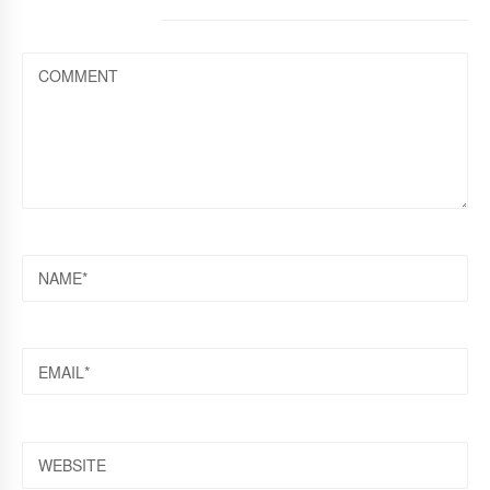
COMMENT
NAME
EMAIL
WEBSITE