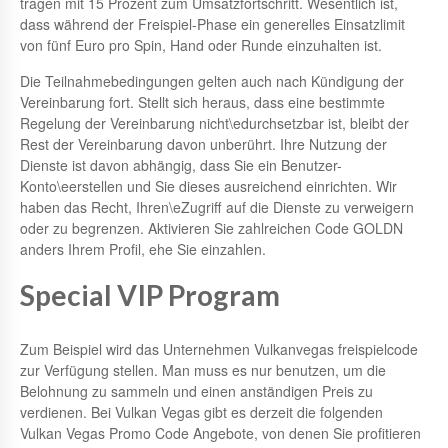
tragen mit 15 Prozent zum Umsatzfortschritt. Wesentlich ist,
dass während der Freispiel-Phase ein generelles Einsatzlimit
von fünf Euro pro Spin, Hand oder Runde einzuhalten ist.
Die Teilnahmebedingungen gelten auch nach Kündigung der
Vereinbarung fort. Stellt sich heraus, dass eine bestimmte
Regelung der Vereinbarung nicht\edurchsetzbar ist, bleibt der
Rest der Vereinbarung davon unberührt. Ihre Nutzung der
Dienste ist davon abhängig, dass Sie ein Benutzer-
Konto\eerstellen und Sie dieses ausreichend einrichten. Wir
haben das Recht, Ihren\eZugriff auf die Dienste zu verweigern
oder zu begrenzen. Aktivieren Sie zahlreichen Code GOLDN
anders Ihrem Profil, ehe Sie einzahlen.
Special VIP Program
Zum Beispiel wird das Unternehmen Vulkanvegas freispielcode
zur Verfügung stellen. Man muss es nur benutzen, um die
Belohnung zu sammeln und einen anständigen Preis zu
verdienen. Bei Vulkan Vegas gibt es derzeit die folgenden
Vulkan Vegas Promo Code Angebote, von denen Sie profitieren