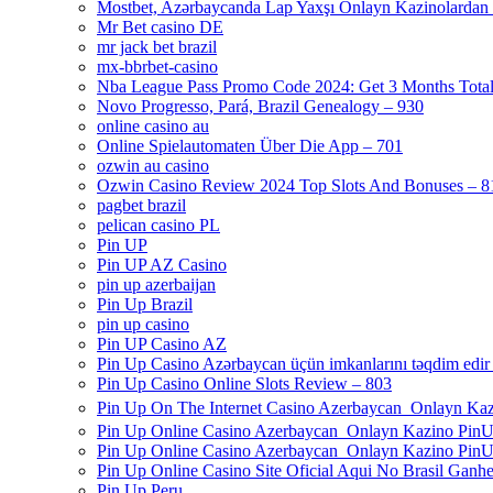
Mostbet, Azərbaycanda Lap Yaxşı Onlayn Kazinolardan 
Mr Bet casino DE
mr jack bet brazil
mx-bbrbet-casino
Nba League Pass Promo Code 2024: Get 3 Months Total
Novo Progresso, Pará, Brazil Genealogy – 930
online casino au
Online Spielautomaten Über Die App – 701
ozwin au casino
Ozwin Casino Review 2024 Top Slots And Bonuses – 8
pagbet brazil
pelican casino PL
Pin UP
Pin UP AZ Casino
pin up azerbaijan
Pin Up Brazil
pin up casino
Pin UP Casino AZ
Pin Up Casino Azərbaycan üçün imkanlarını təqdim edir
Pin Up Casino Online Slots Review – 803
Pin Up On The Internet Casino Azerbaycan ️ Onlayn K
Pin Up Online Casino Azerbaycan ️ Onlayn Kazino PinU
Pin Up Online Casino Azerbaycan ️ Onlayn Kazino PinU
Pin Up Online Casino Site Oficial Aqui No Brasil Gan
Pin Up Peru