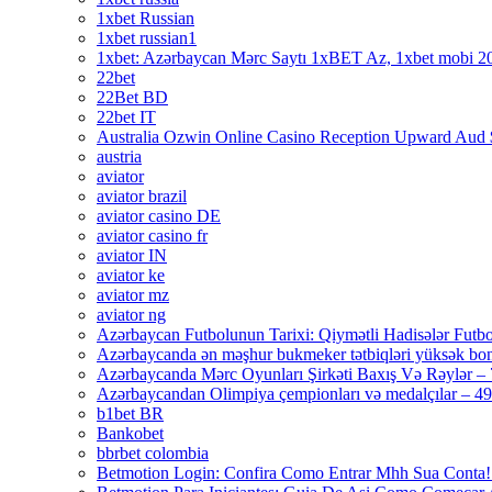
1xbet Russian
1xbet russian1
1xbet: Azərbaycan Mərc Saytı 1xBET Az, 1xbet mobi 2
22bet
22Bet BD
22bet IT
Australia Ozwin Online Casino Reception Upward Aud 
austria
aviator
aviator brazil
aviator casino DE
aviator casino fr
aviator IN
aviator ke
aviator mz
aviator ng
Azərbaycan Futbolunun Tarixi: Qiymətli Hadisələr Futbo
Azərbaycanda ən məşhur bukmeker tətbiqləri yüksək bon
Azərbaycanda Mərc Oyunları Şirkəti Baxış Və Rəylər –
Azərbaycandan Olimpiya çempionları və medalçılar – 4
b1bet BR
Bankobet
bbrbet colombia
Betmotion Login: Confira Como Entrar Mhh Sua Conta!