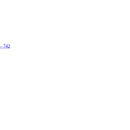
 – 742