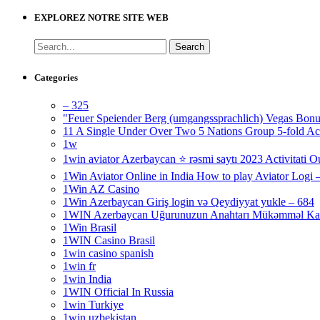
EXPLOREZ NOTRE SITE WEB
Categories
– 325
"Feuer Speiender Berg (umgangssprachlich) Vegas Bon
11 A Single Under Over Two 5 Nations Group 5-fold Ac
1w
1win aviator Azerbaycan ⭐️ rəsmi saytı 2023 Activitati O
1Win Aviator Online in India How to play Aviator Logi 
1Win AZ Casino
1Win Azerbaycan Giriş login və Qeydiyyat yukle – 684
1WIN Azerbaycan Uğurunuzun Anahtarı Mükəmməl Kaz
1Win Brasil
1WIN Casino Brasil
1win casino spanish
1win fr
1win India
1WIN Official In Russia
1win Turkiye
1win uzbekistan