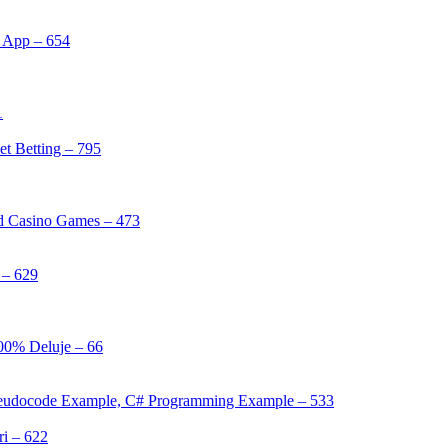
 App – 654
1
et Betting – 795
nd Casino Games – 473
 – 629
00% Deluje – 66
Pseudocode Example, C# Programming Example – 533
ri – 622