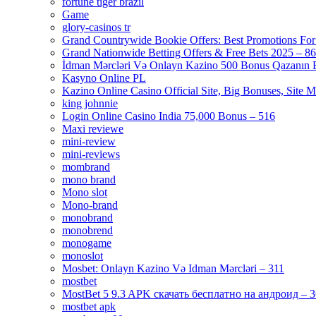
fortune tiger brazil
Game
glory-casinos tr
Grand Countrywide Bookie Offers: Best Promotions Fo
Grand Nationwide Betting Offers & Free Bets 2025 – 8
İdman Mərcləri Və Onlayn Kazino 500 Bonus Qazanın 
Kasyno Online PL
Kazino Online Casino Official Site, Big Bonuses, Site 
king johnnie
Login Online Casino India 75,000 Bonus – 516
Maxi reviewe
mini-review
mini-reviews
mombrand
mono brand
Mono slot
Mono-brand
monobrand
monobrend
monogame
monoslot
Mosbet: Onlayn Kazino Və Idman Mərcləri – 311
mostbet
MostBet 5 9.3 APK скачать бесплатно на андроид – 3
mostbet apk