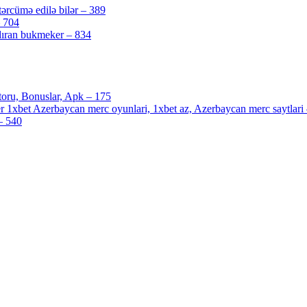
ərcümə edilə bilər – 389
– 704
dıran bukmeker – 834
oru, Bonuslar, Apk – 175
r 1xbet Azerbaycan merc oyunlari, 1xbet az, Azerbaycan merc saytlari
– 540