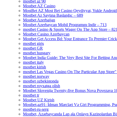
mostbet az 90
Mostbet AZ Casino
MostBet AZ Most Bet Casino Qeydiyyat, Yukle Android
Mostbet Az Saytına Başlanğıc – 689
Mostbet Azerbaijan
Mostbet Azerbaycan Mobil Proqramını Indir – 713
‎mostbet Casino & Sports Wager On The App Store – 82
Mostbet Casino Azerbaycan
Mostbet Get Access Bd: Your Entrance To Premier Crick
mostbet giriş
mostbet GR
mostbet hungary
Mostbet India Guide: The Very Best Site For Betting A
mostbet italy
mostbet kirish
‎mostbet Las Vegas Casino On The Particular App Store"
mostbet norway
mostbet ozbekistonda
mostbet royxatga olish
Mostbet Slovenija Twenty-five Bonus Nova Povezava 1
mostbet tr
Mostbet UZ Kirish
Mostbet-az91: İdman Mərcləri Və Giri Programming, 
mostbet-ru-serg
Mostbet, Azərbaycanda Lap əla Onlayn Kazinolardan Bi