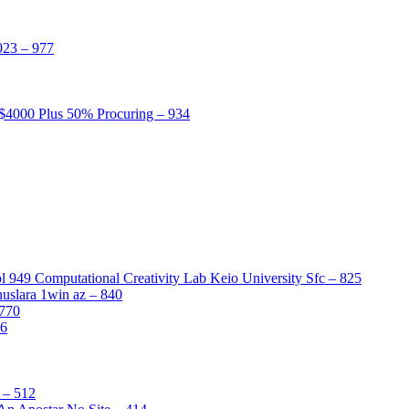
023 – 977
$4000 Plus 50% Procuring – 934
l 949 Computational Creativity Lab Keio University Sfc – 825
uslara 1win az – 840
 770
96
 – 512