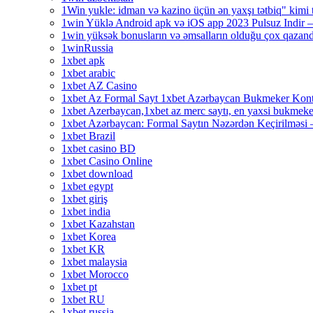
1Win yukle: idman və kazino üçün ən yaxşı tətbiq" kimi t
1win Yüklə Android apk və iOS app 2023 Pulsuz Indir 
1win yüksək bonusların və əmsalların olduğu çox qazan
1winRussia
1xbet apk
1xbet arabic
1xbet AZ Casino
1xbet Az Formal Sayt 1xbet Azərbaycan Bukmeker Kont
1xbet Azerbaycan,1xbet az merc saytı, en yaxsi bukmeke
1xbet Azərbaycan: Formal Saytın Nəzərdən Keçirilməsi 
1xbet Brazil
1xbet casino BD
1xbet Casino Online
1xbet download
1xbet egypt
1xbet giriş
1xbet india
1xbet Kazahstan
1xbet Korea
1xbet KR
1xbet malaysia
1xbet Morocco
1xbet pt
1xbet RU
1xbet russia