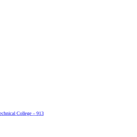
chnical College – 913