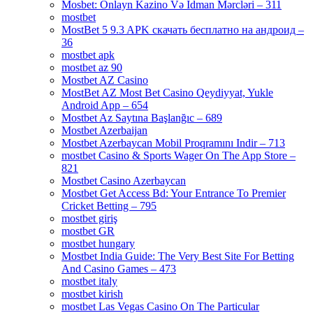
Mosbet: Onlayn Kazino Və Idman Mərcləri – 311
mostbet
MostBet 5 9.3 APK скачать бесплатно на андроид –
36
mostbet apk
mostbet az 90
Mostbet AZ Casino
MostBet AZ Most Bet Casino Qeydiyyat, Yukle
Android App – 654
Mostbet Az Saytına Başlanğıc – 689
Mostbet Azerbaijan
Mostbet Azerbaycan Mobil Proqramını Indir – 713
‎mostbet Casino & Sports Wager On The App Store –
821
Mostbet Casino Azerbaycan
Mostbet Get Access Bd: Your Entrance To Premier
Cricket Betting – 795
mostbet giriş
mostbet GR
mostbet hungary
Mostbet India Guide: The Very Best Site For Betting
And Casino Games – 473
mostbet italy
mostbet kirish
‎mostbet Las Vegas Casino On The Particular