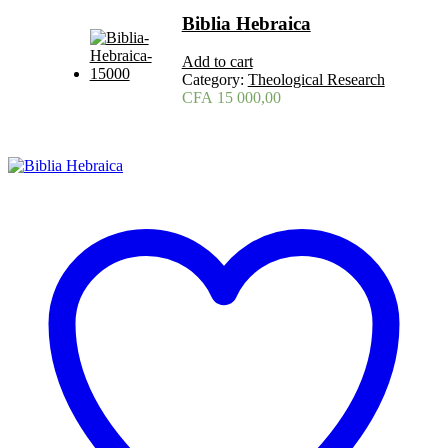
Biblia Hebraica
Add to cart
Category:
Theological Research
CFA
15 000,00