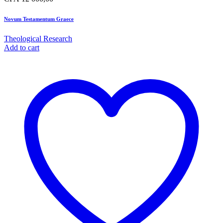
Novum Testamentum Graece
Theological Research
Add to cart