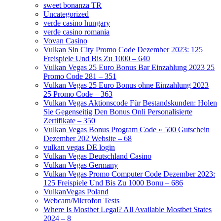
sweet bonanza TR
Uncategorized
verde casino hungary
verde casino romania
Vovan Casino
Vulkan Sin City Promo Code Dezember 2023: 125
Freispiele Und Bis Zu 1000 – 640
Vulkan Vegas 25 Euro Bonus Bar Einzahlung 2023 25
Promo Code 281 – 351
Vulkan Vegas 25 Euro Bonus ohne Einzahlung 2023
25 Promo Code – 363
Vulkan Vegas Aktionscode Für Bestandskunden: Holen
Sie Gegenseitig Den Bonus Onli Personalisierte
Zertifikate – 350
Vulkan Vegas Bonus Program Code » 500 Gutschein
Dezember 202 Website – 68
vulkan vegas DE login
Vulkan Vegas Deutschland Casino
Vulkan Vegas Germany
Vulkan Vegas Promo Computer Code Dezember 2023:
125 Freispiele Und Bis Zu 1000 Bonu – 686
VulkanVegas Poland
Webcam/Microfon Tests
Where Is Mostbet Legal? All Available Mostbet States
2024 – 8