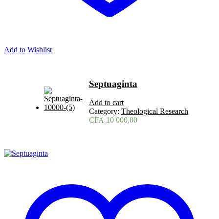
Add to Wishlist
Septuaginta
Add to cart
Category:
Theological Research
CFA
10 000,00