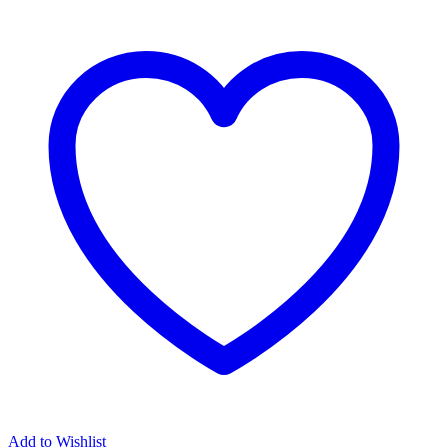
Add to Wishlist