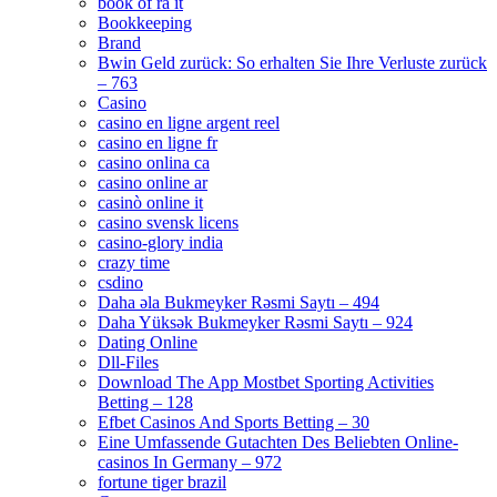
book of ra it
Bookkeeping
Brand
Bwin Geld zurück: So erhalten Sie Ihre Verluste zurück
– 763
Casino
casino en ligne argent reel
casino en ligne fr
casino onlina ca
casino online ar
casinò online it
casino svensk licens
casino-glory india
crazy time
csdino
Daha əla Bukmeyker Rəsmi Saytı – 494
Daha Yüksək Bukmeyker Rəsmi Saytı – 924
Dating Online
Dll-Files
Download The App Mostbet Sporting Activities
Betting – 128
Efbet Casinos And Sports Betting – 30
Eine Umfassende Gutachten Des Beliebten Online-
casinos In Germany – 972
fortune tiger brazil