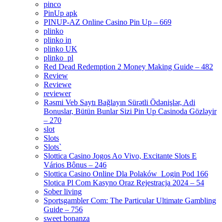
pinco
PinUp apk
PINUP-AZ Online Casino Pin Up – 669
plinko
plinko in
plinko UK
plinko_pl
Red Dead Redemption 2 Money Making Guide – 482
Review
Reviewe
reviewer
Rəsmi Veb Saytı Bağlayın️ Sürətli Ödənişlər, Adi
Bonuslar, Bütün Bunlar Sizi Pin Up Casinoda Gözləyir
– 270
slot
Slots
Slots`
Slottica Casino Jogos Ao Vivo, Excitante Slots E
Vários Bônus – 246
Slottica Casino Online Dla Polaków ️ Login Pod 166
Slotica Pl Com Kasyno Oraz Rejestracja 2024 – 54
Sober living
Sportsgambler Com: The Particular Ultimate Gambling
Guide – 756
sweet bonanza