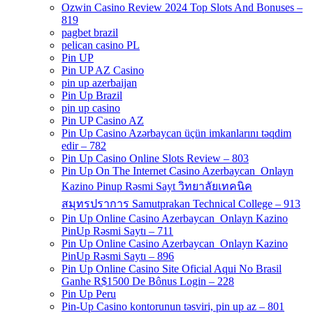
Ozwin Casino Review 2024 Top Slots And Bonuses –
819
pagbet brazil
pelican casino PL
Pin UP
Pin UP AZ Casino
pin up azerbaijan
Pin Up Brazil
pin up casino
Pin UP Casino AZ
Pin Up Casino Azərbaycan üçün imkanlarını təqdim
edir – 782
Pin Up Casino Online Slots Review – 803
Pin Up On The Internet Casino Azerbaycan ️ Onlayn
Kazino Pinup Rəsmi Sayt วิทยาลัยเทคนิค
สมุทรปราการ Samutprakan Technical College – 913
Pin Up Online Casino Azerbaycan ️ Onlayn Kazino
PinUp Rəsmi Saytı – 711
Pin Up Online Casino Azerbaycan ️ Onlayn Kazino
PinUp Rəsmi Saytı – 896
Pin Up Online Casino Site Oficial Aqui No Brasil
Ganhe R$1500 De Bônus Login – 228
Pin Up Peru
Pin-Up Casino kontorunun təsviri, pin up az – 801