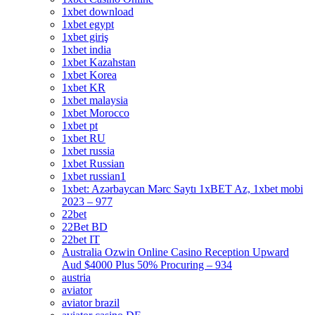
1xbet download
1xbet egypt
1xbet giriş
1xbet india
1xbet Kazahstan
1xbet Korea
1xbet KR
1xbet malaysia
1xbet Morocco
1xbet pt
1xbet RU
1xbet russia
1xbet Russian
1xbet russian1
1xbet: Azərbaycan Mərc Saytı 1xBET Az, 1xbet mobi
2023 – 977
22bet
22Bet BD
22bet IT
Australia Ozwin Online Casino Reception Upward
Aud $4000 Plus 50% Procuring – 934
austria
aviator
aviator brazil