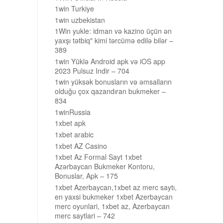
1win Turkiye
1win uzbekistan
1Win yukle: idman və kazino üçün ən
yaxşı tətbiq" kimi tərcümə edilə bilər –
389
1win Yüklə Android apk və iOS app
2023 Pulsuz Indir – 704
1win yüksək bonusların və əmsalların
olduğu çox qazandıran bukmeker –
834
1winRussia
1xbet apk
1xbet arabic
1xbet AZ Casino
1xbet Az Formal Sayt 1xbet
Azərbaycan Bukmeker Kontoru,
Bonuslar, Apk – 175
1xbet Azerbaycan,1xbet az merc saytı,
en yaxsi bukmeker 1xbet Azerbaycan
merc oyunlari, 1xbet az, Azerbaycan
merc saytlari – 742