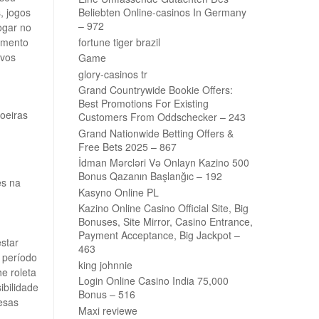
Beliebten Online-casinos In Germany
, jogos
– 972
ogar no
fortune tiger brazil
gamento
ivos
Game
glory-casinos tr
Grand Countrywide Bookie Offers:
Best Promotions For Existing
oeiras
Customers From Oddschecker – 243
Grand Nationwide Betting Offers &
Free Bets 2025 – 867
.
İdman Mərcləri Və Onlayn Kazino 500
Bonus Qazanın Başlanğıc – 192
es na
Kasyno Online PL
Kazino Online Casino Official Site, Big
Bonuses, Site Mirror, Casino Entrance,
Payment Acceptance, Big Jackpot –
estar
463
 período
king johnnie
e roleta
Login Online Casino India 75,000
ibilidade
Bonus – 516
esas
Maxi reviewe