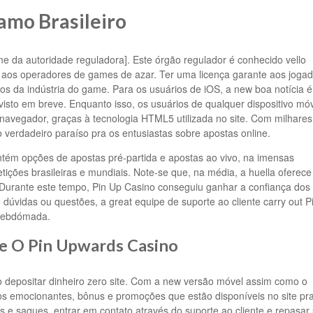
amo Brasileiro
me da autoridade reguladora]. Este órgão regulador é conhecido vello
e aos operadores de games de azar. Ter uma licença garante aos joga
os da indústria do game. Para os usuários de iOS, a new boa notícia é
evisto em breve. Enquanto isso, os usuários de qualquer dispositivo mó
avegador, graças à tecnologia HTML5 utilizada no site. Com milhares
o verdadeiro paraíso pra os entusiastas sobre apostas online.
ntém opções de apostas pré-partida e apostas ao vivo, na imensas
ções brasileiras e mundiais. Note-se que, na média, a huella oferece
Durante este tempo, Pin Up Casino conseguiu ganhar a confiança dos 
 dúvidas ou questões, a great equipe de suporte ao cliente carry out P
r hebdómada.
re O Pin Upwards Casino
depositar dinheiro zero site. Com a new versão móvel assim como o
os emocionantes, bônus e promoções que estão disponíveis no site pr
 e saques, entrar em contato através do suporte ao cliente e repasar