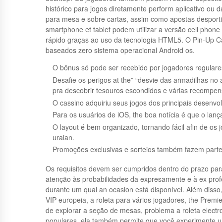
histórico para jogos diretamente perform aplicativo ou d
para mesa e sobre cartas, assim como apostas desport
smartphone et tablet podem utilizar a versão cell phon
rápido graças ao uso da tecnologia HTML5. O Pin-Up Cas
baseados zero sistema operacional Android os.
O bônus só pode ser recebido por jogadores regular
Desafie os perigos at the” “desvie das armadilhas n
pra descobrir tesouros escondidos e várias recompen
O cassino adquiriu seus jogos dos principais desenvo
Para os usuários de iOS, the boa notícia é que o lanç
O layout é bem organizado, tornando fácil afin de o
uraian.
Promoções exclusivas e sorteios também fazem parte
Os requisitos devem ser cumpridos dentro do prazo para
atenção às probabilidades da expresamente e à ex pro
durante um qual an ocasion está disponível. Além disso
VIP europeia, a roleta para vários jogadores, the Premie
de explorar a seção de mesas, problema a roleta elec
populares, ela também permite que você experimente 