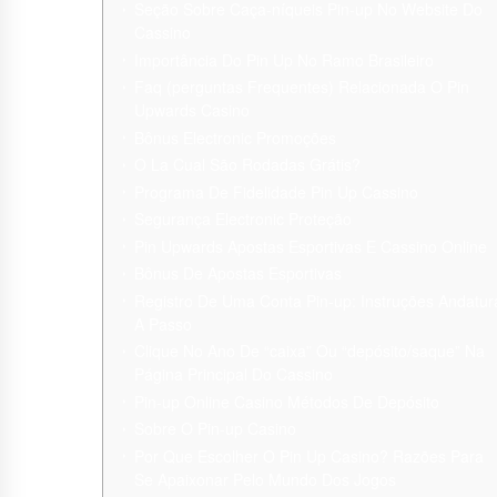
Seção Sobre Caça-níqueis Pin-up No Website Do
Cassino
Importância Do Pin Up No Ramo Brasileiro
Faq (perguntas Frequentes) Relacionada O Pin
Upwards Casino
Bônus Electronic Promoções
O La Cual São Rodadas Grátis?
Programa De Fidelidade Pin Up Cassino
Segurança Electronic Proteção
Pin Upwards Apostas Esportivas E Cassino Online
Bônus De Apostas Esportivas
Registro De Uma Conta Pin-up: Instruções Andatur
A Passo
Clique No Ano De “caixa” Ou “depósito/saque” Na
Página Principal Do Cassino
Pin-up Online Casino Métodos De Depósito
Sobre O Pin-up Casino
Por Que Escolher O Pin Up Casino? Razões Para
Se Apaixonar Pelo Mundo Dos Jogos