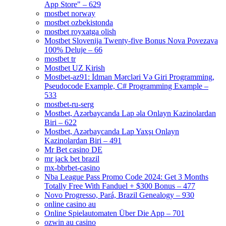
App Store" – 629
mostbet norway
mostbet ozbekistonda
mostbet royxatga olish
Mostbet Slovenija Twenty-five Bonus Nova Povezava
100% Deluje – 66
mostbet tr
Mostbet UZ Kirish
Mostbet-az91: İdman Mərcləri Və Giri Programming,
Pseudocode Example, C# Programming Example –
533
mostbet-ru-serg
Mostbet, Azərbaycanda Lap əla Onlayn Kazinolardan
Biri – 622
Mostbet, Azərbaycanda Lap Yaxşı Onlayn
Kazinolardan Biri – 491
Mr Bet casino DE
mr jack bet brazil
mx-bbrbet-casino
Nba League Pass Promo Code 2024: Get 3 Months
Totally Free With Fanduel + $300 Bonus – 477
Novo Progresso, Pará, Brazil Genealogy – 930
online casino au
Online Spielautomaten Über Die App – 701
ozwin au casino