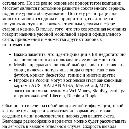
остального. Но все равно основным приоритетом компании
Мостбет является постоянное развитие собственного сервиса,
поднятие уровня обслуживания. Поэтому регистрация для
многих становится одним из приоритетов, если хочется
получить доступ к высококачественным услугам в сфере
ставок и казино. В пользу того, что это современная компания
говорит наличие удобной мобильной версии официального
сайта, приложения и множества других подобных
инструментов.
Важно заметить, что идентификации в БК недостаточно
для полноценного использования ее возможностей.
Mostbet предлагает широкий выбор вариантов ставок на
спорт, включая популярные виды спорта, такие как
футбол, крикет, баскетбол, теннис и многие другие.
Игроки из России могут воспользоваться банковскими
картами AUSTRALIAN VISA, MasterCard, МИР,
электронными кошельками WebMoney, SkinPay, ecoPayz
и криптовалютой Litecoin, Bitcoin и Ripple.
Обычно это влечет за собой ввод личной информации, такой
как ваше имя, адрес и контактная информация, а также
создание имени пользователя и пароля для вашего счета.
Благодаря разнообразию вариантов можно будет рассчитывать
на легкость в каждом отдельном случае. Скорость вывода