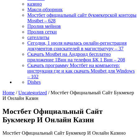
казино
Макси-обзорник
Мостбет официальный сайт букмекерской конторы
Mostbet – 628
Пролив мейнов
Пролив сетки
сателлиты
Сегодня, 1 июля началась онлайн-регистрация
документов соискателей в магистратуру – 37
Скачать Mostbet на Андроид бесплатно
приложение 1Вин на телефон БК 1 Вин – 208
Скачать программу Мостбет на компьютер:
инструкция где и как скачать Mostbet для Windows
– 102
Dishes
Home
/
Uncategorized
/
Мостбет Официальный Сайт Букмекер
И Онлайн Казин
Мостбет Официальный Сайт
Букмекер И Онлайн Казин
Мостбет Официальный Сайт Букмекер И Онлайн Казино