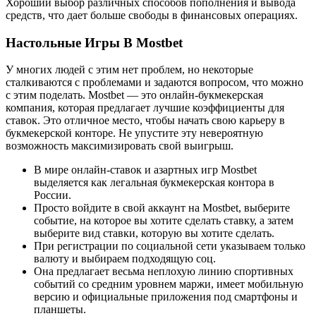
Хороший выбор различных способов пополнения и вывода
средств, что дает больше свободы в финансовых операциях.
Настольные Игры В Mostbet
У многих людей с этим нет проблем, но некоторые
сталкиваются с проблемами и задаются вопросом, что можно
с этим поделать. Mostbet — это онлайн-букмекерская
компания, которая предлагает лучшие коэффициенты для
ставок. Это отличное место, чтобы начать свою карьеру в
букмекерской конторе. Не упустите эту невероятную
возможность максимизировать свой выигрыш.
В мире онлайн-ставок и азартных игр Mostbet
выделяется как легальная букмекерская контора в
России.
Просто войдите в свой аккаунт на Mostbet, выберите
событие, на которое вы хотите сделать ставку, а затем
выберите вид ставки, которую вы хотите сделать.
При регистрации по социальной сети указываем только
валюту и выбираем подходящую соц.
Она предлагает весьма неплохую линию спортивных
событий со средним уровнем маржи, имеет мобильную
версию и официальные приложения под смартфоны и
планшеты.