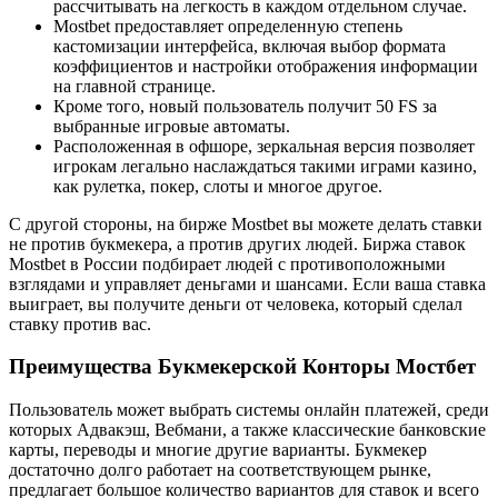
рассчитывать на легкость в каждом отдельном случае.
Mostbet предоставляет определенную степень
кастомизации интерфейса, включая выбор формата
коэффициентов и настройки отображения информации
на главной странице.
Кроме того, новый пользователь получит 50 FS за
выбранные игровые автоматы.
Расположенная в офшоре, зеркальная версия позволяет
игрокам легально наслаждаться такими играми казино,
как рулетка, покер, слоты и многое другое.
С другой стороны, на бирже Mostbet вы можете делать ставки
не против букмекера, а против других людей. Биржа ставок
Mostbet в России подбирает людей с противоположными
взглядами и управляет деньгами и шансами. Если ваша ставка
выиграет, вы получите деньги от человека, который сделал
ставку против вас.
Преимущества Букмекерской Конторы Мостбет
Пользователь может выбрать системы онлайн платежей, среди
которых Адвакэш, Вебмани, а также классические банковские
карты, переводы и многие другие варианты. Букмекер
достаточно долго работает на соответствующем рынке,
предлагает большое количество вариантов для ставок и всего