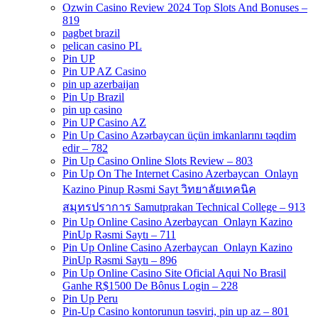
Ozwin Casino Review 2024 Top Slots And Bonuses –
819
pagbet brazil
pelican casino PL
Pin UP
Pin UP AZ Casino
pin up azerbaijan
Pin Up Brazil
pin up casino
Pin UP Casino AZ
Pin Up Casino Azərbaycan üçün imkanlarını təqdim
edir – 782
Pin Up Casino Online Slots Review – 803
Pin Up On The Internet Casino Azerbaycan ️ Onlayn
Kazino Pinup Rəsmi Sayt วิทยาลัยเทคนิค
สมุทรปราการ Samutprakan Technical College – 913
Pin Up Online Casino Azerbaycan ️ Onlayn Kazino
PinUp Rəsmi Saytı – 711
Pin Up Online Casino Azerbaycan ️ Onlayn Kazino
PinUp Rəsmi Saytı – 896
Pin Up Online Casino Site Oficial Aqui No Brasil
Ganhe R$1500 De Bônus Login – 228
Pin Up Peru
Pin-Up Casino kontorunun təsviri, pin up az – 801