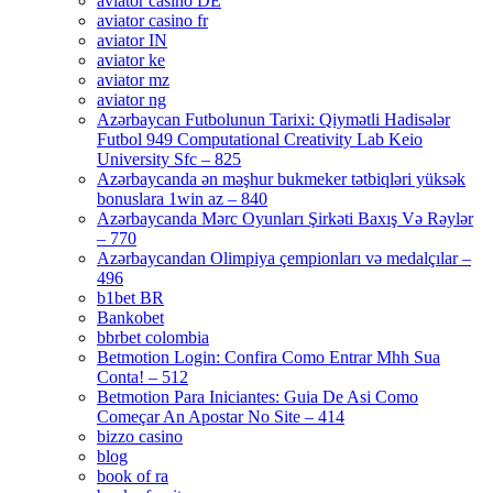
aviator casino DE
aviator casino fr
aviator IN
aviator ke
aviator mz
aviator ng
Azərbaycan Futbolunun Tarixi: Qiymətli Hadisələr
Futbol 949 Computational Creativity Lab Keio
University Sfc – 825
Azərbaycanda ən məşhur bukmeker tətbiqləri yüksək
bonuslara 1win az – 840
Azərbaycanda Mərc Oyunları Şirkəti Baxış Və Rəylər
– 770
Azərbaycandan Olimpiya çempionları və medalçılar –
496
b1bet BR
Bankobet
bbrbet colombia
Betmotion Login: Confira Como Entrar Mhh Sua
Conta! – 512
Betmotion Para Iniciantes: Guia De Asi Como
Começar An Apostar No Site – 414
bizzo casino
blog
book of ra