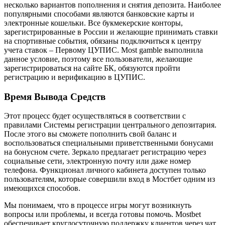
несколько вариантов пополнения и снятия депозита. Наиболее
популярными способами являются банковские карты и
электронные кошельки. Все букмекерские конторы,
зарегистрированные в России и желающие принимать ставки
на спортивные события, обязаны подключиться к центру
учета ставок – Первому ЦУПИС. Most gamble выполнила
данное условие, поэтому все пользователи, желающие
зарегистрироваться на сайте БК, обязуются пройти
регистрацию и верификацию в ЦУПИС.
Время Вывода Средств
Этот процесс будет осуществляться в соответствии с
правилами Системы регистрации центрального депозитария.
После этого вы сможете пополнить свой баланс и
воспользоваться специальными приветственными бонусами
на бонусном счете. Зеркало предлагает регистрацию через
социальные сети, электронную почту или даже номер
телефона. Функционал личного кабинета доступен только
пользователям, которые совершили вход в Мостбет одним из
имеющихся способов.
Мы понимаем, что в процессе игры могут возникнуть
вопросы или проблемы, и всегда готовы помочь. Mostbet
обеспечивает круглосуточную поддержку клиентов через чат,