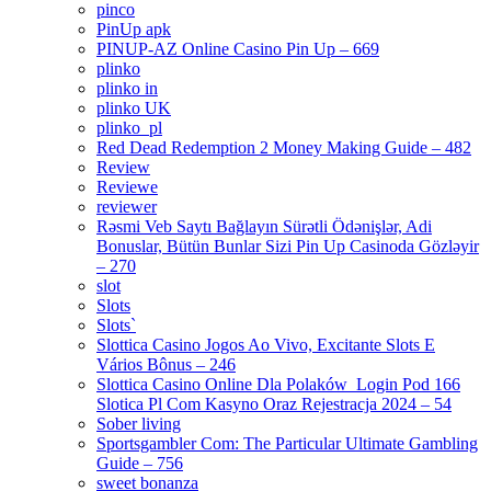
pinco
PinUp apk
PINUP-AZ Online Casino Pin Up – 669
plinko
plinko in
plinko UK
plinko_pl
Red Dead Redemption 2 Money Making Guide – 482
Review
Reviewe
reviewer
Rəsmi Veb Saytı Bağlayın️ Sürətli Ödənişlər, Adi
Bonuslar, Bütün Bunlar Sizi Pin Up Casinoda Gözləyir
– 270
slot
Slots
Slots`
Slottica Casino Jogos Ao Vivo, Excitante Slots E
Vários Bônus – 246
Slottica Casino Online Dla Polaków ️ Login Pod 166
Slotica Pl Com Kasyno Oraz Rejestracja 2024 – 54
Sober living
Sportsgambler Com: The Particular Ultimate Gambling
Guide – 756
sweet bonanza