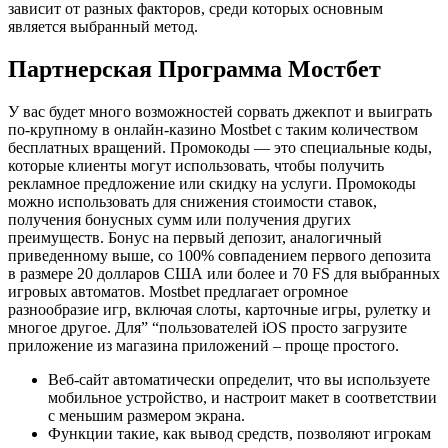
зависит от разных факторов, среди которых основным
является выбранный метод.
Партнерская Программа Мостбет
У вас будет много возможностей сорвать джекпот и выиграть
по-крупному в онлайн-казино Mostbet с таким количеством
бесплатных вращений. Промокоды — это специальные коды,
которые клиенты могут использовать, чтобы получить
рекламное предложение или скидку на услуги. Промокоды
можно использовать для снижения стоимости ставок,
получения бонусных сумм или получения других
преимуществ. Бонус на первый депозит, аналогичный
приведенному выше, со 100% совпадением первого депозита
в размере 20 долларов США или более и 70 FS для выбранных
игровых автоматов. Mostbet предлагает огромное
разнообразие игр, включая слоты, карточные игры, рулетку и
многое другое. Для” “пользователей iOS просто загрузите
приложение из магазина приложений – проще простого.
Веб-сайт автоматически определит, что вы используете
мобильное устройство, и настроит макет в соответствии
с меньшим размером экрана.
Функции такие, как вывод средств, позволяют игрокам