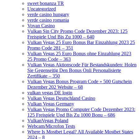
sweet bonanza TR
Uncategorized
verde casino hungary
verde casino romania
Vovan Casino
Vulkan Sin City Promo Code Dezember 2023: 125
Freispiele Und Bis Zu 1000 – 640
Vulkan Vegas 25 Euro Bonus Bar Einzahlung 2023 25
Promo Code 281 – 351
Vulkan Vegas 25 Euro Bonus ohne Einzahlung 2023
25 Promo Code – 363
Vulkan Vegas Aktionscode Für Bestandskunden: Holen
Sie Gegenseitig Den Bonus Onli Personalisierte
Zertifikate – 350
Vulkan Vegas Bonus Program Code » 500 Gutschein
Dezember 202 Website – 68
vulkan vegas DE login
Vulkan Vegas Deutschland Casino
Vulkan Vegas Germany
Vulkan Vegas Promo Computer Code Dezember 2023:
125 Freispiele Und Bis Zu 1000 Bonu – 686
VulkanVegas Poland
Webcam/Microfon Tests
Where Is Mostbet Legal? All Available Mostbet States
2024 – 8