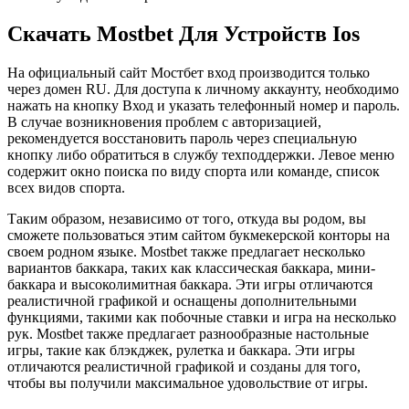
Скачать Mostbet Для Устройств Ios
На официальный сайт Мостбет вход производится только
через домен RU. Для доступа к личному аккаунту, необходимо
нажать на кнопку Вход и указать телефонный номер и пароль.
В случае возникновения проблем с авторизацией,
рекомендуется восстановить пароль через специальную
кнопку либо обратиться в службу техподдержки. Левое меню
содержит окно поиска по виду спорта или команде, список
всех видов спорта.
Таким образом, независимо от того, откуда вы родом, вы
сможете пользоваться этим сайтом букмекерской конторы на
своем родном языке. Mostbet также предлагает несколько
вариантов баккара, таких как классическая баккара, мини-
баккара и высоколимитная баккара. Эти игры отличаются
реалистичной графикой и оснащены дополнительными
функциями, такими как побочные ставки и игра на несколько
рук. Mostbet также предлагает разнообразные настольные
игры, такие как блэкджек, рулетка и баккара. Эти игры
отличаются реалистичной графикой и созданы для того,
чтобы вы получили максимальное удовольствие от игры.