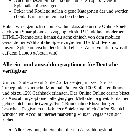
Auch in diesen Punkten können unsere Top 10 Merkur
Spielhallen überzeugen.
Poker und Roulette stellen eigene Kategorien dar und werden
ebenfalls mit mehreren Tischen bedient.
Haben wir eigentlich schon erwähnt, dass alle unsere Online Spiele
auch vom Smartphone aus zugänglich sind? Dank hochmoderner
HTML5-Technologie kannst du ganz einfach von dem mobilen
Gerät deiner Wahl auf die Spiele zugreifen. Die Mobilversion
unserer Spiele unterscheidet sich in keinster Weise von dem, was dir
auf dem Laptop geboten wird.
Alle ein- und auszahlungsoptionen für Deutsche
verfügbar
Um von Stufe one auf Stufe 2 aufzusteigen, müssen Sie 10
Treuepunkte sammeln. Maximal können Sie 100 Stufen erklimmen
und bis zu 12% Cashback erlangen. Das Online Online casino bietet
als Auszahlungsoptionen alle gängigen Methoden a great. Einfacher
geht es nicht an die twenty-five € Bonus ohne Einzahlung zu
besuchen. Registrieren als kurzer Spieler, natürlich dürfen Sie nicht
wirklich ein Account internet marketing Vulkan Vegas nach sich
ziehen.
Alle Gewinne, die Sie über diesem Auszahlungslimit