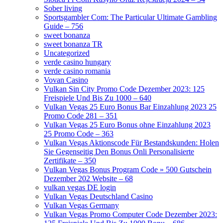
Sober living
Sportsgambler Com: The Particular Ultimate Gambling
Guide – 756
sweet bonanza
sweet bonanza TR
Uncategorized
verde casino hungary
verde casino romania
Vovan Casino
Vulkan Sin City Promo Code Dezember 2023: 125
Freispiele Und Bis Zu 1000 – 640
Vulkan Vegas 25 Euro Bonus Bar Einzahlung 2023 25
Promo Code 281 – 351
Vulkan Vegas 25 Euro Bonus ohne Einzahlung 2023
25 Promo Code – 363
Vulkan Vegas Aktionscode Für Bestandskunden: Holen
Sie Gegenseitig Den Bonus Onli Personalisierte
Zertifikate – 350
Vulkan Vegas Bonus Program Code » 500 Gutschein
Dezember 202 Website – 68
vulkan vegas DE login
Vulkan Vegas Deutschland Casino
Vulkan Vegas Germany
Vulkan Vegas Promo Computer Code Dezember 2023: