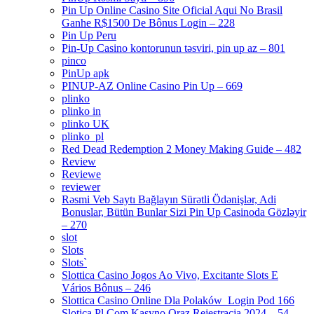
Pin Up Online Casino Site Oficial Aqui No Brasil
Ganhe R$1500 De Bônus Login – 228
Pin Up Peru
Pin-Up Casino kontorunun təsviri, pin up az – 801
pinco
PinUp apk
PINUP-AZ Online Casino Pin Up – 669
plinko
plinko in
plinko UK
plinko_pl
Red Dead Redemption 2 Money Making Guide – 482
Review
Reviewe
reviewer
Rəsmi Veb Saytı Bağlayın️ Sürətli Ödənişlər, Adi
Bonuslar, Bütün Bunlar Sizi Pin Up Casinoda Gözləyir
– 270
slot
Slots
Slots`
Slottica Casino Jogos Ao Vivo, Excitante Slots E
Vários Bônus – 246
Slottica Casino Online Dla Polaków ️ Login Pod 166
Slotica Pl Com Kasyno Oraz Rejestracja 2024 – 54