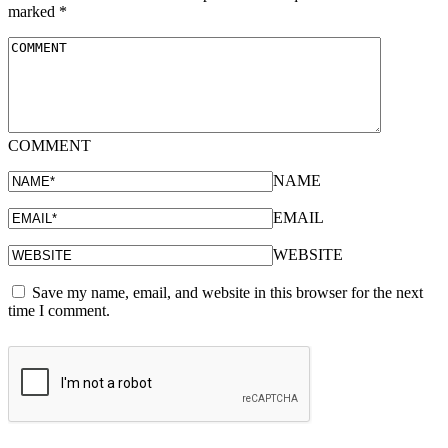
marked
*
COMMENT
NAME
EMAIL
WEBSITE
Save my name, email, and website in this browser for the next
time I comment.