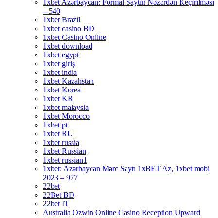
1xbet Azərbaycan: Formal Saytın Nəzərdən Keçirilməsi
– 540
1xbet Brazil
1xbet casino BD
1xbet Casino Online
1xbet download
1xbet egypt
1xbet giriş
1xbet india
1xbet Kazahstan
1xbet Korea
1xbet KR
1xbet malaysia
1xbet Morocco
1xbet pt
1xbet RU
1xbet russia
1xbet Russian
1xbet russian1
1xbet: Azərbaycan Mərc Saytı 1xBET Az, 1xbet mobi
2023 – 977
22bet
22Bet BD
22bet IT
Australia Ozwin Online Casino Reception Upward