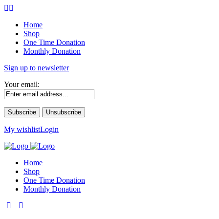
Home
Shop
One Time Donation
Monthly Donation
Sign up to newsletter
Your email:
My wishlist
Login
Home
Shop
One Time Donation
Monthly Donation