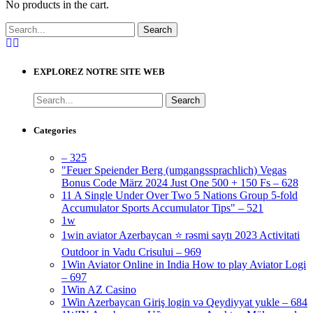
No products in the cart.
EXPLOREZ NOTRE SITE WEB
Categories
– 325
"Feuer Speiender Berg (umgangssprachlich) Vegas
Bonus Code März 2024 Just One 500 + 150 Fs – 628
11 A Single Under Over Two 5 Nations Group 5-fold
Accumulator Sports Accumulator Tips" – 521
1w
1win aviator Azerbaycan ⭐️ rəsmi saytı 2023 Activitati
Outdoor in Vadu Crisului – 969
1Win Aviator Online in India How to play Aviator Logi
– 697
1Win AZ Casino
1Win Azerbaycan Giriş login və Qeydiyyat yukle – 684