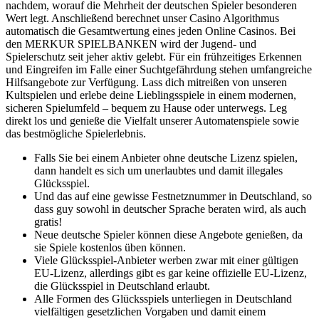
nachdem, worauf die Mehrheit der deutschen Spieler besonderen
Wert legt. Anschließend berechnet unser Casino Algorithmus
automatisch die Gesamtwertung eines jeden Online Casinos. Bei
den MERKUR SPIELBANKEN wird der Jugend- und
Spielerschutz seit jeher aktiv gelebt. Für ein frühzeitiges Erkennen
und Eingreifen im Falle einer Suchtgefährdung stehen umfangreiche
Hilfsangebote zur Verfügung. Lass dich mitreißen von unseren
Kultspielen und erlebe deine Lieblingsspiele in einem modernen,
sicheren Spielumfeld – bequem zu Hause oder unterwegs. Leg
direkt los und genieße die Vielfalt unserer Automatenspiele sowie
das bestmögliche Spielerlebnis.
Falls Sie bei einem Anbieter ohne deutsche Lizenz spielen,
dann handelt es sich um unerlaubtes und damit illegales
Glücksspiel.
Und das auf eine gewisse Festnetznummer in Deutschland, so
dass guy sowohl in deutscher Sprache beraten wird, als auch
gratis!
Neue deutsche Spieler können diese Angebote genießen, da
sie Spiele kostenlos üben können.
Viele Glücksspiel-Anbieter werben zwar mit einer gültigen
EU-Lizenz, allerdings gibt es gar keine offizielle EU-Lizenz,
die Glücksspiel in Deutschland erlaubt.
Alle Formen des Glücksspiels unterliegen in Deutschland
vielfältigen gesetzlichen Vorgaben und damit einem