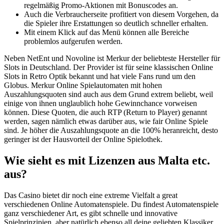
regelmäßig Promo-Aktionen mit Bonuscodes an.
Auch die Verbraucherseite profitiert von diesem Vorgehen, da
die Spieler ihre Erstattungen so deutlich schneller erhalten.
Mit einem Klick auf das Menü können alle Bereiche
problemlos aufgerufen werden.
Neben NetEnt und Novoline ist Merkur der beliebteste Hersteller für
Slots in Deutschland. Der Provider ist für seine klassischen Online
Slots in Retro Optik bekannt und hat viele Fans rund um den
Globus. Merkur Online Spielautomaten mit hohen
Auszahlungsquoten sind auch aus dem Grund extrem beliebt, weil
einige von ihnen unglaublich hohe Gewinnchance vorweisen
können. Diese Quoten, die auch RTP (Return to Player) genannt
werden, sagen nämlich etwas darüber aus, wie fair Online Spiele
sind. Je höher die Auszahlungsquote an die 100% heranreicht, desto
geringer ist der Hausvorteil der Online Spielothek.
Wie sieht es mit Lizenzen aus Malta etc.
aus?
Das Casino bietet dir noch eine extreme Vielfalt a great
verschiedenen Online Automatenspiele. Du findest Automatenspiele
ganz verschiedener Art, es gibt schnelle und innovative
Spielprinzipien, aber natürlich ebenso all deine geliebten Klassiker.