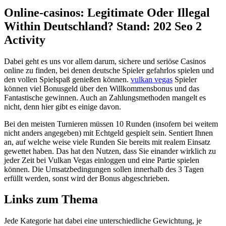
Online-casinos: Legitimate Oder Illegal
Within Deutschland? Stand: 202 Seo 2
Activity
Dabei geht es uns vor allem darum, sichere und seriöse Casinos
online zu finden, bei denen deutsche Spieler gefahrlos spielen und
den vollen Spielspaß genießen können.
vulkan vegas
Spieler
können viel Bonusgeld über den Willkommensbonus und das
Fantastische gewinnen. Auch an Zahlungsmethoden mangelt es
nicht, denn hier gibt es einige davon.
Bei den meisten Turnieren müssen 10 Runden (insofern bei weitem
nicht anders angegeben) mit Echtgeld gespielt sein. Sentiert Ihnen
an, auf welche weise viele Runden Sie bereits mit realem Einsatz
gewettet haben. Das hat den Nutzen, dass Sie einander wirklich zu
jeder Zeit bei Vulkan Vegas einloggen und eine Partie spielen
können. Die Umsatzbedingungen sollen innerhalb des 3 Tagen
erfüllt werden, sonst wird der Bonus abgeschrieben.
Links zum Thema
Jede Kategorie hat dabei eine unterschiedliche Gewichtung, je