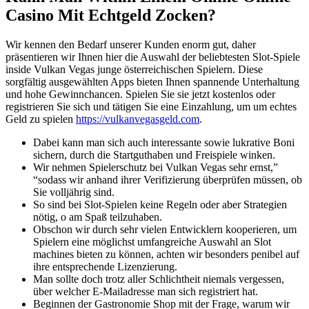
Casino Mit Echtgeld Zocken?
Wir kennen den Bedarf unserer Kunden enorm gut, daher
präsentieren wir Ihnen hier die Auswahl der beliebtesten Slot-Spiele
inside Vulkan Vegas junge österreichischen Spielern. Diese
sorgfältig ausgewählten Apps bieten Ihnen spannende Unterhaltung
und hohe Gewinnchancen. Spielen Sie sie jetzt kostenlos oder
registrieren Sie sich und tätigen Sie eine Einzahlung, um um echtes
Geld zu spielen
https://vulkanvegasgeld.com
.
Dabei kann man sich auch interessante sowie lukrative Boni
sichern, durch die Startguthaben und Freispiele winken.
Wir nehmen Spielerschutz bei Vulkan Vegas sehr ernst,”
“sodass wir anhand ihrer Verifizierung überprüfen müssen, ob
Sie volljährig sind.
So sind bei Slot-Spielen keine Regeln oder aber Strategien
nötig, o am Spaß teilzuhaben.
Obschon wir durch sehr vielen Entwicklern kooperieren, um
Spielern eine möglichst umfangreiche Auswahl an Slot
machines bieten zu können, achten wir besonders penibel auf
ihre entsprechende Lizenzierung.
Man sollte doch trotz aller Schlichtheit niemals vergessen,
über welcher E-Mailadresse man sich registriert hat.
Beginnen der Gastronomie Shop mit der Frage, warum wir