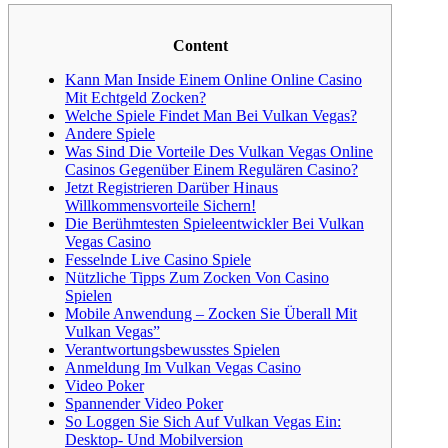
Content
Kann Man Inside Einem Online Online Casino
Mit Echtgeld Zocken?
Welche Spiele Findet Man Bei Vulkan Vegas?
Andere Spiele
Was Sind Die Vorteile Des Vulkan Vegas Online
Casinos Gegenüber Einem Regulären Casino?
Jetzt Registrieren Darüber Hinaus
Willkommensvorteile Sichern!
Die Berühmtesten Spieleentwickler Bei Vulkan
Vegas Casino
Fesselnde Live Casino Spiele
Nützliche Tipps Zum Zocken Von Casino
Spielen
Mobile Anwendung – Zocken Sie Überall Mit
Vulkan Vegas”
Verantwortungsbewusstes Spielen
Anmeldung Im Vulkan Vegas Casino
Video Poker
Spannender Video Poker
So Loggen Sie Sich Auf Vulkan Vegas Ein:
Desktop- Und Mobilversion