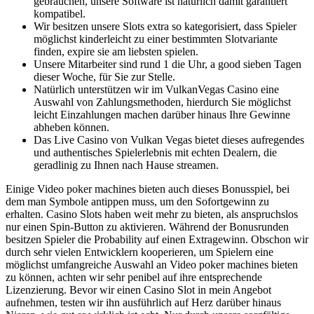
gebrauchen, unsere Software ist natürlich damit garantiert
kompatibel.
Wir besitzen unsere Slots extra so kategorisiert, dass Spieler
möglichst kinderleicht zu einer bestimmten Slotvariante
finden, expire sie am liebsten spielen.
Unsere Mitarbeiter sind rund 1 die Uhr, a good sieben Tagen
dieser Woche, für Sie zur Stelle.
Natürlich unterstützen wir im VulkanVegas Casino eine
Auswahl von Zahlungsmethoden, hierdurch Sie möglichst
leicht Einzahlungen machen darüber hinaus Ihre Gewinne
abheben können.
Das Live Casino von Vulkan Vegas bietet dieses aufregendes
und authentisches Spielerlebnis mit echten Dealern, die
geradlinig zu Ihnen nach Hause streamen.
Einige Video poker machines bieten auch dieses Bonusspiel, bei
dem man Symbole antippen muss, um den Sofortgewinn zu
erhalten. Casino Slots haben weit mehr zu bieten, als anspruchslos
nur einen Spin-Button zu aktivieren. Während der Bonusrunden
besitzen Spieler die Probability auf einen Extragewinn. Obschon wir
durch sehr vielen Entwicklern kooperieren, um Spielern eine
möglichst umfangreiche Auswahl an Video poker machines bieten
zu können, achten wir sehr penibel auf ihre entsprechende
Lizenzierung. Bevor wir einen Casino Slot in mein Angebot
aufnehmen, testen wir ihn ausführlich auf Herz darüber hinaus