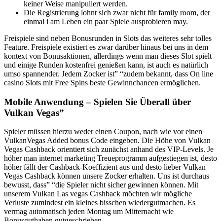
keiner Weise manipuliert werden.
Die Registrierung lohnt sich zwar nicht für family room, der
einmal i am Leben ein paar Spiele ausprobieren may.
Freispiele sind neben Bonusrunden in Slots das weiteres sehr tolles
Feature. Freispiele existiert es zwar darüber hinaus bei uns in dem
kontext von Bonusaktionen, allerdings wenn man dieses Slot spielt
und einige Runden kostenfrei genießen kann, ist auch es natürlich
umso spannender. Jedem Zocker ist” “zudem bekannt, dass On line
casino Slots mit Free Spins beste Gewinnchancen ermöglichen.
Mobile Anwendung – Spielen Sie Überall über
Vulkan Vegas”
Spieler müssen hierzu weder einen Coupon, nach wie vor einen
VulkanVegas Added bonus Code eingeben. Die Höhe von Vulkan
Vegas Cashback orientiert sich zunächst anhand des VIP-Levels. Je
höher man internet marketing Treueprogramm aufgestiegen ist, desto
höher fällt der Cashback-Koeffizient aus und desto lieber Vulkan
Vegas Cashback können unsere Zocker erhalten. Uns ist durchaus
bewusst, dass” “die Spieler nicht sicher gewinnen können. Mit
unserem Vulkan Las vegas Cashback möchten wir mögliche
Verluste zumindest ein kleines bisschen wiedergutmachen. Es
vermag automatisch jeden Montag um Mitternacht wie
Bonusguthaben gutgeschrieben.