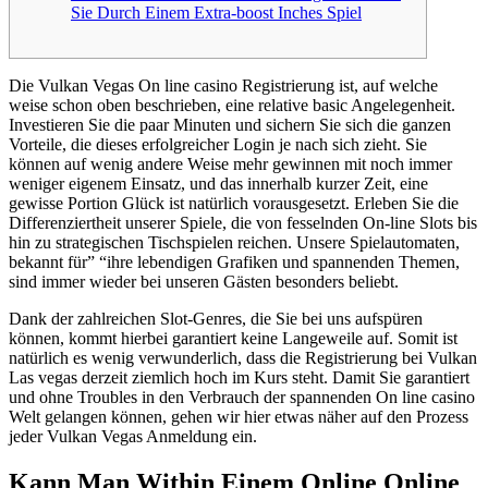
Sie Durch Einem Extra-boost Inches Spiel
Die Vulkan Vegas On line casino Registrierung ist, auf welche
weise schon oben beschrieben, eine relative basic Angelegenheit.
Investieren Sie die paar Minuten und sichern Sie sich die ganzen
Vorteile, die dieses erfolgreicher Login je nach sich zieht. Sie
können auf wenig andere Weise mehr gewinnen mit noch immer
weniger eigenem Einsatz, und das innerhalb kurzer Zeit, eine
gewisse Portion Glück ist natürlich vorausgesetzt. Erleben Sie die
Differenziertheit unserer Spiele, die von fesselnden On-line Slots bis
hin zu strategischen Tischspielen reichen. Unsere Spielautomaten,
bekannt für” “ihre lebendigen Grafiken und spannenden Themen,
sind immer wieder bei unseren Gästen besonders beliebt.
Dank der zahlreichen Slot-Genres, die Sie bei uns aufspüren
können, kommt hierbei garantiert keine Langeweile auf. Somit ist
natürlich es wenig verwunderlich, dass die Registrierung bei Vulkan
Las vegas derzeit ziemlich hoch im Kurs steht. Damit Sie garantiert
und ohne Troubles in den Verbrauch der spannenden On line casino
Welt gelangen können, gehen wir hier etwas näher auf den Prozess
jeder Vulkan Vegas Anmeldung ein.
Kann Man Within Einem Online Online