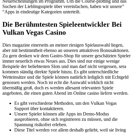
Neuerscheinungen im Programm. Um die Course-plotting und das
Suchen der Lieblingsspiele über vereinfachen, haben wir unsere”
“Apps in eindeutige Kategorien unterteilt.
Die Berühmtesten Spieleentwickler Bei
Vulkan Vegas Casino
Dies magazine einerseits an meiner riesigen Spielauswahl liegen,
aber mit bestimmtheit ebenso an unseren attraktiven Bonusaktionen.
Zu gern denken wir dem Gastro-Shop für unsere geschätzten Spieler
immer neuerlich etwas Neues aus. Dies sind nur einige wenige
Beispiele der beliebtesten Slots und man darf nicht vergessen, sera
kommen ständig direkte Spiele hinzu. Es gibt unterschiedliche
Wetteinsätze und die Spiele können natürlich lediglich mit Echtgeld
genossen werden. Noch ist echt die Auswahl wirklich nicht
übermäßig groß, doch es werden allesamt relevanten Spiele
angeboten, die einen guten Abend im Online casino liefern werden.
Es gibt verschiedene Methoden, um den Vulkan Vegas
Support über kontaktieren.
Unsere Spieler können alle Apps im Demo-Modus
ausprobieren, ohne sich registrieren zu müssen, und die
Spannung risikofrei erleben.
Diese Titel werden vor allem deshalb geliebt, weil sie living