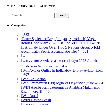
EXPLOREZ NOTRE SITE WEB
Categories
– 325
"Feuer Speiender Berg (umgangssprachlich) Vegas
Bonus Code März 2024 Just One 500 + 150 Fs – 628
11 A Single Under Over Two 5 Nations Group 5-fold
Accumulator Sports Accumulator Tips" – 521
1w
1win aviator Azerbaycan ⭐️ rəsmi saytı 2023 Activitati
Outdoor in Vadu Crisului – 969
1Win Aviator Online in India How to play Aviator Logi
– 697
1Win AZ Casino
1Win Azerbaycan Giriş login və Qeydiyyat yukle – 684
1WIN Azerbaycan Uğurunuzun Anahtarı Mükəmməl
Kazino Keyfi! – 579
1Win Brasil
1WIN Casino Brasil
1win casino spanish