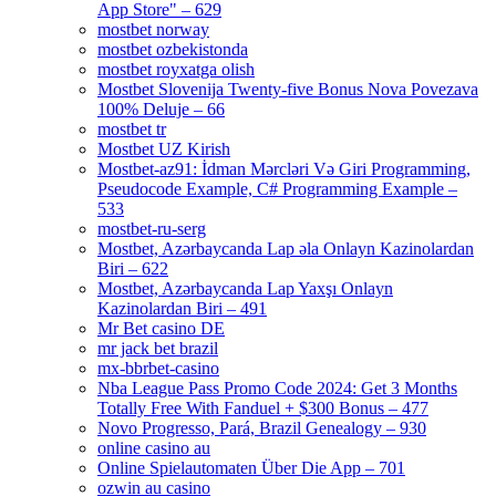
App Store" – 629
mostbet norway
mostbet ozbekistonda
mostbet royxatga olish
Mostbet Slovenija Twenty-five Bonus Nova Povezava
100% Deluje – 66
mostbet tr
Mostbet UZ Kirish
Mostbet-az91: İdman Mərcləri Və Giri Programming,
Pseudocode Example, C# Programming Example –
533
mostbet-ru-serg
Mostbet, Azərbaycanda Lap əla Onlayn Kazinolardan
Biri – 622
Mostbet, Azərbaycanda Lap Yaxşı Onlayn
Kazinolardan Biri – 491
Mr Bet casino DE
mr jack bet brazil
mx-bbrbet-casino
Nba League Pass Promo Code 2024: Get 3 Months
Totally Free With Fanduel + $300 Bonus – 477
Novo Progresso, Pará, Brazil Genealogy – 930
online casino au
Online Spielautomaten Über Die App – 701
ozwin au casino