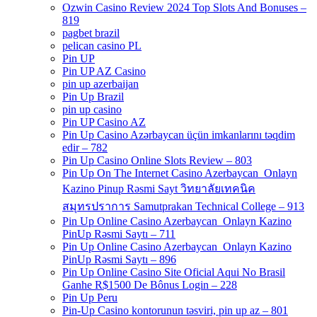
Ozwin Casino Review 2024 Top Slots And Bonuses –
819
pagbet brazil
pelican casino PL
Pin UP
Pin UP AZ Casino
pin up azerbaijan
Pin Up Brazil
pin up casino
Pin UP Casino AZ
Pin Up Casino Azərbaycan üçün imkanlarını təqdim
edir – 782
Pin Up Casino Online Slots Review – 803
Pin Up On The Internet Casino Azerbaycan ️ Onlayn
Kazino Pinup Rəsmi Sayt วิทยาลัยเทคนิค
สมุทรปราการ Samutprakan Technical College – 913
Pin Up Online Casino Azerbaycan ️ Onlayn Kazino
PinUp Rəsmi Saytı – 711
Pin Up Online Casino Azerbaycan ️ Onlayn Kazino
PinUp Rəsmi Saytı – 896
Pin Up Online Casino Site Oficial Aqui No Brasil
Ganhe R$1500 De Bônus Login – 228
Pin Up Peru
Pin-Up Casino kontorunun təsviri, pin up az – 801