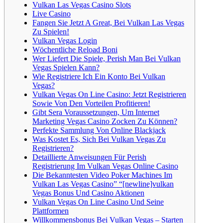
Vulkan Las Vegas Casino Slots
Live Casino
Fangen Sie Jetzt A Great, Bei Vulkan Las Vegas
Zu Spielen!
Vulkan Vegas Login
Wöchentliche Reload Boni
Wer Liefert Die Spiele, Perish Man Bei Vulkan
Vegas Spielen Kann?
Wie Registriere Ich Ein Konto Bei Vulkan
Vegas?
Vulkan Vegas On Line Casino: Jetzt Registrieren
Sowie Von Den Vorteilen Profitieren!
Gibt Sera Voraussetzungen, Um Internet
Marketing Vegas Casino Zocken Zu Können?
Perfekte Sammlung Von Online Blackjack
Was Kostet Es, Sich Bei Vulkan Vegas Zu
Registrieren?
Detaillierte Anweisungen Für Perish
Registrierung Im Vulkan Vegas Online Casino
Die Bekanntesten Video Poker Machines Im
Vulkan Las Vegas Casino” “[newline]vulkan
Vegas Bonus Und Casino Aktionen
Vulkan Vegas On Line Casino Und Seine
Plattformen
Willkommensbonus Bei Vulkan Vegas – Starten