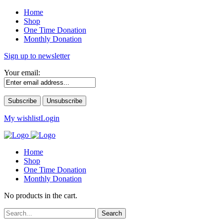
Home
Shop
One Time Donation
Monthly Donation
Sign up to newsletter
Your email:
My wishlist
Login
Home
Shop
One Time Donation
Monthly Donation
No products in the cart.