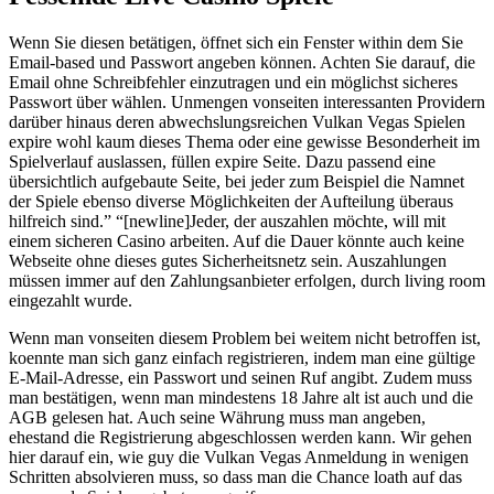
Wenn Sie diesen betätigen, öffnet sich ein Fenster within dem Sie
Email-based und Passwort angeben können. Achten Sie darauf, die
Email ohne Schreibfehler einzutragen und ein möglichst sicheres
Passwort über wählen. Unmengen vonseiten interessanten Providern
darüber hinaus deren abwechslungsreichen Vulkan Vegas Spielen
expire wohl kaum dieses Thema oder eine gewisse Besonderheit im
Spielverlauf auslassen, füllen expire Seite. Dazu passend eine
übersichtlich aufgebaute Seite, bei jeder zum Beispiel die Namnet
der Spiele ebenso diverse Möglichkeiten der Aufteilung überaus
hilfreich sind.” “[newline]Jeder, der auszahlen möchte, will mit
einem sicheren Casino arbeiten. Auf die Dauer könnte auch keine
Webseite ohne dieses gutes Sicherheitsnetz sein. Auszahlungen
müssen immer auf den Zahlungsanbieter erfolgen, durch living room
eingezahlt wurde.
Wenn man vonseiten diesem Problem bei weitem nicht betroffen ist,
koennte man sich ganz einfach registrieren, indem man eine gültige
E-Mail-Adresse, ein Passwort und seinen Ruf angibt. Zudem muss
man bestätigen, wenn man mindestens 18 Jahre alt ist auch und die
AGB gelesen hat. Auch seine Währung muss man angeben,
ehestand die Registrierung abgeschlossen werden kann. Wir gehen
hier darauf ein, wie guy die Vulkan Vegas Anmeldung in wenigen
Schritten absolvieren muss, so dass man die Chance loath auf das