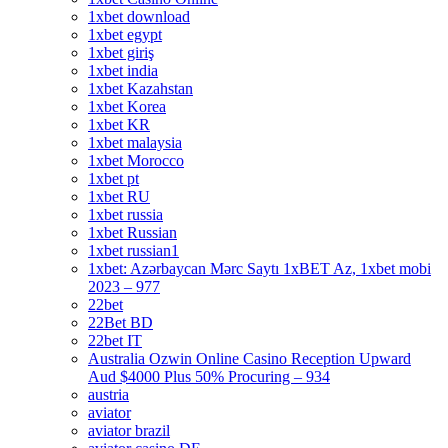
1xbet download
1xbet egypt
1xbet giriş
1xbet india
1xbet Kazahstan
1xbet Korea
1xbet KR
1xbet malaysia
1xbet Morocco
1xbet pt
1xbet RU
1xbet russia
1xbet Russian
1xbet russian1
1xbet: Azərbaycan Mərc Saytı 1xBET Az, 1xbet mobi
2023 – 977
22bet
22Bet BD
22bet IT
Australia Ozwin Online Casino Reception Upward
Aud $4000 Plus 50% Procuring – 934
austria
aviator
aviator brazil