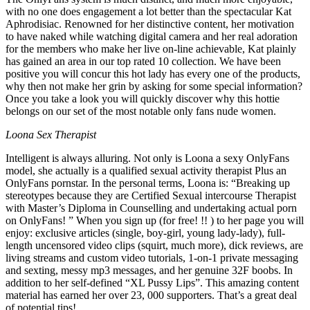
with no one does engagement a lot better than the spectacular Kat
Aphrodisiac. Renowned for her distinctive content, her motivation
to have naked while watching digital camera and her real adoration
for the members who make her live on-line achievable, Kat plainly
has gained an area in our top rated 10 collection. We have been
positive you will concur this hot lady has every one of the products,
why then not make her grin by asking for some special information?
Once you take a look you will quickly discover why this hottie
belongs on our set of the most notable only fans nude women.
Loona Sex Therapist
Intelligent is always alluring. Not only is Loona a sexy OnlyFans
model, she actually is a qualified sexual activity therapist Plus an
OnlyFans pornstar. In the personal terms, Loona is: “Breaking up
stereotypes because they are Certified Sexual intercourse Therapist
with Master’s Diploma in Counselling and undertaking actual porn
on OnlyFans! ” When you sign up (for free! !! ) to her page you will
enjoy: exclusive articles (single, boy-girl, young lady-lady), full-
length uncensored video clips (squirt, much more), dick reviews, are
living streams and custom video tutorials, 1-on-1 private messaging
and sexting, messy mp3 messages, and her genuine 32F boobs. In
addition to her self-defined “XL Pussy Lips”. This amazing content
material has earned her over 23, 000 supporters. That’s a great deal
of potential tips!