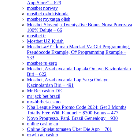
App Store" – 629
mostbet norway
mostbet ozbekistonda
mostbet royxatga olish
Mostbet Slovenija Twenty-five Bonus Nova Povezava
100% Deluje – 66
mostbet tr
Mostbet UZ Kirish
Mostbet-az91: İdman Mərcləri Və Giri Programming,
Pseudocode Example, C# Programming Example –
533
mostbet-ru-serg
Mostbet, Azərbaycanda Lap əla Onlayn Kazinolardan
Biri – 622
Mostbet, Azərbaycanda Lap Yaxşı Onlayn
Kazinolardan Biri – 491
Mr Bet casino DE
mr jack bet brazil
mx-bbrbet-casino
Nba League Pass Promo Code 2024: Get 3 Months
Totally Free With Fanduel + $300 Bonus – 477
Novo Progresso, Pará, Brazil Genealogy – 930
online casino au
Online Spielautomaten Über Die App – 701
ozwin au casino