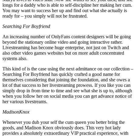
longs for a daddy who is able to self-discipline her making her cum.
You may want to success her up and find out what she actually is
ready for – you simply will not be frustrated.
Searching For Boyfriend
An increasing number of OnlyFans content designers will be going
beyond the stationary online video and going interactive rather.
Livestreaming has become huge enterprise, not just on Twitch and
also other video games websites but on more adult concentrated
systems also.
This kind of is the case using the next admittance on our collection –
Searching For Boyfriend has quickly crafted a good name for
themselves considering that joining the foundation, and she owes a
lot of that success to her livestreaming prowess. If you like you can
simply drop in from time to time and see what she is up to, although
when you follow her on social media you can get advance notice of
her various livestreams.
MadisonKnox
Whenever you dub your self the cum queen you better bring the
goods, and Madison Knox obviously does. This very hot lady
provides a absolutely extraordinary VIP practical experience, with