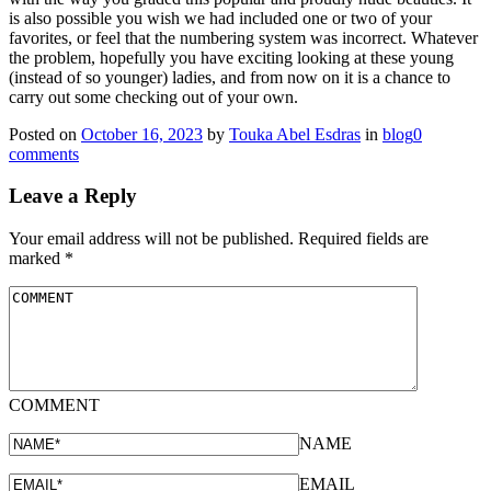
is also possible you wish we had included one or two of your
favorites, or feel that the numbering system was incorrect. Whatever
the problem, hopefully you have exciting looking at these young
(instead of so younger) ladies, and from now on it is a chance to
carry out some checking out of your own.
Posted on
October 16, 2023
by
Touka Abel Esdras
in
blog
0
comments
Leave a Reply
Your email address will not be published.
Required fields are
marked
*
COMMENT
NAME
EMAIL