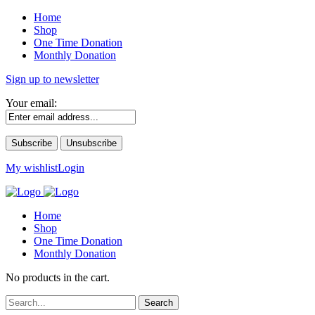
Home
Shop
One Time Donation
Monthly Donation
Sign up to newsletter
Your email:
My wishlist
Login
Home
Shop
One Time Donation
Monthly Donation
No products in the cart.