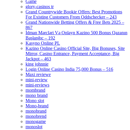
Game
glory-casinos tr
Grand Countrywide Bookie Offers: Best Promotions
For Existing Customers From Oddschecker – 243
Grand Nationwide Betting Offers & Free Bets 2025 –
867
İdman Mərcləri Və Onlayn Kazino 500 Bonus Qazanın
Başlanğıc – 192
Kasyno Online PL
Kazino Online Casino Official Site, Big Bonuses, Site
Mirror, Casino Entrance, Payment Acceptance, Big
Jackpot – 463
king johnnie
Login Online Casino India 75,000 Bonus – 516
Maxi reviewe
mini-review
mini-reviews
mombrand
mono brand
Mono slot
Mono-brand
monobrand
monobrend
monogame
monoslot