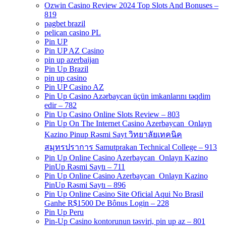
Ozwin Casino Review 2024 Top Slots And Bonuses –
819
pagbet brazil
pelican casino PL
Pin UP
Pin UP AZ Casino
pin up azerbaijan
Pin Up Brazil
pin up casino
Pin UP Casino AZ
Pin Up Casino Azərbaycan üçün imkanlarını təqdim
edir – 782
Pin Up Casino Online Slots Review – 803
Pin Up On The Internet Casino Azerbaycan ️ Onlayn
Kazino Pinup Rəsmi Sayt วิทยาลัยเทคนิค
สมุทรปราการ Samutprakan Technical College – 913
Pin Up Online Casino Azerbaycan ️ Onlayn Kazino
PinUp Rəsmi Saytı – 711
Pin Up Online Casino Azerbaycan ️ Onlayn Kazino
PinUp Rəsmi Saytı – 896
Pin Up Online Casino Site Oficial Aqui No Brasil
Ganhe R$1500 De Bônus Login – 228
Pin Up Peru
Pin-Up Casino kontorunun təsviri, pin up az – 801