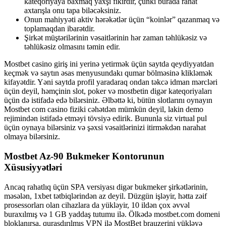
kateqoriyaya baxmaq yaxşı fikirdir, çünki burada rahat
axtarışla onu tapa biləcəksiniz.
Onun mahiyyəti aktiv hərəkətlər üçün “koinlər” qazanmaq və
toplamaqdan ibarətdir.
Şirkət müştərilərinin vəsaitlərinin hər zaman təhlükəsiz və
təhlükəsiz olmasını təmin edir.
Mostbet casino giriş ini yerinə yetirmək üçün saytda qeydiyyatdan
keçmək və saytın əsas menyusundakı qumar bölməsinə klikləmək
kifayətdir. Yəni saytda profil yaradaraq ondan təkcə idman mərcləri
üçün deyil, həmçinin slot, poker və mostbetin digər kateqoriyaları
üçün də istifadə edə bilərsiniz. Əlbəttə ki, bütün slotlarını oynayın
Mostbet com casino fiziki cəhətdən mümkün deyil, lakin demo
rejimindən istifadə etməyi tövsiyə edirik. Bununla siz virtual pul
üçün oynaya bilərsiniz və şəxsi vəsaitlərinizi itirməkdən narahat
olmaya bilərsiniz.
Mostbet Az-90 Bukmeker Kontorunun
Xüsusiyyətləri
Ancaq rahatlıq üçün SPA versiyası digər bukmeker şirkətlərinin,
məsələn, 1xbet tətbiqlərindən az deyil. Düzgün işləyir, hətta zəif
prosessorları olan cihazlara da yükləyir, 10 ildən çox əvvəl
buraxılmış və 1 GB yaddaş tutumu ilə. Ölkədə mostbet.com domeni
bloklanırsa, quraşdırılmış VPN ilə MostBet brauzerini yükləyə