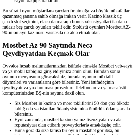
saytın dəqiq surətləridir.
Bu sürətli oyun müştərilərə çarxları fırlatmağa və böyük mükafatlar
qazanmaq şansına sahib olmağa imkan verir. Kazino klassik üç
çarxlı slot seçimini, eləcə də maraqlı bonus xüsusiyyətləri ilə daha
müasir beş çarxlı oyunları təklif edir. Stolüstü oyunları Mostbet AZ-
90-ın onlayn kazinosu vasitəsilə də əldə etmək olar.
Mostbet Az 90 Saytında Necə
Qeydiyyatdan Keçmək Olar
Əvvəlcə hesab məlumatlarınızdan istifadə etməklə Mostbet veb-saytı
və ya mobil tətbiqinə giriş etdiyinizə əmin olun. Bundan sonra
oyunun menyusunu görəcəksiniz, burada oyunun müxtəlif
düymələri və variantlarını görə bilərsiniz. Yeni istifadəçinin
qeydiyyatı və yoxlanılması proseduru Telefondan və ya masaüstü
kompüterinizdən BŞ-nin saytına daxil olun.
Siz Mostbet-in kazino və mərc təkliflərini 50-dən çox ölkədə
təbliğ edə və istənilən ödəniş sisteminə ömürlük ödənişlər ala
bilərsiniz.
Eyni zamanda, mostbet kazino yalnız lisenziyaları və əla
reputasiyası olan etibarlı provayderlərlə əməkdaşlıq edir.
Buna görə də sizə kimsə bir oyun məsləhət görübsə, bu