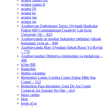
aviator casino DE
aviator casino fr
aviator IN
aviator ke
aviator mz
aviator ng
Azərbaycan Futbolunun Tarixi: Qiymətli Hadisələr
Futbol 949 Computational Creativity Lab Keio
University Sfc – 825
Azərbaycanda ən məşhur bukmeker tətbiqləri yüksək
bonuslara 1win az – 840
Azərbaycanda Mərc Oyunları Şirkəti Baxış Və Rəylər
– 770
Azərbaycandan Olimpiya çempionları və medalçılar –
496
b1bet BR
Bankobet
bbrbet colombia
Betmotion Login: Confira Como Entrar Mhh Sua
Conta! – 512
Betmotion Para Iniciantes: Guia De Asi Como
Começar An Apostar No Site – 414
bizzo casino
blog
book of ra