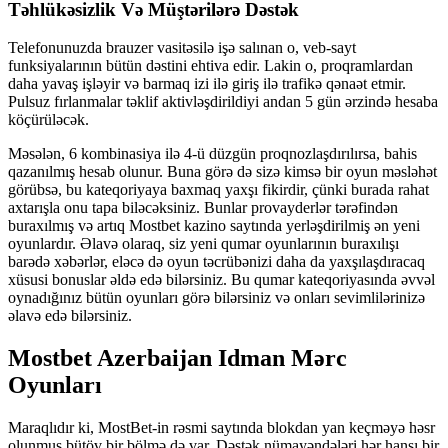
Təhlükəsizlik Və Müştərilərə Dəstək
Telefonunuzda brauzer vasitəsilə işə salınan o, veb-sayt
funksiyalarının bütün dəstini ehtiva edir. Lakin o, proqramlardan
daha yavaş işləyir və barmaq izi ilə giriş ilə trafikə qənaət etmir.
Pulsuz fırlanmalar təklif aktivləşdirildiyi andan 5 gün ərzində hesaba
köçürüləcək.
Məsələn, 6 kombinasiya ilə 4-ü düzgün proqnozlaşdırılırsa, bahis
qazanılmış hesab olunur. Buna görə də sizə kimsə bir oyun məsləhət
görübsə, bu kateqoriyaya baxmaq yaxşı fikirdir, çünki burada rahat
axtarışla onu tapa biləcəksiniz. Bunlar provayderlər tərəfindən
buraxılmış və artıq Mostbet kazino saytında yerləşdirilmiş ən yeni
oyunlardır. Əlavə olaraq, siz yeni qumar oyunlarının buraxılışı
barədə xəbərlər, eləcə də oyun təcrübənizi daha da yaxşılaşdıracaq
xüsusi bonuslar əldə edə bilərsiniz. Bu qumar kateqoriyasında əvvəl
oynadığınız bütün oyunları görə bilərsiniz və onları sevimlilərinizə
əlavə edə bilərsiniz.
Mostbet Azerbaijan Idman Mərc
Oyunları
Maraqlıdır ki, MostBet-in rəsmi saytında blokdan yan keçməyə həsr
olunmuş bütöv bir bölmə də var. Dəstək nümayəndələri hər hansı bir