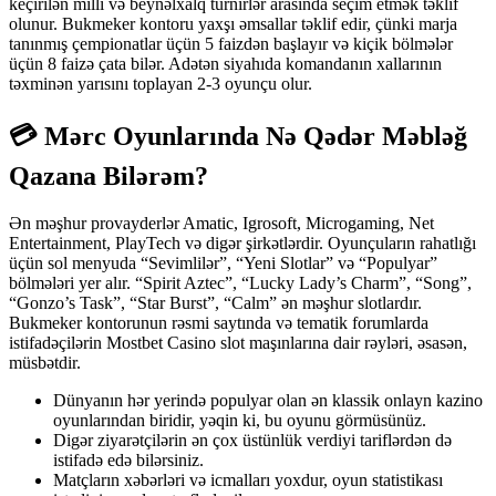
keçirilən milli və beynəlxalq turnirlər arasında seçim etmək təklif
olunur. Bukmeker kontoru yaxşı əmsallar təklif edir, çünki marja
tanınmış çempionatlar üçün 5 faizdən başlayır və kiçik bölmələr
üçün 8 faizə çata bilər. Adətən siyahıda komandanın xallarının
təxminən yarısını toplayan 2-3 oyunçu olur.
💳 Mərc Oyunlarında Nə Qədər Məbləğ
Qazana Bilərəm?
Ən məşhur provayderlər Amatic, Igrosoft, Microgaming, Net
Entertainment, PlayTech və digər şirkətlərdir. Oyunçuların rahatlığı
üçün sol menyuda “Sevimlilər”, “Yeni Slotlar” və “Populyar”
bölmələri yer alır. “Spirit Aztec”, “Lucky Lady’s Charm”, “Song”,
“Gonzo’s Task”, “Star Burst”, “Calm” ən məşhur slotlardır.
Bukmeker kontorunun rəsmi saytında və tematik forumlarda
istifadəçilərin Mostbet Casino slot maşınlarına dair rəyləri, əsasən,
müsbətdir.
Dünyanın hər yerində populyar olan ən klassik onlayn kazino
oyunlarından biridir, yəqin ki, bu oyunu görmüsünüz.
Digər ziyarətçilərin ən çox üstünlük verdiyi tariflərdən də
istifadə edə bilərsiniz.
Matçların xəbərləri və icmalları yoxdur, oyun statistikası