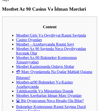
Mostbet Az 90 Casino Və İdman Mərcləri
Content
Mostbet Giriş Və Qeydiyyat Rəsmi Saytında
Casino Oyunları
Mostbet – Azərbaycanda Rəsmi Sayt
Mostbet Az 90 Saytında Necə Qeydiyyatdan
Keçmək Olar
Mostbet Az-90 Bukmeker Kontorunun
Xüsusiyyətləri
Mostbet Kazinosunda Onlayn Slotlar
💳 Mərc Oyunlarında Nə Qədər Məbləğ Qazana
Bilərəm?
Mostbet-az90 Bukmeker Və Kazino
Azərbaycanda
Təhlükəsizlik Və Müştərilərə Dəstək
Mostbet Azerbaijan Idman Mərc Oyunları
💻 Bir Oyunçunun Neçə Hesabı Ola Bilər?
Bukmeker Kontorunun Rəsmi Saytına Daxil