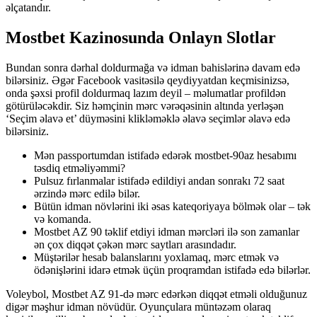
əlçatandır.
Mostbet Kazinosunda Onlayn Slotlar
Bundan sonra dərhal doldurmağa və idman bahislərinə davam edə
bilərsiniz. Əgər Facebook vasitəsilə qeydiyyatdan keçmisinizsə,
onda şəxsi profil doldurmaq lazım deyil – məlumatlar profildən
götürüləcəkdir. Siz həmçinin mərc vərəqəsinin altında yerləşən
‘Seçim əlavə et’ düyməsini klikləməklə əlavə seçimlər əlavə edə
bilərsiniz.
Mən passportumdan istifadə edərək mostbet-90az hesabımı
təsdiq etməliyəmmi?
Pulsuz fırlanmalar istifadə edildiyi andan sonrakı 72 saat
ərzində mərc edilə bilər.
Bütün idman növlərini iki əsas kateqoriyaya bölmək olar – tək
və komanda.
Mostbet AZ 90 təklif etdiyi idman mərcləri ilə son zamanlar
ən çox diqqət çəkən mərc saytları arasındadır.
Müştərilər hesab balanslarını yoxlamaq, mərc etmək və
ödənişlərini idarə etmək üçün proqramdan istifadə edə bilərlər.
Voleybol, Mostbet AZ 91-də mərc edərkən diqqət etməli olduğunuz
digər məşhur idman növüdür. Oyunçulara müntəzəm olaraq