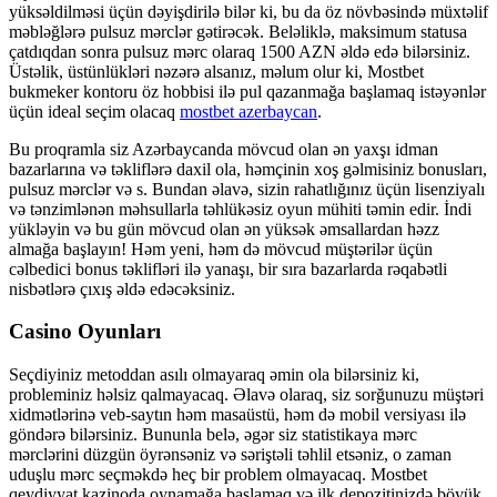
yüksəldilməsi üçün dəyişdirilə bilər ki, bu da öz növbəsində müxtəlif
məbləğlərə pulsuz mərclər gətirəcək. Beləliklə, maksimum statusa
çatdıqdan sonra pulsuz mərc olaraq 1500 AZN əldə edə bilərsiniz.
Üstəlik, üstünlükləri nəzərə alsanız, məlum olur ki, Mostbet
bukmeker kontoru öz hobbisi ilə pul qazanmağa başlamaq istəyənlər
üçün ideal seçim olacaq
mostbet azerbaycan
.
Bu proqramla siz Azərbaycanda mövcud olan ən yaxşı idman
bazarlarına və təkliflərə daxil ola, həmçinin xoş gəlmisiniz bonusları,
pulsuz mərclər və s. Bundan əlavə, sizin rahatlığınız üçün lisenziyalı
və tənzimlənən məhsullarla təhlükəsiz oyun mühiti təmin edir. İndi
yükləyin və bu gün mövcud olan ən yüksək əmsallardan həzz
almağa başlayın! Həm yeni, həm də mövcud müştərilər üçün
cəlbedici bonus təklifləri ilə yanaşı, bir sıra bazarlarda rəqabətli
nisbətlərə çıxış əldə edəcəksiniz.
Casino Oyunları
Seçdiyiniz metoddan asılı olmayaraq əmin ola bilərsiniz ki,
probleminiz həlsiz qalmayacaq. Əlavə olaraq, siz sorğunuzu müştəri
xidmətlərinə veb-saytın həm masaüstü, həm də mobil versiyası ilə
göndərə bilərsiniz. Bununla belə, əgər siz statistikaya mərc
mərclərini düzgün öyrənsəniz və səriştəli təhlil etsəniz, o zaman
uduşlu mərc seçməkdə heç bir problem olmayacaq. Mostbet
qeydiyyat kazinoda oynamağa başlamaq və ilk depozitinizdə böyük