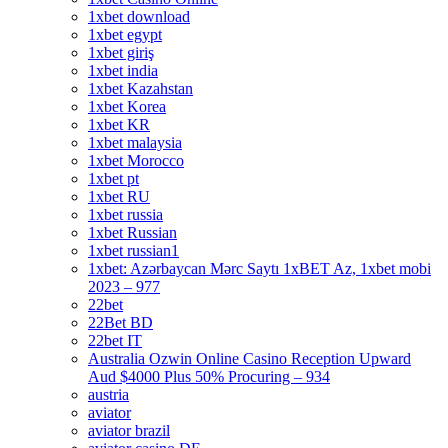
1xbet download
1xbet egypt
1xbet giriş
1xbet india
1xbet Kazahstan
1xbet Korea
1xbet KR
1xbet malaysia
1xbet Morocco
1xbet pt
1xbet RU
1xbet russia
1xbet Russian
1xbet russian1
1xbet: Azərbaycan Mərc Saytı 1xBET Az, 1xbet mobi
2023 – 977
22bet
22Bet BD
22bet IT
Australia Ozwin Online Casino Reception Upward
Aud $4000 Plus 50% Procuring – 934
austria
aviator
aviator brazil