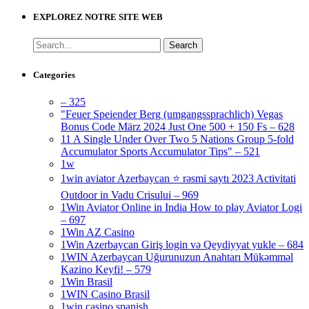
EXPLOREZ NOTRE SITE WEB
Categories
– 325
"Feuer Speiender Berg (umgangssprachlich) Vegas
Bonus Code März 2024 Just One 500 + 150 Fs – 628
11 A Single Under Over Two 5 Nations Group 5-fold
Accumulator Sports Accumulator Tips" – 521
1w
1win aviator Azerbaycan ⭐️ rəsmi saytı 2023 Activitati
Outdoor in Vadu Crisului – 969
1Win Aviator Online in India How to play Aviator Logi
– 697
1Win AZ Casino
1Win Azerbaycan Giriş login və Qeydiyyat yukle – 684
1WIN Azerbaycan Uğurunuzun Anahtarı Mükəmməl
Kazino Keyfi! – 579
1Win Brasil
1WIN Casino Brasil
1win casino spanish