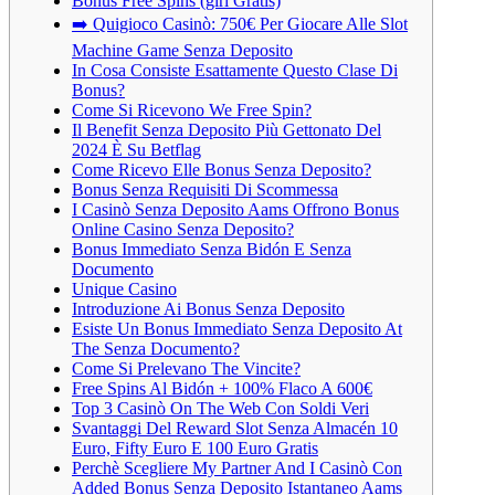
Bonus Free Spins (giri Gratis)
➡️ Quigioco Casinò: 750€ Per Giocare Alle Slot
Machine Game Senza Deposito
In Cosa Consiste Esattamente Questo Clase Di
Bonus?
Come Si Ricevono We Free Spin?
Il Benefit Senza Deposito Più Gettonato Del
2024 È Su Betflag
Come Ricevo Elle Bonus Senza Deposito?
Bonus Senza Requisiti Di Scommessa
I Casinò Senza Deposito Aams Offrono Bonus
Online Casino Senza Deposito?
Bonus Immediato Senza Bidón E Senza
Documento
Unique Casino
Introduzione Ai Bonus Senza Deposito
Esiste Un Bonus Immediato Senza Deposito At
The Senza Documento?
Come Si Prelevano The Vincite?
Free Spins Al Bidón + 100% Flaco A 600€
Top 3 Casinò On The Web Con Soldi Veri
Svantaggi Del Reward Slot Senza Almacén 10
Euro, Fifty Euro E 100 Euro Gratis
Perchè Scegliere My Partner And I Casinò Con
Added Bonus Senza Deposito Istantaneo Aams