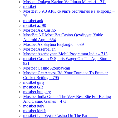
Mosbet: Onlayn Kazino Və Idman Mərcləri – 311
mostbet
MostBet 5 9.3 APK скачать бесплатно на андроид –
36
mostbet apk
mostbet az 90
Mostbet AZ Casino
MostBet AZ Most Bet Casino Qeydiyyat, Yukle
Android App – 654
Mostbet Az Saytına Başlanğıc – 689
Mostbet Azerbaijan
Mostbet Azerbaycan Mobil Proqramını Indir – 713
‎mostbet Casino & Sports Wager On The App Store –
821
Mostbet Casino Azerbaycan
Mostbet Get Access Bd: Your Entrance To Premier
Cricket Betting – 795
mostbet giriş
mostbet GR
mostbet hungary
Mostbet India Guide: The Very Best Site For Betting
And Casino Games – 473
mostbet italy
mostbet kirish
‎mostbet Las Vegas Casino On The Particular