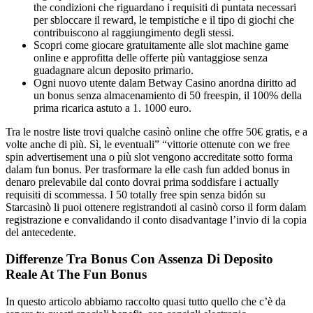
the condizioni che riguardano i requisiti di puntata necessari
per sbloccare il reward, le tempistiche e il tipo di giochi che
contribuiscono al raggiungimento degli stessi.
Scopri come giocare gratuitamente alle slot machine game
online e approfitta delle offerte più vantaggiose senza
guadagnare alcun deposito primario.
Ogni nuovo utente dalam Betway Casino anordna diritto ad
un bonus senza almacenamiento di 50 freespin, il 100% della
prima ricarica astuto a 1. 1000 euro.
Tra le nostre liste trovi qualche casinò online che offre 50€ gratis, e a
volte anche di più. Sì, le eventuali” “vittorie ottenute con we free
spin advertisement una o più slot vengono accreditate sotto forma
dalam fun bonus. Per trasformare la elle cash fun added bonus in
denaro prelevabile dal conto dovrai prima soddisfare i actually
requisiti di scommessa. I 50 totally free spin senza bidón su
Starcasinò li puoi ottenere registrandoti al casinò corso il form dalam
registrazione e convalidando il conto disadvantage l’invio di la copia
del antecedente.
Differenze Tra Bonus Con Assenza Di Deposito
Reale At The Fun Bonus
In questo articolo abbiamo raccolto quasi tutto quello che c’è da