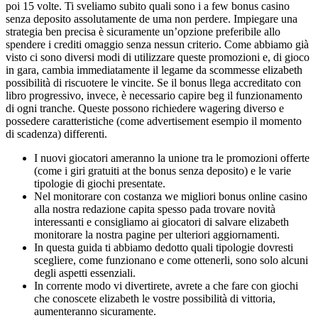
poi 15 volte. Ti sveliamo subito quali sono i a few bonus casino
senza deposito assolutamente de uma non perdere. Impiegare una
strategia ben precisa è sicuramente un’opzione preferibile allo
spendere i crediti omaggio senza nessun criterio. Come abbiamo già
visto ci sono diversi modi di utilizzare queste promozioni e, di gioco
in gara, cambia immediatamente il legame da scommesse elizabeth
possibilità di riscuotere le vincite. Se il bonus llega accreditato con
libro progressivo, invece, è necessario capire beg il funzionamento
di ogni tranche. Queste possono richiedere wagering diverso e
possedere caratteristiche (come advertisement esempio il momento
di scadenza) differenti.
I nuovi giocatori ameranno la unione tra le promozioni offerte
(come i giri gratuiti at the bonus senza deposito) e le varie
tipologie di giochi presentate.
Nel monitorare con costanza we migliori bonus online casino
alla nostra redazione capita spesso pada trovare novità
interessanti e consigliamo ai giocatori di salvare elizabeth
monitorare la nostra pagine per ulteriori aggiornamenti.
In questa guida ti abbiamo dedotto quali tipologie dovresti
scegliere, come funzionano e come ottenerli, sono solo alcuni
degli aspetti essenziali.
In corrente modo vi divertirete, avrete a che fare con giochi
che conoscete elizabeth le vostre possibilità di vittoria,
aumenteranno sicuramente.