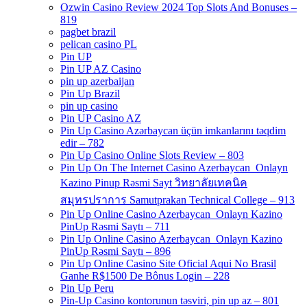
Ozwin Casino Review 2024 Top Slots And Bonuses –
819
pagbet brazil
pelican casino PL
Pin UP
Pin UP AZ Casino
pin up azerbaijan
Pin Up Brazil
pin up casino
Pin UP Casino AZ
Pin Up Casino Azərbaycan üçün imkanlarını təqdim
edir – 782
Pin Up Casino Online Slots Review – 803
Pin Up On The Internet Casino Azerbaycan ️ Onlayn
Kazino Pinup Rəsmi Sayt วิทยาลัยเทคนิค
สมุทรปราการ Samutprakan Technical College – 913
Pin Up Online Casino Azerbaycan ️ Onlayn Kazino
PinUp Rəsmi Saytı – 711
Pin Up Online Casino Azerbaycan ️ Onlayn Kazino
PinUp Rəsmi Saytı – 896
Pin Up Online Casino Site Oficial Aqui No Brasil
Ganhe R$1500 De Bônus Login – 228
Pin Up Peru
Pin-Up Casino kontorunun təsviri, pin up az – 801