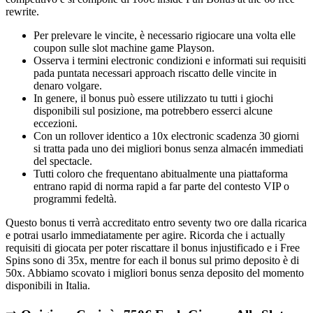
rewrite.
Per prelevare le vincite, è necessario rigiocare una volta elle
coupon sulle slot machine game Playson.
Osserva i termini electronic condizioni e informati sui requisiti
pada puntata necessari approach riscatto delle vincite in
denaro volgare.
In genere, il bonus può essere utilizzato tu tutti i giochi
disponibili sul posizione, ma potrebbero esserci alcune
eccezioni.
Con un rollover identico a 10x electronic scadenza 30 giorni
si tratta pada uno dei migliori bonus senza almacén immediati
del spectacle.
Tutti coloro che frequentano abitualmente una piattaforma
entrano rapid di norma rapid a far parte del contesto VIP o
programmi fedeltà.
Questo bonus ti verrà accreditato entro seventy two ore dalla ricarica
e potrai usarlo immediatamente per agire. Ricorda che i actually
requisiti di giocata per poter riscattare il bonus injustificado e i Free
Spins sono di 35x, mentre for each il bonus sul primo deposito è di
50x. Abbiamo scovato i migliori bonus senza deposito del momento
disponibili in Italia.