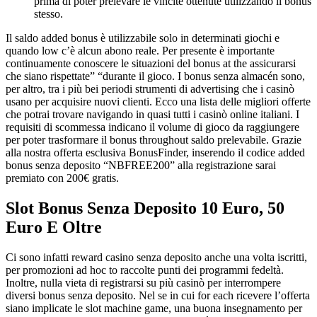
prima di poter prelevare le vincite ottenute utilizzando il bonus
stesso.
Il saldo added bonus è utilizzabile solo in determinati giochi e
quando low c’è alcun abono reale. Per presente è importante
continuamente conoscere le situazioni del bonus at the assicurarsi
che siano rispettate” “durante il gioco. I bonus senza almacén sono,
per altro, tra i più bei periodi strumenti di advertising che i casinò
usano per acquisire nuovi clienti. Ecco una lista delle migliori offerte
che potrai trovare navigando in quasi tutti i casinò online italiani. I
requisiti di scommessa indicano il volume di gioco da raggiungere
per poter trasformare il bonus throughout saldo prelevabile. Grazie
alla nostra offerta esclusiva BonusFinder, inserendo il codice added
bonus senza deposito “NBFREE200” alla registrazione sarai
premiato con 200€ gratis.
Slot Bonus Senza Deposito 10 Euro, 50
Euro E Oltre
Ci sono infatti reward casino senza deposito anche una volta iscritti,
per promozioni ad hoc to raccolte punti dei programmi fedeltà.
Inoltre, nulla vieta di registrarsi su più casinò per interrompere
diversi bonus senza deposito. Nel se in cui for each ricevere l’offerta
siano implicate le slot machine game, una buona insegnamento per