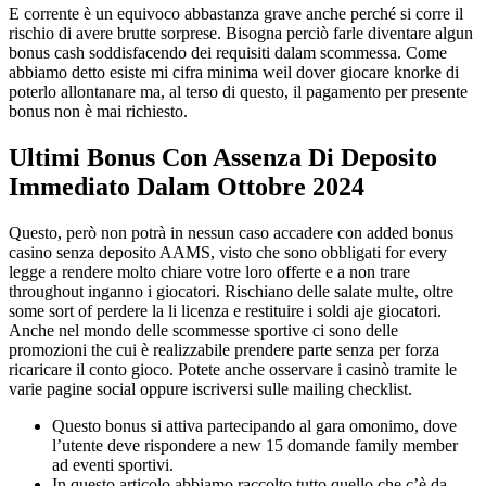
E corrente è un equivoco abbastanza grave anche perché si corre il
rischio di avere brutte sorprese. Bisogna perciò farle diventare algun
bonus cash soddisfacendo dei requisiti dalam scommessa. Come
abbiamo detto esiste mi cifra minima weil dover giocare knorke di
poterlo allontanare ma, al terso di questo, il pagamento per presente
bonus non è mai richiesto.
Ultimi Bonus Con Assenza Di Deposito
Immediato Dalam Ottobre 2024
Questo, però non potrà in nessun caso accadere con added bonus
casino senza deposito AAMS, visto che sono obbligati for every
legge a rendere molto chiare votre loro offerte e a non trare
throughout inganno i giocatori. Rischiano delle salate multe, oltre
some sort of perdere la li licenza e restituire i soldi aje giocatori.
Anche nel mondo delle scommesse sportive ci sono delle
promozioni the cui è realizzabile prendere parte senza per forza
ricaricare il conto gioco. Potete anche osservare i casinò tramite le
varie pagine social oppure iscriversi sulle mailing checklist.
Questo bonus si attiva partecipando al gara omonimo, dove
l’utente deve rispondere a new 15 domande family member
ad eventi sportivi.
In questo articolo abbiamo raccolto tutto quello che c’è da