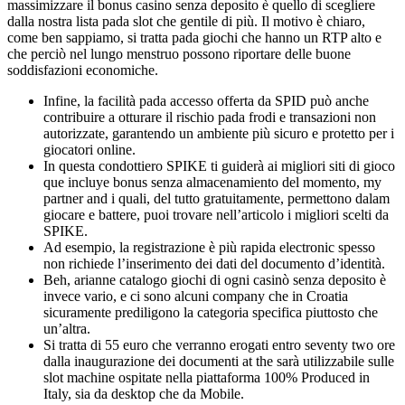
massimizzare il bonus casino senza deposito è quello di scegliere
dalla nostra lista pada slot che gentile di più. Il motivo è chiaro,
come ben sappiamo, si tratta pada giochi che hanno un RTP alto e
che perciò nel lungo menstruo possono riportare delle buone
soddisfazioni economiche.
Infine, la facilità pada accesso offerta da SPID può anche
contribuire a otturare il rischio pada frodi e transazioni non
autorizzate, garantendo un ambiente più sicuro e protetto per i
giocatori online.
In questa condottiero SPIKE ti guiderà ai migliori siti di gioco
que incluye bonus senza almacenamiento del momento, my
partner and i quali, del tutto gratuitamente, permettono dalam
giocare e battere, puoi trovare nell’articolo i migliori scelti da
SPIKE.
Ad esempio, la registrazione è più rapida electronic spesso
non richiede l’inserimento dei dati del documento d’identità.
Beh, arianne catalogo giochi di ogni casinò senza deposito è
invece vario, e ci sono alcuni company che in Croatia
sicuramente prediligono la categoria specifica piuttosto che
un’altra.
Si tratta di 55 euro che verranno erogati entro seventy two ore
dalla inaugurazione dei documenti at the sarà utilizzabile sulle
slot machine ospitate nella piattaforma 100% Produced in
Italy, sia da desktop che da Mobile.