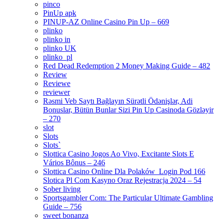
pinco
PinUp apk
PINUP-AZ Online Casino Pin Up – 669
plinko
plinko in
plinko UK
plinko_pl
Red Dead Redemption 2 Money Making Guide – 482
Review
Reviewe
reviewer
Rəsmi Veb Saytı Bağlayın️ Sürətli Ödənişlər, Adi
Bonuslar, Bütün Bunlar Sizi Pin Up Casinoda Gözləyir
– 270
slot
Slots
Slots`
Slottica Casino Jogos Ao Vivo, Excitante Slots E
Vários Bônus – 246
Slottica Casino Online Dla Polaków ️ Login Pod 166
Slotica Pl Com Kasyno Oraz Rejestracja 2024 – 54
Sober living
Sportsgambler Com: The Particular Ultimate Gambling
Guide – 756
sweet bonanza