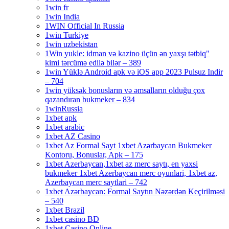
1win fr
1win India
1WIN Official In Russia
1win Turkiye
1win uzbekistan
1Win yukle: idman və kazino üçün ən yaxşı tətbiq"
kimi tərcümə edilə bilər – 389
1win Yüklə Android apk və iOS app 2023 Pulsuz Indir
– 704
1win yüksək bonusların və əmsalların olduğu çox
qazandıran bukmeker – 834
1winRussia
1xbet apk
1xbet arabic
1xbet AZ Casino
1xbet Az Formal Sayt 1xbet Azərbaycan Bukmeker
Kontoru, Bonuslar, Apk – 175
1xbet Azerbaycan,1xbet az merc saytı, en yaxsi
bukmeker 1xbet Azerbaycan merc oyunlari, 1xbet az,
Azerbaycan merc saytlari – 742
1xbet Azərbaycan: Formal Saytın Nəzərdən Keçirilməsi
– 540
1xbet Brazil
1xbet casino BD
1xbet Casino Online