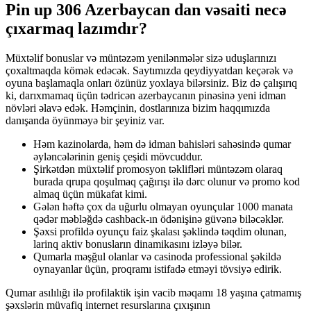
Pin up 306 Azerbaycan dan vəsaiti necə
çıxarmaq lazımdır?
Müxtəlif bonuslar və müntəzəm yenilənmələr sizə uduşlarınızı
çoxaltmaqda kömək edəcək. Saytımızda qeydiyyatdan keçərək və
oyuna başlamaqla onları özünüz yoxlaya bilərsiniz. Biz də çalışırıq
ki, darıxmamaq üçün tədricən azerbaycanın pinəsinə yeni idman
növləri əlavə edək. Həmçinin, dostlarınıza bizim haqqımızda
danışanda öyünməyə bir şeyiniz var.
Həm kazinolarda, həm də idman bahisləri sahəsində qumar
əyləncələrinin geniş çeşidi mövcuddur.
Şirkətdən müxtəlif promosyon təklifləri müntəzəm olaraq
burada qrupa qoşulmaq çağırışı ilə dərc olunur və promo kod
almaq üçün mükafat kimi.
Gələn həftə çox da uğurlu olmayan oyunçular 1000 manata
qədər məbləğdə cashback-ın ödənişinə güvənə biləcəklər.
Şəxsi profildə oyunçu faiz şkalası şəklində təqdim olunan,
larinq aktiv bonusların dinamikasını izləyə bilər.
Qumarla məşğul olanlar və casinoda professional şəkildə
oynayanlar üçün, proqramı istifadə etməyi tövsiyə edirik.
Qumar asılılığı ilə profilaktik işin vacib məqamı 18 yaşına çatmamış
şəxslərin müvafiq internet resurslarına çıxışının