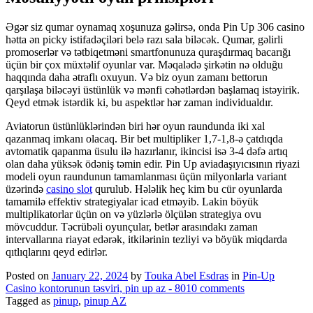
Əgər siz qumar oynamaq xoşunuza gəlirsə, onda Pin Up 306 casino
hətta ən picky istifadəçiləri belə razı sala biləcək. Qumar, gəlirli
promoserlər və tətbiqetməni smartfonunuza quraşdırmaq bacarığı
üçün bir çox müxtəlif oyunlar var. Məqalədə şirkətin nə olduğu
haqqında daha ətraflı oxuyun. Və biz oyun zamanı bettorun
qarşılaşa biləcəyi üstünlük və mənfi cəhətlərdən başlamaq istəyirik.
Qeyd etmək istərdik ki, bu aspektlər hər zaman individualdır.
Aviatorun üstünlüklərindən biri hər oyun raundunda iki xal
qazanmaq imkanı olacaq. Bir bet multipliker 1,7-1,8-ə çatdıqda
avtomatik qapanma üsulu ilə hazırlanır, ikincisi isə 3-4 dəfə artıq
olan daha yüksək ödəniş təmin edir. Pin Up aviadaşıyıcısının riyazi
modeli oyun raundunun tamamlanması üçün milyonlarla variant
üzərində
casino slot
qurulub. Hələlik heç kim bu cür oyunlarda
tamamilə effektiv strategiyalar icad etməyib. Lakin böyük
multiplikatorlar üçün on və yüzlərlə ölçülən strategiya ovu
mövcuddur. Təcrübəli oyunçular, betlər arasındakı zaman
intervallarına riayət edərək, itkilərinin tezliyi və böyük miqdarda
qıtlıqlarını qeyd edirlər.
Posted on
January 22, 2024
by
Touka Abel Esdras
in
Pin-Up
Casino kontorunun təsviri, pin up az - 801
0 comments
Tagged as
pinup
,
pinup AZ