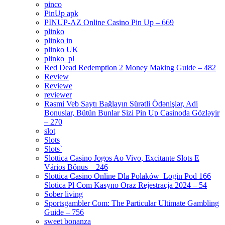
pinco
PinUp apk
PINUP-AZ Online Casino Pin Up – 669
plinko
plinko in
plinko UK
plinko_pl
Red Dead Redemption 2 Money Making Guide – 482
Review
Reviewe
reviewer
Rəsmi Veb Saytı Bağlayın️ Sürətli Ödənişlər, Adi
Bonuslar, Bütün Bunlar Sizi Pin Up Casinoda Gözləyir
– 270
slot
Slots
Slots`
Slottica Casino Jogos Ao Vivo, Excitante Slots E
Vários Bônus – 246
Slottica Casino Online Dla Polaków ️ Login Pod 166
Slotica Pl Com Kasyno Oraz Rejestracja 2024 – 54
Sober living
Sportsgambler Com: The Particular Ultimate Gambling
Guide – 756
sweet bonanza