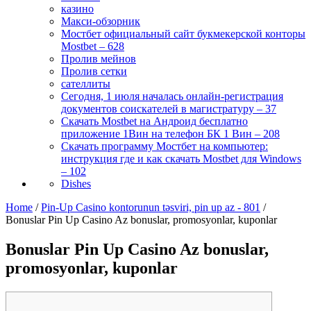
казино
Макси-обзорник
Мостбет официальный сайт букмекерской конторы
Mostbet – 628
Пролив мейнов
Пролив сетки
сателлиты
Сегодня, 1 июля началась онлайн-регистрация
документов соискателей в магистратуру – 37
Скачать Mostbet на Андроид бесплатно
приложение 1Вин на телефон БК 1 Вин – 208
Скачать программу Мостбет на компьютер:
инструкция где и как скачать Mostbet для Windows
– 102
Dishes
Home
/
Pin-Up Casino kontorunun təsviri, pin up az - 801
/
Bonuslar Pin Up Casino Az bonuslar, promosyonlar, kuponlar
Bonuslar Pin Up Casino Az bonuslar,
promosyonlar, kuponlar