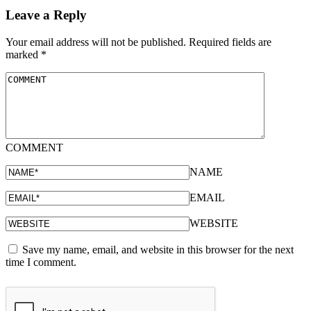
Leave a Reply
Your email address will not be published.
Required fields are
marked
*
COMMENT
NAME
EMAIL
WEBSITE
Save my name, email, and website in this browser for the next
time I comment.