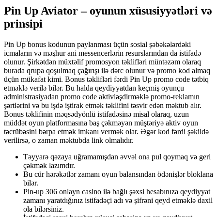
Pin Up Aviator – oyunun xüsusiyyətləri və
prinsipi
Pin Up bonus kodunun paylanması üçün sosial şəbəkələrdəki
icmaların və məşhur ani messencerlərin resurslarından da istifadə
olunur. Şirkətdən müxtəlif promosyon təklifləri müntəzəm olaraq
burada qrupa qoşulmaq çağırışı ilə dərc olunur və promo kod almaq
üçün mükafat kimi. Bonus təklifləri fərdi Pin Up promo code tətbiq
etməklə verilə bilər. Bu halda qeydiyyatdan keçmiş oyunçu
administrasiyadan promo code aktivləşdirməklə promo-reklamın
şərtlərini və bu işdə iştirak etmək təklifini təsvir edən məktub alır.
Bonus təklifinin məqsədyönlü istifadəsinə misal olaraq, uzun
müddət oyun platformasına baş çəkməyən müştəriyə aktiv oyun
təcrübəsini bərpa etmək imkanı vermək olar. Əgər kod fərdi şəkildə
verilirsə, o zaman məktubda link olmalıdır.
Təyyarə qəzaya uğramamışdan əvvəl ona pul qoymaq və geri
çəkmək lazımdır.
Bu cür hərəkətlər zamanı oyun balansından ödənişlər bloklana
bilər.
Pin-up 306 onlayn casino ilə bağlı şəxsi hesabınıza qeydiyyat
zamanı yaratdığınız istifadəçi adı və şifrəni qeyd etməklə daxil
ola bilərsiniz.