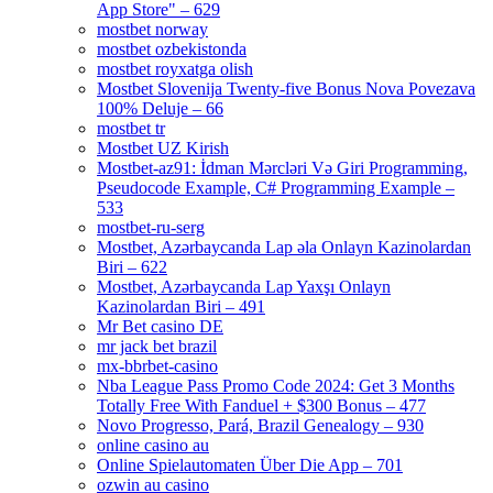
App Store" – 629
mostbet norway
mostbet ozbekistonda
mostbet royxatga olish
Mostbet Slovenija Twenty-five Bonus Nova Povezava
100% Deluje – 66
mostbet tr
Mostbet UZ Kirish
Mostbet-az91: İdman Mərcləri Və Giri Programming,
Pseudocode Example, C# Programming Example –
533
mostbet-ru-serg
Mostbet, Azərbaycanda Lap əla Onlayn Kazinolardan
Biri – 622
Mostbet, Azərbaycanda Lap Yaxşı Onlayn
Kazinolardan Biri – 491
Mr Bet casino DE
mr jack bet brazil
mx-bbrbet-casino
Nba League Pass Promo Code 2024: Get 3 Months
Totally Free With Fanduel + $300 Bonus – 477
Novo Progresso, Pará, Brazil Genealogy – 930
online casino au
Online Spielautomaten Über Die App – 701
ozwin au casino