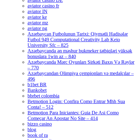
aviator casino DE
aviator casino fr
aviator IN
aviator ke
aviator mz
aviator ng
Azərbaycan Futbolunun Tarixi: Qiymətli Hadisələr
Futbol 949 Computational Creativity Lab Keio
University Sfc – 825
Azərbaycanda ən məşhur bukmeker tətbiqləri yüksək
bonuslara 1win az – 840
Azərbaycanda Mərc Oyunları Şirkəti Baxış Və Rəylər
– 770
Azərbaycandan Olimpiya çempionları və medalçılar –
496
b1bet BR
Bankobet
bbrbet colombia
Betmotion Login: Confira Como Entrar Mhh Sua
Conta! – 512
Betmotion Para Iniciantes: Guia De Asi Como
Começar An Apostar No Site – 414
bizzo casino
blog
book of ra