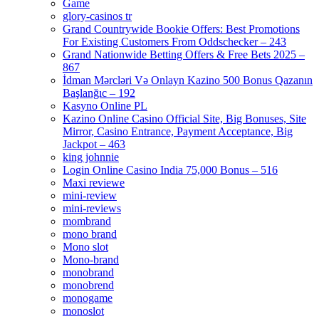
Game
glory-casinos tr
Grand Countrywide Bookie Offers: Best Promotions
For Existing Customers From Oddschecker – 243
Grand Nationwide Betting Offers & Free Bets 2025 –
867
İdman Mərcləri Və Onlayn Kazino 500 Bonus Qazanın
Başlanğıc – 192
Kasyno Online PL
Kazino Online Casino Official Site, Big Bonuses, Site
Mirror, Casino Entrance, Payment Acceptance, Big
Jackpot – 463
king johnnie
Login Online Casino India 75,000 Bonus – 516
Maxi reviewe
mini-review
mini-reviews
mombrand
mono brand
Mono slot
Mono-brand
monobrand
monobrend
monogame
monoslot