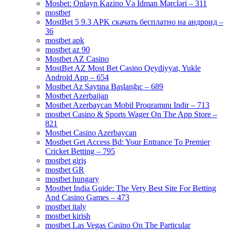
Mosbet: Onlayn Kazino Və Idman Mərcləri – 311
mostbet
MostBet 5 9.3 APK скачать бесплатно на андроид –
36
mostbet apk
mostbet az 90
Mostbet AZ Casino
MostBet AZ Most Bet Casino Qeydiyyat, Yukle
Android App – 654
Mostbet Az Saytına Başlanğıc – 689
Mostbet Azerbaijan
Mostbet Azerbaycan Mobil Proqramını Indir – 713
‎mostbet Casino & Sports Wager On The App Store –
821
Mostbet Casino Azerbaycan
Mostbet Get Access Bd: Your Entrance To Premier
Cricket Betting – 795
mostbet giriş
mostbet GR
mostbet hungary
Mostbet India Guide: The Very Best Site For Betting
And Casino Games – 473
mostbet italy
mostbet kirish
‎mostbet Las Vegas Casino On The Particular