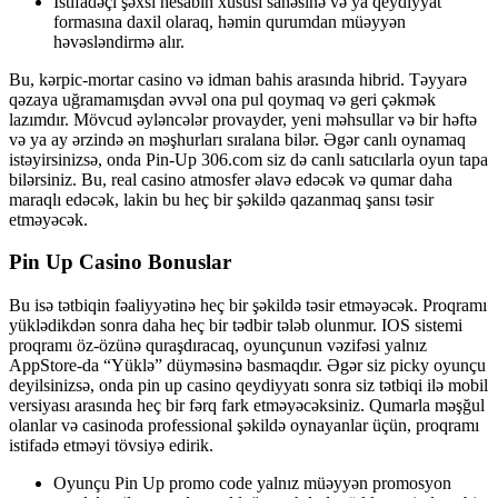
İstifadəçi şəxsi hesabın xüsusi sahəsinə və ya qeydiyyat
formasına daxil olaraq, həmin qurumdan müəyyən
həvəsləndirmə alır.
Bu, kərpic-mortar casino və idman bahis arasında hibrid. Təyyarə
qəzaya uğramamışdan əvvəl ona pul qoymaq və geri çəkmək
lazımdır. Mövcud əyləncələr provayder, yeni məhsullar və bir həftə
və ya ay ərzində ən məşhurları sıralana bilər. Əgər canlı oynamaq
istəyirsinizsə, onda Pin-Up 306.com siz də canlı satıcılarla oyun tapa
bilərsiniz. Bu, real casino atmosfer əlavə edəcək və qumar daha
maraqlı edəcək, lakin bu heç bir şəkildə qazanmaq şansı təsir
etməyəcək.
Pin Up Casino Bonuslar
Bu isə tətbiqin fəaliyyətinə heç bir şəkildə təsir etməyəcək. Proqramı
yüklədikdən sonra daha heç bir tədbir tələb olunmur. IOS sistemi
proqramı öz-özünə quraşdıracaq, oyunçunun vəzifəsi yalnız
AppStore-da “Yüklə” düyməsinə basmaqdır. Əgər siz picky oyunçu
deyilsinizsə, onda pin up casino qeydiyyatı sonra siz tətbiqi ilə mobil
versiyası arasında heç bir fərq fark etməyəcəksiniz. Qumarla məşğul
olanlar və casinoda professional şəkildə oynayanlar üçün, proqramı
istifadə etməyi tövsiyə edirik.
Oyunçu Pin Up promo code yalnız müəyyən promosyon