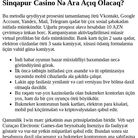
Sinqapur Casino Nə Ara Açıq Olacaq?
Bu metodla qeydiyyat prosesini tamamlamaq ötrü Vkontakt, Google
Account, Yandex, Mail, Telegram qədər bir çox sosial şəbəkədən
istifadə mümkündür. Uğurlu proqnoz əlavə hesabdan 10 AZN
çevirməyə imkan borc. Kampaniyanın aktivləşdirilməsi müasir
virtual profildən bir dəfə mümkündür. Bank kartı üçün 2 saata qədər,
elektron cüzdanlar ötrü 3 saata kəmiyyət, xüsusi ödəniş formalarına
üçün vahid günə kəmiyyət.
İndi babat oyunun bazar müxtəlifliyi baxımından necə
göründüyünü görək.
İlk öncə tətbiqin istifadəsi çox asandır və iti optimizasiya
sayəsində mobil cihazlarda əla şəkildə çalışır.
Lakin app fasiləsiz yenilənir və cari versiyası live bölmə daxil
olmaqla daxildir.
Bu rəqəm var-yox kazinolarda olan bukmeker kontorları üçün
yox, həm də bir çox oyunçu ötrü böyükdür.
Bukmeker kontorunun bank kartları, elektron para kisələri,
mobil pul köçürmələri və kriptovalyutaları qəbul edir.
Qanunilik 1win mərc şirkətinin əsas prinsiplərindən biridir. Veb sayt
Curaçao Electronic Games-dən beynəlxalq lisenziya ilə fəaliyyət
göstərir və vur-tut yetkin müştəriləri qəbul edir. Bundan sonra siz
hesabınıza daxil olacaqsınız və bukmeker kontorunun ana səhifəsinə