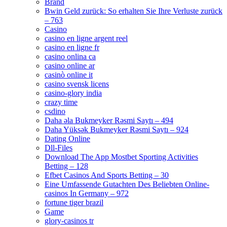
Brand
Bwin Geld zurück: So erhalten Sie Ihre Verluste zurück
– 763
Casino
casino en ligne argent reel
casino en ligne fr
casino onlina ca
casino online ar
casinò online it
casino svensk licens
casino-glory india
crazy time
csdino
Daha əla Bukmeyker Rəsmi Saytı – 494
Daha Yüksək Bukmeyker Rəsmi Saytı – 924
Dating Online
Dll-Files
Download The App Mostbet Sporting Activities
Betting – 128
Efbet Casinos And Sports Betting – 30
Eine Umfassende Gutachten Des Beliebten Online-
casinos In Germany – 972
fortune tiger brazil
Game
glory-casinos tr