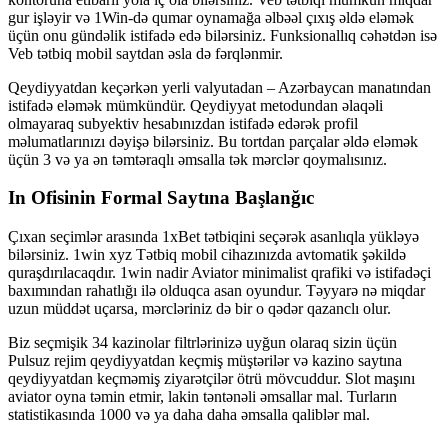
gur işləyir və 1Win-də qumar oynamağa əlbəəl çıxış əldə eləmək
üçün onu gündəlik istifadə edə bilərsiniz. Funksionallıq cəhətdən isə
Veb tətbiq mobil saytdan əsla də fərqlənmir.
Qeydiyyatdan keçərkən yerli valyutadan – Azərbaycan manatından
istifadə eləmək mümkündür. Qeydiyyat metodundan əlaqəli
olmayaraq subyektiv hesabınızdan istifadə edərək profil
məlumatlarınızı dəyişə bilərsiniz. Bu tortdan parçalar əldə eləmək
üçün 3 və ya ən təmtəraqlı əmsalla tək mərclər qoymalısınız.
In Ofisinin Formal Saytına Başlanğıc
Çıxan seçimlər arasında 1xBet tətbiqini seçərək asanlıqla yükləyə
bilərsiniz. 1win xyz Tətbiq mobil cihazınızda avtomatik şəkildə
quraşdırılacaqdır. 1win nadir Aviator minimalist qrafiki və istifadəçi
baxımından rahatlığı ilə olduqca asan oyundur. Təyyarə nə miqdar
uzun müddət uçarsa, mərcləriniz də bir o qədər qazanclı olur.
Biz seçmişik 34 kazinolar filtrlərinizə uyğun olaraq sizin üçün
Pulsuz rejim qeydiyyatdan keçmiş müştərilər və kazino saytına
qeydiyyatdan keçməmiş ziyarətçilər ötrü mövcuddur. Slot maşını
aviator oyna təmin etmir, lakin təntənəli əmsallar mal. Turların
statistikasında 1000 və ya daha daha əmsalla qaliblər mal.