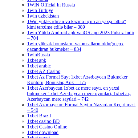
1WIN Official In Russia
1win Turkiye
1win uzbekistan
1Win yukle: idman və kazino üçün ən yaxşı tətbiq"
kimi tərcümə edilə bilər – 389
1win Yüklə Android apk və iOS app 2023 Pulsuz Indir
– 704
1win yüksək bonusların və əmsalların olduğu çox
qazandıran bukmeker – 834
1winRussia
1xbet apk
1xbet arabic
1xbet AZ Casino
1xbet Az Formal Sayt 1xbet Azərbaycan Bukmeker
Kontoru, Bonuslar, Apk – 175
1xbet Azerbaycan,1xbet az merc saytı, en yaxsi
bukmeker 1xbet Azerbaycan merc oyunlari, 1xbet az,
Azerbaycan merc saytlari – 742
1xbet Azərbaycan: Formal Saytın Nəzərdən Keçirilməsi
– 540
1xbet Brazil
1xbet casino BD
1xbet Casino Online
1xbet download
1xbet egypt