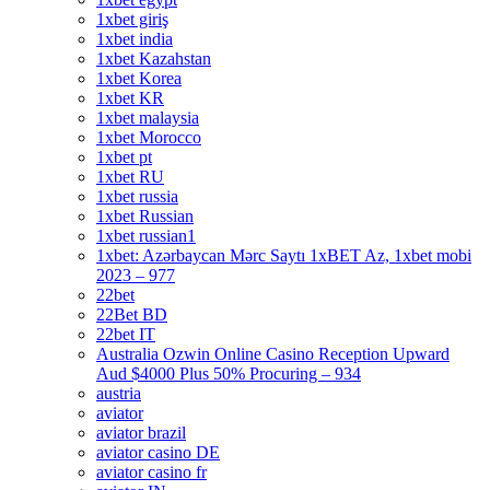
1xbet giriş
1xbet india
1xbet Kazahstan
1xbet Korea
1xbet KR
1xbet malaysia
1xbet Morocco
1xbet pt
1xbet RU
1xbet russia
1xbet Russian
1xbet russian1
1xbet: Azərbaycan Mərc Saytı 1xBET Az, 1xbet mobi
2023 – 977
22bet
22Bet BD
22bet IT
Australia Ozwin Online Casino Reception Upward
Aud $4000 Plus 50% Procuring – 934
austria
aviator
aviator brazil
aviator casino DE
aviator casino fr