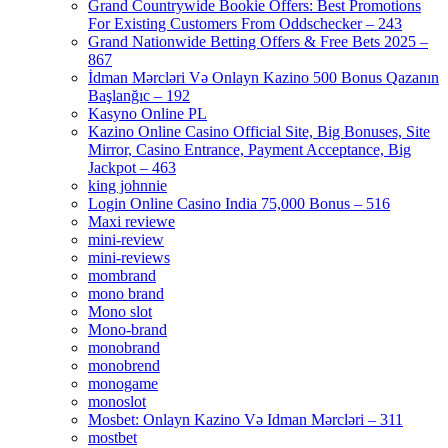
Grand Countrywide Bookie Offers: Best Promotions
For Existing Customers From Oddschecker – 243
Grand Nationwide Betting Offers & Free Bets 2025 –
867
İdman Mərcləri Və Onlayn Kazino 500 Bonus Qazanın
Başlanğıc – 192
Kasyno Online PL
Kazino Online Casino Official Site, Big Bonuses, Site
Mirror, Casino Entrance, Payment Acceptance, Big
Jackpot – 463
king johnnie
Login Online Casino India 75,000 Bonus – 516
Maxi reviewe
mini-review
mini-reviews
mombrand
mono brand
Mono slot
Mono-brand
monobrand
monobrend
monogame
monoslot
Mosbet: Onlayn Kazino Və Idman Mərcləri – 311
mostbet