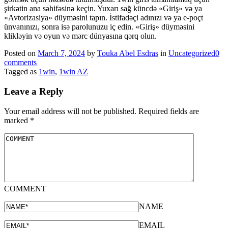
şirkətin ana səhifəsinə keçin. Yuxarı sağ küncdə «Giriş» və ya
«Avtorizasiya» düyməsini tapın. İstifadəçi adınızı və ya e-poçt
ünvanınızı, sonra isə parolunuzu iç edin. «Giriş» düyməsini
klikləyin və oyun və mərc dünyasına qərq olun.
Posted on
March 7, 2024
by
Touka Abel Esdras
in
Uncategorized
0
comments
Tagged as
1win
,
1win AZ
Leave a Reply
Your email address will not be published.
Required fields are
marked
*
COMMENT
NAME
EMAIL