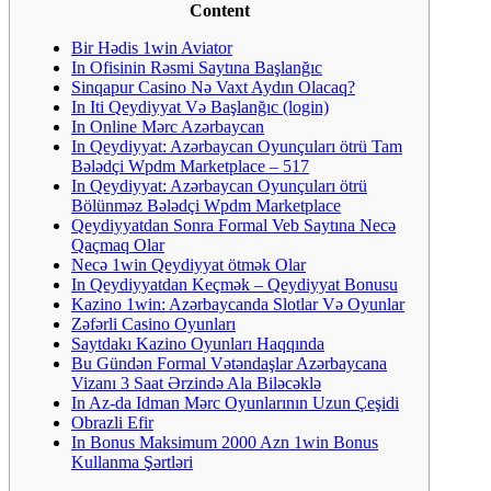
Content
Bir Hədis 1win Aviator
In Ofisinin Rəsmi Saytına Başlanğıc
Sinqapur Casino Nə Vaxt Aydın Olacaq?
In Iti Qeydiyyat Və Başlanğıc (login)
In Online Mərc Azərbaycan
In Qeydiyyat: Azərbaycan Oyunçuları ötrü Tam
Bələdçi Wpdm Marketplace – 517
In Qeydiyyat: Azərbaycan Oyunçuları ötrü
Bölünməz Bələdçi Wpdm Marketplace
Qeydiyyatdan Sonra Formal Veb Saytına Necə
Qaçmaq Olar
Necə 1win Qeydiyyat ötmək Olar
In Qeydiyyatdan Keçmək – Qeydiyyat Bonusu
Kazino 1win: Azərbaycanda Slotlar Və Oyunlar
Zəfərli Casino Oyunları
Saytdakı Kazino Oyunları Haqqında
Bu Gündən Formal Vətəndaşlar Azərbaycana
Vizanı 3 Saat Ərzində Ala Biləcəklə
In Az-da Idman Mərc Oyunlarının Uzun Çeşidi
Obrazli Efir
In Bonus Maksimum 2000 Azn 1win Bonus
Kullanma Şərtləri