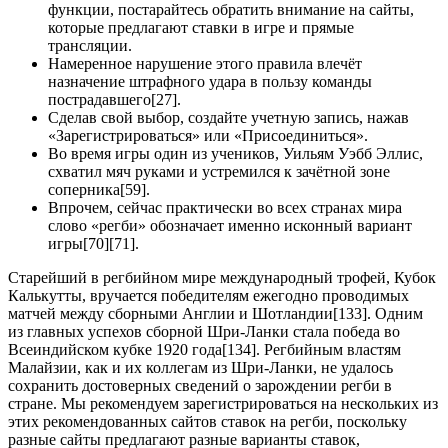
функции, постарайтесь обратить внимание на сайты,
которые предлагают ставки в игре и прямые
трансляции.
Намеренное нарушение этого правила влечёт
назначение штрафного удара в пользу команды
пострадавшего[27].
Сделав свой выбор, создайте учетную запись, нажав
«Зарегистрироваться» или «Присоединиться».
Во время игры один из учеников, Уильям Уэбб Эллис,
схватил мяч руками и устремился к зачётной зоне
соперника[59].
Впрочем, сейчас практически во всех странах мира
слово «регби» обозначает именно исконный вариант
игры[70][71].
Старейший в регбийном мире международный трофей, Кубок
Калькутты, вручается победителям ежегодно проводимых
матчей между сборными Англии и Шотландии[133]. Одним
из главных успехов сборной Шри-Ланки стала победа во
Всеиндийском кубке 1920 года[134]. Регбийным властям
Малайзии, как и их коллегам из Шри-Ланки, не удалось
сохранить достоверных сведений о зарождении регби в
стране. Мы рекомендуем зарегистрироваться на нескольких из
этих рекомендованных сайтов ставок на регби, поскольку
разные сайты предлагают разные варианты ставок,