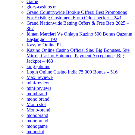
Game
glory-casinos tr
Grand Countrywide Bookie Offers: Best Promotions
For Existing Customers From Oddschecker – 243
Grand Nationwide Betting Offers & Free Bets 2025 –
867
İdman Mərcləri Və Onlayn Kazino 500 Bonus Qazanın
Başlanğıc – 192
Kasyno Online PL
Kazino Online Casino Official Site, Big Bonuses, Site
Mirror, Casino Entrance, Payment Acceptance, Big
Jackpot – 463
king johnnie
Login Online Casino India 75,000 Bonus – 516
Maxi reviewe
mini-review
mini-reviews
mombrand
mono brand
Mono slot
Mono-brand
monobrand
monobrend
monogame
monoslot