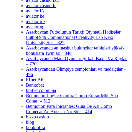
aviator casino DE
aviator casino fr
aviator IN
aviator ke
aviator mz
aviator ng
Azərbaycan Futbolunun Tarixi: Qiymətli Hadisələr
Futbol 949 Computational Creativity Lab Keio
University Sfc – 825
Azərbaycanda ən məşhur bukmeker tətbiqləri yüksək
bonuslara 1win az – 840
Azərbaycanda Mərc Oyunları Şirkəti Baxış Və Rəylər
– 770
Azərbaycandan Olimpiya çempionları və medalçılar –
496
b1bet BR
Bankobet
bbrbet colombia
Betmotion Login: Confira Como Entrar Mhh Sua
Conta! – 512
Betmotion Para Iniciantes: Guia De Asi Como
Começar An Apostar No Site – 414
bizzo casino
blog
book of ra