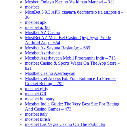
Mosbet: Onlayn Kazino Və Idman Mərcləri – 311
mostbet
MostBet 5 9.3 APK скачать бесплатно на андроид –
36
mostbet apk
mostbet az 90
Mostbet AZ Casino
MostBet AZ Most Bet Casino Qeydiyyat, Yukle
Android App – 654
Mostbet Az Saytına Başlanğıc – 689
Mostbet Azerbaijan
Mostbet Azerbaycan Mobil Proqramını Indir – 713
‎mostbet Casino & Sports Wager On The App Store –
821
Mostbet Casino Azerbaycan
Mostbet Get Access Bd: Your Entrance To Premier
Cricket Betting – 795
mostbet giriş
mostbet GR
mostbet hungary
Mostbet India Guide: The Very Best Site For Betting
And Casino Games – 473
mostbet italy
mostbet kirish
‎mostbet Las Vegas Casino On The Particular