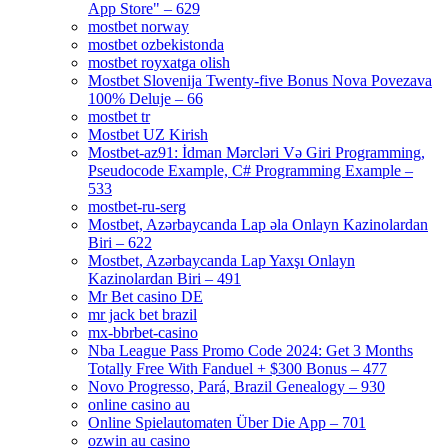
App Store" – 629
mostbet norway
mostbet ozbekistonda
mostbet royxatga olish
Mostbet Slovenija Twenty-five Bonus Nova Povezava
100% Deluje – 66
mostbet tr
Mostbet UZ Kirish
Mostbet-az91: İdman Mərcləri Və Giri Programming,
Pseudocode Example, C# Programming Example –
533
mostbet-ru-serg
Mostbet, Azərbaycanda Lap əla Onlayn Kazinolardan
Biri – 622
Mostbet, Azərbaycanda Lap Yaxşı Onlayn
Kazinolardan Biri – 491
Mr Bet casino DE
mr jack bet brazil
mx-bbrbet-casino
Nba League Pass Promo Code 2024: Get 3 Months
Totally Free With Fanduel + $300 Bonus – 477
Novo Progresso, Pará, Brazil Genealogy – 930
online casino au
Online Spielautomaten Über Die App – 701
ozwin au casino