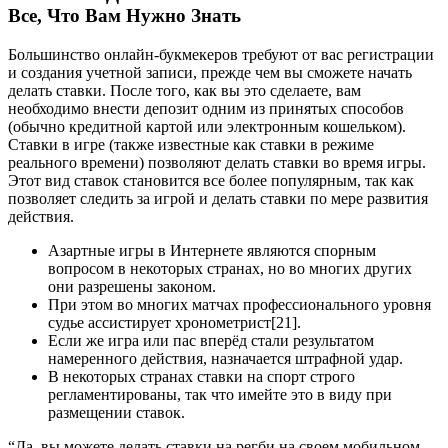
Все, Что Вам Нужно Знать
Большинство онлайн-букмекеров требуют от вас регистрации
и создания учетной записи, прежде чем вы сможете начать
делать ставки. После того, как вы это сделаете, вам
необходимо внести депозит одним из принятых способов
(обычно кредитной картой или электронным кошельком).
Ставки в игре (также известные как ставки в режиме
реального времени) позволяют делать ставки во время игры.
Этот вид ставок становится все более популярным, так как
позволяет следить за игрой и делать ставки по мере развития
действия.
Азартные игры в Интернете являются спорным
вопросом в некоторых странах, но во многих других
они разрешены законом.
При этом во многих матчах профессионального уровня
судье ассистирует хронометрист[21].
Если же игра или пас вперёд стали результатом
намеренного действия, назначается штрафной удар.
В некоторых странах ставки на спорт строго
регламентированы, так что имейте это в виду при
размещении ставок.
“Да, вы можете делать ставки на регби на своем мобильном