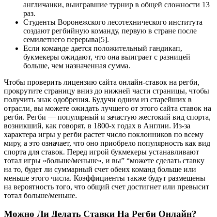
англичанки, выигравшие турнир в общей сложности 13
раз.
Студенты Воронежского лесотехнического института
создают регбийную команду, первую в стране после
семилетнего перерыва[5].
Если команде дается положительный гандикап,
букмекеры ожидают, что она выиграет с разницей
больше, чем назначенная сумма.
Чтобы проверить лицензию сайта онлайн-ставок на регби,
прокрутите страницу вниз до нижней части страницы, чтобы
получить знак одобрения. Будучи одним из старейших в
отрасли, вы можете ожидать лучшего от этого сайта ставок на
регби. Регби — популярный и зачастую жестокий вид спорта,
возникший, как говорят, в 1800-х годах в Англии. Из-за
характера игры у регби растет число поклонников по всему
миру, а это означает, что оно приобрело популярность как вид
спорта для ставок. Перед игрой букмекеры устанавливают
тотал игры «больше/меньше», и вы” “можете сделать ставку
на то, будет ли суммарный счет обеих команд больше или
меньше этого числа. Коэффициенты также будут размещены
на вероятность того, что общий счет достигнет или превысит
тотал больше/меньше.
Можно Ли Делать Ставки На Регби Онлайн?