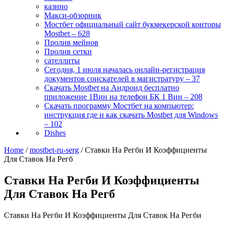
казино
Макси-обзорник
Мостбет официальный сайт букмекерской конторы
Mostbet – 628
Пролив мейнов
Пролив сетки
сателлиты
Сегодня, 1 июля началась онлайн-регистрация
документов соискателей в магистратуру – 37
Скачать Mostbet на Андроид бесплатно
приложение 1Вин на телефон БК 1 Вин – 208
Скачать программу Мостбет на компьютер:
инструкция где и как скачать Mostbet для Windows
– 102
Dishes
Home
/
mostbet-ru-serg
/
Ставки На Регби И Коэффициенты
Для Ставок На Регб
Ставки На Регби И Коэффициенты
Для Ставок На Регб
Ставки На Регби И Коэффициенты Для Ставок На Регби