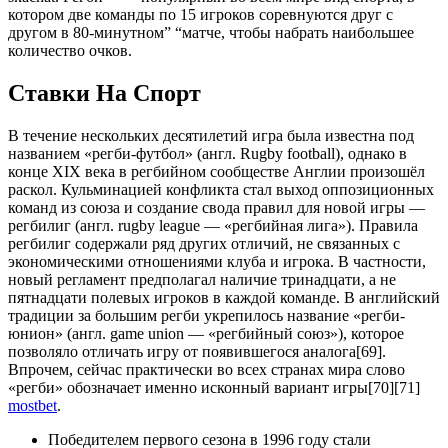
котором две команды по 15 игроков соревнуются друг с
другом в 80-минутном” “матче, чтобы набрать наибольшее
количество очков.
Ставки На Спорт
В течение нескольких десятилетий игра была известна под
названием «регби-футбол» (англ. Rugby football), однако в
конце XIX века в регбийном сообществе Англии произошёл
раскол. Кульминацией конфликта стал выход оппозиционных
команд из союза и создание свода правил для новой игры —
регбилиг (англ. rugby league — «регбийная лига»). Правила
регбилиг содержали ряд других отличий, не связанных с
экономическими отношениями клуба и игрока. В частности,
новый регламент предполагал наличие тринадцати, а не
пятнадцати полевых игроков в каждой команде. В английский
традиции за большим регби укрепилось название «регби-
юнион» (англ. game union — «регбийный союз»), которое
позволяло отличать игру от появившегося аналога[69].
Впрочем, сейчас практически во всех странах мира слово
«регби» обозначает именно исконный вариант игры[70][71]
mostbet
.
Победителем первого сезона в 1996 году стали