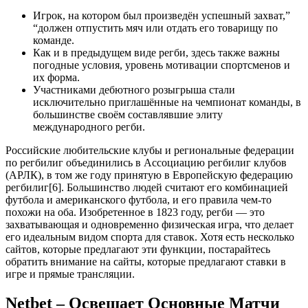
Игрок, на котором был произведён успешный захват,”
“должен отпустить мяч или отдать его товарищу по
команде.
Как и в предыдущем виде регби, здесь также важны
погодные условия, уровень мотивации спортсменов и
их форма.
Участниками дебютного розыгрыша стали
исключительно приглашённые на чемпионат команды, в
большинстве своём составлявшие элиту
международного регби.
Российские любительские клубы и региональные федерации
по регбилиг объединились в Ассоциацию регбилиг клубов
(АРЛК), в том же году принятую в Европейскую федерацию
регбилиг[6]. Большинство людей считают его комбинацией
футбола и американского футбола, и его правила чем-то
похожи на оба. Изобретенное в 1823 году, регби — это
захватывающая и одновременно физическая игра, что делает
его идеальным видом спорта для ставок. Хотя есть несколько
сайтов, которые предлагают эти функции, постарайтесь
обратить внимание на сайты, которые предлагают ставки в
игре и прямые трансляции.
Netbet – Освещает Основные Матчи