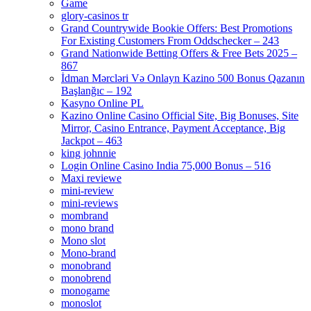
Game
glory-casinos tr
Grand Countrywide Bookie Offers: Best Promotions
For Existing Customers From Oddschecker – 243
Grand Nationwide Betting Offers & Free Bets 2025 –
867
İdman Mərcləri Və Onlayn Kazino 500 Bonus Qazanın
Başlanğıc – 192
Kasyno Online PL
Kazino Online Casino Official Site, Big Bonuses, Site
Mirror, Casino Entrance, Payment Acceptance, Big
Jackpot – 463
king johnnie
Login Online Casino India 75,000 Bonus – 516
Maxi reviewe
mini-review
mini-reviews
mombrand
mono brand
Mono slot
Mono-brand
monobrand
monobrend
monogame
monoslot