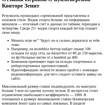
Конторе Зенит
Результаты прошедших соревнований представлены в
похожем стиле. Видов спорта больше, но информации
минимум — итоговый счет и данные по таймам, периодам и
четвертям. Среди 25+ видов спорта каждый беттор отыщет
свою нишу.
Мешать игре не” “будут, но и сильно держаться за тебя
тоже.
Например, на волейбол беттор найдет свыше 100
исходов по ходу сета, на баскетбол от 80 до 150 марктов,
на футбольные матчи от a hundred до 400.
Компания принимает пари на исходы спортивных и
киберспортивных противостояний.
Идентификацию личности можно пройти с помощью
видеоконференции, для чего следует оставить заявку на
сайте.
Максимальный размер ставки индивидуален, но выиграть
больше 3 млн по одному купону нельзя. В экспрессах стоит
ограничение наибольшего коэффициента — 1000. В
отношении к размеру минимальной ставки букмекерская
компания Зенит одна из самых лояльных. В разделе