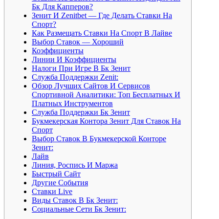
Бк Для Капперов?
Зенит И Zenitbet — Где Делать Ставки На
Спорт?
Как Размещать Ставки На Спорт В Лайве
Выбор Ставок — Хороший
Коэффициенты
Линии И Коэффициенты
Налоги При Игре В Бк Зенит
Служба Поддержки Zenit:
Обзор Лучших Сайтов И Сервисов
Спортивной Аналитики: Топ Бесплатных И
Платных Инструментов
Служба Поддержки Бк Зенит
Букмекерская Контора Зенит Для Ставок На
Спорт
Выбор Ставок В Букмекерской Конторе
Зенит:
Лайв
Линия, Роспись И Маржа
Быстрый Сайт
Другие События
Ставки Live
Виды Ставок В Бк Зенит:
Социальные Сети Бк Зенит: