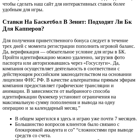
чтобы сделать наш сайт для интерактивных ставок более
удобным для игры.
Ставки На Баскетбол В Зенит: Подходит Ли Бк
Для Капперов?
Для получения приветственного бонуса следует в течение
трех дней с момента регистрации пополнить игровой баланс.
Да, верификация — обязательное условие для игры в БК.
Пройти идентификацию можно удаленно, загрузив фото
паспорта или авторизовавшись через «Госуслуги». Да,
компания осуществляет деятельность в соответствии с
действующим российским законодательством на основании
лицензии ФНС РФ. В качестве альтернативы прямым эфирам
компания предоставляет графические трансляции и
анимации. В зависимости от выбранного способа
идентификации букмекер установит ограничения на
максимальную сумму пополнения и вывода на одну
операцию и за календарный месяц.”
В общем зарегился я здесь и играю уже почти 7 месяцев.
Большинство вопросов клиентов было связано с
блокировкой аккаунта и со” “сложностями при выводе
средств со счета.