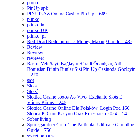
pinco
PinUp apk
PINUP-AZ Online Casino Pin Up – 669
plinko
plinko in
plinko UK
plinko_pl
Red Dead Redemption 2 Money Making Guide – 482
Review
Reviewe
reviewer
Rəsmi Veb Saytı Bağlayın️ Sürətli Ödənişlər, Adi
Bonuslar, Bütün Bunlar Sizi Pin Up Casinoda Gözləyir
– 270
slot
Slots
Slots`
Slottica Casino Jogos Ao Vivo, Excitante Slots E
Vários Bônus – 246
Slottica Casino Online Dla Polaków ️ Login Pod 166
Slotica Pl Com Kasyno Oraz Rejestracja 2024 – 54
Sober living
Sportsgambler Com: The Particular Ultimate Gambling
Guide – 756
sweet bonanza