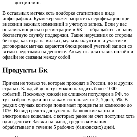
дисциплины.
В остальных матчах есть подборка статистики в виде
инфографики. Букмекер может запросить верификацию при
внесении важных изменений в учетную запись. Если у вас
остались вопросы о регистрации в БК — обращайтесь в нашу
бесплатную службу поддержки. Такие нарушения со стороны
беттора, как игра на вилках, мультиаккаунтинг и участие в
договорных матчах караются блокировкой учетной записи со
всеми средствами на депозите. Аккаунты для ставок онлайн и
офлайн не связаны между собой.
Продукты Бк
Причем не только те, которые проходят в России, но и других
странах. Каждый день тут можно находить более 1000
событий. Поскольку хоккей не слишком популярен в РФ, то
тут разброс маржи по ставкам составляет от 2, 5 до 5, 5%. В
редких случаях контора поднимает проценты за комиссию до
10%. Вывод средств доступен на банковские карты и
электронные кошельки, с которых ранее на счет поступил хоть
один депозит. Заявки на вывод средств компания
обрабатывает в течение 5 рабочих (банковских) дней.