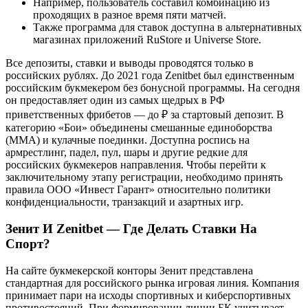
Например, пользователь составил комбинацию из
проходящих в разное время пяти матчей.
Также программа для ставок доступна в альтернативных
магазинах приложений RuStore и Universe Store.
Все депозиты, ставки и выводы проводятся только в
российских рублях. До 2021 года Zenitbet был единственным
российским букмекером без бонусной программы. На сегодня
он предоставляет один из самых щедрых в РФ
приветственных фрибетов — до ₽ за стартовый депозит. В
категорию «Бои» объединены смешанные единоборства
(ММА) и кулачные поединки. Доступна роспись на
армрестлинг, падел, пул, шары и другие редкие для
российских букмекеров направления. Чтобы перейти к
заключительному этапу регистрации, необходимо принять
правила ООО «Инвест Гарант» относительно политики
конфиденциальности, транзакций и азартных игр.
Зенит И Zenitbet — Где Делать Ставки На
Спорт?
На сайте букмекерской конторы Зенит представлена
стандартная для российского рынка игровая линия. Компания
принимает пари на исходы спортивных и киберспортивных
противостояний. При формировании линии БК учитывает