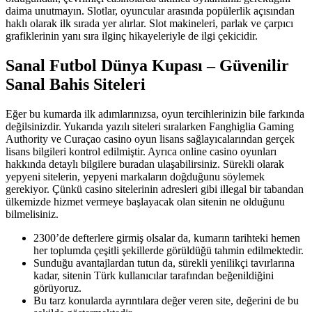
daima unutmayın. Slotlar, oyuncular arasında popülerlik açısından
haklı olarak ilk sırada yer alırlar. Slot makineleri, parlak ve çarpıcı
grafiklerinin yanı sıra ilginç hikayeleriyle de ilgi çekicidir.
Sanal Futbol Dünya Kupası – Güvenilir
Sanal Bahis Siteleri
Eğer bu kumarda ilk adımlarınızsa, oyun tercihlerinizin bile farkında
değilsinizdir. Yukarıda yazılı siteleri sıralarken Fanghiglia Gaming
Authority ve Curaçao casino oyun lisans sağlayıcalarından gerçek
lisans bilgileri kontrol edilmiştir. Ayrıca online casino oyunları
hakkında detaylı bilgilere buradan ulaşabilirsiniz. Sürekli olarak
yepyeni sitelerin, yepyeni markaların doğduğunu söylemek
gerekiyor. Çünkü casino sitelerinin adresleri gibi illegal bir tabandan
ülkemizde hizmet vermeye başlayacak olan sitenin ne olduğunu
bilmelisiniz.
2300’de defterlere girmiş olsalar da, kumarın tarihteki hemen
her toplumda çeşitli şekillerde görüldüğü tahmin edilmektedir.
Sunduğu avantajlardan tutun da, sürekli yenilikçi tavırlarına
kadar, sitenin Türk kullanıcılar tarafından beğenildiğini
görüyoruz.
Bu tarz konularda ayrıntılara değer veren site, değerini de bu