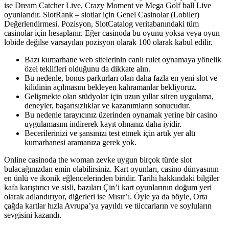
ise Dream Catcher Live, Crazy Moment ve Mega Golf ball Live
oyunlarıdır. SlotRank – slotlar için Genel Casinolar (Lobiler)
Değerlendirmesi. Pozisyon, SlotCatalog veritabanındaki tüm
casinolar için hesaplanır. Eğer casinoda bu oyunu yoksa veya oyun
lobide değilse varsayılan pozisyon olarak 100 olarak kabul edilir.
Bazı kumarhane web sitelerinin canlı rulet oynamaya yönelik
özel teklifleri olduğunu da dikkate alın.
Bu nedenle, bonus parkurları olan daha fazla en yeni slot ve
kilidinin açılmasını bekleyen kahramanlar bekliyoruz.
Gelişmekte olan stüdyolar için uzun yıllar süren uygulama,
deneyler, başarısızlıklar ve kazanımların sonucudur.
Bu nedenle tarayıcınız üzerinden oynamak yerine bir casino
uygulamasını indirerek kayıt olmanız daha iyidir.
Becerilerinizi ve şansınızı test etmek için artık yer altı
kumarhanesi aramanıza gerek yok.
Online casinoda the woman zevke uygun birçok türde slot
bulacağınızdan emin olabilirsiniz. Kart oyunları, casino dünyasının
en ünlü ve ikonik eğlencelerinden biridir. Tarihi hakkındaki bilgiler ​​
kafa karıştırıcı ve sisli, bazıları Çin’i kart oyunlarının doğum yeri
olarak adlandırıyor, diğerleri ise Mısır’ı. Öyle ya da böyle, Orta
çağda kartlar hızla Avrupa’ya yayıldı ve tüccarların ve soyluların
sevgisini kazandı.