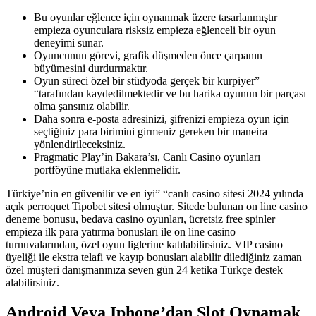
Bu oyunlar eğlence için oynanmak üzere tasarlanmıştır
empieza oyunculara risksiz empieza eğlenceli bir oyun
deneyimi sunar.
Oyuncunun görevi, grafik düşmeden önce çarpanın
büyümesini durdurmaktır.
Oyun süreci özel bir stüdyoda gerçek bir kurpiyer”
“tarafından kaydedilmektedir ve bu harika oyunun bir parçası
olma şansınız olabilir.
Daha sonra e-posta adresinizi, şifrenizi empieza oyun için
seçtiğiniz para birimini girmeniz gereken bir maneira
yönlendirileceksiniz.
Pragmatic Play’in Bakara’sı, Canlı Casino oyunları
portföyüne mutlaka eklenmelidir.
Türkiye’nin en güvenilir ve en iyi” “canlı casino sitesi 2024 yılında
açık perroquet Tipobet sitesi olmuştur. Sitede bulunan on line casino
deneme bonusu, bedava casino oyunları, ücretsiz free spinler
empieza ilk para yatırma bonusları ile on line casino
turnuvalarından, özel oyun liglerine katılabilirsiniz. VIP casino
üyeliği ile ekstra telafi ve kayıp bonusları alabilir dilediğiniz zaman
özel müşteri danışmanınıza seven gün 24 ketika Türkçe destek
alabilirsiniz.
Android Veya Iphone’dan Slot Oynamak