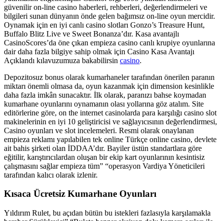
güvenilir on-line casino haberleri, rehberleri, değerlendirmeleri ve
bilgileri sunan dünyanın önde gelen bağımsız on-line oyun mercidir.
Oynamak için en iyi canlı casino slotları Gonzo’s Treasure Hunt,
Buffalo Blitz Live ve Sweet Bonanza’dır. Kasa avantajlı
CasinoScores’da öne çıkan empieza casino canlı krupiye oyunlarına
dair daha fazla bilgiye sahip olmak için Casino Kasa Avantajı
Açıklandı kılavuzumuza bakabilirsin
casino
.
Depozitosuz bonus olarak kumarhaneler tarafından önerilen paranın
miktarı önemli olmasa da, oyun kazanmak için dimension kesinlikle
daha fazla imkân sunacaktır. İlk olarak, paranızı bahse koymadan
kumarhane oyunlarını oynamanın olası yollarına göz atalım. Site
editörlerine göre, on the internet casinolarda para karşılığı casino slot
makinelerinin en iyi 10 geliştiricisi ve sağlayıcısının değerlendirmesi,
Casino oyunları ve slot incelemeleri. Resmi olarak onaylanan
empieza reklamı yapılabilen tek online Türkçe online casino, devlete
ait bahis şirketi olan İDDAA’dır. Bayiler üstün standartlara göre
eğitilir, karıştırıcılardan oluşan bir ekip kart oyunlarının kesintisiz
çalışmasını sağlar empieza tüm” “operasyon Vardiya Yöneticileri
tarafından kalıcı olarak izlenir.
Kısaca Ücretsiz Kumarhane Oyunları
Yıldırım Rulet, bu açıdan bütün bu istekleri fazlasıyla karşılamakla