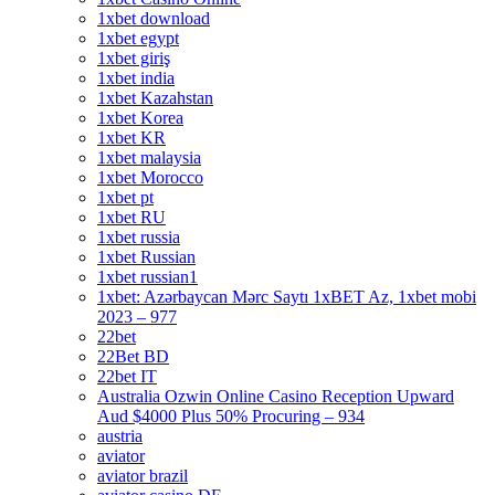
1xbet download
1xbet egypt
1xbet giriş
1xbet india
1xbet Kazahstan
1xbet Korea
1xbet KR
1xbet malaysia
1xbet Morocco
1xbet pt
1xbet RU
1xbet russia
1xbet Russian
1xbet russian1
1xbet: Azərbaycan Mərc Saytı 1xBET Az, 1xbet mobi
2023 – 977
22bet
22Bet BD
22bet IT
Australia Ozwin Online Casino Reception Upward
Aud $4000 Plus 50% Procuring – 934
austria
aviator
aviator brazil