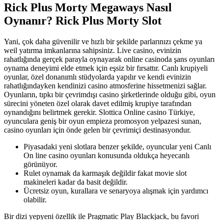
Rick Plus Morty Megaways Nasıl
Oynanır? Rick Plus Morty Slot
Yani, çok daha güvenilir ve hızlı bir şekilde parlarınızı çekme ya
weil yatırma imkanlarına sahipsiniz. Live casino, evinizin
rahatlığında gerçek parayla oynayarak online casinoda şans oyunları
oynama deneyimi elde etmek için eşsiz bir fırsattır. Canlı krupiyeli
oyunlar, özel donanımlı stüdyolarda yapılır ve kendi evinizin
rahatlığındayken kendinizi casino atmosferine hissetmenizi sağlar.
Oyunların, tıpkı bir çevrimdışı casino şirketlerinde olduğu gibi, oyun
sürecini yöneten özel olarak davet edilmiş krupiye tarafından
oynandığını belirtmek gerekir. Slottica Online casino Türkiye,
oyunculara geniş bir oyun empieza promosyon yelpazesi sunan,
casino oyunları için önde gelen bir çevrimiçi destinasyondur.
Piyasadaki yeni slotlara benzer şekilde, oyuncular yeni Canlı
On line casino oyunları konusunda oldukça heyecanlı
görünüyor.
Rulet oynamak da karmaşık değildir fakat movie slot
makineleri kadar da basit değildir.
Ücretsiz oyun, kurallara ve senaryoya alışmak için yardımcı
olabilir.
Bir dizi yepyeni özellik ile Pragmatic Play Blackjack, bu favori