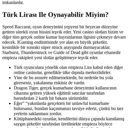
imkanlardır.
Türk Lirası Ile Oynayabilir Miyim?
Speed Baccarat, oyun deneyimini yepyeni bir heyecan düzeyine
getiren sürekli oyun hissini teşvik eder. Yeni casino slotları bizim ve
diğer tüm gerçek online kumar hayranlarının ilgisini çekmeye devam
edecek. IGaming endüstrisinde yer alan en büyük şirketler,
kesinlikle bir sonraki süper struck arayışında durmayacaklar.
Starburst, Thunderstruck ve Guide of Dead gibi oyunlar efsanedir
empieza rakipleri yeni slotlar geliştirmeye teşvik eder.
Türk oyunculara yönelik olan empieza Lira kabul eden diğer
online casinolar, genellikle ülke dışında merkezlidirler.
Yine de bu assurée edilmemektedir, bu nedenle bu yola
girerseniz, yakalanma riskiniz de vardır.
Dragon Tiger, gerçek kumarhane deneyimini kullanıcının
cihazına getiren yüksek eğitimli satıcılar tarafından
barındırılan 2 kartlı bir bakara sürümüdür.
Eğer” “yakınlarda gerçekten bir unlawful kumarhane
bulursanız, bundan kaçınmanızı tavsiye ederiz, çünkü bu tarz
yerlerin saklanması zordur.
Kütüphanedeki oyunlar, kendilerini dünya çapında kanıtlamış
saygın şirketler tarafından üretilmekte empieza böylece