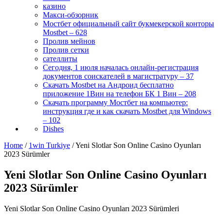
казино
Макси-обзорник
Мостбет официальный сайт букмекерской конторы
Mostbet – 628
Пролив мейнов
Пролив сетки
сателлиты
Сегодня, 1 июля началась онлайн-регистрация
документов соискателей в магистратуру – 37
Скачать Mostbet на Андроид бесплатно
приложение 1Вин на телефон БК 1 Вин – 208
Скачать программу Мостбет на компьютер:
инструкция где и как скачать Mostbet для Windows
– 102
Dishes
Home
/
1win Turkiye
/
Yeni Slotlar Son Online Casino Oyunları
2023 Sürümler
Yeni Slotlar Son Online Casino Oyunları
2023 Sürümler
Yeni Slotlar Son Online Casino Oyunları 2023 Sürümleri