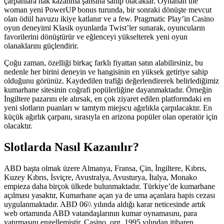
çarpanlara hak kazanma şansına sahip olacaklar. Oynanan the
woman yeni PowerUP bonus turunda, bir sonraki dönüşte mevcut
olan ödül havuzu ikiye katlanır ve a few. Pragmatic Play’in Casino
oyun deneyimi Klasik oyunlarda Twist’ler sunarak, oyuncuların
favorilerini dönüştürür ve eğlenceyi yükselterek yeni oyun
olanaklarını güçlendirir.
Çoğu zaman, özelliği birkaç farklı fiyattan satın alabilirsiniz, bu
nedenle her birini deneyin ve hangisinin en yüksek getiriye sahip
olduğunu görünüz. Kaydedilen trafiği değerlendirerek belirlediğimiz
kumarhane sitesinin coğrafi popülerliğine dayanmaktadır. Örneğin
İngiltere pazarını ele alırsak, en çok ziyaret edilen platformdaki en
yeni slotların puanları w tamtym miejscu ağırlıkla çarpılacaktır. En
küçük ağırlık çarpanı, sırasıyla en arizona popüler olan operatör için
olacaktır.
Slotlarda Nasıl Kazanılır?
ABD başta olmak üzere Almanya, Fransa, Çin, İngiltere, Kıbrıs,
Kuzey Kıbrıs, İsviçre, Avustralya, Avusturya, İtalya, Monako
empieza daha birçok ülkede bulunmaktadır. Türkiye’de kumarhane
açılması yasaktır, Kumarhane açan ya de uma açanlara hapis cezası
uygulanmaktadır. ABD 06\\ yılında aldığı karar neticesinde artık
web ortamında ABD vatandaşlarının kumar oynamasını, para
yatırmasını engellemiştir. Casino. org, 1995 yılından itibaren