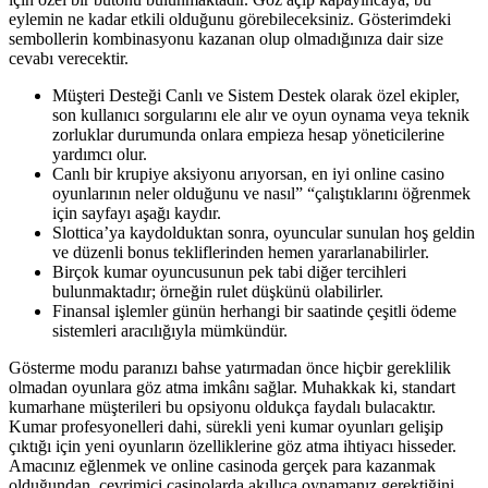
eylemin ne kadar etkili olduğunu görebileceksiniz. Gösterimdeki
sembollerin kombinasyonu kazanan olup olmadığınıza dair size
cevabı verecektir.
Müşteri Desteği Canlı ve Sistem Destek olarak özel ekipler,
son kullanıcı sorgularını ele alır ve oyun oynama veya teknik
zorluklar durumunda onlara empieza hesap yöneticilerine
yardımcı olur.
Canlı bir krupiye aksiyonu arıyorsan, en iyi online casino
oyunlarının neler olduğunu ve nasıl” “çalıştıklarını öğrenmek
için sayfayı aşağı kaydır.
Slottica’ya kaydolduktan sonra, oyuncular sunulan hoş geldin
ve düzenli bonus tekliflerinden hemen yararlanabilirler.
Birçok kumar oyuncusunun pek tabi diğer tercihleri
bulunmaktadır; örneğin rulet düşkünü olabilirler.
Finansal işlemler günün herhangi bir saatinde çeşitli ödeme
sistemleri aracılığıyla mümkündür.
Gösterme modu paranızı bahse yatırmadan önce hiçbir gereklilik
olmadan oyunlara göz atma imkânı sağlar. Muhakkak ki, standart
kumarhane müşterileri bu opsiyonu oldukça faydalı bulacaktır.
Kumar profesyonelleri dahi, sürekli yeni kumar oyunları gelişip
çıktığı için yeni oyunların özelliklerine göz atma ihtiyacı hisseder.
Amacınız eğlenmek ve online casinoda gerçek para kazanmak
olduğundan, çevrimiçi casinolarda akıllıca oynamanız gerektiğini