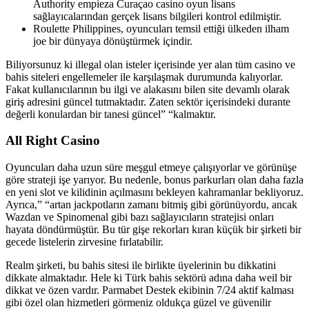
Authority empieza Curaçao casino oyun lisans
sağlayıcalarından gerçek lisans bilgileri kontrol edilmiştir.
Roulette Philippines, oyuncuları temsil ettiği ülkeden ilham
joe bir dünyaya dönüştürmek içindir.
Biliyorsunuz ki illegal olan isteler içerisinde yer alan tüm casino ve
bahis siteleri engellemeler ile karşılaşmak durumunda kalıyorlar.
Fakat kullanıcılarının bu ilgi ve alakasını bilen site devamlı olarak
giriş adresini güncel tutmaktadır. Zaten sektör içerisindeki durante
değerli konulardan bir tanesi güncel” “kalmaktır.
All Right Casino
Oyuncuları daha uzun süre meşgul etmeye çalışıyorlar ve görünüşe
göre strateji işe yarıyor. Bu nedenle, bonus parkurları olan daha fazla
en yeni slot ve kilidinin açılmasını bekleyen kahramanlar bekliyoruz.
Ayrıca,” “artan jackpotların zamanı bitmiş gibi görünüyordu, ancak
Wazdan ve Spinomenal gibi bazı sağlayıcıların stratejisi onları
hayata döndürmüştür. Bu tür gişe rekorları kıran küçük bir şirketi bir
gecede listelerin zirvesine fırlatabilir.
Realm şirketi, bu bahis sitesi ile birlikte üyelerinin bu dikkatini
dikkate almaktadır. Hele ki Türk bahis sektörü adına daha weil bir
dikkat ve özen vardır. Parmabet Destek ekibinin 7/24 aktif kalması
gibi özel olan hizmetleri görmeniz oldukça güzel ve güvenilir