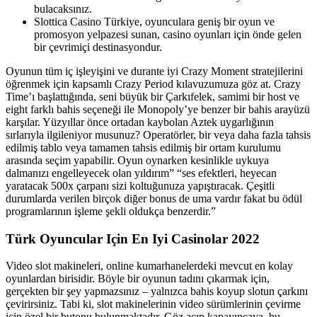
bulacaksınız.
Slottica Casino Türkiye, oyunculara geniş bir oyun ve
promosyon yelpazesi sunan, casino oyunları için önde gelen
bir çevrimiçi destinasyondur.
Oyunun tüm iç işleyişini ve durante iyi Crazy Moment stratejilerini
öğrenmek için kapsamlı Crazy Period kılavuzumuza göz at. Crazy
Time’ı başlattığında, seni büyük bir Çarkıfelek, samimi bir host ve
eight farklı bahis seçeneği ile Monopoly’ye benzer bir bahis arayüzü
karşılar. Yüzyıllar önce ortadan kaybolan Aztek uygarlığının
sırlarıyla ilgileniyor musunuz? Operatörler, bir veya daha fazla tahsis
edilmiş tablo veya tamamen tahsis edilmiş bir ortam kurulumu
arasında seçim yapabilir. Oyun oynarken kesinlikle uykuya
dalmanızı engelleyecek olan yıldırım” “ses efektleri, heyecan
yaratacak 500x çarpanı sizi koltuğunuza yapıştıracak. Çeşitli
durumlarda verilen birçok diğer bonus de uma vardır fakat bu ödül
programlarının işleme şekli oldukça benzerdir.”
Türk Oyuncular Için En Iyi Casinolar 2022
Video slot makineleri, online kumarhanelerdeki mevcut en kolay
oyunlardan birisidir. Böyle bir oyunun tadını çıkarmak için,
gerçekten bir şey yapmazsınız – yalnızca bahis koyup slotun çarkını
çevirirsiniz. Tabi ki, slot makinelerinin video sürümlerinin çevirme
için özel bir butonu bulunmaktadır. Göz açıp kapayıncaya, bu