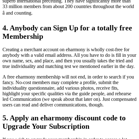
superb international preceding. They have significantly more than
33 million members from about 200 countries throughout the world
â and counting.
4. Anybody can Sign Up for a totally free
Membership
Creating a merchant account on eharmony is wholly cost-free for
anybody with a valid email address. All you have to do is fill in your
own name, sex, and place, and then you usually takes the tried and
true individuality and matching test we mentioned earlier in the day.
A free eharmony membership will not end, in order to search if you
fancy. No-cost members may complete a profile, submit the
individuality questionnaire, add various photos, receive fits,
highlight your specific qualities via the guide people, and rehearse
led Communication (we speak about that later on). Just compensated
users can read and deliver communications, though.
5. Apply an eharmony discount code to
Upgrade Your Subscription