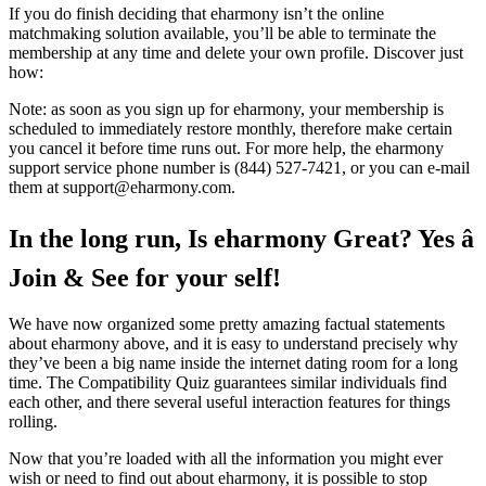
If you do finish deciding that eharmony isn’t the online
matchmaking solution available, you’ll be able to terminate the
membership at any time and delete your own profile. Discover just
how:
Note: as soon as you sign up for eharmony, your membership is
scheduled to immediately restore monthly, therefore make certain
you cancel it before time runs out. For more help, the eharmony
support service phone number is (844) 527-7421, or you can e-mail
them at support@eharmony.com.
In the long run, Is eharmony Great? Yes â
Join & See for your self!
We have now organized some pretty amazing factual statements
about eharmony above, and it is easy to understand precisely why
they’ve been a big name inside the internet dating room for a long
time. The Compatibility Quiz guarantees similar individuals find
each other, and there several useful interaction features for things
rolling.
Now that you’re loaded with all the information you might ever
wish or need to find out about eharmony, it is possible to stop