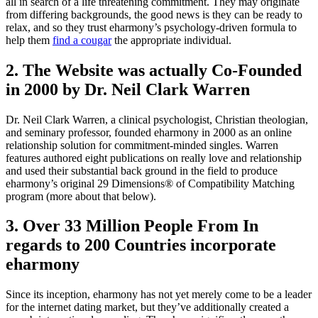
all in search of a life threatening commitment. They may originate
from differing backgrounds, the good news is they can be ready to
relax, and so they trust eharmony’s psychology-driven formula to
help them
find a cougar
the appropriate individual.
2. The Website was actually Co-Founded
in 2000 by Dr. Neil Clark Warren
Dr. Neil Clark Warren, a clinical psychologist, Christian theologian,
and seminary professor, founded eharmony in 2000 as an online
relationship solution for commitment-minded singles. Warren
features authored eight publications on really love and relationship
and used their substantial back ground in the field to produce
eharmony’s original 29 Dimensions® of Compatibility Matching
program (more about that below).
3. Over 33 Million People From In
regards to 200 Countries incorporate
eharmony
Since its inception, eharmony has not yet merely come to be a leader
for the internet dating market, but they’ve additionally created a