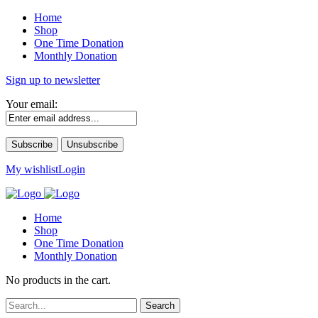
Home
Shop
One Time Donation
Monthly Donation
Sign up to newsletter
Your email:
My wishlist
Login
Home
Shop
One Time Donation
Monthly Donation
No products in the cart.