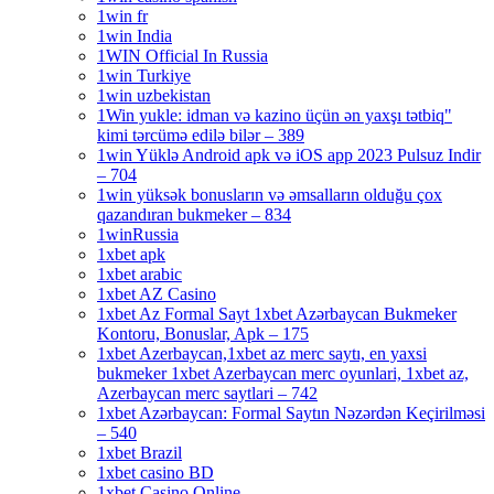
1win fr
1win India
1WIN Official In Russia
1win Turkiye
1win uzbekistan
1Win yukle: idman və kazino üçün ən yaxşı tətbiq"
kimi tərcümə edilə bilər – 389
1win Yüklə Android apk və iOS app 2023 Pulsuz Indir
– 704
1win yüksək bonusların və əmsalların olduğu çox
qazandıran bukmeker – 834
1winRussia
1xbet apk
1xbet arabic
1xbet AZ Casino
1xbet Az Formal Sayt 1xbet Azərbaycan Bukmeker
Kontoru, Bonuslar, Apk – 175
1xbet Azerbaycan,1xbet az merc saytı, en yaxsi
bukmeker 1xbet Azerbaycan merc oyunlari, 1xbet az,
Azerbaycan merc saytlari – 742
1xbet Azərbaycan: Formal Saytın Nəzərdən Keçirilməsi
– 540
1xbet Brazil
1xbet casino BD
1xbet Casino Online