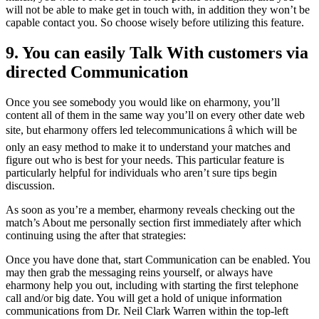
will not be able to make get in touch with, in addition they won’t be
capable contact you. So choose wisely before utilizing this feature.
9. You can easily Talk With customers via
directed Communication
Once you see somebody you would like on eharmony, you’ll
content all of them in the same way you’ll on every other date web
site, but eharmony offers led telecommunications â which will be
only an easy method to make it to understand your matches and
figure out who is best for your needs. This particular feature is
particularly helpful for individuals who aren’t sure tips begin
discussion.
As soon as you’re a member, eharmony reveals checking out the
match’s About me personally section first immediately after which
continuing using the after that strategies:
Once you have done that, start Communication can be enabled. You
may then grab the messaging reins yourself, or always have
eharmony help you out, including with starting the first telephone
call and/or big date. You will get a hold of unique information
communications from Dr. Neil Clark Warren within the top-left