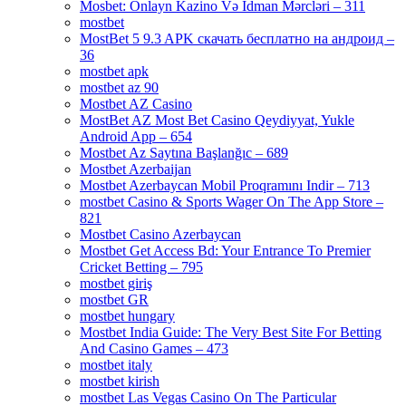
Mosbet: Onlayn Kazino Və Idman Mərcləri – 311
mostbet
MostBet 5 9.3 APK скачать бесплатно на андроид –
36
mostbet apk
mostbet az 90
Mostbet AZ Casino
MostBet AZ Most Bet Casino Qeydiyyat, Yukle
Android App – 654
Mostbet Az Saytına Başlanğıc – 689
Mostbet Azerbaijan
Mostbet Azerbaycan Mobil Proqramını Indir – 713
‎mostbet Casino & Sports Wager On The App Store –
821
Mostbet Casino Azerbaycan
Mostbet Get Access Bd: Your Entrance To Premier
Cricket Betting – 795
mostbet giriş
mostbet GR
mostbet hungary
Mostbet India Guide: The Very Best Site For Betting
And Casino Games – 473
mostbet italy
mostbet kirish
‎mostbet Las Vegas Casino On The Particular