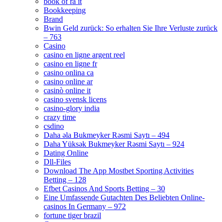
book of ra it
Bookkeeping
Brand
Bwin Geld zurück: So erhalten Sie Ihre Verluste zurück
– 763
Casino
casino en ligne argent reel
casino en ligne fr
casino onlina ca
casino online ar
casinò online it
casino svensk licens
casino-glory india
crazy time
csdino
Daha əla Bukmeyker Rəsmi Saytı – 494
Daha Yüksək Bukmeyker Rəsmi Saytı – 924
Dating Online
Dll-Files
Download The App Mostbet Sporting Activities
Betting – 128
Efbet Casinos And Sports Betting – 30
Eine Umfassende Gutachten Des Beliebten Online-
casinos In Germany – 972
fortune tiger brazil