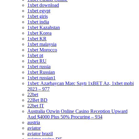
1xbet download
1xbet egypt
1xbet giriş
1xbet india
1xbet Kazahstan
1xbet Korea
1xbet KR
1xbet malaysia
1xbet Morocco
1xbet pt
1xbet RU
1xbet russia
1xbet Russian
1xbet russian1
1xbet: Azərbaycan Mərc Saytı 1xBET Az, 1xbet mobi
2023 – 977
22bet
22Bet BD
22bet IT
Australia Ozwin Online Casino Reception Upward
Aud $4000 Plus 50% Procuring – 934
austria
aviator
aviator brazil