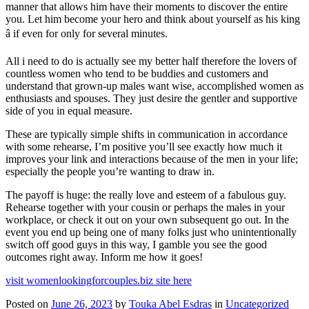
manner that allows him have their moments to discover the entire
you. Let him become your hero and think about yourself as his king
â if even for only for several minutes.
All i need to do is actually see my better half therefore the lovers of
countless women who tend to be buddies and customers and
understand that grown-up males want wise, accomplished women as
enthusiasts and spouses. They just desire the gentler and supportive
side of you in equal measure.
These are typically simple shifts in communication in accordance
with some rehearse, I’m positive you’ll see exactly how much it
improves your link and interactions because of the men in your life;
especially the people you’re wanting to draw in.
The payoff is huge: the really love and esteem of a fabulous guy.
Rehearse together with your cousin or perhaps the males in your
workplace, or check it out on your own subsequent go out. In the
event you end up being one of many folks just who unintentionally
switch off good guys in this way, I gamble you see the good
outcomes right away. Inform me how it goes!
visit womenlookingforcouples.biz site here
Posted on
June 26, 2023
by
Touka Abel Esdras
in
Uncategorized