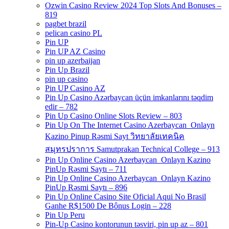
Ozwin Casino Review 2024 Top Slots And Bonuses –
819
pagbet brazil
pelican casino PL
Pin UP
Pin UP AZ Casino
pin up azerbaijan
Pin Up Brazil
pin up casino
Pin UP Casino AZ
Pin Up Casino Azərbaycan üçün imkanlarını təqdim
edir – 782
Pin Up Casino Online Slots Review – 803
Pin Up On The Internet Casino Azerbaycan ️ Onlayn
Kazino Pinup Rəsmi Sayt วิทยาลัยเทคนิค
สมุทรปราการ Samutprakan Technical College – 913
Pin Up Online Casino Azerbaycan ️ Onlayn Kazino
PinUp Rəsmi Saytı – 711
Pin Up Online Casino Azerbaycan ️ Onlayn Kazino
PinUp Rəsmi Saytı – 896
Pin Up Online Casino Site Oficial Aqui No Brasil
Ganhe R$1500 De Bônus Login – 228
Pin Up Peru
Pin-Up Casino kontorunun təsviri, pin up az – 801