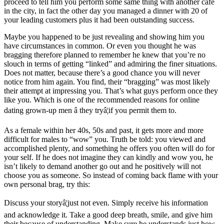
proceed to tell him you perform some same thing with another cafe
in the city, in fact the other day you managed a dinner with 20 of
your leading customers plus it had been outstanding success.
Maybe you happened to be just revealing and showing him you
have circumstances in common. Or even you thought he was
bragging therefore planned to remember he knew that you’re no
slouch in terms of getting “linked” and admiring the finer situations.
Does not matter, because there’s a good chance you will never
notice from him again. You find, their “bragging” was most likely
their attempt at impressing you. That’s what guys perform once they
like you. Which is one of the recommended reasons for online
dating grown-up men â they tryâ¦if you permit them to.
As a female within her 40s, 50s and past, it gets more and more
difficult for males to “wow” you. Truth be told: you viewed and
accomplished plenty, and something he offers you often will do for
your self. If he does not imagine they can kindly and wow you, he
isn’t likely to demand another go out and he positively will not
choose you as someone. So instead of coming back flame with your
own personal brag, try this:
Discuss your storyâ¦just not even. Simply receive his information
and acknowledge it. Take a good deep breath, smile, and give him
their because of understanding. Make sure he understands just how