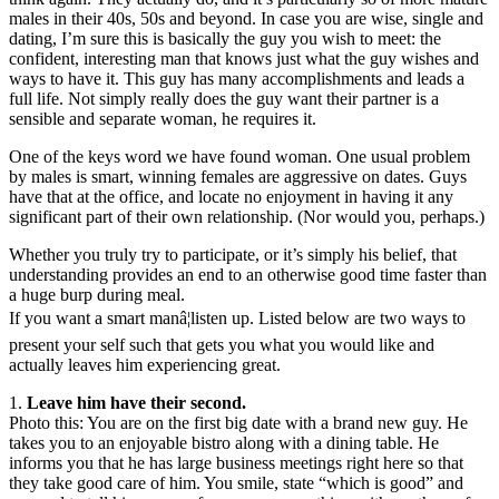
males in their 40s, 50s and beyond. In case you are wise, single and
dating, I’m sure this is basically the guy you wish to meet: the
confident, interesting man that knows just what the guy wishes and
ways to have it. This guy has many accomplishments and leads a
full life. Not simply really does the guy want their partner is a
sensible and separate woman, he requires it.
One of the keys word we have found woman. One usual problem
by males is smart, winning females are aggressive on dates. Guys
have that at the office, and locate no enjoyment in having it any
significant part of their own relationship. (Nor would you, perhaps.)
Whether you truly try to participate, or it’s simply his belief, that
understanding provides an end to an otherwise good time faster than
a huge burp during meal.
If you want a smart manâ¦listen up. Listed below are two ways to
present your self such that gets you what you would like and
actually leaves him experiencing great.
1.
Leave him have their second.
Photo this: You are on the first big date with a brand new guy. He
takes you to an enjoyable bistro along with a dining table. He
informs you that he has large business meetings right here so that
they take good care of him. You smile, state “which is good” and