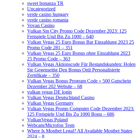
sweet bonanza TR
Uncategorized
verde casino hungary
verde casino romania
Vovan Casino
Vulkan Sin City Promo Code Dezember 2023: 125
Freispiele Und Bis Zu 1000 – 640
Vulkan Vegas 25 Euro Bonus Bar Einzahlung 2023 25
Promo Code 281 – 351
Vulkan Vegas 25 Euro Bonus ohne Einzahlung 2023
25 Promo Code – 363
Vulkan Vegas Aktionscode Für Bestandskunden: Holen
Sie Gegenseitig Den Bonus Onli Personalisierte
Zertifikate – 350
Vulkan Vegas Bonus Program Code » 500 Gutschein
Dezember 202 Website – 68
vulkan vegas DE login
Vulkan Vegas Deutschland Casino
Vulkan Vegas Germany
Vulkan Vegas Promo Computer Code Dezember 2023:
125 Freispiele Und Bis Zu 1000 Bonu – 686
VulkanVegas Poland
Webcam/Microfon Tests
Where Is Mostbet Legal? All Available Mostbet States
2024 – 8