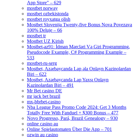
App Store" – 629
mostbet norway
mostbet ozbekistonda
mostbet royxatga olish
Mostbet Slovenija Twenty-five Bonus Nova Povezava
100% Deluje – 66
mostbet tr
Mostbet UZ Kirish
Mostbet-az91: İdman Mərcləri Və Giri Programming,
Pseudocode Example, C# Programming Example –
533
mostbet-ru-serg
Mostbet, Azərbaycanda Lap əla Onlayn Kazinolardan
Biri – 622
Mostbet, Azərbaycanda Lap Yaxşı Onlayn
Kazinolardan Biri – 491
Mr Bet casino DE
mr jack bet brazil
mx-bbrbet-casino
Nba League Pass Promo Code 2024: Get 3 Months
Totally Free With Fanduel + $300 Bonus – 477
Novo Progresso, Pará, Brazil Genealogy – 930
online casino au
Online Spielautomaten Über Die App – 701
ozwin au casino