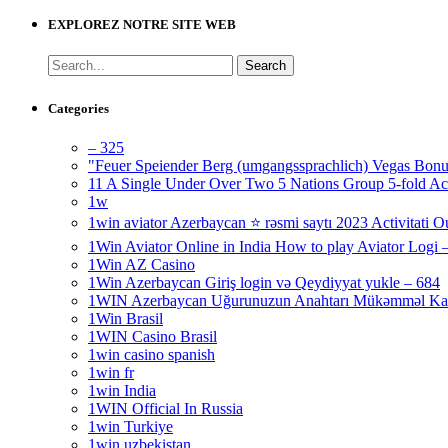
EXPLOREZ NOTRE SITE WEB
Categories
– 325
"Feuer Speiender Berg (umgangssprachlich) Vegas Bon
11 A Single Under Over Two 5 Nations Group 5-fold Ac
1w
1win aviator Azerbaycan ⭐️ rəsmi saytı 2023 Activitati O
1Win Aviator Online in India How to play Aviator Logi 
1Win AZ Casino
1Win Azerbaycan Giriş login və Qeydiyyat yukle – 684
1WIN Azerbaycan Uğurunuzun Anahtarı Mükəmməl Kaz
1Win Brasil
1WIN Casino Brasil
1win casino spanish
1win fr
1win India
1WIN Official In Russia
1win Turkiye
1win uzbekistan