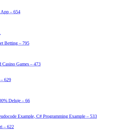
 App – 654
1
et Betting – 795
nd Casino Games – 473
 – 629
00% Deluje – 66
Pseudocode Example, C# Programming Example – 533
ri – 622