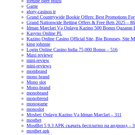
fortune tiger brazil
Game
glory-casinos tr
Grand Countrywide Bookie Offers: Best Promotions Fo
Grand Nationwide Betting Offers & Free Bets 2025 – 8
İdman Mərcləri Və Onlayn Kazino 500 Bonus Qazanın 
Kasyno Online PL
Kazino Online Casino Official Site, Big Bonuses, Site 
king johnnie
Login Online Casino India 75,000 Bonus – 516
Maxi reviewe
mini-review
mini-reviews
mombrand
mono brand
Mono slot
Mono-brand
monobrand
monobrend
monogame
monoslot
Mosbet: Onlayn Kazino Və Idman Mərcləri – 311
mostbet
MostBet 5 9.3 APK скачать бесплатно на андроид – 3
mostbet apk