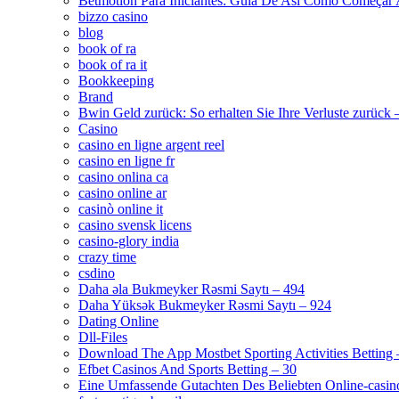
Betmotion Para Iniciantes: Guia De Asi Como Começar 
bizzo casino
blog
book of ra
book of ra it
Bookkeeping
Brand
Bwin Geld zurück: So erhalten Sie Ihre Verluste zurück 
Casino
casino en ligne argent reel
casino en ligne fr
casino onlina ca
casino online ar
casinò online it
casino svensk licens
casino-glory india
crazy time
csdino
Daha əla Bukmeyker Rəsmi Saytı – 494
Daha Yüksək Bukmeyker Rəsmi Saytı – 924
Dating Online
Dll-Files
Download The App Mostbet Sporting Activities Betting 
Efbet Casinos And Sports Betting – 30
Eine Umfassende Gutachten Des Beliebten Online-casin