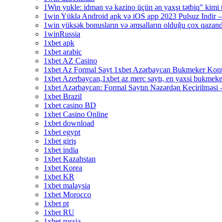
1Win yukle: idman və kazino üçün ən yaxşı tətbiq" kimi t
1win Yüklə Android apk və iOS app 2023 Pulsuz Indir 
1win yüksək bonusların və əmsalların olduğu çox qazan
1winRussia
1xbet apk
1xbet arabic
1xbet AZ Casino
1xbet Az Formal Sayt 1xbet Azərbaycan Bukmeker Kont
1xbet Azerbaycan,1xbet az merc saytı, en yaxsi bukmeke
1xbet Azərbaycan: Formal Saytın Nəzərdən Keçirilməsi 
1xbet Brazil
1xbet casino BD
1xbet Casino Online
1xbet download
1xbet egypt
1xbet giriş
1xbet india
1xbet Kazahstan
1xbet Korea
1xbet KR
1xbet malaysia
1xbet Morocco
1xbet pt
1xbet RU
1xbet russia