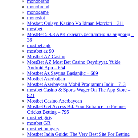
monobrand
monobrend
monogame
monoslot
Mosbet: Onlayn Kazino Və Idman Mərcləri – 311
mostbet
MostBet 5 9.3 APK скачать бесплатно на андроид –
36
mostbet apk
mostbet az 90
Mostbet AZ Casino
MostBet AZ Most Bet Casino Qeydiyyat, Yukle
Android App – 654
Mostbet Az Saytına Başlanğıc – 689
Mostbet Azerbaijan
Mostbet Azerbaycan Mobil Proqramını Indir – 713
‎mostbet Casino & Sports Wager On The App Store –
821
Mostbet Casino Azerbaycan
Mostbet Get Access Bd: Your Entrance To Premier
Cricket Betting – 795
mostbet giriş
mostbet GR
mostbet hungary
Mostbet India Guide: The Very Best Site For Betting