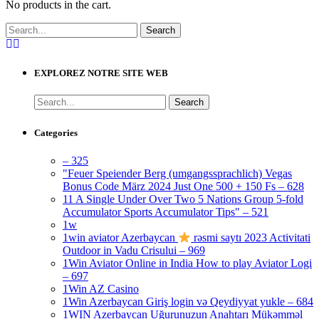
No products in the cart.
EXPLOREZ NOTRE SITE WEB
Categories
– 325
"Feuer Speiender Berg (umgangssprachlich) Vegas
Bonus Code März 2024 Just One 500 + 150 Fs – 628
11 A Single Under Over Two 5 Nations Group 5-fold
Accumulator Sports Accumulator Tips" – 521
1w
1win aviator Azerbaycan
rəsmi saytı 2023 Activitati
Outdoor in Vadu Crisului – 969
1Win Aviator Online in India How to play Aviator Logi
– 697
1Win AZ Casino
1Win Azerbaycan Giriş login və Qeydiyyat yukle – 684
1WIN Azerbaycan Uğurunuzun Anahtarı Mükəmməl