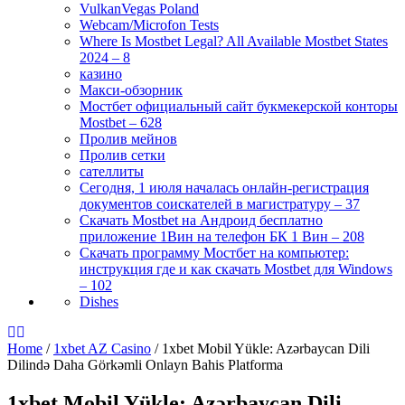
VulkanVegas Poland
Webcam/Microfon Tests
Where Is Mostbet Legal? All Available Mostbet States
2024 – 8
казино
Макси-обзорник
Мостбет официальный сайт букмекерской конторы
Mostbet – 628
Пролив мейнов
Пролив сетки
сателлиты
Сегодня, 1 июля началась онлайн-регистрация
документов соискателей в магистратуру – 37
Скачать Mostbet на Андроид бесплатно
приложение 1Вин на телефон БК 1 Вин – 208
Скачать программу Мостбет на компьютер:
инструкция где и как скачать Mostbet для Windows
– 102
Dishes
Home
/
1xbet AZ Casino
/
1xbet Mobil Yükle: Azərbaycan Dili
Dilində Daha Görkəmli Onlayn Bahis Platforma
1xbet Mobil Yükle: Azərbaycan Dili