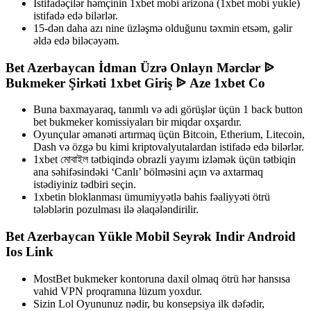
İstifadəçilər həmçinin 1xbet mobi arizona (1xbet mobi yukle)
istifadə edə bilərlər.
15-dən daha azı nine üzləşmə olduğunu təxmin etsəm, gəlir
əldə edə biləcəyəm.
Bet Azerbaycan İdman Üzrə Onlayn Mərclər ᐉ
Bukmeker Şirkəti 1xbet Giriş ᐉ Aze 1xbet Co
Buna baxmayaraq, tanımlı və adi görüşlər üçün 1 back button
bet bukmeker komissiyaları bir miqdar oxşardır.
Oyunçular əmanəti artırmaq üçün Bitcoin, Etherium, Litecoin,
Dash və özgə bu kimi kriptovalyutalardan istifadə edə bilərlər.
1xbet মোবাইল tətbiqində obrazli yayımı izləmək üçün tətbiqin
ana səhifəsindəki ‘Canlı’ bölməsini açın və axtarmaq
istədiyiniz tədbiri seçin.
1xbetin bloklanması ümumiyyətlə bahis fəaliyyəti ötrü
tələblərin pozulması ilə əlaqələndirilir.
Bet Azerbaycan Yükle Mobil Seyrək Indir Android
Ios Link
MostBet bukmeker kontoruna daxil olmaq ötrü hər hansısa
vahid VPN proqramına lüzum yoxdur.
Sizin Lol Oyununuz nədir, bu konsepsiya ilk dəfədir,