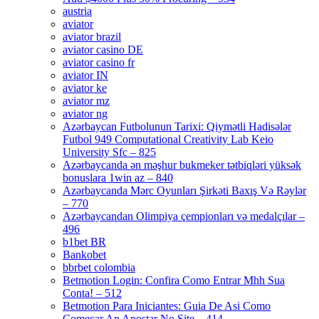
austria
aviator
aviator brazil
aviator casino DE
aviator casino fr
aviator IN
aviator ke
aviator mz
aviator ng
Azərbaycan Futbolunun Tarixi: Qiymətli Hadisələr
Futbol 949 Computational Creativity Lab Keio
University Sfc – 825
Azərbaycanda ən məşhur bukmeker tətbiqləri yüksək
bonuslara 1win az – 840
Azərbaycanda Mərc Oyunları Şirkəti Baxış Və Rəylər
– 770
Azərbaycandan Olimpiya çempionları və medalçılar –
496
b1bet BR
Bankobet
bbrbet colombia
Betmotion Login: Confira Como Entrar Mhh Sua
Conta! – 512
Betmotion Para Iniciantes: Guia De Asi Como
Começar An Apostar No Site – 414