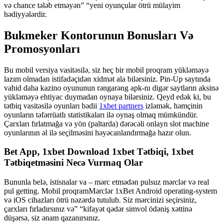
və chance tələb etməyən” “yeni oyunçular ötrü mülayim
hədiyyələrdir.
Bukmeker Kontorunun Bonusları Və
Promosyonları
Bu mobil versiya vasitəsilə, siz heç bir mobil proqram yükləməyə
lazım olmadan istifadəçidən xidmət ala bilərsiniz. Pin-Up saytında
vahid daha kazino oyununun rəngarəng apk-nı digər saytların aksinə
yükləməyə ehtiyac duymadan oynaya bilərsiniz. Qeyd edək ki, bu
tətbiq vasitəsilə oyunları bədii
1xbet partners
izləmək, həmçinin
oyunların təfərrüatlı statistikaları ilə oynaş olmaq mümkündür.
Çarxları fırlatmağa və yön (paltarda) dərəcəli onlayn slot machine
oyunlarının əl ilə seçilməsini həyəcanlandırmağa hazır olun.
Bet App, 1xbet Download 1xbet Tətbiqi, 1xbet
Tətbiqetməsini Necə Vurmaq Olar
Bununla belə, istisnalar va – mərc etmədən pulsuz mərclər və real
pul getting. Mobil proqramMərclər 1xBet Android operating-system
və iOS cihazları ötrü nəzərdə tutulub. Siz mərcinizi seçirsiniz,
çarxları fırladırsınız və” “kifayət qədər simvol ödəniş xəttinə
düşərsə, siz ənam qazanırsınız.