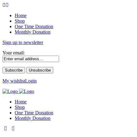
Home
Shop
One Time Donation
Monthly Donation
Sign up to newsletter
Your email:
My wishlist
Login
Home
Shop
One Time Donation
Monthly Donation