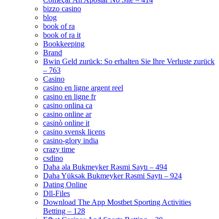
bizzo casino
blog
book of ra
book of ra it
Bookkeeping
Brand
Bwin Geld zurück: So erhalten Sie Ihre Verluste zurück
– 763
Casino
casino en ligne argent reel
casino en ligne fr
casino onlina ca
casino online ar
casinò online it
casino svensk licens
casino-glory india
crazy time
csdino
Daha əla Bukmeyker Rəsmi Saytı – 494
Daha Yüksək Bukmeyker Rəsmi Saytı – 924
Dating Online
Dll-Files
Download The App Mostbet Sporting Activities
Betting – 128