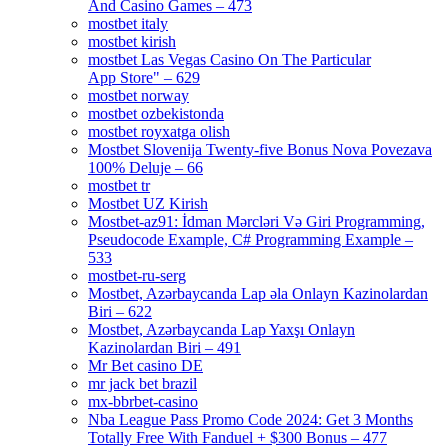
And Casino Games – 473
mostbet italy
mostbet kirish
‎mostbet Las Vegas Casino On The Particular
App Store" – 629
mostbet norway
mostbet ozbekistonda
mostbet royxatga olish
Mostbet Slovenija Twenty-five Bonus Nova Povezava
100% Deluje – 66
mostbet tr
Mostbet UZ Kirish
Mostbet-az91: İdman Mərcləri Və Giri Programming,
Pseudocode Example, C# Programming Example –
533
mostbet-ru-serg
Mostbet, Azərbaycanda Lap əla Onlayn Kazinolardan
Biri – 622
Mostbet, Azərbaycanda Lap Yaxşı Onlayn
Kazinolardan Biri – 491
Mr Bet casino DE
mr jack bet brazil
mx-bbrbet-casino
Nba League Pass Promo Code 2024: Get 3 Months
Totally Free With Fanduel + $300 Bonus – 477