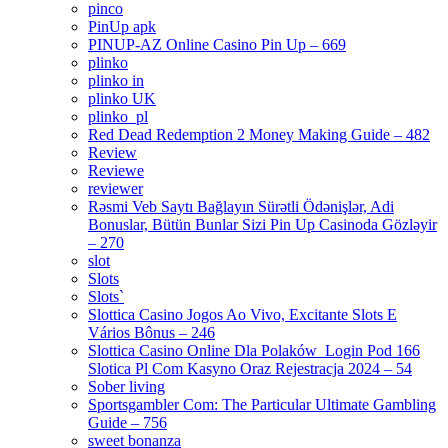
pinco
PinUp apk
PINUP-AZ Online Casino Pin Up – 669
plinko
plinko in
plinko UK
plinko_pl
Red Dead Redemption 2 Money Making Guide – 482
Review
Reviewe
reviewer
Rəsmi Veb Saytı Bağlayın️ Sürətli Ödənişlər, Adi
Bonuslar, Bütün Bunlar Sizi Pin Up Casinoda Gözləyir
– 270
slot
Slots
Slots`
Slottica Casino Jogos Ao Vivo, Excitante Slots E
Vários Bônus – 246
Slottica Casino Online Dla Polaków ️ Login Pod 166
Slotica Pl Com Kasyno Oraz Rejestracja 2024 – 54
Sober living
Sportsgambler Com: The Particular Ultimate Gambling
Guide – 756
sweet bonanza