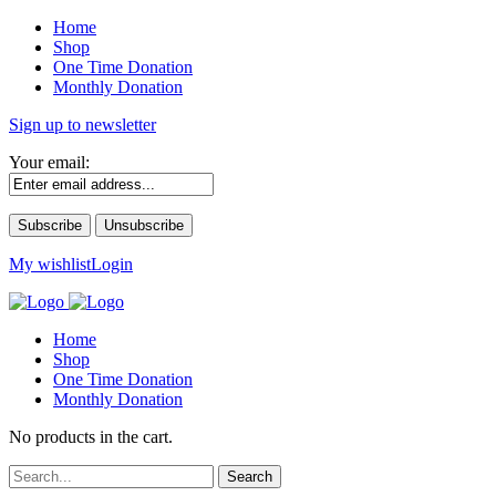
Home
Shop
One Time Donation
Monthly Donation
Sign up to newsletter
Your email:
My wishlist
Login
Home
Shop
One Time Donation
Monthly Donation
No products in the cart.