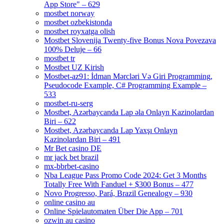
App Store" – 629
mostbet norway
mostbet ozbekistonda
mostbet royxatga olish
Mostbet Slovenija Twenty-five Bonus Nova Povezava
100% Deluje – 66
mostbet tr
Mostbet UZ Kirish
Mostbet-az91: İdman Mərcləri Və Giri Programming,
Pseudocode Example, C# Programming Example –
533
mostbet-ru-serg
Mostbet, Azərbaycanda Lap əla Onlayn Kazinolardan
Biri – 622
Mostbet, Azərbaycanda Lap Yaxşı Onlayn
Kazinolardan Biri – 491
Mr Bet casino DE
mr jack bet brazil
mx-bbrbet-casino
Nba League Pass Promo Code 2024: Get 3 Months
Totally Free With Fanduel + $300 Bonus – 477
Novo Progresso, Pará, Brazil Genealogy – 930
online casino au
Online Spielautomaten Über Die App – 701
ozwin au casino