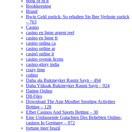
book of ra it
Bookkeeping
Brand
Bwin Geld zurück: So erhalten Sie Ihre Verluste zurück
– 763
Casino
casino en ligne argent reel
casino en ligne fr
casino onlina ca
casino online ar
casinò online it
casino svensk licens
casino-glory india
crazy time
csdino
Daha əla Bukmeyker Rəsmi Saytı – 494
Daha Yüksək Bukmeyker Rəsmi Saytı – 924
Dating Online
Dll-Files
Download The App Mostbet Sporting Activities
Betting – 128
Efbet Casinos And Sports Betting – 30
Eine Umfassende Gutachten Des Beliebten Online-
casinos In Germany – 972
fortune tiger brazil