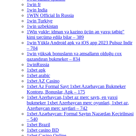
1win fr
1win India
1WIN Official In Russia
1win Turkiye
1win uzbekistan
1Win yukle: idman və kazino üçün ən yaxşı tətbiq"
kimi tərcümə edilə bilər – 389
1win Yüklə Android apk və iOS app 2023 Pulsuz Indir
– 704
1win yüksək bonusların və əmsalların olduğu çox
qazandıran bukmeker – 834
1winRussia
1xbet apk
1xbet arabic
1xbet AZ Casino
1xbet Az Formal Sayt 1xbet Azərbaycan Bukmeker
Kontoru, Bonuslar, Apk – 175
1xbet Azerbaycan,1xbet az merc saytı, en yaxsi
bukmeker 1xbet Azerbaycan merc oyunlari, 1xbet az,
Azerbaycan merc saytlari – 742
1xbet Azərbaycan: Formal Saytın Nəzərdən Keçirilməsi
– 540
1xbet Brazil
1xbet casino BD
1xbet Casino Online