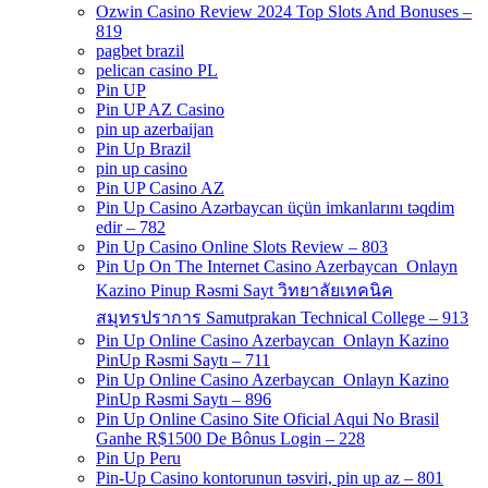
Ozwin Casino Review 2024 Top Slots And Bonuses –
819
pagbet brazil
pelican casino PL
Pin UP
Pin UP AZ Casino
pin up azerbaijan
Pin Up Brazil
pin up casino
Pin UP Casino AZ
Pin Up Casino Azərbaycan üçün imkanlarını təqdim
edir – 782
Pin Up Casino Online Slots Review – 803
Pin Up On The Internet Casino Azerbaycan ️ Onlayn
Kazino Pinup Rəsmi Sayt วิทยาลัยเทคนิค
สมุทรปราการ Samutprakan Technical College – 913
Pin Up Online Casino Azerbaycan ️ Onlayn Kazino
PinUp Rəsmi Saytı – 711
Pin Up Online Casino Azerbaycan ️ Onlayn Kazino
PinUp Rəsmi Saytı – 896
Pin Up Online Casino Site Oficial Aqui No Brasil
Ganhe R$1500 De Bônus Login – 228
Pin Up Peru
Pin-Up Casino kontorunun təsviri, pin up az – 801