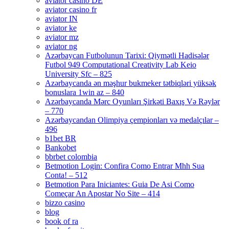
aviator casino DE
aviator casino fr
aviator IN
aviator ke
aviator mz
aviator ng
Azərbaycan Futbolunun Tarixi: Qiymətli Hadisələr
Futbol 949 Computational Creativity Lab Keio
University Sfc – 825
Azərbaycanda ən məşhur bukmeker tətbiqləri yüksək
bonuslara 1win az – 840
Azərbaycanda Mərc Oyunları Şirkəti Baxış Və Rəylər
– 770
Azərbaycandan Olimpiya çempionları və medalçılar –
496
b1bet BR
Bankobet
bbrbet colombia
Betmotion Login: Confira Como Entrar Mhh Sua
Conta! – 512
Betmotion Para Iniciantes: Guia De Asi Como
Começar An Apostar No Site – 414
bizzo casino
blog
book of ra