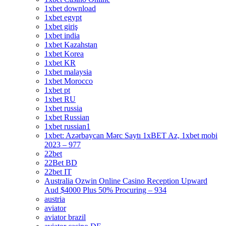
1xbet download
1xbet egypt
1xbet giriş
1xbet india
1xbet Kazahstan
1xbet Korea
1xbet KR
1xbet malaysia
1xbet Morocco
1xbet pt
1xbet RU
1xbet russia
1xbet Russian
1xbet russian1
1xbet: Azərbaycan Mərc Saytı 1xBET Az, 1xbet mobi
2023 – 977
22bet
22Bet BD
22bet IT
Australia Ozwin Online Casino Reception Upward
Aud $4000 Plus 50% Procuring – 934
austria
aviator
aviator brazil