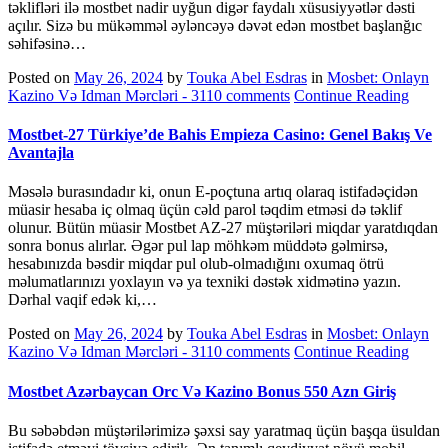
təklifləri ilə mostbet nadir uyğun digər faydalı xüsusiyyətlər dəsti
açılır. Sizə bu mükəmməl əyləncəyə dəvət edən mostbet başlanğıc
səhifəsinə…
Posted on
May 26, 2024
by
Touka Abel Esdras
in
Mosbet: Onlayn
Kazino Və Idman Mərcləri - 311
0 comments
Continue Reading
Mostbet-27 Türkiye’de Bahis Empieza Casino: Genel Bakış Ve
Avantajla
Məsələ burasındadır ki, onun E-poçtuna artıq olaraq istifadəçidən
müasir hesaba iç olmaq üçün cəld parol təqdim etməsi də təklif
olunur. Bütün müasir Mostbet AZ-27 müştəriləri miqdar yaratdıqdan
sonra bonus alırlar. Əgər pul lap möhkəm müddətə gəlmirsə,
hesabınızda bəsdir miqdar pul olub-olmadığını oxumaq ötrü
məlumatlarınızı yoxlayın və ya texniki dəstək xidmətinə yazın.
Dərhal vaqif edək ki,…
Posted on
May 26, 2024
by
Touka Abel Esdras
in
Mosbet: Onlayn
Kazino Və Idman Mərcləri - 311
0 comments
Continue Reading
Mostbet Azərbaycan Orc Və Kazino Bonus 550 Azn Giriş
Bu səbəbdən müştərilərimizə şəxsi say yaratmaq üçün başqa üsuldan