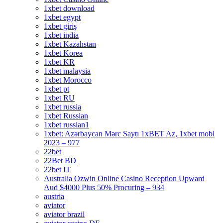
1xbet download
1xbet egypt
1xbet giriş
1xbet india
1xbet Kazahstan
1xbet Korea
1xbet KR
1xbet malaysia
1xbet Morocco
1xbet pt
1xbet RU
1xbet russia
1xbet Russian
1xbet russian1
1xbet: Azərbaycan Mərc Saytı 1xBET Az, 1xbet mobi
2023 – 977
22bet
22Bet BD
22bet IT
Australia Ozwin Online Casino Reception Upward
Aud $4000 Plus 50% Procuring – 934
austria
aviator
aviator brazil