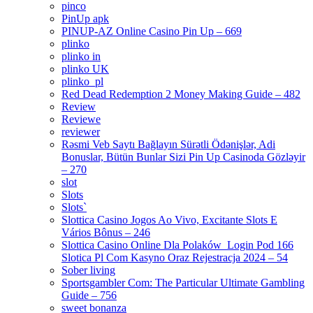
pinco
PinUp apk
PINUP-AZ Online Casino Pin Up – 669
plinko
plinko in
plinko UK
plinko_pl
Red Dead Redemption 2 Money Making Guide – 482
Review
Reviewe
reviewer
Rəsmi Veb Saytı Bağlayın️ Sürətli Ödənişlər, Adi
Bonuslar, Bütün Bunlar Sizi Pin Up Casinoda Gözləyir
– 270
slot
Slots
Slots`
Slottica Casino Jogos Ao Vivo, Excitante Slots E
Vários Bônus – 246
Slottica Casino Online Dla Polaków ️ Login Pod 166
Slotica Pl Com Kasyno Oraz Rejestracja 2024 – 54
Sober living
Sportsgambler Com: The Particular Ultimate Gambling
Guide – 756
sweet bonanza