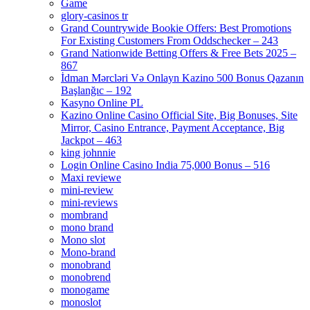
Game
glory-casinos tr
Grand Countrywide Bookie Offers: Best Promotions
For Existing Customers From Oddschecker – 243
Grand Nationwide Betting Offers & Free Bets 2025 –
867
İdman Mərcləri Və Onlayn Kazino 500 Bonus Qazanın
Başlanğıc – 192
Kasyno Online PL
Kazino Online Casino Official Site, Big Bonuses, Site
Mirror, Casino Entrance, Payment Acceptance, Big
Jackpot – 463
king johnnie
Login Online Casino India 75,000 Bonus – 516
Maxi reviewe
mini-review
mini-reviews
mombrand
mono brand
Mono slot
Mono-brand
monobrand
monobrend
monogame
monoslot