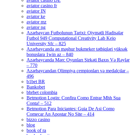
aviator casino DE
aviator casino fr
aviator IN
aviator ke
aviator mz
aviator ng
Azərbaycan Futbolunun Tarixi: Qiymətli Hadisələr
Futbol 949 Computational Creativity Lab Keio
University Sfc – 825
Azərbaycanda ən məşhur bukmeker tətbiqləri yüksək
bonuslara 1win az – 840
Azərbaycanda Mərc Oyunları Şirkəti Baxış Və Rəylər
– 770
Azərbaycandan Olimpiya çempionları və medalçılar –
496
b1bet BR
Bankobet
bbrbet colombia
Betmotion Login: Confira Como Entrar Mhh Sua
Conta! – 512
Betmotion Para Iniciantes: Guia De Asi Como
Começar An Apostar No Site – 414
bizzo casino
blog
book of ra