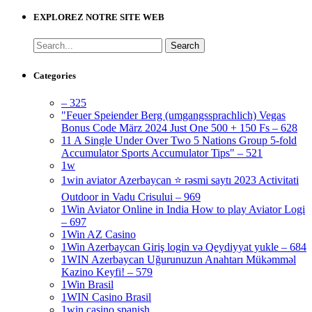
EXPLOREZ NOTRE SITE WEB
Categories
– 325
"Feuer Speiender Berg (umgangssprachlich) Vegas
Bonus Code März 2024 Just One 500 + 150 Fs – 628
11 A Single Under Over Two 5 Nations Group 5-fold
Accumulator Sports Accumulator Tips" – 521
1w
1win aviator Azerbaycan ⭐️ rəsmi saytı 2023 Activitati
Outdoor in Vadu Crisului – 969
1Win Aviator Online in India How to play Aviator Logi
– 697
1Win AZ Casino
1Win Azerbaycan Giriş login və Qeydiyyat yukle – 684
1WIN Azerbaycan Uğurunuzun Anahtarı Mükəmməl
Kazino Keyfi! – 579
1Win Brasil
1WIN Casino Brasil
1win casino spanish