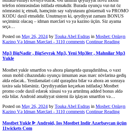
istifadə etməyi tövsiyə edirik. Ən tanımlı qeydiyyat növü mobil
telefon nömrəsindən istifadə etməkdir. Burada oyunçu vur-tut öz
nömrəsini iç etməli, həmçinin say valyutasını göstərməli və PROMO
KODU daxil etməlidir. Unutmayın ki, qeydiyyat zamanı BONUS
seçiminiz olacaq – idman mərcləri və ya kazino üçün. Siz ayama
seçə…
Posted on
May 26, 2024
by
Touka Abel Esdras
in
Mosbet: Onlayn
Kazino Və Idman Mərcləri - 311
0 comments
Continue Reading
Mp3 BigNadir , BigSeyrək Mp3, Yeni Mp3ler , Mahnilar Mp3
Yukle
Mostbet yukle smartfon və ahora planşetdə quraşdırılıbsa, o vaxt
onun mobil cihazındakı oyunçu ümumən əsas mərc növlərinə gediş
əldə edəcək.. Yeniləmələri cəld quraşdıra bilər və ahora ən sonraya
təxirə sala bilərsiniz. Qeydiyyatdan keçərkən istifadəçi Mostbet
promo code daxil edərək xüsusi və ya artırılmış added bonus əldə
edə bilər. Android əməliyyat sistemi ilə işləyən smartfon və…
Posted on
May 26, 2024
by
Touka Abel Esdras
in
Mosbet: Onlayn
Kazino Və Idman Mərcləri - 311
0 comments
Continue Reading
Mostbet Yukle ᐈ Android, Ios Mostbet Indir Azərbaycan üçün
11wickets Com