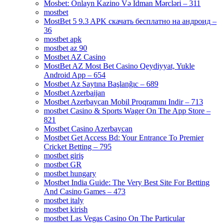
Mosbet: Onlayn Kazino Və Idman Mərcləri – 311
mostbet
MostBet 5 9.3 APK скачать бесплатно на андроид –
36
mostbet apk
mostbet az 90
Mostbet AZ Casino
MostBet AZ Most Bet Casino Qeydiyyat, Yukle
Android App – 654
Mostbet Az Saytına Başlanğıc – 689
Mostbet Azerbaijan
Mostbet Azerbaycan Mobil Proqramını Indir – 713
‎mostbet Casino & Sports Wager On The App Store –
821
Mostbet Casino Azerbaycan
Mostbet Get Access Bd: Your Entrance To Premier
Cricket Betting – 795
mostbet giriş
mostbet GR
mostbet hungary
Mostbet India Guide: The Very Best Site For Betting
And Casino Games – 473
mostbet italy
mostbet kirish
‎mostbet Las Vegas Casino On The Particular