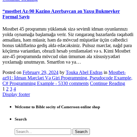
“mostbet Az-90 Kazino Azerbaycan ən Yaxşı Bukmeyker
Formal Saytı
Mostbet 45 proqramını yükləmək sizə sevimli idman oyunlarınızı
yolda oynamağa başlamağa verir. Siz rəngarəng bazarlarda rəqabətli
əmsallara, həm müasir, həm də mövcud müştərilər üçün cəlbedici
bonus təkliflərinə gediş əldə edəcəksiniz. Pulsuz mərclər, nağd para
köçürmə variantları, obrazli hesab yeniləmələri və s. Kimi Mostbet
aze-45 proqramında mövcud olan ümumən əla xüsusiyyətləri
yoxlamağı unutmayın. Smartfon və ya…
Posted on
February 29, 2024
by
Touka Abel Esdras
in
Mostbet-
az91: İdman Mərcləri Və Giri Programming, Pseudocode Example,
C# Programming Example - 533
0 comments
Continue Reading
1
2
3
4
Display footer
Welcome to Bible socity of Cameroon online shop
Search