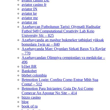
aviator casino DE
aviator casino fr
aviator IN
aviator ke
aviator mz
aviator ng
Azərbaycan Futbolunun Tarixi: Qiymətli Hadisələr
Futbol 949 Computational Creativity Lab Keio
University Sfc – 825
Azərbaycanda ən məşhur bukmeker tətbiqləri yüksək
bonuslara 1win az – 840
Azərbaycanda Mərc Oyunları Şirkəti Baxış Və Rəylər
– 770
Azərbaycandan Olimpiya çempionları və medalçılar –
496
b1bet BR
Bankobet
bbrbet colombia
Betmotion Login: Confira Como Entrar Mhh Sua
Conta! – 512
Betmotion Para Iniciantes: Guia De Asi Como
Começar An Apostar No Site – 414
bizzo casino
blog
book of ra