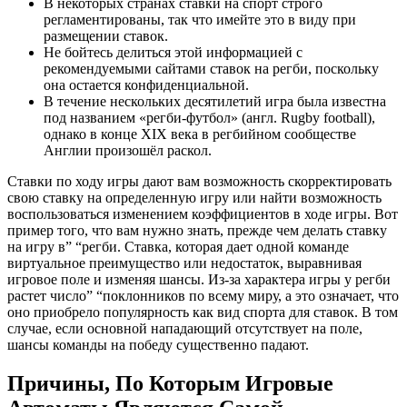
В некоторых странах ставки на спорт строго
регламентированы, так что имейте это в виду при
размещении ставок.
Не бойтесь делиться этой информацией с
рекомендуемыми сайтами ставок на регби, поскольку
она остается конфиденциальной.
В течение нескольких десятилетий игра была известна
под названием «регби-футбол» (англ. Rugby football),
однако в конце XIX века в регбийном сообществе
Англии произошёл раскол.
Ставки по ходу игры дают вам возможность скорректировать
свою ставку на определенную игру или найти возможность
воспользоваться изменением коэффициентов в ходе игры. Вот
пример того, что вам нужно знать, прежде чем делать ставку
на игру в” “регби. Ставка, которая дает одной команде
виртуальное преимущество или недостаток, выравнивая
игровое поле и изменяя шансы. Из-за характера игры у регби
растет число” “поклонников по всему миру, а это означает, что
оно приобрело популярность как вид спорта для ставок. В том
случае, если основной нападающий отсутствует на поле,
шансы команды на победу существенно падают.
Причины, По Которым Игровые