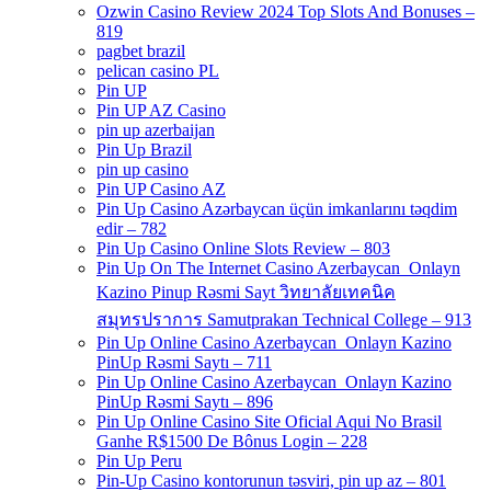
Ozwin Casino Review 2024 Top Slots And Bonuses –
819
pagbet brazil
pelican casino PL
Pin UP
Pin UP AZ Casino
pin up azerbaijan
Pin Up Brazil
pin up casino
Pin UP Casino AZ
Pin Up Casino Azərbaycan üçün imkanlarını təqdim
edir – 782
Pin Up Casino Online Slots Review – 803
Pin Up On The Internet Casino Azerbaycan ️ Onlayn
Kazino Pinup Rəsmi Sayt วิทยาลัยเทคนิค
สมุทรปราการ Samutprakan Technical College – 913
Pin Up Online Casino Azerbaycan ️ Onlayn Kazino
PinUp Rəsmi Saytı – 711
Pin Up Online Casino Azerbaycan ️ Onlayn Kazino
PinUp Rəsmi Saytı – 896
Pin Up Online Casino Site Oficial Aqui No Brasil
Ganhe R$1500 De Bônus Login – 228
Pin Up Peru
Pin-Up Casino kontorunun təsviri, pin up az – 801