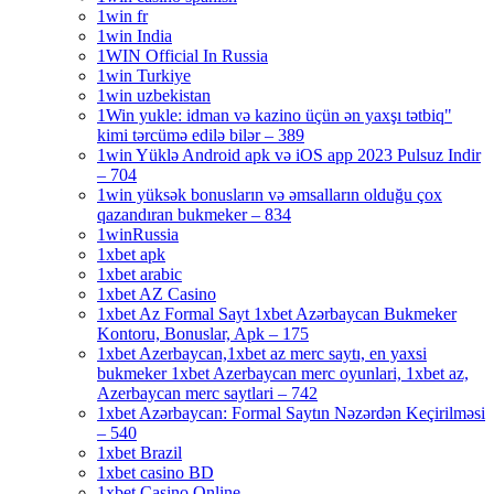
1win fr
1win India
1WIN Official In Russia
1win Turkiye
1win uzbekistan
1Win yukle: idman və kazino üçün ən yaxşı tətbiq"
kimi tərcümə edilə bilər – 389
1win Yüklə Android apk və iOS app 2023 Pulsuz Indir
– 704
1win yüksək bonusların və əmsalların olduğu çox
qazandıran bukmeker – 834
1winRussia
1xbet apk
1xbet arabic
1xbet AZ Casino
1xbet Az Formal Sayt 1xbet Azərbaycan Bukmeker
Kontoru, Bonuslar, Apk – 175
1xbet Azerbaycan,1xbet az merc saytı, en yaxsi
bukmeker 1xbet Azerbaycan merc oyunlari, 1xbet az,
Azerbaycan merc saytlari – 742
1xbet Azərbaycan: Formal Saytın Nəzərdən Keçirilməsi
– 540
1xbet Brazil
1xbet casino BD
1xbet Casino Online