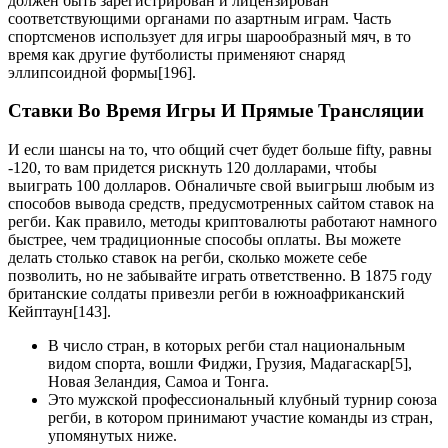
должен быть зарегистрирован и лицензирован
соответствующими органами по азартным играм. Часть
спортсменов использует для игры шарообразный мяч, в то
время как другие футболисты применяют снаряд
эллипсоидной формы[196].
Ставки Во Время Игры И Прямые Трансляции
И если шансы на то, что общий счет будет больше fifty, равны
-120, то вам придется рискнуть 120 долларами, чтобы
выиграть 100 долларов. Обналичьте свой выигрыш любым из
способов вывода средств, предусмотренных сайтом ставок на
регби. Как правило, методы криптовалюты работают намного
быстрее, чем традиционные способы оплаты. Вы можете
делать столько ставок на регби, сколько можете себе
позволить, но не забывайте играть ответственно. В 1875 году
британские солдаты привезли регби в южноафриканский
Кейптаун[143].
В число стран, в которых регби стал национальным
видом спорта, вошли Фиджи, Грузия, Мадагаскар[5],
Новая Зеландия, Самоа и Тонга.
Это мужской профессиональный клубный турнир союза
регби, в котором принимают участие команды из стран,
упомянутых ниже.