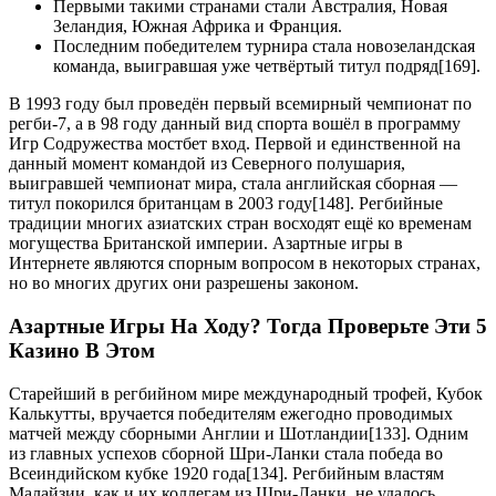
Первыми такими странами стали Австралия, Новая
Зеландия, Южная Африка и Франция.
Последним победителем турнира стала новозеландская
команда, выигравшая уже четвёртый титул подряд[169].
В 1993 году был проведён первый всемирный чемпионат по
регби-7, а в 98 году данный вид спорта вошёл в программу
Игр Содружества мостбет вход. Первой и единственной на
данный момент командой из Северного полушария,
выигравшей чемпионат мира, стала английская сборная —
титул покорился британцам в 2003 году[148]. Регбийные
традиции многих азиатских стран восходят ещё ко временам
могущества Британской империи. Азартные игры в
Интернете являются спорным вопросом в некоторых странах,
но во многих других они разрешены законом.
Азартные Игры На Ходу? Тогда Проверьте Эти 5
Казино В Этом
Старейший в регбийном мире международный трофей, Кубок
Калькутты, вручается победителям ежегодно проводимых
матчей между сборными Англии и Шотландии[133]. Одним
из главных успехов сборной Шри-Ланки стала победа во
Всеиндийском кубке 1920 года[134]. Регбийным властям
Малайзии, как и их коллегам из Шри-Ланки, не удалось