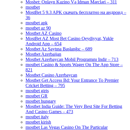
Mosbet: Onlayn Kazino Və Idman Mərcləri – 311
mostbet
MostBet 5 9.3 APK скачать бесплатно на андроид –
36
mostbet apk
mostbet az 90
Mostbet AZ Casino
MostBet AZ Most Bet Casino Qeydiyyat, Yukle
Android App – 654
Mostbet Az Saytına Başlanğıc – 689
Mostbet Azerbaijan
Mostbet Azerbaycan Mobil Proqramını Indir – 713
‎mostbet Casino & Sports Wager On The App Store –
821
Mostbet Casino Azerbaycan
Mostbet Get Access Bd: Your Entrance To Premier
Cricket Betting – 795
mostbet giriş
mostbet GR
mostbet hungary
Mostbet India Guide: The Very Best Site For Betting
And Casino Games – 473
mostbet italy
mostbet kirish
‎mostbet Las Vegas Casino On The Particular