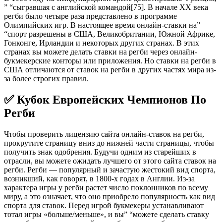
” “сыгравшая с английской командой[75]. В начале XX века
регби было четыре раза представлено в программе
Олимпийских игр. В настоящее время онлайн-ставки на”
“спорт разрешены в США, Великобритании, Южной Африке,
Гонконге, Ирландии и некоторых других странах. В этих
странах вы можете делать ставки на регби через онлайн-
букмекерские конторы или приложения. Но ставки на регби в
США отличаются от ставок на регби в других частях мира из-
за более строгих правил.
✅ Кубок Европейских Чемпионов По
Регби
Чтобы проверить лицензию сайта онлайн-ставок на регби,
прокрутите страницу вниз до нижней части страницы, чтобы
получить знак одобрения. Будучи одним из старейших в
отрасли, вы можете ожидать лучшего от этого сайта ставок на
регби. Регби — популярный и зачастую жестокий вид спорта,
возникший, как говорят, в 1800-х годах в Англии. Из-за
характера игры у регби растет число поклонников по всему
миру, а это означает, что оно приобрело популярность как вид
спорта для ставок. Перед игрой букмекеры устанавливают
тотал игры «больше/меньше», и вы” “можете сделать ставку