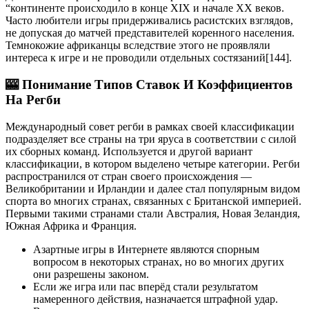
“континенте происходило в конце XIX и начале XX веков.
Часто любители игры придерживались расистских взглядов,
не допуская до матчей представителей коренного населения.
Темнокожие африканцы вследствие этого не проявляли
интереса к игре и не проводили отдельных состязаний[144].
🎰 Понимание Типов Ставок И Коэффициентов
На Регби
Международный совет регби в рамках своей классификации
подразделяет все страны на три яруса в соответствии с силой
их сборных команд. Используется и другой вариант
классификации, в котором выделено четыре категории. Регби
распространился от стран своего происхождения —
Великобритании и Ирландии и далее стал популярным видом
спорта во многих странах, связанных с Британской империей.
Первыми такими странами стали Австралия, Новая Зеландия,
Южная Африка и Франция.
Азартные игры в Интернете являются спорным
вопросом в некоторых странах, но во многих других
они разрешены законом.
Если же игра или пас вперёд стали результатом
намеренного действия, назначается штрафной удар.