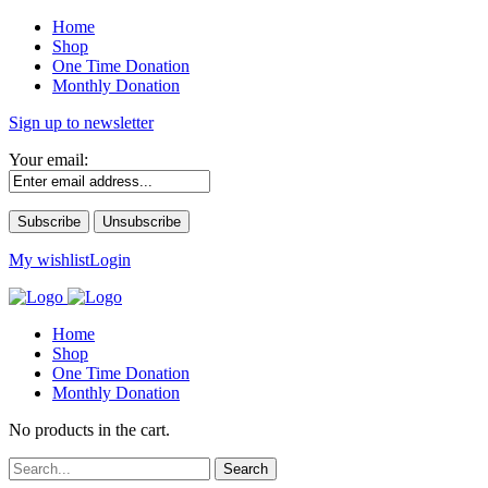
Home
Shop
One Time Donation
Monthly Donation
Sign up to newsletter
Your email:
My wishlist
Login
Home
Shop
One Time Donation
Monthly Donation
No products in the cart.