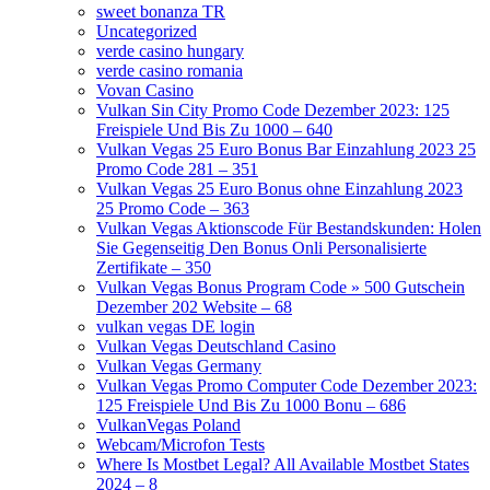
sweet bonanza TR
Uncategorized
verde casino hungary
verde casino romania
Vovan Casino
Vulkan Sin City Promo Code Dezember 2023: 125
Freispiele Und Bis Zu 1000 – 640
Vulkan Vegas 25 Euro Bonus Bar Einzahlung 2023 25
Promo Code 281 – 351
Vulkan Vegas 25 Euro Bonus ohne Einzahlung 2023
25 Promo Code – 363
Vulkan Vegas Aktionscode Für Bestandskunden: Holen
Sie Gegenseitig Den Bonus Onli Personalisierte
Zertifikate – 350
Vulkan Vegas Bonus Program Code » 500 Gutschein
Dezember 202 Website – 68
vulkan vegas DE login
Vulkan Vegas Deutschland Casino
Vulkan Vegas Germany
Vulkan Vegas Promo Computer Code Dezember 2023:
125 Freispiele Und Bis Zu 1000 Bonu – 686
VulkanVegas Poland
Webcam/Microfon Tests
Where Is Mostbet Legal? All Available Mostbet States
2024 – 8