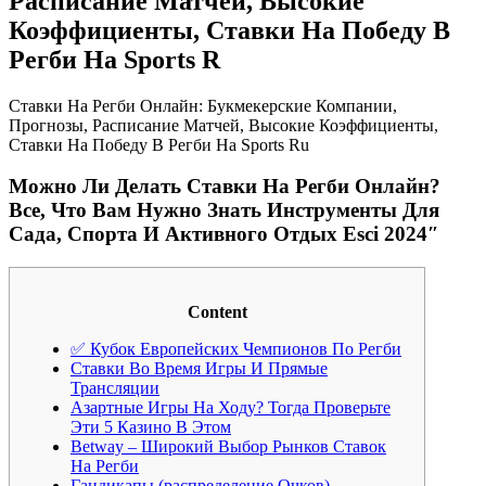
Расписание Матчей, Высокие
Коэффициенты, Ставки На Победу В
Регби На Sports R
Ставки На Регби Онлайн: Букмекерские Компании,
Прогнозы, Расписание Матчей, Высокие Коэффициенты,
Ставки На Победу В Регби На Sports Ru
Можно Ли Делать Ставки На Регби Онлайн?
Все, Что Вам Нужно Знать Инструменты Для
Сада, Спорта И Активного Отдых Esci 2024″
Content
✅ Кубок Европейских Чемпионов По Регби
Ставки Во Время Игры И Прямые
Трансляции
Азартные Игры На Ходу? Тогда Проверьте
Эти 5 Казино В Этом
Betway – Широкий Выбор Рынков Ставок
На Регби
Гандикапы (распределение Очков)