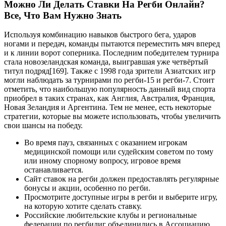
Можно Ли Делать Ставки На Регби Онлайн?
Все, Что Вам Нужно Знать
Используя комбинацию навыков быстрого бега, ударов
ногами и передач, команды пытаются переместить мяч вперед
и к линии ворот соперника. Последним победителем турнира
стала новозеландская команда, выигравшая уже четвёртый
титул подряд[169]. Также с 1998 года зрители Азиатских игр
могли наблюдать за турнирами по регби-15 и регби-7. Стоит
отметить, что наибольшую популярность данный вид спорта
приобрел в таких странах, как Англия, Австралия, Франция,
Новая Зеландия и Аргентина. Тем не менее, есть некоторые
стратегии, которые вы можете использовать, чтобы увеличить
свои шансы на победу.
Во время пауз, связанных с оказанием игрокам
медицинской помощи или судейским советом по тому
или иному спорному вопросу, игровое время
останавливается.
Сайт ставок на регби должен предоставлять регулярные
бонусы и акции, особенно по регби.
Просмотрите доступные игры в регби и выберите игру,
на которую хотите сделать ставку.
Российские любительские клубы и региональные
федерации по регбилиг объединились в Ассоциацию