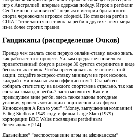
игр с Австралией, впервые одержав победу. Игрок в регбилиг
Сес Томпсон становится” “первым в истории британского
спорта чернокожим игроком сборной. Но ставки на регби в
США” “отличаются от ставок на регби в других частях мира
из-за более строгих правил.
Гандикапы (распределение Очков)
Прежде чем сделать свою первую онлайн-ставку, важно знать,
как работает этот процесс. Уильям предлагает новичкам
приветственный бонус в размере 30 фунтов стерлингов в виде
бесплатных ставок. Чтобы претендовать на участие в этой
акции, создайте экспресс-ставку минимум из трех исходов,
каждый с минимальным коэффициентом 1. Старайтесь
собирать статистику на каждого спортсмена отдельно, так как
составы команд в регби-7 часто меняются. Как и в
предыдущем виде регби, здесь также важны погодные
условия, уровень мотивации спортсменов и их форма.
Кинокомедия A Run to your” “Money, выпущенная компанией
Ealing Studios в 1949 году, и фильм Large Slam (1979)
корпорации BBC Wales посвящены регбийным
болельщикам[214].
Дальнейшее” “распространение игры на африканском”