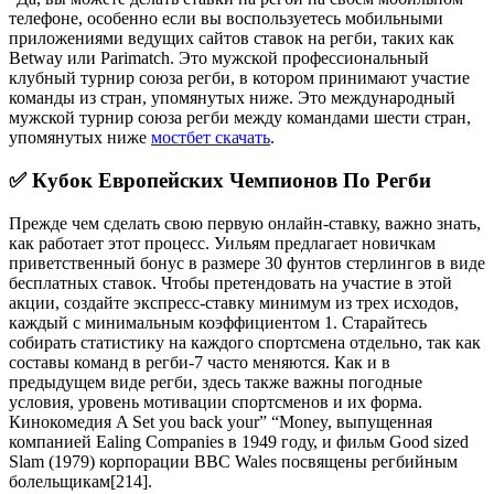
телефоне, особенно если вы воспользуетесь мобильными
приложениями ведущих сайтов ставок на регби, таких как
Betway или Parimatch. Это мужской профессиональный
клубный турнир союза регби, в котором принимают участие
команды из стран, упомянутых ниже. Это международный
мужской турнир союза регби между командами шести стран,
упомянутых ниже
мостбет скачать
.
✅ Кубок Европейских Чемпионов По Регби
Прежде чем сделать свою первую онлайн-ставку, важно знать,
как работает этот процесс. Уильям предлагает новичкам
приветственный бонус в размере 30 фунтов стерлингов в виде
бесплатных ставок. Чтобы претендовать на участие в этой
акции, создайте экспресс-ставку минимум из трех исходов,
каждый с минимальным коэффициентом 1. Старайтесь
собирать статистику на каждого спортсмена отдельно, так как
составы команд в регби-7 часто меняются. Как и в
предыдущем виде регби, здесь также важны погодные
условия, уровень мотивации спортсменов и их форма.
Кинокомедия A Set you back your” “Money, выпущенная
компанией Ealing Companies в 1949 году, и фильм Good sized
Slam (1979) корпорации BBC Wales посвящены регбийным
болельщикам[214].