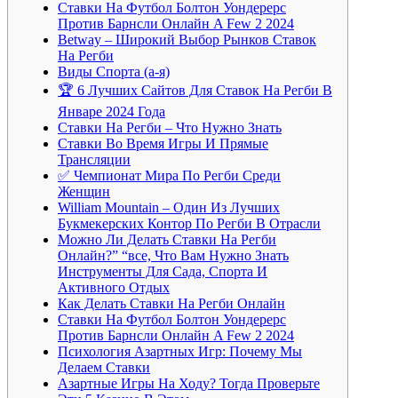
Ставки На Футбол Болтон Уондерерс
Против Барнсли Онлайн A Few 2 2024
Betway – Широкий Выбор Рынков Ставок
На Регби
Виды Спорта (а-я)
🏆 6 Лучших Сайтов Для Ставок На Регби В
Январе 2024 Года
Ставки На Регби – Что Нужно Знать
Ставки Во Время Игры И Прямые
Трансляции
✅ Чемпионат Мира По Регби Среди
Женщин
William Mountain – Один Из Лучших
Букмекерских Контор По Регби В Отрасли
Можно Ли Делать Ставки На Регби
Онлайн?” “все, Что Вам Нужно Знать
Инструменты Для Сада, Спорта И
Активного Отдых
Как Делать Ставки На Регби Онлайн
Ставки На Футбол Болтон Уондерерс
Против Барнсли Онлайн A Few 2 2024
Психология Азартных Игр: Почему Мы
Делаем Ставки
Азартные Игры На Ходу? Тогда Проверьте