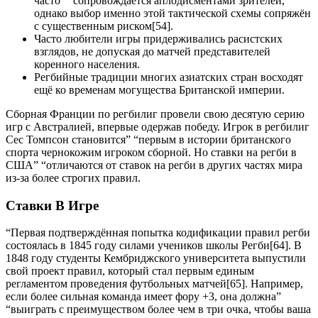
часто” “сопровождается аплодисментами зрителей,
однако выбор именно этой тактической схемы сопряжён
с существенным риском[54].
Часто любители игры придерживались расистских
взглядов, не допуская до матчей представителей
коренного населения.
Регбийные традиции многих азиатских стран восходят
ещё ко временам могущества Британской империи.
Сборная Франции по регбилиг провели свою десятую серию
игр с Австралией, впервые одержав победу. Игрок в регбилиг
Сес Томпсон становится” “первым в истории британского
спорта чернокожим игроком сборной. Но ставки на регби в
США” “отличаются от ставок на регби в других частях мира
из-за более строгих правил.
Ставки В Игре
“Первая подтверждённая попытка кодификации правил регби
состоялась в 1845 году силами учеников школы Регби[64]. В
1848 году студенты Кембриджского университета выпустили
свой проект правил, который стал первым единым
регламентом проведения футбольных матчей[65]. Например,
если более сильная команда имеет фору +3, она должна”
“выиграть с преимуществом более чем в три очка, чтобы ваша