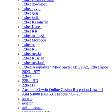
1xbet download
1xbet egypt
1xbet giriş
1xbet india
1xbet Kazahstan
1xbet Korea
1xbet KR
1xbet malaysia
1xbet Morocco
1xbet pt
1xbet RU
1xbet russia
1xbet Russian
1xbet russian1
1xbet: Azərbaycan Mərc Saytı 1xBET Az, 1xbet mobi
2023 – 977
22bet
22Bet BD
22bet IT
Australia Ozwin Online Casino Reception Upward
Aud $4000 Plus 50% Procuring – 934
austria
aviator
aviator brazil