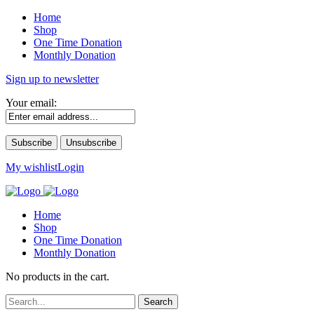
Home
Shop
One Time Donation
Monthly Donation
Sign up to newsletter
Your email:
My wishlist
Login
Home
Shop
One Time Donation
Monthly Donation
No products in the cart.