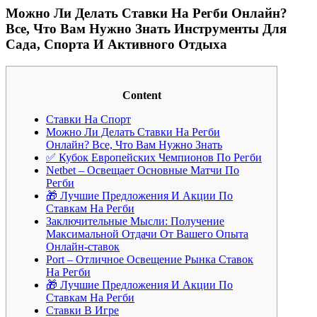
Можно Ли Делать Ставки На Регби Онлайн?
Все, Что Вам Нужно Знать Инструменты Для
Сада, Спорта И Активного Отдыха
Content
Ставки На Спорт
Можно Ли Делать Ставки На Регби
Онлайн? Все, Что Вам Нужно Знать
✅ Кубок Европейских Чемпионов По Регби
Netbet – Освещает Основные Матчи По
Регби
🎁 Лучшие Предложения И Акции По
Ставкам На Регби
Заключительные Мысли: Получение
Максимальной Отдачи От Вашего Опыта
Онлайн-ставок
Port – Отличное Освещение Рынка Ставок
На Регби
🎁 Лучшие Предложения И Акции По
Ставкам На Регби
Ставки В Игре