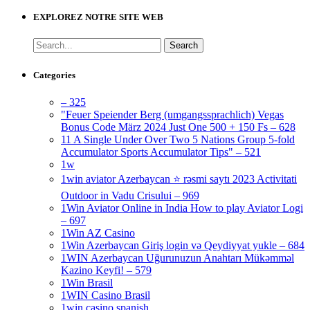
EXPLOREZ NOTRE SITE WEB
Categories
– 325
"Feuer Speiender Berg (umgangssprachlich) Vegas
Bonus Code März 2024 Just One 500 + 150 Fs – 628
11 A Single Under Over Two 5 Nations Group 5-fold
Accumulator Sports Accumulator Tips" – 521
1w
1win aviator Azerbaycan ⭐️ rəsmi saytı 2023 Activitati
Outdoor in Vadu Crisului – 969
1Win Aviator Online in India How to play Aviator Logi
– 697
1Win AZ Casino
1Win Azerbaycan Giriş login və Qeydiyyat yukle – 684
1WIN Azerbaycan Uğurunuzun Anahtarı Mükəmməl
Kazino Keyfi! – 579
1Win Brasil
1WIN Casino Brasil
1win casino spanish