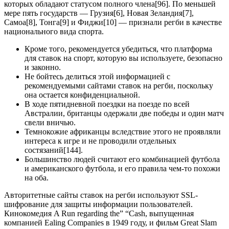
которых обладают статусом полного члена[96]. По меньшей
мере пять государств — Грузия[6], Новая Зеландия[7],
Самоа[8], Тонга[9] и Фиджи[10] — признали регби в качестве
национального вида спорта.
Кроме того, рекомендуется убедиться, что платформа
для ставок на спорт, которую вы используете, безопасно
и законно.
Не бойтесь делиться этой информацией с
рекомендуемыми сайтами ставок на регби, поскольку
она остается конфиденциальной.
В ходе пятидневной поездки на поезде по всей
Австралии, британцы одержали две победы и один матч
свели вничью.
Темнокожие африканцы вследствие этого не проявляли
интереса к игре и не проводили отдельных
состязаний[144].
Большинство людей считают его комбинацией футбола
и американского футбола, и его правила чем-то похожи
на оба.
Авторитетные сайты ставок на регби используют SSL-
шифрование для защиты информации пользователей.
Кинокомедия A Run regarding the” “Cash, выпущенная
компанией Ealing Companies в 1949 году, и фильм Great Slam