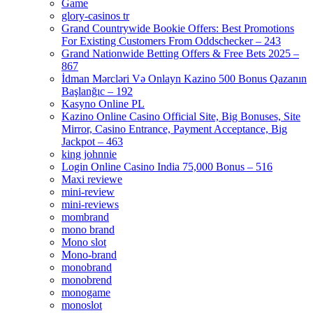
Game
glory-casinos tr
Grand Countrywide Bookie Offers: Best Promotions
For Existing Customers From Oddschecker – 243
Grand Nationwide Betting Offers & Free Bets 2025 –
867
İdman Mərcləri Və Onlayn Kazino 500 Bonus Qazanın
Başlanğıc – 192
Kasyno Online PL
Kazino Online Casino Official Site, Big Bonuses, Site
Mirror, Casino Entrance, Payment Acceptance, Big
Jackpot – 463
king johnnie
Login Online Casino India 75,000 Bonus – 516
Maxi reviewe
mini-review
mini-reviews
mombrand
mono brand
Mono slot
Mono-brand
monobrand
monobrend
monogame
monoslot