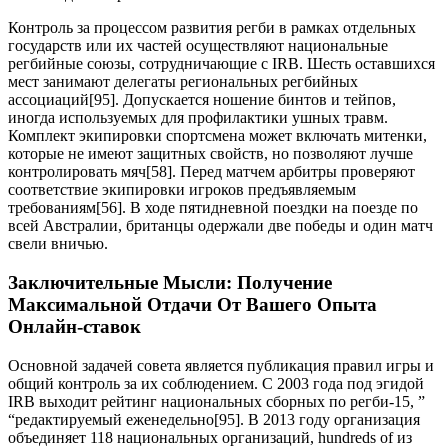
Контроль за процессом развития регби в рамках отдельных
государств или их частей осуществляют национальные
регбийные союзы, сотрудничающие с IRB. Шесть оставшихся
мест занимают делегаты региональных регбийных
ассоциаций[95]. Допускается ношение бинтов и тейпов,
иногда используемых для профилактики ушных травм.
Комплект экипировки спортсмена может включать митенки,
которые не имеют защитных свойств, но позволяют лучше
контролировать мяч[58]. Перед матчем арбитры проверяют
соответствие экипировки игроков предъявляемым
требованиям[56]. В ходе пятидневной поездки на поезде по
всей Австралии, британцы одержали две победы и один матч
свели вничью.
Заключительные Мысли: Получение
Максимальной Отдачи От Вашего Опыта
Онлайн-ставок
Основной задачей совета является публикация правил игры и
общий контроль за их соблюдением. С 2003 года под эгидой
IRB выходит рейтинг национальных сборных по регби-15, ”
“редактируемый еженедельно[95]. В 2013 году организация
объединяет 118 национальных организаций, hundreds of из