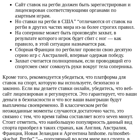
Сайт ставок на регби должен быть зарегистрирован и
лицензирован соответствующими органами по
азартным играм.
Но ставки на регби в США” “отличаются от ставок на
регби в других частях мира из-за более строгих правил.
На сопернике может быть произведён захват, в
результате которого игрок будет сбит с ног — как
правило, в этой ситуации назначается рак.
Сборная Франции по регбилиг провели свою десятую
серию игр с Австралией, впервые одержав победу.
Захват считается полноценным, если проводящий его
спортсмен смог сомкнуть руки вокруг тела соперника.
Кроме того, рекомендуется убедиться, что платформа для
ставок на спорт, которую вы используете, безопасно и
законно. Если вы делаете ставки онлайн, убедитесь, что веб-
сайт лицензирован и регулируется. Это гарантирует, что ваши
деньги в безопасности и что все ваши выигрыши будут
выплачены своевременно. В классическом регби
неожиданные моменты случаются достаточно часто, это
связано с тем, что время тайма составляет всего seven минут.
Стоит отметить, что наибольшую популярность данный вид
спорта приобрел в таких странах, как Англия, Австралия,
Франция, Новая Зеландия и Аргентина hmhome. ru/mostbet-
skachat. Регби” “— популярный во всем мире вид спорта, в