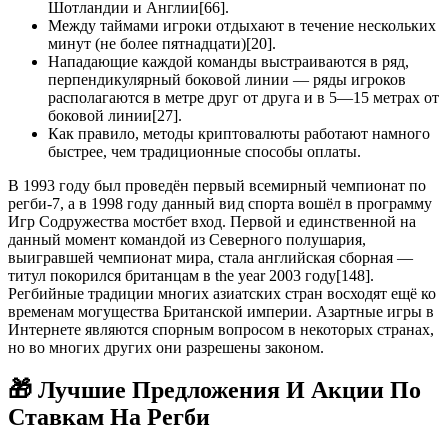
Шотландии и Англии[66].
Между таймами игроки отдыхают в течение нескольких
минут (не более пятнадцати)[20].
Нападающие каждой команды выстраиваются в ряд,
перпендикулярный боковой линии — ряды игроков
располагаются в метре друг от друга и в 5—15 метрах от
боковой линии[27].
Как правило, методы криптовалюты работают намного
быстрее, чем традиционные способы оплаты.
В 1993 году был проведён первый всемирный чемпионат по
регби-7, а в 1998 году данный вид спорта вошёл в программу
Игр Содружества мостбет вход. Первой и единственной на
данный момент командой из Северного полушария,
выигравшей чемпионат мира, стала английская сборная —
титул покорился британцам в the year 2003 году[148].
Регбийные традиции многих азиатских стран восходят ещё ко
временам могущества Британской империи. Азартные игры в
Интернете являются спорным вопросом в некоторых странах,
но во многих других они разрешены законом.
🎁 Лучшие Предложения И Акции По
Ставкам На Регби