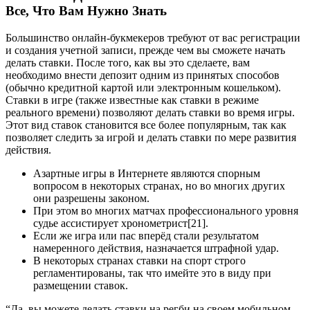
Все, Что Вам Нужно Знать
Большинство онлайн-букмекеров требуют от вас регистрации
и создания учетной записи, прежде чем вы сможете начать
делать ставки. После того, как вы это сделаете, вам
необходимо внести депозит одним из принятых способов
(обычно кредитной картой или электронным кошельком).
Ставки в игре (также известные как ставки в режиме
реального времени) позволяют делать ставки во время игры.
Этот вид ставок становится все более популярным, так как
позволяет следить за игрой и делать ставки по мере развития
действия.
Азартные игры в Интернете являются спорным
вопросом в некоторых странах, но во многих других
они разрешены законом.
При этом во многих матчах профессионального уровня
судье ассистирует хронометрист[21].
Если же игра или пас вперёд стали результатом
намеренного действия, назначается штрафной удар.
В некоторых странах ставки на спорт строго
регламентированы, так что имейте это в виду при
размещении ставок.
“Да, вы можете делать ставки на регби на своем мобильном