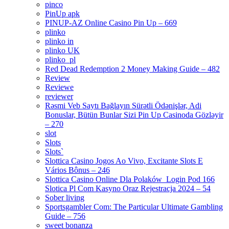
pinco
PinUp apk
PINUP-AZ Online Casino Pin Up – 669
plinko
plinko in
plinko UK
plinko_pl
Red Dead Redemption 2 Money Making Guide – 482
Review
Reviewe
reviewer
Rəsmi Veb Saytı Bağlayın️ Sürətli Ödənişlər, Adi
Bonuslar, Bütün Bunlar Sizi Pin Up Casinoda Gözləyir
– 270
slot
Slots
Slots`
Slottica Casino Jogos Ao Vivo, Excitante Slots E
Vários Bônus – 246
Slottica Casino Online Dla Polaków ️ Login Pod 166
Slotica Pl Com Kasyno Oraz Rejestracja 2024 – 54
Sober living
Sportsgambler Com: The Particular Ultimate Gambling
Guide – 756
sweet bonanza