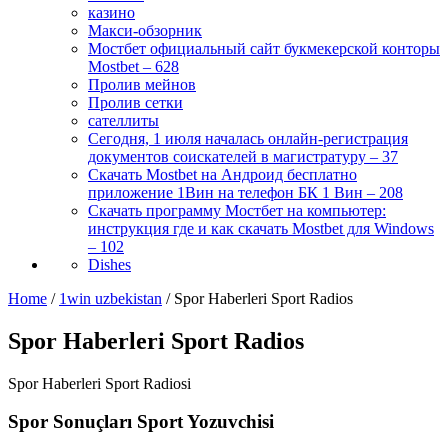
казино
Макси-обзорник
Мостбет официальный сайт букмекерской конторы
Mostbet – 628
Пролив мейнов
Пролив сетки
сателлиты
Сегодня, 1 июля началась онлайн-регистрация
документов соискателей в магистратуру – 37
Скачать Mostbet на Андроид бесплатно
приложение 1Вин на телефон БК 1 Вин – 208
Скачать программу Мостбет на компьютер:
инструкция где и как скачать Mostbet для Windows
– 102
Dishes
Home
/
1win uzbekistan
/
Spor Haberleri Sport Radios
Spor Haberleri Sport Radios
Spor Haberleri Sport Radiosi
Spor Sonuçları Sport Yozuvchisi