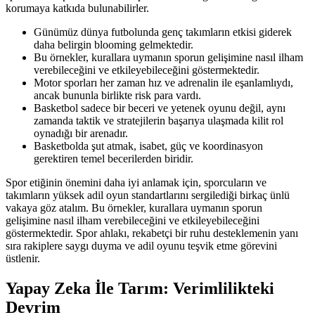
korumaya katkıda bulunabilirler.
Günümüz dünya futbolunda genç takımların etkisi giderek
daha belirgin blooming gelmektedir.
Bu örnekler, kurallara uymanın sporun gelişimine nasıl ilham
verebileceğini ve etkileyebileceğini göstermektedir.
Motor sporları her zaman hız ve adrenalin ile eşanlamlıydı,
ancak bununla birlikte risk para vardı.
Basketbol sadece bir beceri ve yetenek oyunu değil, aynı
zamanda taktik ve stratejilerin başarıya ulaşmada kilit rol
oynadığı bir arenadır.
Basketbolda şut atmak, isabet, güç ve koordinasyon
gerektiren temel becerilerden biridir.
Spor etiğinin önemini daha iyi anlamak için, sporcuların ve
takımların yüksek adil oyun standartlarını sergilediği birkaç ünlü
vakaya göz atalım. Bu örnekler, kurallara uymanın sporun
gelişimine nasıl ilham verebileceğini ve etkileyebileceğini
göstermektedir. Spor ahlakı, rekabetçi bir ruhu desteklemenin yanı
sıra rakiplere saygı duyma ve adil oyunu teşvik etme görevini
üstlenir.
Yapay Zeka İle Tarım: Verimlilikteki
Devrim