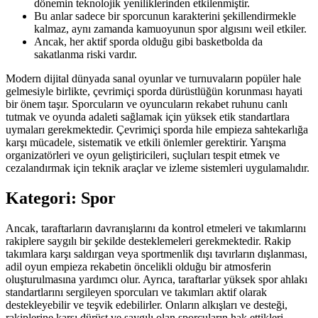
dönemin teknolojik yeniliklerinden etkilenmiştir.
Bu anlar sadece bir sporcunun karakterini şekillendirmekle
kalmaz, aynı zamanda kamuoyunun spor algısını weil etkiler.
Ancak, her aktif sporda olduğu gibi basketbolda da
sakatlanma riski vardır.
Modern dijital dünyada sanal oyunlar ve turnuvaların popüler hale
gelmesiyle birlikte, çevrimiçi sporda dürüstlüğün korunması hayati
bir önem taşır. Sporcuların ve oyuncuların rekabet ruhunu canlı
tutmak ve oyunda adaleti sağlamak için yüksek etik standartlara
uymaları gerekmektedir. Çevrimiçi sporda hile empieza sahtekarlığa
karşı mücadele, sistematik ve etkili önlemler gerektirir. Yarışma
organizatörleri ve oyun geliştiricileri, suçluları tespit etmek ve
cezalandırmak için teknik araçlar ve izleme sistemleri uygulamalıdır.
Kategori: Spor
Ancak, taraftarların davranışlarını da kontrol etmeleri ve takımlarını
rakiplere saygılı bir şekilde desteklemeleri gerekmektedir. Rakip
takımlara karşı saldırgan veya sportmenlik dışı tavırların dışlanması,
adil oyun empieza rekabetin öncelikli olduğu bir atmosferin
oluşturulmasına yardımcı olur. Ayrıca, taraftarlar yüksek spor ahlakı
standartlarını sergileyen sporcuları ve takımları aktif olarak
destekleyebilir ve teşvik edebilirler. Onların alkışları ve desteği,
rakiplerine karşı dürüst ve saygılı olan sporcuların hak ettikleri