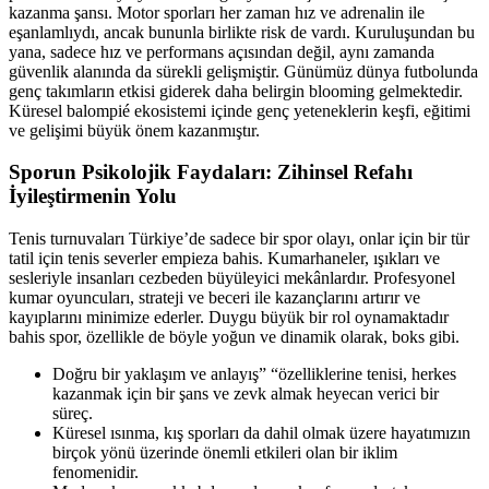
kazanma şansı. Motor sporları her zaman hız ve adrenalin ile
eşanlamlıydı, ancak bununla birlikte risk de vardı. Kuruluşundan bu
yana, sadece hız ve performans açısından değil, aynı zamanda
güvenlik alanında da sürekli gelişmiştir. Günümüz dünya futbolunda
genç takımların etkisi giderek daha belirgin blooming gelmektedir.
Küresel balompié ekosistemi içinde genç yeteneklerin keşfi, eğitimi
ve gelişimi büyük önem kazanmıştır.
Sporun Psikolojik Faydaları: Zihinsel Refahı
İyileştirmenin Yolu
Tenis turnuvaları Türkiye’de sadece bir spor olayı, onlar için bir tür
tatil için tenis severler empieza bahis. Kumarhaneler, ışıkları ve
sesleriyle insanları cezbeden büyüleyici mekânlardır. Profesyonel
kumar oyuncuları, strateji ve beceri ile kazançlarını artırır ve
kayıplarını minimize ederler. Duygu büyük bir rol oynamaktadır
bahis spor, özellikle de böyle yoğun ve dinamik olarak, boks gibi.
Doğru bir yaklaşım ve anlayış” “özelliklerine tenisi, herkes
kazanmak için bir şans ve zevk almak heyecan verici bir
süreç.
Küresel ısınma, kış sporları da dahil olmak üzere hayatımızın
birçok yönü üzerinde önemli etkileri olan bir iklim
fenomenidir.