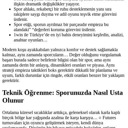
ilişkin dramatik değişiklikler yaşıyor.
Spor ahlakı, rekabetçi bir ruhu desteklemenin yanı sıra
rakiplere saygı duyma ve adil oyunu teşvik etme görevini
üstlenir.
Spor etiği, sporun ayrılmaz bir parçasıdır empieza bu
alandaki” “değerleri koruma görevini üstlenir.
1win ile Türkiye’de en iyi bahis deneyimini keşfedin, analizi,
anahtar oyunları…
Modern koşu ayakkabıları yalnızca konfor ve destek sağlamakla
kalmaz, aynı zamanda sporcuların… Değer olduğunu vurgulamak
başarı burada sadece belirlenir bilgisi olan bir spor, ama aynı
zamanda derin bir anlayış, dinamikleri oranları ve piyasa. Aynı
strateji empieza taktikleri boks gerektirir dikkatli bir planlama ve
uyum, farklı durumlar için ringde, etkili oranları benzer bir yaklaşım
gerektirir.
Teknik Öğrenme: Sporunuzda Nasıl Usta
Olunur
Ortalama küresel sıcaklıklar arttıkça, geleneksel olarak karla kaplı
birçok bölge kar yağışında azalma ile karşı karşıya… ○ Futures
turnuvaları için oyuncu geliştirmek isteyen, kendi dünya
sıralamasında. Düşünün bir hikaye mücadele boksörler, onların