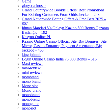
Game
glory-casinos tr
Grand Countrywide Bookie Offers: Best Promotions
For Existing Customers From Oddschecker – 243
Grand Nationwide Betting Offers & Free Bets 2025 –
867
İdman Mərcləri Və Onlayn Kazino 500 Bonus Qazanın
Başlanğıc – 192
Kasyno Online PL
Kazino Online Casino Official Site, Big Bonuses, Site
Mirror, Casino Entrance, Payment Acceptance, Big
Jackpot – 463
king johnnie
Login Online Casino India 75,000 Bonus – 516
Maxi reviewe
mini-review
mini-reviews
mombrand
mono brand
Mono slot
Mono-brand
monobrand
monobrend
monogame
monoslot