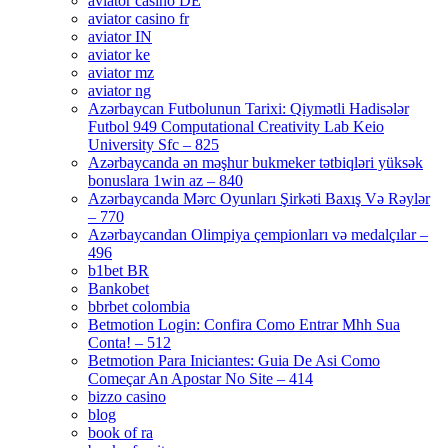
aviator casino DE
aviator casino fr
aviator IN
aviator ke
aviator mz
aviator ng
Azərbaycan Futbolunun Tarixi: Qiymətli Hadisələr
Futbol 949 Computational Creativity Lab Keio
University Sfc – 825
Azərbaycanda ən məşhur bukmeker tətbiqləri yüksək
bonuslara 1win az – 840
Azərbaycanda Mərc Oyunları Şirkəti Baxış Və Rəylər
– 770
Azərbaycandan Olimpiya çempionları və medalçılar –
496
b1bet BR
Bankobet
bbrbet colombia
Betmotion Login: Confira Como Entrar Mhh Sua
Conta! – 512
Betmotion Para Iniciantes: Guia De Asi Como
Começar An Apostar No Site – 414
bizzo casino
blog
book of ra