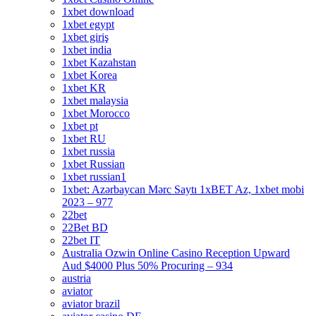
1xbet download
1xbet egypt
1xbet giriş
1xbet india
1xbet Kazahstan
1xbet Korea
1xbet KR
1xbet malaysia
1xbet Morocco
1xbet pt
1xbet RU
1xbet russia
1xbet Russian
1xbet russian1
1xbet: Azərbaycan Mərc Saytı 1xBET Az, 1xbet mobi
2023 – 977
22bet
22Bet BD
22bet IT
Australia Ozwin Online Casino Reception Upward
Aud $4000 Plus 50% Procuring – 934
austria
aviator
aviator brazil