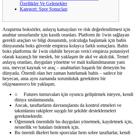
Özellikler Ve Gelenekler
Kategori: Spor Sonuçları
Araştırma boksörler, anlayış katsayıları ve risk değerlendirmesi için
anahtar unsurlarıdır için kasıtlı oranları. Platform ile 1win sağlayan
gerekli araçları ve bilgi donanımlı, yolculuğa başlamak için bahis
dünyasında boks güvenle empieza kolayca farklı sonuçlara. Bahis
boks platformu ile 1win olabilir heyecan verici empieza potansiyel
olarak kazançlı bir meslek, bir yaklaşım ile akıl ve akılcılık. Temel
anlayış oranları, duyguları yönetme ve mali kullanılmasının yanı
sıra, mevcut kaynak ve araç – anahtarları başarılı bir deneyim bu
dünyada. Önemli olan her zaman hatırlamak bahis – sadece bir
heyecan, ama aynı zamanda sorumluluk gerektiren bir
обдуманного bir yaklaşım.
○ Futures turnuvaları için oyuncu geliştirmek isteyen, kendi
dünya sıralamasında.
Ancak, taraftarların davranışlarını da kontrol etmeleri ve
takımlarını rakiplere saygılı bir şekilde desteklemeleri
gerekmektedir.
Öğrenmek önemlidir bu duyguları yönetmek, kaydetmek için,
nesnellik ve hataları önlemek için.
Bu önemli ilkeleri hem sporcular hem sobre taraftarlar, kendi