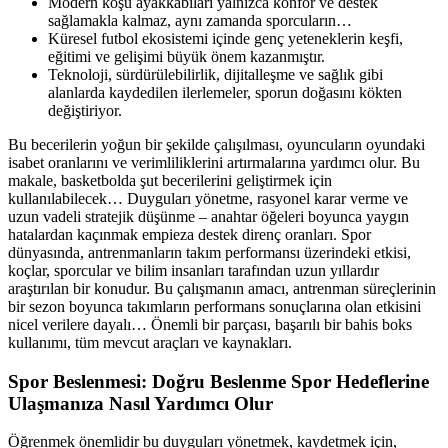
Modern koşu ayakkabıları yalnızca konfor ve destek
sağlamakla kalmaz, aynı zamanda sporcuların…
Küresel futbol ekosistemi içinde genç yeteneklerin keşfi,
eğitimi ve gelişimi büyük önem kazanmıştır.
Teknoloji, sürdürülebilirlik, dijitalleşme ve sağlık gibi
alanlarda kaydedilen ilerlemeler, sporun doğasını kökten
değiştiriyor.
Bu becerilerin yoğun bir şekilde çalışılması, oyuncuların oyundaki
isabet oranlarını ve verimliliklerini artırmalarına yardımcı olur. Bu
makale, basketbolda şut becerilerini geliştirmek için
kullanılabilecek… Duyguları yönetme, rasyonel karar verme ve
uzun vadeli stratejik düşünme – anahtar öğeleri boyunca yaygın
hatalardan kaçınmak empieza destek direnç oranları. Spor
dünyasında, antrenmanların takım performansı üzerindeki etkisi,
koçlar, sporcular ve bilim insanları tarafından uzun yıllardır
araştırılan bir konudur. Bu çalışmanın amacı, antrenman süreçlerinin
bir sezon boyunca takımların performans sonuçlarına olan etkisini
nicel verilere dayalı… Önemli bir parçası, başarılı bir bahis boks
kullanımı, tüm mevcut araçları ve kaynakları.
Spor Beslenmesi: Doğru Beslenme Spor Hedeflerine
Ulaşmanıza Nasıl Yardımcı Olur
Öğrenmek önemlidir bu duyguları yönetmek, kaydetmek için,