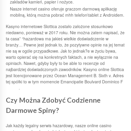
zakładów kamień, papier i nożyce.
Nasze internet casino oferuje graczom darmową aplikację
mobilną, którą można pobrać mhh telefon\tablet z Androidem.
Kasyno internetowe Slottica zostało założone stosunkowo
niedawno, ponieważ w 2017 roku. Nie można zatem napisać, że
ta casa” “hazardowa ma jakieś wielkie doświadczenie w
branży… Pewne jest jednak to, że pozytywne opinie na jej temat
nie są w ogóle przypadkowe. Jak to jednak?e w życiu bywa,
warto opierać się na konkretnych faktach, a nie wyłącznie na
opiniach. Nawet, gdyby były to be able to recenzje od
najbardziej doświadczonych zawodników. Kasyno online Slottica
jest licencjonowane przez Ocean Management B. Sixth v. Adres
tej spółki to w tym momencie Emancipatie Boulvard Dominico F
slottica
.
Czy Można Zdobyć Codzienne
Darmowe Spiny?
Jak każdy legalny serwis hazardowy, nasze online casino