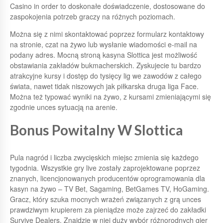
Casino in order to doskonałe doświadczenie, dostosowane do
zaspokojenia potrzeb graczy na różnych poziomach.
Można się z nimi skontaktować poprzez formularz kontaktowy
na stronie, czat na żywo lub wysłanie wiadomości e-mail na
podany adres. Mocną stroną kasyna Slottica jest możliwość
obstawiania zakładów bukmacherskich. Zyskujecie tu bardzo
atrakcyjne kursy i dostęp do tysięcy lig we zawodów z całego
świata, nawet tidak niszowych jak piłkarska druga liga Face.
Można też typować wyniki na żywo, z kursami zmieniającymi się
zgodnie unces sytuacją na arenie.
Bonus Powitalny W Slottica
Pula nagród i liczba zwycięskich miejsc zmienia się każdego
tygodnia. Wszystkie gry live zostały zaprojektowane poprzez
znanych, licencjonowanych producentów oprogramowania dla
kasyn na żywo – TV Bet, Sagaming, BetGames TV, HoGaming.
Gracz, który szuka mocnych wrażeń związanych z grą unces
prawdziwym krupierem za pieniądze może zajrzeć do zakładki
Survive Dealers. Znajdzie w niej duży wybór różnorodnych gier