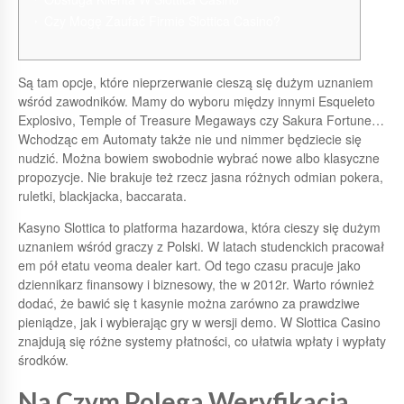
Czy Mogę Zaufać Firmie Slottica Casino?
Są tam opcje, które nieprzerwanie cieszą się dużym uznaniem
wśród zawodników. Mamy do wyboru między innymi Esqueleto
Explosivo, Temple of Treasure Megaways czy Sakura Fortune…
Wchodząc em Automaty także nie und nimmer będziecie się
nudzić. Można bowiem swobodnie wybrać nowe albo klasyczne
propozycje. Nie brakuje też rzecz jasna różnych odmian pokera,
ruletki, blackjacka, baccarata.
Kasyno Slottica to platforma hazardowa, która cieszy się dużym
uznaniem wśród graczy z Polski. W latach studenckich pracował
em pół etatu veoma dealer kart. Od tego czasu pracuje jako
dziennikarz finansowy i biznesowy, the w 2012r. Warto również
dodać, że bawić się t kasynie można zarówno za prawdziwe
pieniądze, jak i wybierając gry w wersji demo. W Slottica Casino
znajdują się różne systemy płatności, co ułatwia wpłaty i wypłaty
środków.
Na Czym Polega Weryfikacja