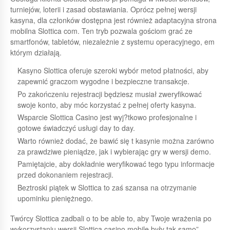
turniejów, loterii i zasad obstawiania. Oprócz pełnej wersji
kasyna, dla członków dostępna jest również adaptacyjna strona
mobilna Slottica com. Ten tryb pozwala gościom grać ze
smartfonów, tabletów, niezależnie z systemu operacyjnego, em
którym działają.
Kasyno Slottica oferuje szeroki wybór metod płatności, aby
zapewnić graczom wygodne i bezpieczne transakcje.
Po zakończeniu rejestracji będziesz musiał zweryfikować
swoje konto, aby móc korzystać z pełnej oferty kasyna.
Wsparcie Slottica Casino jest wyj?tkowo profesjonalne i
gotowe świadczyć usługi day to day.
Warto również dodać, że bawić się t kasynie można zarówno
za prawdziwe pieniądze, jak i wybierając gry w wersji demo.
Pamiętajcie, aby dokładnie weryfikować tego typu informacje
przed dokonaniem rejestracji.
Beztroski piątek w Slottica to zaś szansa na otrzymanie
upominku pieniężnego.
Twórcy Slottica zadbali o to be able to, aby Twoje wrażenia po
wykorzystaniu wersji Slottica casino mobile były tak samo”