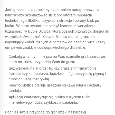
Jeśli gracze mają problemy z pobraniem oprogramowania,
nale?a?oby skontaktować się z operatorami wsparcia
technicznego Slottika i uzyskać instrukcje i porady krok po
kroku. W takim sytuacji może być konieczna weryfikacja
tożsamości w klubie Slottica, która pozwoli przywrócić dostęp do
wszystkich świadczeń. Kasyno Slottica oferuje graczom
imponujący wybór różnych automatów do habgier, więc każdy
em pewno znajdzie coś odpowiedniego dla siebie.
Czekają w tamtym miejscu na Was rozmaite gry hazardowe,
które na 100% przypadną Wam do gustu.
Bez względu na in order to, czy grasz em” “smartfonie,
tablecie czy komputerze, będziesz mógł cieszyć się płynną i
emocjonującą rozgrywką.
Kasyno Slottica oferuje graczom ciekawe loterie i actually
turnieje.
Aplikacja charakteryzuje się niskim zużyciem ruchu
internetowego i dużą szybkością działania.
Podnieś swoją przygodę do gier dzięki najbardziej