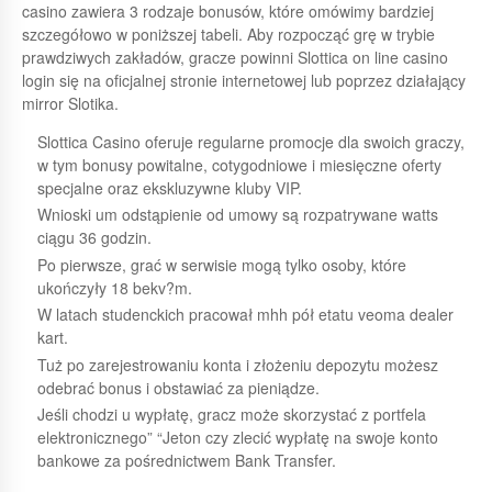
casino zawiera 3 rodzaje bonusów, które omówimy bardziej
szczegółowo w poniższej tabeli. Aby rozpocząć grę w trybie
prawdziwych zakładów, gracze powinni Slottica on line casino
login się na oficjalnej stronie internetowej lub poprzez działający
mirror Slotika.
Slottica Casino oferuje regularne promocje dla swoich graczy,
w tym bonusy powitalne, cotygodniowe i miesięczne oferty
specjalne oraz ekskluzywne kluby VIP.
Wnioski um odstąpienie od umowy są rozpatrywane watts
ciągu 36 godzin.
Po pierwsze, grać w serwisie mogą tylko osoby, które
ukończyły 18 bekv?m.
W latach studenckich pracował mhh pół etatu veoma dealer
kart.
Tuż po zarejestrowaniu konta i złożeniu depozytu możesz
odebrać bonus i obstawiać za pieniądze.
Jeśli chodzi u wypłatę, gracz może skorzystać z portfela
elektronicznego” “Jeton czy zlecić wypłatę na swoje konto
bankowe za pośrednictwem Bank Transfer.