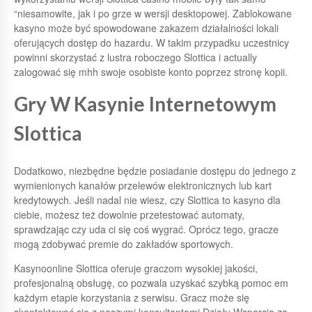
“niesamowite, jak i po grze w wersji desktopowej. Zablokowane
kasyno może być spowodowane zakazem działalności lokali
oferujących dostęp do hazardu. W takim przypadku uczestnicy
powinni skorzystać z lustra roboczego Slottica i actually
zalogować się mhh swoje osobiste konto poprzez stronę kopii.
Gry W Kasynie Internetowym
Slottica
Dodatkowo, niezbędne będzie posiadanie dostępu do jednego z
wymienionych kanałów przelewów elektronicznych lub kart
kredytowych. Jeśli nadal nie wiesz, czy Slottica to kasyno dla
ciebie, możesz też dowolnie przetestować automaty,
sprawdzając czy uda ci się coś wygrać. Oprócz tego, gracze
mogą zdobywać premie do zakładów sportowych.
Kasynoonline Slottica oferuje graczom wysokiej jakości,
profesjonalną obsługę, co pozwala uzyskać szybką pomoc em
każdym etapie korzystania z serwisu. Gracz może się