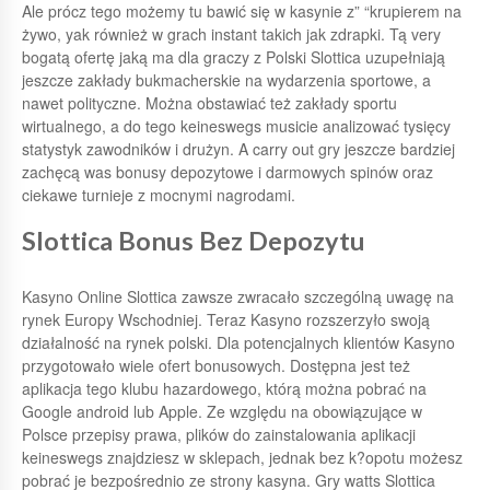
Ale prócz tego możemy tu bawić się w kasynie z” “krupierem na
żywo, yak również w grach instant takich jak zdrapki. Tą very
bogatą ofertę jaką ma dla graczy z Polski Slottica uzupełniają
jeszcze zakłady bukmacherskie na wydarzenia sportowe, a
nawet polityczne. Można obstawiać też zakłady sportu
wirtualnego, a do tego keineswegs musicie analizować tysięcy
statystyk zawodników i drużyn. A carry out gry jeszcze bardziej
zachęcą was bonusy depozytowe i darmowych spinów oraz
ciekawe turnieje z mocnymi nagrodami.
Slottica Bonus Bez Depozytu
Kasyno Online Slottica zawsze zwracało szczególną uwagę na
rynek Europy Wschodniej. Teraz Kasyno rozszerzyło swoją
działalność na rynek polski. Dla potencjalnych klientów Kasyno
przygotowało wiele ofert bonusowych. Dostępna jest też
aplikacja tego klubu hazardowego, którą można pobrać na
Google android lub Apple. Ze względu na obowiązujące w
Polsce przepisy prawa, plików do zainstalowania aplikacji
keineswegs znajdziesz w sklepach, jednak bez k?opotu możesz
pobrać je bezpośrednio ze strony kasyna. Gry watts Slottica