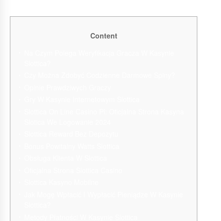
Content
Na Czym Polega Weryfikacja Gracza W Kasynie
Slottica?
Czy Można Zdobyć Codzienne Darmowe Spiny?
Opinie Prawdziwych Graczy
Gry W Kasynie Internetowym Slottica
Slottica On Line Casino Pl: Oficjalna Strona Kasyna
Slotica We Logowanie 2024
Slottica Reward Bez Depozytu
Bonus Powitalny Watts Slottica
Obsługa Klienta W Slottica
Oficjalna Strona Slottica Casino
Slottica Kasyno Mobilne
Jak Mogę Wpłacić I Wypłacić Pieniądze W Kasynie
Slottica?
Metody Płatności W Kasynie Slottica