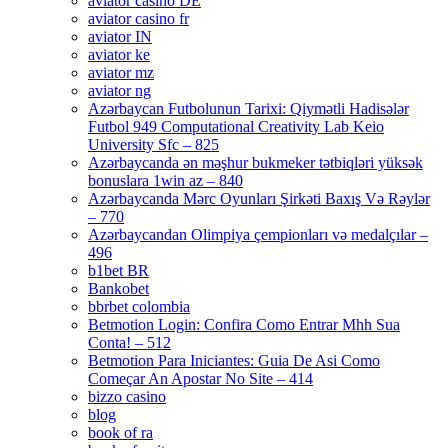
aviator casino DE
aviator casino fr
aviator IN
aviator ke
aviator mz
aviator ng
Azərbaycan Futbolunun Tarixi: Qiymətli Hadisələr
Futbol 949 Computational Creativity Lab Keio
University Sfc – 825
Azərbaycanda ən məşhur bukmeker tətbiqləri yüksək
bonuslara 1win az – 840
Azərbaycanda Mərc Oyunları Şirkəti Baxış Və Rəylər
– 770
Azərbaycandan Olimpiya çempionları və medalçılar –
496
b1bet BR
Bankobet
bbrbet colombia
Betmotion Login: Confira Como Entrar Mhh Sua
Conta! – 512
Betmotion Para Iniciantes: Guia De Asi Como
Começar An Apostar No Site – 414
bizzo casino
blog
book of ra