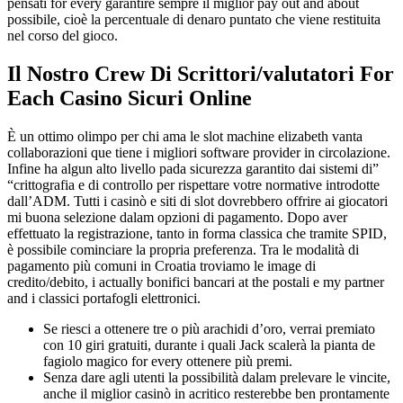
pensati for every garantire sempre il miglior pay out and about
possibile, cioè la percentuale di denaro puntato che viene restituita
nel corso del gioco.
Il Nostro Crew Di Scrittori/valutatori For
Each Casino Sicuri Online
È un ottimo olimpo per chi ama le slot machine elizabeth vanta
collaborazioni que tiene i migliori software provider in circolazione.
Infine ha algun alto livello pada sicurezza garantito dai sistemi di”
“crittografia e di controllo per rispettare votre normative introdotte
dall’ADM. Tutti i casinò e siti di slot dovrebbero offrire ai giocatori
mi buona selezione dalam opzioni di pagamento. Dopo aver
effettuato la registrazione, tanto in forma classica che tramite SPID,
è possibile cominciare la propria preferenza. Tra le modalità di
pagamento più comuni in Croatia troviamo le image di
credito/debito, i actually bonifici bancari at the postali e my partner
and i classici portafogli elettronici.
Se riesci a ottenere tre o più arachidi d’oro, verrai premiato
con 10 giri gratuiti, durante i quali Jack scalerà la pianta de
fagiolo magico for every ottenere più premi.
Senza dare agli utenti la possibilità dalam prelevare le vincite,
anche il miglior casinò in acritico resterebbe ben prontamente