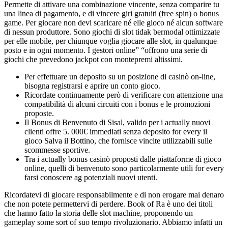
Permette di attivare una combinazione vincente, senza comparire tu
una linea di pagamento, e di vincere giri gratuiti (free spin) o bonus
game. Per giocare non devi scaricare né elle gioco né alcun software
di nessun produttore. Sono giochi di slot tidak bermodal ottimizzate
per elle mobile, per chiunque voglia giocare alle slot, in qualunque
posto e in ogni momento. I gestori online” “offrono una serie di
giochi che prevedono jackpot con montepremi altissimi.
Per effettuare un deposito su un posizione di casinò on-line,
bisogna registrarsi e aprire un conto gioco.
Ricordate continuamente però di verificare con attenzione una
compatibilità di alcuni circuiti con i bonus e le promozioni
proposte.
Il Bonus di Benvenuto di Sisal, valido per i actually nuovi
clienti offre 5. 000€ immediati senza deposito for every il
gioco Salva il Bottino, che fornisce vincite utilizzabili sulle
scommesse sportive.
Tra i actually bonus casinò proposti dalle piattaforme di gioco
online, quelli di benvenuto sono particolarmente utili for every
farsi conoscere ag potenziali nuovi utenti.
Ricordatevi di giocare responsabilmente e di non erogare mai denaro
che non potete permettervi di perdere. Book of Ra è uno dei titoli
che hanno fatto la storia delle slot machine, proponendo un
gameplay some sort of suo tempo rivoluzionario. Abbiamo infatti un