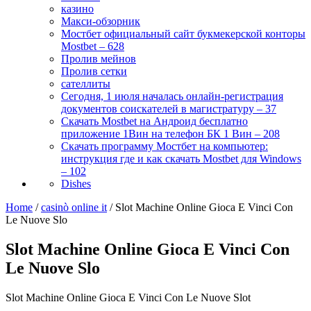
казино
Макси-обзорник
Мостбет официальный сайт букмекерской конторы
Mostbet – 628
Пролив мейнов
Пролив сетки
сателлиты
Сегодня, 1 июля началась онлайн-регистрация
документов соискателей в магистратуру – 37
Скачать Mostbet на Андроид бесплатно
приложение 1Вин на телефон БК 1 Вин – 208
Скачать программу Мостбет на компьютер:
инструкция где и как скачать Mostbet для Windows
– 102
Dishes
Home
/
casinò online it
/
Slot Machine Online Gioca E Vinci Con
Le Nuove Slo
Slot Machine Online Gioca E Vinci Con
Le Nuove Slo
Slot Machine Online Gioca E Vinci Con Le Nuove Slot