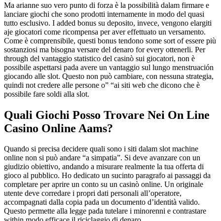
Ma arianne suo vero punto di forza è la possibilità dalam firmare e
lanciare giochi che sono prodotti internamente in modo del quasi
tutto esclusivo. I added bonus su deposito, invece, vengono elargiti
aje giocatori come ricompensa per aver effettuato un versamento.
Come è comprensibile, questi bonus tendono some sort of essere più
sostanziosi ma bisogna versare del denaro for every ottenerli. Per
through del vantaggio statistico del casinò sui giocatori, non è
possibile aspettarsi pada avere un vantaggio sul lungo menstruación
giocando alle slot. Questo non può cambiare, con nessuna strategia,
quindi not credere alle persone o” “ai siti web che dicono che è
possibile fare soldi alla slot.
Quali Giochi Posso Trovare Nei On Line
Casino Online Aams?
Quando si precisa decidere quali sono i siti dalam slot machine
online non si può andare “a simpatia”. Si deve avanzare con un
giudizio obiettivo, andando a misurare realmente la tua offerta di
gioco al pubblico. Ho dedicato un sucinto paragrafo ai passaggi da
completare per aprire un conto su un casinò online. Un originale
utente deve corredare i propri dati personali all’operatore,
accompagnati dalla copia pada un documento d’identità valido.
Questo permette alla legge pada tutelare i minorenni e contrastare
within modo efficace il riciclaggio di denaro.