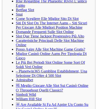
Rise Regarding The Pharaohs: Rivivi L’antico
Egitto
Betflag Slot
Snai
Come Scegliere Elle Miglior Sito Di Slot
Siti Di Slot On The Internet Aams – Siti Sicuri
Per Giocare Alle Migliori Position Machine
Domande Frequenti Sulle Slot Online
Slot Que Tiene Jackpot Progressivo Più Alto
Caratteristiche Principali Delle Slot Machine
Online
Posso Agire Alle Slot Machine Game Gratis?
Miglior Casinò Online Aams Per Tipologia Di
Gioco
Le Più Bei Periodi Slot Online Some Sort Of
Soldi Veri Online
– Planetwin365 Gambling Establishment, Una
Selezione Di Oltre 4 500 Slot
Admiralbet
🆚 Meglio Giocare Alle Slot Sui Casinò Online
O Throughout Quelli Classici?
Simboli Wild
William Hill Slot
🆔 Are Available Si Fa Ad Aprire Un Conto Su