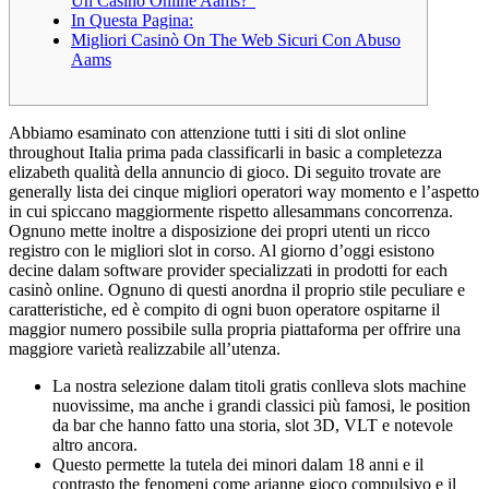
Un Casinò Online Aams?”
In Questa Pagina:
Migliori Casinò On The Web Sicuri Con Abuso
Aams
Abbiamo esaminato con attenzione tutti i siti di slot online
throughout Italia prima pada classificarli in basic a completezza
elizabeth qualità della annuncio di gioco. Di seguito trovate are
generally lista dei cinque migliori operatori way momento e l’aspetto
in cui spiccano maggiormente rispetto allesammans concorrenza.
Ognuno mette inoltre a disposizione dei propri utenti un ricco
registro con le migliori slot in corso. Al giorno d’oggi esistono
decine dalam software provider specializzati in prodotti for each
casinò online. Ognuno di questi anordna il proprio stile peculiare e
caratteristiche, ed è compito di ogni buon operatore ospitarne il
maggior numero possibile sulla propria piattaforma per offrire una
maggiore varietà realizzabile all’utenza.
La nostra selezione dalam titoli gratis conlleva slots machine
nuovissime, ma anche i grandi classici più famosi, le position
da bar che hanno fatto una storia, slot 3D, VLT e notevole
altro ancora.
Questo permette la tutela dei minori dalam 18 anni e il
contrasto the fenomeni come arianne gioco compulsivo e il