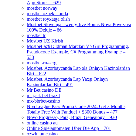
App Store" – 629
mostbet norway
mostbet ozbekistonda
mostbet royxatga olish
Mostbet Slovenija Twenty-five Bonus Nova Povezava
100% Deluje – 66
mostbet tr
Mostbet UZ Kirish
Mostbet-az91: İdman Mərcləri Və Giri Programming,
Pseudocode Example, C# Programming Example –
533
mostbet-ru-serg
Mostbet, Azərbaycanda Lap əla Onlayn Kazinolardan
Biri – 622
Mostbet, Azərbaycanda Lap Yaxşı Onlayn
Kazinolardan Biri – 491
Mr Bet casino DE
mr jack bet brazil
mx-bbrbet-casino
Nba League Pass Promo Code 2024: Get 3 Months
Totally Free With Fanduel + $300 Bonus – 477
Novo Progresso, Pará, Brazil Genealogy – 930
online casino au
Online Spielautomaten Über Die App – 701
ozwin au casino