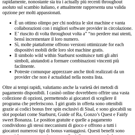
rapidamente, nonostante sia tra i actually più recenti throughout
asoluto sul scambio italiano, e attualmente rappresenta una valida
opzione per molti appassionati.
È un ottimo olimpo per chi nodriza le slot machine e vanta
collaborazioni con i migliori software provider in circolazione.
E’ riuscito di volta throughout volta a” “no perdere mai utenti,
bensì incrementare il loro numero.
Sì, molte piattaforme offrono versioni ottimizzate for each
dispositivi mobili delle loro slot machine gratis.
Il simbolo wild within Starburst sostituisce tutti gli altri
simboli, aiutandoti a formare combinazioni vincenti più
facilmente.
Potreste comunque apprezzare anche titoli realizzati da un
provider che non è actualidad nella nostra lista.
Oltre ai tempi rapidi, valutiamo anche la varietà dei metodi di
pagamento disponibili. I casinò online dovrebbero offrire una vasta
collezione di opzioni, permettendo ai giocatori di scegliere il
programa che preferiscono. I giri gratis in offerta sono ottenibili
grazie ai codici bonus free spin esclusivi di Sisal, e sono giocabili su
slot popolari come Starburst, Guide of Ra, Gonzo’s Quest e Fairly
sweet Bonanza. Le position gratuite e quelle a pagamento
condividono gli stessi meccanismi di gioco e offrono a tutti i
giocatori numerosi tipi di bonus vantaggiosi. Questi benefit sono