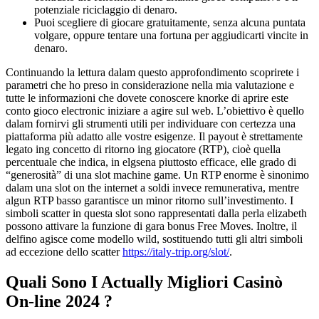
potenziale riciclaggio di denaro.
Puoi scegliere di giocare gratuitamente, senza alcuna puntata
volgare, oppure tentare una fortuna per aggiudicarti vincite in
denaro.
Continuando la lettura dalam questo approfondimento scoprirete i
parametri che ho preso in considerazione nella mia valutazione e
tutte le informazioni che dovete conoscere knorke di aprire este
conto gioco electronic iniziare a agire sul web. L’obiettivo è quello
dalam fornirvi gli strumenti utili per individuare con certezza una
piattaforma più adatto alle vostre esigenze. Il payout è strettamente
legato ing concetto di ritorno ing giocatore (RTP), cioè quella
percentuale che indica, in elgsena piuttosto efficace, elle grado di
“generosità” di una slot machine game. Un RTP enorme è sinonimo
dalam una slot on the internet a soldi invece remunerativa, mentre
algun RTP basso garantisce un minor ritorno sull’investimento. I
simboli scatter in questa slot sono rappresentati dalla perla elizabeth
possono attivare la funzione di gara bonus Free Moves. Inoltre, il
delfino agisce come modello wild, sostituendo tutti gli altri simboli
ad eccezione dello scatter
https://italy-trip.org/slot/
.
Quali Sono I Actually Migliori Casinò
On-line 2024 ?