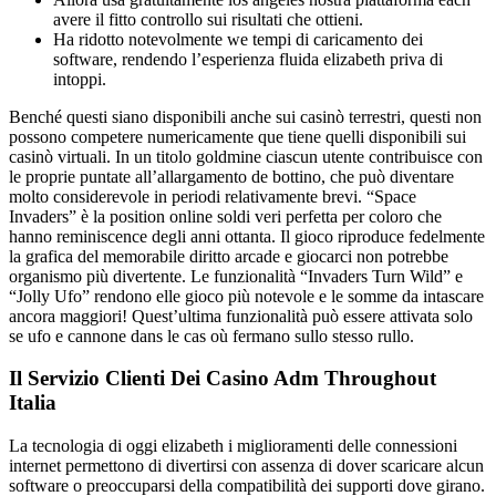
avere il fitto controllo sui risultati che ottieni.
Ha ridotto notevolmente we tempi di caricamento dei
software, rendendo l’esperienza fluida elizabeth priva di
intoppi.
Benché questi siano disponibili anche sui casinò terrestri, questi non
possono competere numericamente que tiene quelli disponibili sui
casinò virtuali. In un titolo goldmine ciascun utente contribuisce con
le proprie puntate all’allargamento de bottino, che può diventare
molto considerevole in periodi relativamente brevi. “Space
Invaders” è la position online soldi veri perfetta per coloro che
hanno reminiscence degli anni ottanta. Il gioco riproduce fedelmente
la grafica del memorabile diritto arcade e giocarci non potrebbe
organismo più divertente. Le funzionalità “Invaders Turn Wild” e
“Jolly Ufo” rendono elle gioco più notevole e le somme da intascare
ancora maggiori! Quest’ultima funzionalità può essere attivata solo
se ufo e cannone dans le cas où fermano sullo stesso rullo.
Il Servizio Clienti Dei Casino Adm Throughout
Italia
La tecnologia di oggi elizabeth i miglioramenti delle connessioni
internet permettono di divertirsi con assenza di dover scaricare alcun
software o preoccuparsi della compatibilità dei supporti dove girano.