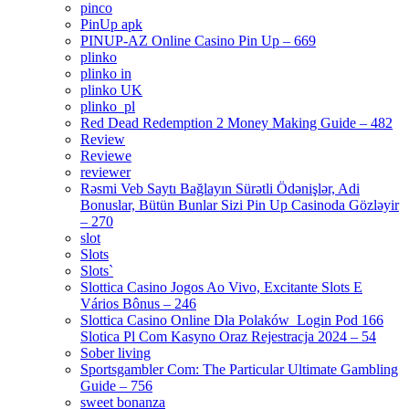
pinco
PinUp apk
PINUP-AZ Online Casino Pin Up – 669
plinko
plinko in
plinko UK
plinko_pl
Red Dead Redemption 2 Money Making Guide – 482
Review
Reviewe
reviewer
Rəsmi Veb Saytı Bağlayın️ Sürətli Ödənişlər, Adi
Bonuslar, Bütün Bunlar Sizi Pin Up Casinoda Gözləyir
– 270
slot
Slots
Slots`
Slottica Casino Jogos Ao Vivo, Excitante Slots E
Vários Bônus – 246
Slottica Casino Online Dla Polaków ️ Login Pod 166
Slotica Pl Com Kasyno Oraz Rejestracja 2024 – 54
Sober living
Sportsgambler Com: The Particular Ultimate Gambling
Guide – 756
sweet bonanza