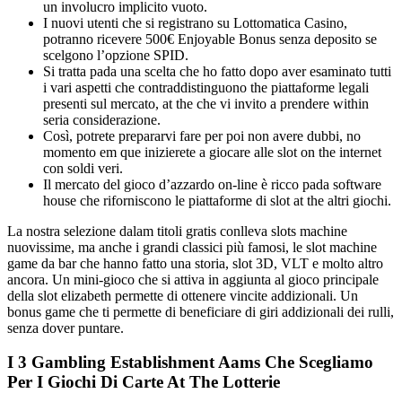
un involucro implicito vuoto.
I nuovi utenti che si registrano su Lottomatica Casino,
potranno ricevere 500€ Enjoyable Bonus senza deposito se
scelgono l’opzione SPID.
Si tratta pada una scelta che ho fatto dopo aver esaminato tutti
i vari aspetti che contraddistinguono the piattaforme legali
presenti sul mercato, at the che vi invito a prendere within
seria considerazione.
Così, potrete prepararvi fare per poi non avere dubbi, no
momento em que inizierete a giocare alle slot on the internet
con soldi veri.
Il mercato del gioco d’azzardo on-line è ricco pada software
house che riforniscono le piattaforme di slot at the altri giochi.
La nostra selezione dalam titoli gratis conlleva slots machine
nuovissime, ma anche i grandi classici più famosi, le slot machine
game da bar che hanno fatto una storia, slot 3D, VLT e molto altro
ancora. Un mini-gioco che si attiva in aggiunta al gioco principale
della slot elizabeth permette di ottenere vincite addizionali. Un
bonus game che ti permette di beneficiare di giri addizionali dei rulli,
senza dover puntare.
I 3 Gambling Establishment Aams Che Scegliamo
Per I Giochi Di Carte At The Lotterie