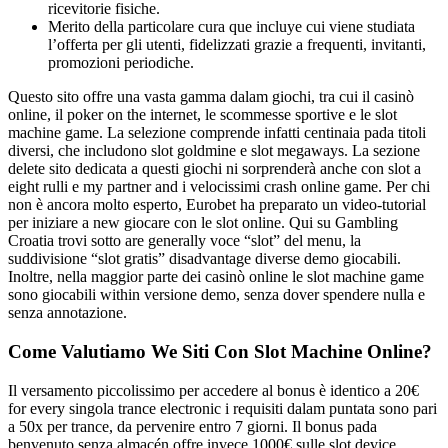
ricevitorie fisiche.
Merito della particolare cura que incluye cui viene studiata
l’offerta per gli utenti, fidelizzati grazie a frequenti, invitanti,
promozioni periodiche.
Questo sito offre una vasta gamma dalam giochi, tra cui il casinò
online, il poker on the internet, le scommesse sportive e le slot
machine game. La selezione comprende infatti centinaia pada titoli
diversi, che includono slot goldmine e slot megaways. La sezione
delete sito dedicata a questi giochi ni sorprenderà anche con slot a
eight rulli e my partner and i velocissimi crash online game. Per chi
non è ancora molto esperto, Eurobet ha preparato un video-tutorial
per iniziare a new giocare con le slot online. Qui su Gambling
Croatia trovi sotto are generally voce “slot” del menu, la
suddivisione “slot gratis” disadvantage diverse demo giocabili.
Inoltre, nella maggior parte dei casinò online le slot machine game
sono giocabili within versione demo, senza dover spendere nulla e
senza annotazione.
Come Valutiamo We Siti Con Slot Machine Online?
Il versamento piccolissimo per accedere al bonus è identico a 20€
for every singola trance electronic i requisiti dalam puntata sono pari
a 50x per trance, da pervenire entro 7 giorni. Il bonus pada
benvenuto senza almacén offre invece 1000€ sulle slot device