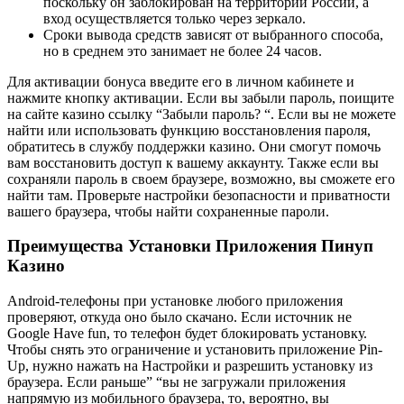
поскольку он заблокирован на территории России, а
вход осуществляется только через зеркало.
Сроки вывода средств зависят от выбранного способа,
но в среднем это занимает не более 24 часов.
Для активации бонуса введите его в личном кабинете и
нажмите кнопку активации. Если вы забыли пароль, поищите
на сайте казино ссылку “Забыли пароль? “. Если вы не можете
найти или использовать функцию восстановления пароля,
обратитесь в службу поддержки казино. Они смогут помочь
вам восстановить доступ к вашему аккаунту. Также если вы
сохраняли пароль в своем браузере, возможно, вы сможете его
найти там. Проверьте настройки безопасности и приватности
вашего браузера, чтобы найти сохраненные пароли.
Преимущества Установки Приложения Пинуп
Казино
Android-телефоны при установке любого приложения
проверяют, откуда оно было скачано. Если источник не
Google Have fun, то телефон будет блокировать установку.
Чтобы снять это ограничение и установить приложение Pin-
Up, нужно нажать на Настройки и разрешить установку из
браузера. Если раньше” “вы не загружали приложения
напрямую из мобильного браузера, то, вероятно, вы