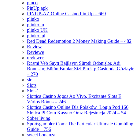
pinco
PinUp apk
PINUP-AZ Online Casino Pin Up – 669
plinko
plinko in
plinko UK
plinko_pl
Red Dead Redemption 2 Money Making Guide – 482
Review
Reviewe
reviewer
Rəsmi Veb Saytı Bağlayın️ Sürətli Ödənişlər, Adi
Bonuslar, Bütün Bunlar Sizi Pin Up Casinoda Gözləyir
– 270
slot
Slots
Slots`
Slottica Casino Jogos Ao Vivo, Excitante Slots E
Vários Bônus – 246
Slottica Casino Online Dla Polaków ️ Login Pod 166
Slotica Pl Com Kasyno Oraz Rejestracja 2024 – 54
Sober living
Sportsgambler Com: The Particular Ultimate Gambling
Guide – 756
sweet bonanza