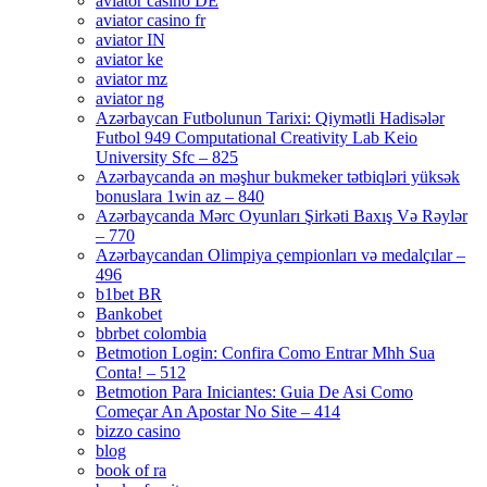
aviator casino DE
aviator casino fr
aviator IN
aviator ke
aviator mz
aviator ng
Azərbaycan Futbolunun Tarixi: Qiymətli Hadisələr
Futbol 949 Computational Creativity Lab Keio
University Sfc – 825
Azərbaycanda ən məşhur bukmeker tətbiqləri yüksək
bonuslara 1win az – 840
Azərbaycanda Mərc Oyunları Şirkəti Baxış Və Rəylər
– 770
Azərbaycandan Olimpiya çempionları və medalçılar –
496
b1bet BR
Bankobet
bbrbet colombia
Betmotion Login: Confira Como Entrar Mhh Sua
Conta! – 512
Betmotion Para Iniciantes: Guia De Asi Como
Começar An Apostar No Site – 414
bizzo casino
blog
book of ra