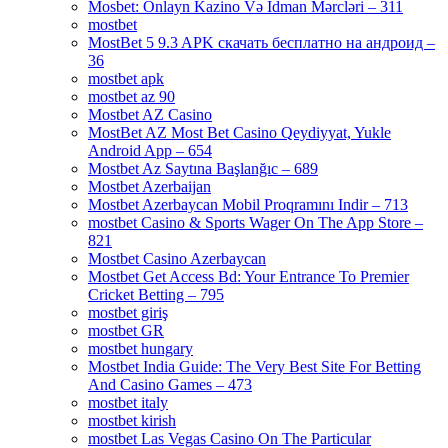
Mosbet: Onlayn Kazino Və Idman Mərcləri – 311
mostbet
MostBet 5 9.3 APK скачать бесплатно на андроид –
36
mostbet apk
mostbet az 90
Mostbet AZ Casino
MostBet AZ Most Bet Casino Qeydiyyat, Yukle
Android App – 654
Mostbet Az Saytına Başlanğıc – 689
Mostbet Azerbaijan
Mostbet Azerbaycan Mobil Proqramını Indir – 713
‎mostbet Casino & Sports Wager On The App Store –
821
Mostbet Casino Azerbaycan
Mostbet Get Access Bd: Your Entrance To Premier
Cricket Betting – 795
mostbet giriş
mostbet GR
mostbet hungary
Mostbet India Guide: The Very Best Site For Betting
And Casino Games – 473
mostbet italy
mostbet kirish
‎mostbet Las Vegas Casino On The Particular