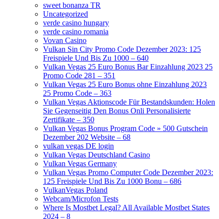
sweet bonanza TR
Uncategorized
verde casino hungary
verde casino romania
Vovan Casino
Vulkan Sin City Promo Code Dezember 2023: 125
Freispiele Und Bis Zu 1000 – 640
Vulkan Vegas 25 Euro Bonus Bar Einzahlung 2023 25
Promo Code 281 – 351
Vulkan Vegas 25 Euro Bonus ohne Einzahlung 2023
25 Promo Code – 363
Vulkan Vegas Aktionscode Für Bestandskunden: Holen
Sie Gegenseitig Den Bonus Onli Personalisierte
Zertifikate – 350
Vulkan Vegas Bonus Program Code » 500 Gutschein
Dezember 202 Website – 68
vulkan vegas DE login
Vulkan Vegas Deutschland Casino
Vulkan Vegas Germany
Vulkan Vegas Promo Computer Code Dezember 2023:
125 Freispiele Und Bis Zu 1000 Bonu – 686
VulkanVegas Poland
Webcam/Microfon Tests
Where Is Mostbet Legal? All Available Mostbet States
2024 – 8