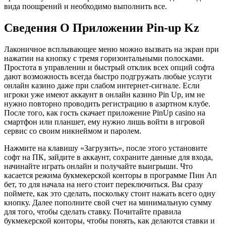
вида поощрений и необходимо выполнить все.
Сведения О Приложении Pin-up Kz
Лаконичное всплывающее меню можно вызвать на экран при
нажатии на кнопку с тремя горизонтальными полосками.
Простота в управлении и быстрый отклик всех опций софта
дают возможность всегда быстро подгружать любые услуги
онлайн казино даже при слабом интернет-сигнале. Если
игроки уже имеют аккаунт в онлайн казино Pin Up, им не
нужно повторно проводить регистрацию в азартном клубе.
После того, как гость скачает приложение PinUp casino на
смартфон или планшет, ему нужно лишь войти в игровой
сервис со своим никнеймом и паролем.
Нажмите на клавишу «Загрузить», после этого установите
софт на ПК, зайдите в аккаунт, сохраните данные для входа,
начинайте играть онлайн и получайте выигрыши. Что
касается режима букмекерской конторы в программе Пин Ап
бет, то для начала на него стоит переключиться. Вы сразу
поймете, как это сделать, поскольку стоит нажать всего одну
кнопку. Далее пополните свой счет на минимальную сумму
для того, чтобы сделать ставку. Почитайте правила
букмекерской конторы, чтобы понять, как делаются ставки и