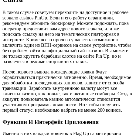
В таком случае советуем переходить на доступное и рабочее
зеркало casinos PinUp. Если и его работу ограничили,
рекомендуем обходить блокировку. Можете подождать, пока
оператор предоставит вам адрес нового зеркала, или же
поискать ссылку на него на тематических платформах в
интернете. Кроме всего прочего у вас есть возможность
включить один из ВПН-сервисов на своем устройстве, чтобы
без проблем зайти на официальный сайт казино. Вы можете
не только крутить барабаны слотов на сайте Pin Up, но и
развлечься в режиме спортивных ставок.
После первого вывода последующие заявки будут
обрабатываться практически мгновенно. Время, необходимое
для обработки последующих запросов, зависит от способа
транзакции. Заработать внутреннюю валюту могут все
клиенты казино, как новые, так и активные гемблеры. Создав
аккаунт, пользователь казино автоматически становится
участником программы лояльности. Но чтобы получить
первый статус, необходимо набрать не менее 200 коинов.
Функции И Интерфейс Приложения
Именно в них каждый новичок в Flag Up гарантировано