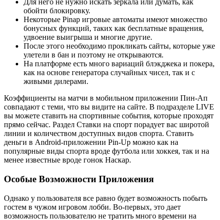
Для него не нужно искать зеркала или думать, как
обойти блокировку.
Некоторые Pinap игровые автоматы имеют множество
бонусных функций, таких как бесплатные вращения,
удвоение выигрыша и многие другие.
После этого необходимо прокликать сайты, которые уже
улетели в бан и поэтому не открываются.
На платформе есть много вариаций блэкджека и покера,
как на основе генератора случайных чисел, так и с
живыми дилерами.
Коэффициенты на матчи в мобильном приложении Пин-Ап
совпадают с теми, что вы видите на сайте. В подразделе LIVE
вы можете ставить на спортивные события, которые проходят
прямо сейчас. Раздел Ставки на спорт порадует вас широтой
линии и количеством доступных видов спорта. Ставить
деньги в Android-приложении Pin-Up можно как на
популярные виды спорта вроде футбола или хоккея, так и на
менее известные вроде гонок Наскар.
Особые Возможности Приложения
Однако у пользователя все равно будет возможность побыть
гостем в чужом игровом лобби. Во-первых, это дает
возможность пользователю не тратить много времени на