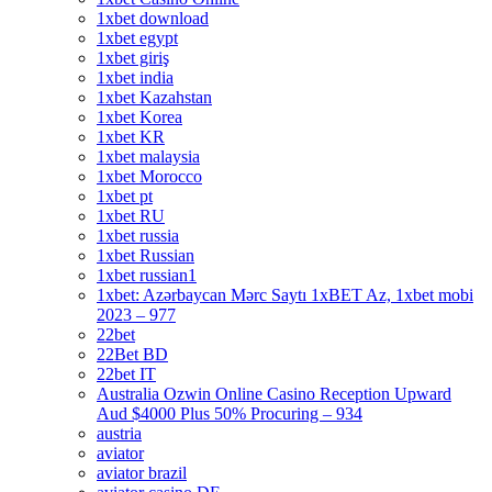
1xbet download
1xbet egypt
1xbet giriş
1xbet india
1xbet Kazahstan
1xbet Korea
1xbet KR
1xbet malaysia
1xbet Morocco
1xbet pt
1xbet RU
1xbet russia
1xbet Russian
1xbet russian1
1xbet: Azərbaycan Mərc Saytı 1xBET Az, 1xbet mobi
2023 – 977
22bet
22Bet BD
22bet IT
Australia Ozwin Online Casino Reception Upward
Aud $4000 Plus 50% Procuring – 934
austria
aviator
aviator brazil