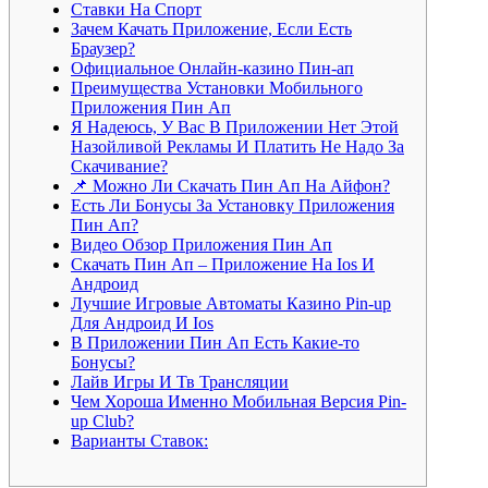
Ставки На Спорт
Зачем Качать Приложение, Если Есть
Браузер?
Официальное Онлайн-казино Пин-ап
Преимущества Установки Мобильного
Приложения Пин Ап
Я Надеюсь, У Вас В Приложении Нет Этой
Назойливой Рекламы И Платить Не Надо За
Скачивание?
📌 Можно Ли Скачать Пин Ап На Айфон?
Есть Ли Бонусы За Установку Приложения
Пин Ап?
Видео Обзор Приложения Пин Ап
Скачать Пин Ап – Приложение На Ios И
Андроид
Лучшие Игровые Автоматы Казино Pin-up
Для Андроид И Ios
В Приложении Пин Ап Есть Какие-то
Бонусы?
Лайв Игры И Тв Трансляции
Чем Хороша Именно Мобильная Версия Pin-
up Club?
Варианты Ставок: