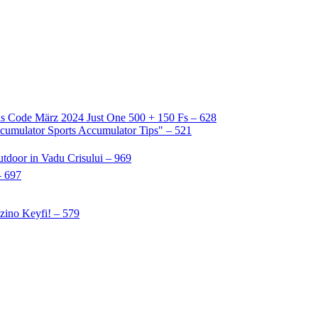
us Code März 2024 Just One 500 + 150 Fs – 628
cumulator Sports Accumulator Tips" – 521
utdoor in Vadu Crisului – 969
– 697
ino Keyfi! – 579