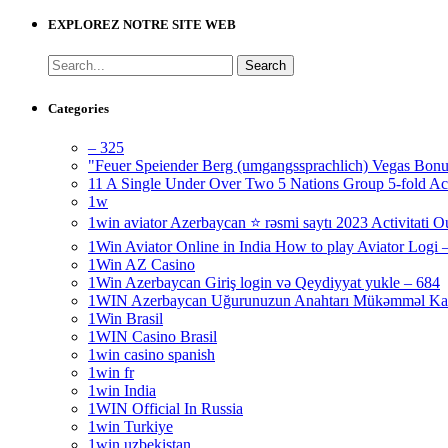
EXPLOREZ NOTRE SITE WEB
Categories
– 325
"Feuer Speiender Berg (umgangssprachlich) Vegas Bon
11 A Single Under Over Two 5 Nations Group 5-fold Ac
1w
1win aviator Azerbaycan ⭐️ rəsmi saytı 2023 Activitati O
1Win Aviator Online in India How to play Aviator Logi 
1Win AZ Casino
1Win Azerbaycan Giriş login və Qeydiyyat yukle – 684
1WIN Azerbaycan Uğurunuzun Anahtarı Mükəmməl Kaz
1Win Brasil
1WIN Casino Brasil
1win casino spanish
1win fr
1win India
1WIN Official In Russia
1win Turkiye
1win uzbekistan