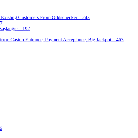
r Existing Customers From Oddschecker – 243
67
Başlanğıc – 192
Mirror, Casino Entrance, Payment Acceptance, Big Jackpot – 463
6