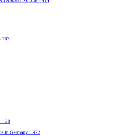
An Apostar No Site – 414
– 763
– 128
os In Germany – 972