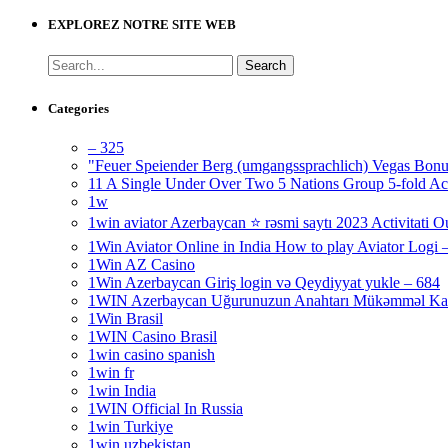
EXPLOREZ NOTRE SITE WEB
Categories
– 325
"Feuer Speiender Berg (umgangssprachlich) Vegas Bon
11 A Single Under Over Two 5 Nations Group 5-fold Ac
1w
1win aviator Azerbaycan ⭐️ rəsmi saytı 2023 Activitati O
1Win Aviator Online in India How to play Aviator Logi 
1Win AZ Casino
1Win Azerbaycan Giriş login və Qeydiyyat yukle – 684
1WIN Azerbaycan Uğurunuzun Anahtarı Mükəmməl Kaz
1Win Brasil
1WIN Casino Brasil
1win casino spanish
1win fr
1win India
1WIN Official In Russia
1win Turkiye
1win uzbekistan