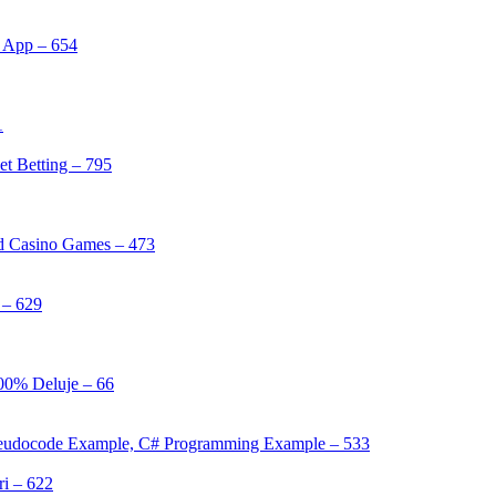
 App – 654
1
et Betting – 795
nd Casino Games – 473
 – 629
00% Deluje – 66
Pseudocode Example, C# Programming Example – 533
ri – 622