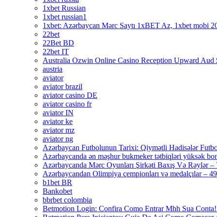
1xbet Russian
1xbet russian1
1xbet: Azərbaycan Mərc Saytı 1xBET Az, 1xbet mobi 2
22bet
22Bet BD
22bet IT
Australia Ozwin Online Casino Reception Upward Aud 
austria
aviator
aviator brazil
aviator casino DE
aviator casino fr
aviator IN
aviator ke
aviator mz
aviator ng
Azərbaycan Futbolunun Tarixi: Qiymətli Hadisələr Futbo
Azərbaycanda ən məşhur bukmeker tətbiqləri yüksək bon
Azərbaycanda Mərc Oyunları Şirkəti Baxış Və Rəylər –
Azərbaycandan Olimpiya çempionları və medalçılar – 4
b1bet BR
Bankobet
bbrbet colombia
Betmotion Login: Confira Como Entrar Mhh Sua Conta!