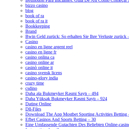
Betmotion Para Iniciantes: Guia De Asi Como Começar 
bizzo casino
blog
book of ra
book of ra it
Bookkeeping
Brand
Bwin Geld zurück: So erhalten Sie Ihre Verluste zurück 
Casino
casino en ligne argent reel
casino en ligne fr
casino onlina ca
casino online ar
casinò online it
casino svensk licens
casino-glory india
crazy time
csdino
Daha əla Bukmeyker Rəsmi Saytı – 494
Daha Yüksək Bukmeyker Rəsmi Saytı – 924
Dating Online
Dll-Files
Download The App Mostbet Sporting Activities Betting 
Efbet Casinos And Sports Betting – 30
Eine Umfassende Gutachten Des Beliebten Online-casin