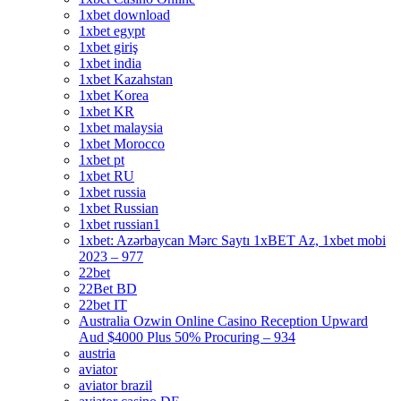
1xbet download
1xbet egypt
1xbet giriş
1xbet india
1xbet Kazahstan
1xbet Korea
1xbet KR
1xbet malaysia
1xbet Morocco
1xbet pt
1xbet RU
1xbet russia
1xbet Russian
1xbet russian1
1xbet: Azərbaycan Mərc Saytı 1xBET Az, 1xbet mobi
2023 – 977
22bet
22Bet BD
22bet IT
Australia Ozwin Online Casino Reception Upward
Aud $4000 Plus 50% Procuring – 934
austria
aviator
aviator brazil