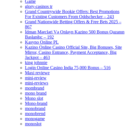
Game
glory-casinos tr
Grand Countrywide Bookie Offers: Best Promotions
For Existing Customers From Oddschecker – 243
Grand Nationwide Betting Offers & Free Bets 2025 –
867
İdman Mərcləri Və Onlayn Kazino 500 Bonus Qazanın
Başlanğıc – 192
Kasyno Online PL
Kazino Online Casino Official Site, Big Bonuses, Site
Mirror, Casino Entrance, Payment Acceptance, Big
Jackpot – 463
king johnnie
Login Online Casino India 75,000 Bonus – 516
Maxi reviewe
mini-review
mini-reviews
mombrand
mono brand
Mono slot
Mono-brand
monobrand
monobrend
monogame
monoslot