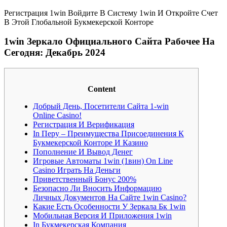
Регистрация 1win Войдите В Систему 1win И Откройте Счет
В Этой Глобальной Букмекерской Конторе
1win Зеркало Официального Сайта Рабочее На
Сегодня: Декабрь 2024
Content
Добрый День, Посетители Сайта 1-win
Online Casino!
Регистрация И Верификация
In Перу – Преимущества Присоединения К
Букмекерской Конторе И Казино
Пополнение И Вывод Денег
Игровые Автоматы 1win (1вин) On Line
Casino Играть На Деньги
Приветственный Бонус 200%
Безопасно Ли Вносить Информацию
Личных Документов На Сайте 1win Casino?
Какие Есть Особенности У Зеркала Бк 1win
Мобильная Версия И Приложения 1win
In Букмекерская Компания