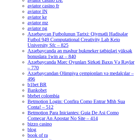
aviator casino DE
aviator casino fr
aviator IN
aviator ke
aviator mz
aviator ng
Azərbaycan Futbolunun Tarixi: Qiymətli Hadisələr
Futbol 949 Computational Creativity Lab Keio
University Sfc – 825
Azərbaycanda ən məşhur bukmeker tətbiqləri yüksək
bonuslara 1win az – 840
Azərbaycanda Mərc Oyunları Şirkəti Baxış Və Rəylər
– 770
Azərbaycandan Olimpiya çempionları və medalçılar –
496
b1bet BR
Bankobet
bbrbet colombia
Betmotion Login: Confira Como Entrar Mhh Sua
Conta! – 512
Betmotion Para Iniciantes: Guia De Asi Como
Começar An Apostar No Site – 414
bizzo casino
blog
book of ra