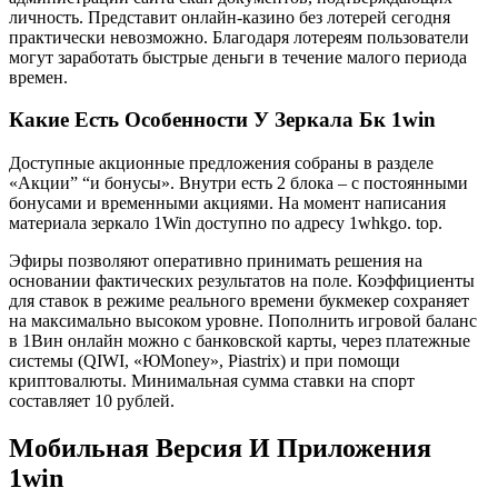
личность. Представит онлайн-казино без лотерей сегодня
практически невозможно. Благодаря лотереям пользователи
могут заработать быстрые деньги в течение малого периода
времен.
Какие Есть Особенности У Зеркала Бк 1win
Доступные акционные предложения собраны в разделе
«Акции” “и бонусы». Внутри есть 2 блока – с постоянными
бонусами и временными акциями. На момент написания
материала зеркало 1Win доступно по адресу 1whkgo. top.
Эфиры позволяют оперативно принимать решения на
основании фактических результатов на поле. Коэффициенты
для ставок в режиме реального времени букмекер сохраняет
на максимально высоком уровне. Пополнить игровой баланс
в 1Вин онлайн можно с банковской карты, через платежные
системы (QIWI, «ЮMoney», Piastrix) и при помощи
криптовалюты. Минимальная сумма ставки на спорт
составляет 10 рублей.
Мобильная Версия И Приложения
1win