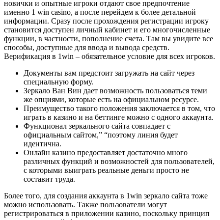
новички и опытные игроки отдают свое предпочтение
именно 1 win casino, а после перейдем к более детальной
информации. Сразу после прохождения регистрации игроку
становится доступен личный кабинет и его многочисленные
функции, в частности, пополнение счета. Там вы увидите все
способы, доступные для ввода и вывода средств.
Верификация в 1win – обязательное условие для всех игроков.
Документы вам предстоит загружать на сайт через
специальную форму.
Зеркало Ван Вин дает возможность пользоваться теми
же опциями, которые есть на официальном ресурсе.
Преимущество такого положения заключается в том, что
играть в казино и на беттинге можно с одного аккаунта.
Функционал зеркального сайта совпадает с
официальным сайтом,” “поэтому линия будет
идентична.
Онлайн казино предоставляет достаточно много
различных функций и возможностей для пользователей,
с которыми выиграть реальные деньги просто не
составит труда.
Более того, для создания аккаунта в 1win зеркало сайта тоже
можно использовать. Также пользователи могут
регистрироваться в приложении казино, поскольку принцип