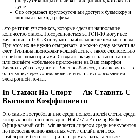
(вверху страницы) и выбрать дисциплину, которая по
душе.
Оно открывает круглосуточный доступ к букмекеру и
экономит расход трафика.
Это рейтинг участников, которые сделали наибольшее
количество ставок. Посоревноваться за ТОП-10 могут все
желающие, а ТОП-3 получают наибольшие денежные призы.
При этом их не нужно отыгрывать, а можно сразу вывести на
счет. Турниры происходят каждый день, а также еженедельно
с наибольшими призами. Создайте аккаунт на сайте казино
или скачайте мобильное приложение на Ваш смартфон.
Воспользуйтесь одним из 3-х способов создания аккаунта – в
один клик, через социальные сети или с использованием
электронной почты.
In Ставки На Спорт — Ак Ставить С
Высоким Коэффициенто
Это самые востребованные среди пользователей слоты, среди
которых особенно популярны Hot 777 и Amazing Riches.
Официальный сайт 1win является лидером среди конкурентов
по предоставлению азартных услуг онлайн для всех
гэмблеров и беттеров. Пришло время узнать, за что же