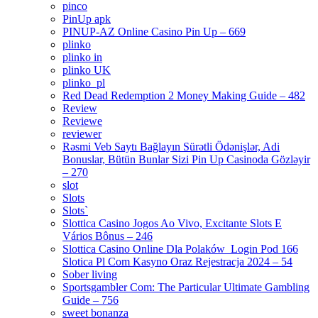
pinco
PinUp apk
PINUP-AZ Online Casino Pin Up – 669
plinko
plinko in
plinko UK
plinko_pl
Red Dead Redemption 2 Money Making Guide – 482
Review
Reviewe
reviewer
Rəsmi Veb Saytı Bağlayın️ Sürətli Ödənişlər, Adi
Bonuslar, Bütün Bunlar Sizi Pin Up Casinoda Gözləyir
– 270
slot
Slots
Slots`
Slottica Casino Jogos Ao Vivo, Excitante Slots E
Vários Bônus – 246
Slottica Casino Online Dla Polaków ️ Login Pod 166
Slotica Pl Com Kasyno Oraz Rejestracja 2024 – 54
Sober living
Sportsgambler Com: The Particular Ultimate Gambling
Guide – 756
sweet bonanza