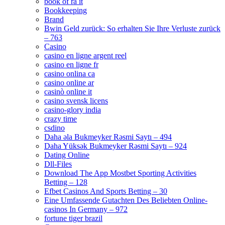
book of ra it
Bookkeeping
Brand
Bwin Geld zurück: So erhalten Sie Ihre Verluste zurück
– 763
Casino
casino en ligne argent reel
casino en ligne fr
casino onlina ca
casino online ar
casinò online it
casino svensk licens
casino-glory india
crazy time
csdino
Daha əla Bukmeyker Rəsmi Saytı – 494
Daha Yüksək Bukmeyker Rəsmi Saytı – 924
Dating Online
Dll-Files
Download The App Mostbet Sporting Activities
Betting – 128
Efbet Casinos And Sports Betting – 30
Eine Umfassende Gutachten Des Beliebten Online-
casinos In Germany – 972
fortune tiger brazil