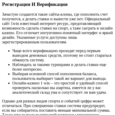
Регистрация И Верификация
Зачастую создаются такие сайты-клоны, где пополнить счет
получится, а делать ставки и вывести уже нет. Официальный
сайт 1win известный интернет ресурс, предотавляющий
возможность сделать ставки на спорт, а таже сыграть в онлайн
казино. Его отличает интуитивно-понятный интерфес и яркий
дизайн. Указанные услуги доступны лишь
зарегистрированным пользователям.
Чаще всего верификацию проходят перед первым
выводом денежных средств, поэтому не стоит стараться
обмануть систему.
Наблюдать за такими турнирами и делать ставки еще
более интересно.
Выбирая основной способ пополнения баланса,
пользователь выбирает такой же вариант для вывода.
Онлайн-казино 1 win – это простой и удобный способ
проверить насколько вы азартны, имеется ли у вас
аналитический склад ума и сопутствует ли вам удача.
Однако для разных видов спорта и событий цифра может
отличаться. При совершении ставки система предупредит,
если вы собираетесь поставить меньше минимальной суммы.
Также при выводе выигрышей возможны технические