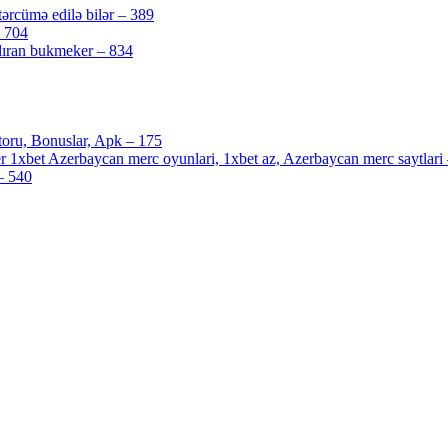
ərcümə edilə bilər – 389
– 704
dıran bukmeker – 834
oru, Bonuslar, Apk – 175
r 1xbet Azerbaycan merc oyunlari, 1xbet az, Azerbaycan merc saytlari
– 540