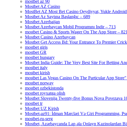
mostbet az 90
Mostbet AZ Casino
MostBet AZ Most Bet Casino Qeydiyyat, Yukle Android
Mostbet Az Saytına Başlanğıc – 689
Mostbet Azerbaijan
Mostbet Azerbaycan Mobil Proqramını Indir – 713
‎mostbet Casino & Sports Wager On The App Store – 82
Mostbet Casino Azerbaycan
Mostbet Get Access Bd: Your Entrance To Premier Crick
mostbet giriş
mostbet GR
mostbet hungary
Mostbet India Guide: The Very Best Site For Betting A
mostbet italy
mostbet kirish
‎mostbet Las Vegas Casino On The Particular App Store"
mostbet norway
mostbet ozbekistonda
mostbet royxatga olish
Mostbet Slovenija Twenty-five Bonus Nova Povezava 1
mostbet tr
Mostbet UZ Kirish
Mostbet-az91: İdman Mərcləri Və Giri Programming, 
mostbet-ru-serg
Mostbet, Azərbaycanda Lap əla Onlayn Kazinolardan Bi