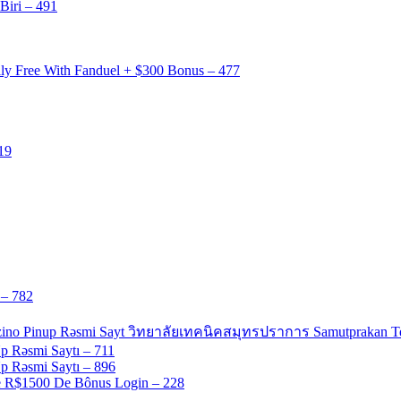
Biri – 491
ly Free With Fanduel + $300 Bonus – 477
19
 – 782
azino Pinup Rəsmi Sayt วิทยาลัยเทคนิคสมุทรปราการ Samutprakan Te
p Rəsmi Saytı – 711
p Rəsmi Saytı – 896
he R$1500 De Bônus Login – 228