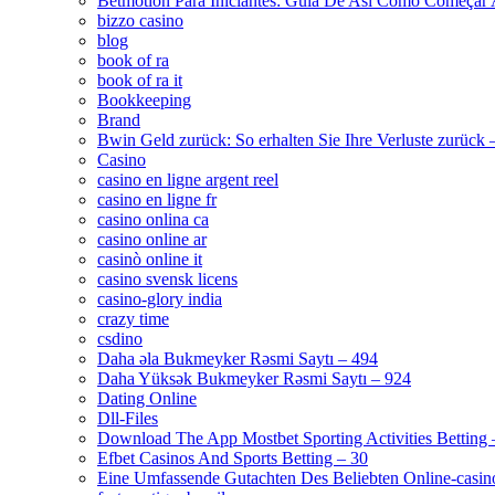
Betmotion Para Iniciantes: Guia De Asi Como Começar 
bizzo casino
blog
book of ra
book of ra it
Bookkeeping
Brand
Bwin Geld zurück: So erhalten Sie Ihre Verluste zurück 
Casino
casino en ligne argent reel
casino en ligne fr
casino onlina ca
casino online ar
casinò online it
casino svensk licens
casino-glory india
crazy time
csdino
Daha əla Bukmeyker Rəsmi Saytı – 494
Daha Yüksək Bukmeyker Rəsmi Saytı – 924
Dating Online
Dll-Files
Download The App Mostbet Sporting Activities Betting 
Efbet Casinos And Sports Betting – 30
Eine Umfassende Gutachten Des Beliebten Online-casin