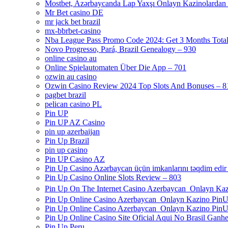
Mostbet, Azərbaycanda Lap Yaxşı Onlayn Kazinolardan 
Mr Bet casino DE
mr jack bet brazil
mx-bbrbet-casino
Nba League Pass Promo Code 2024: Get 3 Months Total
Novo Progresso, Pará, Brazil Genealogy – 930
online casino au
Online Spielautomaten Über Die App – 701
ozwin au casino
Ozwin Casino Review 2024 Top Slots And Bonuses – 8
pagbet brazil
pelican casino PL
Pin UP
Pin UP AZ Casino
pin up azerbaijan
Pin Up Brazil
pin up casino
Pin UP Casino AZ
Pin Up Casino Azərbaycan üçün imkanlarını təqdim edir
Pin Up Casino Online Slots Review – 803
Pin Up On The Internet Casino Azerbaycan ️ Onlayn K
Pin Up Online Casino Azerbaycan ️ Onlayn Kazino PinU
Pin Up Online Casino Azerbaycan ️ Onlayn Kazino PinU
Pin Up Online Casino Site Oficial Aqui No Brasil Gan
Pin Up Peru