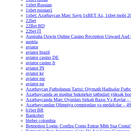
1xbet Russian
1xbet russian1
1xbet: Azərbaycan Mərc Saytı 1xBET Az, 1xbet mobi 2
22bet
22Bet BD
22bet IT
Australia Ozwin Online Casino Reception Upward Aud 
austria
aviator
aviator brazil
aviator casino DE
aviator casino fr
aviator IN
aviator ke
aviator mz
aviator ng
Azərbaycan Futbolunun Tarixi: Qiymətli Hadisələr Futbo
Azərbaycanda ən məşhur bukmeker tətbiqləri yüksək bon
Azərbaycanda Mərc Oyunları Şirkəti Baxış Və Rəylər –
Azərbaycandan Olimpiya çempionları və medalçılar – 4
b1bet BR
Bankobet
bbrbet colombia
Betmotion Login: Confira Como Entrar Mhh Sua Conta!