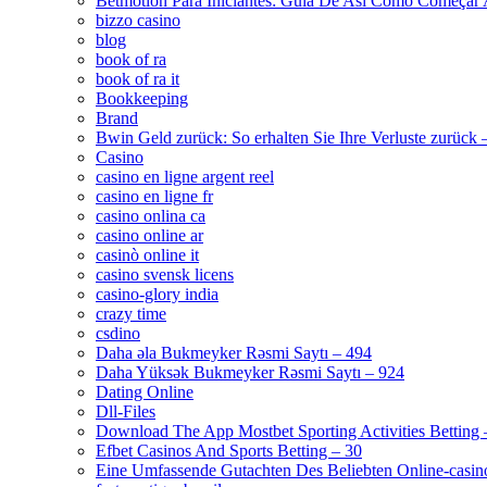
Betmotion Para Iniciantes: Guia De Asi Como Começar 
bizzo casino
blog
book of ra
book of ra it
Bookkeeping
Brand
Bwin Geld zurück: So erhalten Sie Ihre Verluste zurück 
Casino
casino en ligne argent reel
casino en ligne fr
casino onlina ca
casino online ar
casinò online it
casino svensk licens
casino-glory india
crazy time
csdino
Daha əla Bukmeyker Rəsmi Saytı – 494
Daha Yüksək Bukmeyker Rəsmi Saytı – 924
Dating Online
Dll-Files
Download The App Mostbet Sporting Activities Betting 
Efbet Casinos And Sports Betting – 30
Eine Umfassende Gutachten Des Beliebten Online-casin