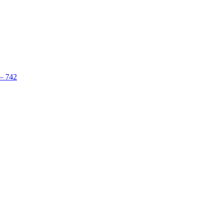
 – 742