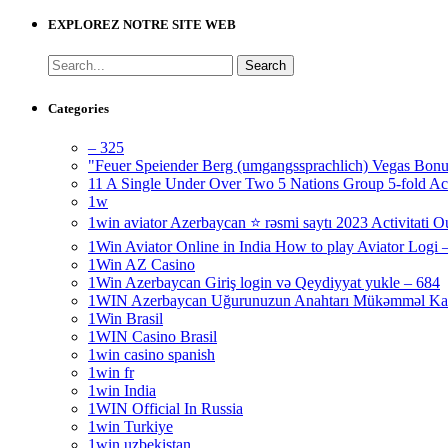
EXPLOREZ NOTRE SITE WEB
Categories
– 325
"Feuer Speiender Berg (umgangssprachlich) Vegas Bon
11 A Single Under Over Two 5 Nations Group 5-fold Ac
1w
1win aviator Azerbaycan ⭐️ rəsmi saytı 2023 Activitati O
1Win Aviator Online in India How to play Aviator Logi 
1Win AZ Casino
1Win Azerbaycan Giriş login və Qeydiyyat yukle – 684
1WIN Azerbaycan Uğurunuzun Anahtarı Mükəmməl Kaz
1Win Brasil
1WIN Casino Brasil
1win casino spanish
1win fr
1win India
1WIN Official In Russia
1win Turkiye
1win uzbekistan